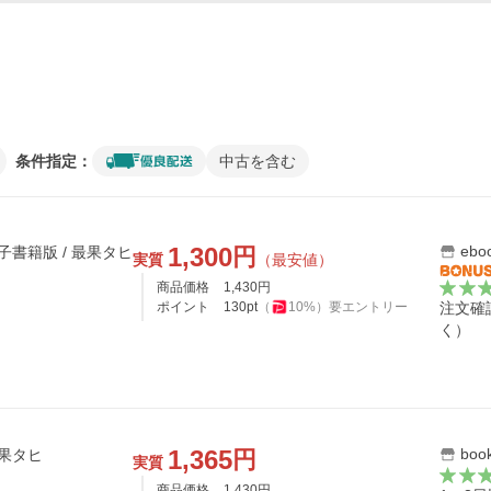
条件指定：
中古を含む
1,300
ebo
円
子書籍版 / 最果タヒ
実質
（最安値）
商品価格
1,430
円
ポイント
130
pt
（
10
%）
要エントリー
注文確
く）
1,365
bo
円
果タヒ
実質
商品価格
1,430
円