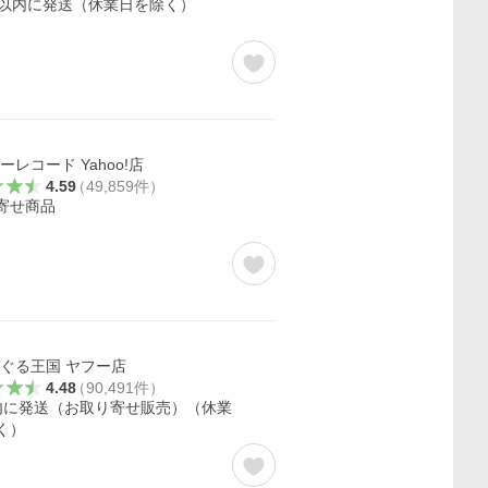
日以内に発送（休業日を除く）
ーレコード Yahoo!店
4.59
（
49,859
件
）
寄せ商品
ぐる王国 ヤフー店
4.48
（
90,491
件
）
内に発送（お取り寄せ販売）（休業
く）