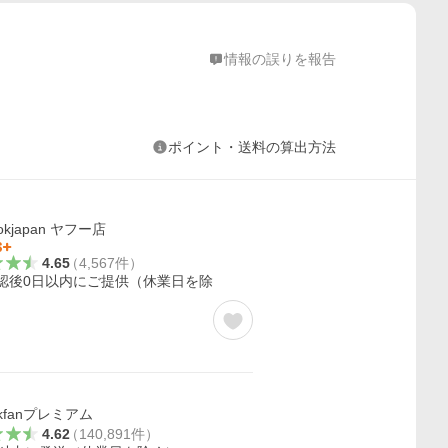
情報の誤りを報告
ポイント・送料の算出方法
okjapan ヤフー店
4.65
（
4,567
件
）
認後0日以内にご提供（休業日を除
okfanプレミアム
4.62
（
140,891
件
）