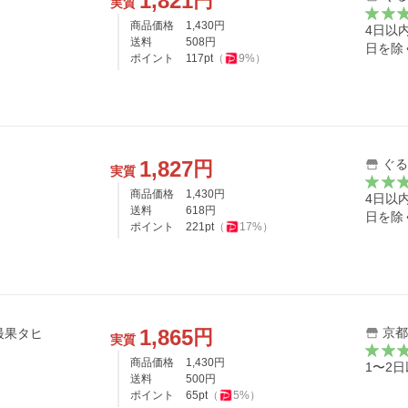
1,821
円
実質
商品価格
1,430
円
4日以
送料
508
円
日を除
ポイント
117
pt
（
9
%）
1,827
ぐる
円
実質
商品価格
1,430
円
4日以
送料
618
円
日を除
ポイント
221
pt
（
17
%）
1,865
京都
円
最果タヒ
実質
商品価格
1,430
円
1〜2
送料
500
円
ポイント
65
pt
（
5
%）