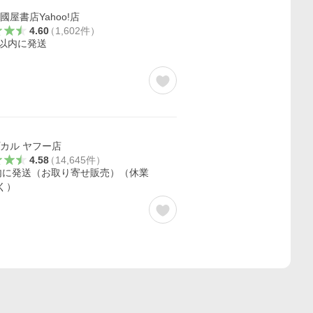
國屋書店Yahoo!店
4.60
（
1,602
件
）
日以内に発送
カル ヤフー店
4.58
（
14,645
件
）
内に発送（お取り寄せ販売）（休業
く）