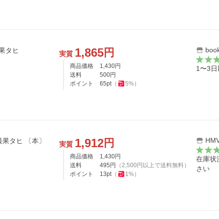
1,865
boo
円
果タヒ
実質
商品価格
1,430
円
1〜3
送料
500
円
ポイント
65
pt
（
5
%）
1,912
HMV
円
落雷はすべてキス / 最果タヒ 〔本〕
実質
商品価格
1,430
円
在庫状
送料
495
円
（
2,500
円以上で送料無料）
さい
ポイント
13
pt
（
1
%）