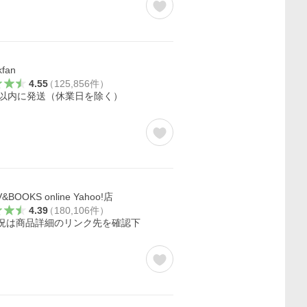
kfan
4.55
（
125,856
件
）
日以内に発送（休業日を除く）
&BOOKS online Yahoo!店
4.39
（
180,106
件
）
況は商品詳細のリンク先を確認下