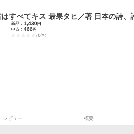
雷はすべてキス 最果タヒ／著 日本の詩、
1,430
新品：
円
466
中古：
円
ー
（
0
件
）
レビュー
概要