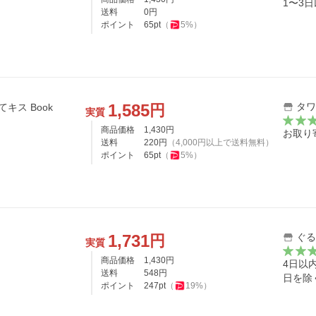
1〜3
送料
0
円
ポイント
65
pt
（
5
%）
1,585
タワ
円
キス Book
実質
商品価格
1,430
円
お取り
送料
220
円
（
4,000
円以上で送料無料）
ポイント
65
pt
（
5
%）
1,731
ぐる
円
実質
商品価格
1,430
円
4日以
送料
548
円
日を除
ポイント
247
pt
（
19
%）