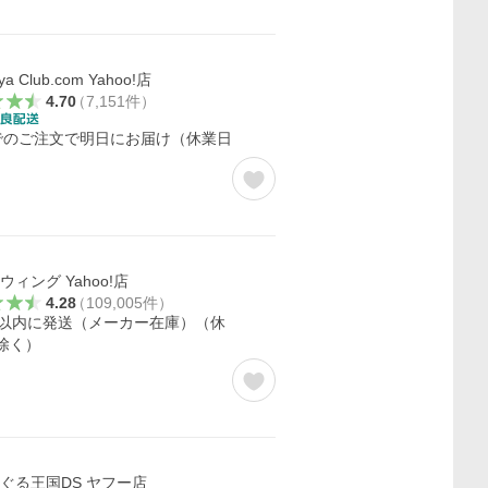
ya Club.com Yahoo!店
4.70
（
7,151
件
）
でのご注文で明日にお届け（休業日
）
ウィング Yahoo!店
4.28
（
109,005
件
）
日以内に発送（メーカー在庫）（休
除く）
ぐる王国DS ヤフー店