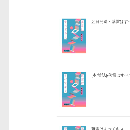
翌日発送・落雷はす
[本/雑誌]/落雷はす
価格比較
落雷はすべてキス