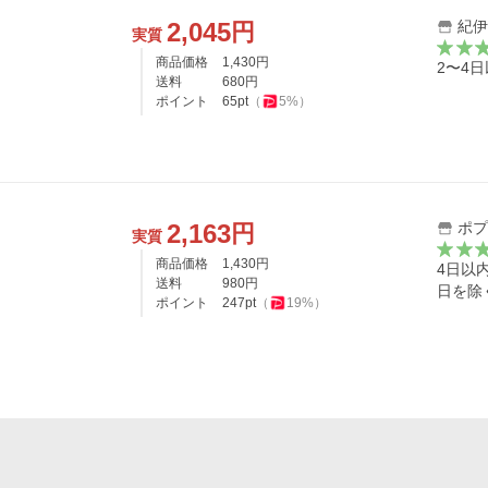
2,045
紀伊
円
実質
商品価格
1,430
円
2〜4
送料
680
円
ポイント
65
pt
（
5
%）
2,163
ポプ
円
実質
商品価格
1,430
円
4日以
送料
980
円
日を除
ポイント
247
pt
（
19
%）