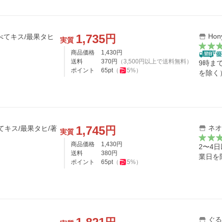
1,735
Hon
円
べてキス/最果タヒ
実質
商品価格
1,430
円
送料
370
円
（
3,500
円以上で送料無料）
9時ま
ポイント
65
pt
（
5
%）
を除く
1,745
ネオ
円
べてキス/最果タヒ/著
実質
商品価格
1,430
円
2〜4
送料
380
円
業日を
ポイント
65
pt
（
5
%）
ぐる