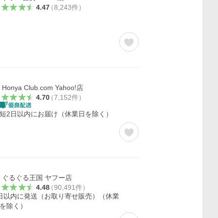
4.47
（
8,243
件
）
Honya Club.com Yahoo!店
4.70
（
7,152
件
）
短2日以内にお届け（休業日を除く）
ぐるぐる王国 ヤフー店
4.48
（
90,491
件
）
日以内に発送（お取り寄せ販売）（休業
を除く）