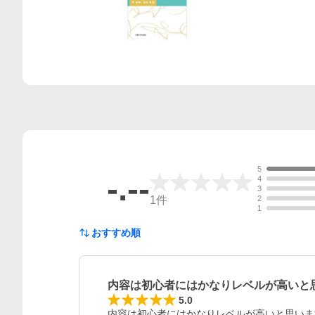
5
-.--
4
3
1
件
2
1
おすすめ順
内容は初心者にはかなりレベルが高いと
レビュー
5.0
内容は初心者にはかなりレベルが高いと思いま