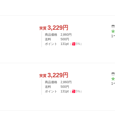
3,229
円
実質
商品価格
2,860
円
1
送料
500
円
ポイント
131
pt
（
5
%）
3,229
円
実質
商品価格
2,860
円
1
送料
500
円
ポイント
131
pt
（
5
%）