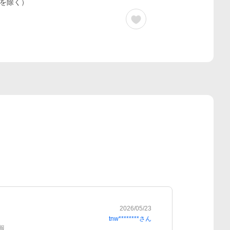
を除く）
2026/05/23
tnw********
さん
報