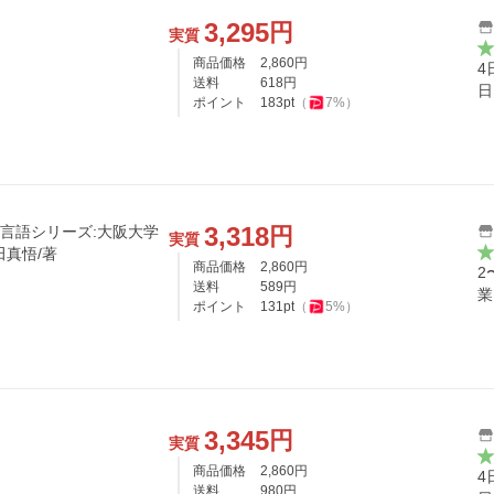
3,295
円
実質
商品価格
2,860
円
4
送料
618
円
日
ポイント
183
pt
（
7
%）
3,318
円
界の言語シリーズ:大阪大学
実質
田真悟/著
商品価格
2,860
円
2
送料
589
円
業
ポイント
131
pt
（
5
%）
3,345
円
実質
商品価格
2,860
円
4
送料
980
円