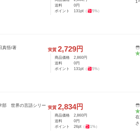
1
送料
0
円
ポイント
131
pt
（
5
%）
2,729
円
田真悟/著
実質
商品価格
2,860
円
送料
0
円
ポイント
131
pt
（
5
%）
2,834
円
学部 世界の言語シリー
実質
商品価格
2,860
円
在
送料
0
円
さ
ポイント
26
pt
（
1
%）