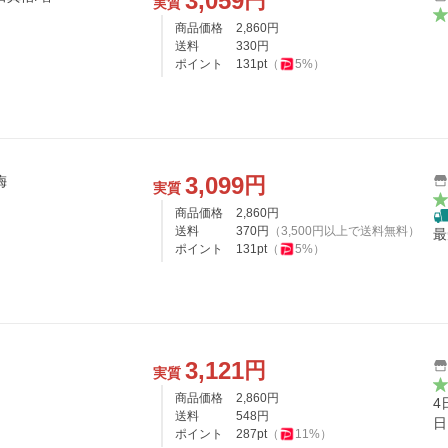
3,059
円
実質
商品価格
2,860
円
送料
330
円
ポイント
131
pt
（
5
%）
3,099
円
梅
実質
商品価格
2,860
円
送料
370
円
（
3,500
円以上で送料無料）
最
ポイント
131
pt
（
5
%）
3,121
円
実質
商品価格
2,860
円
4
送料
548
円
日
ポイント
287
pt
（
11
%）