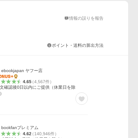
情報の誤りを報告
ポイント・送料の算出方法
ebookjapan ヤフー店
4.65
（
4,567
件
）
文確認後0日以内にご提供（休業日を除
）
bookfanプレミアム
4.62
（
140,946
件
）