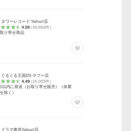
タワーレコード Yahoo!店
4.59
（
49,859
件
）
取り寄せ商品
ぐるぐる王国DS ヤフー店
4.49
（
25,003
件
）
日以内に発送（お取り寄せ販売）（休業
を除く）
ドラマ書房Yahoo!店