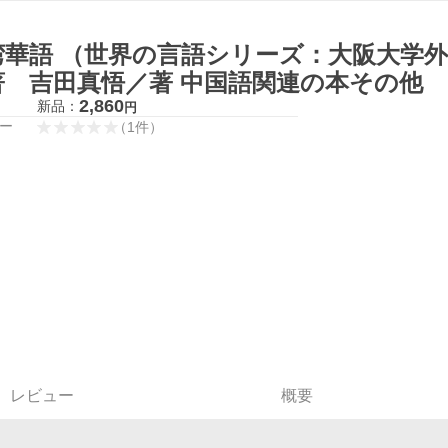
湾華語 （世界の言語シリーズ：大阪大学外
著 吉田真悟／著 中国語関連の本その他
2,860
新品：
円
ー
（
1
件
）
レビュー
概要