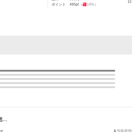
日
ポイント
495
pt
（
19
%）
思…
投稿者情
す。