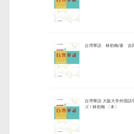
台湾華語 林初梅/著 吉
台湾華語 大阪大学外国語
ズ / 林初梅 〔本〕