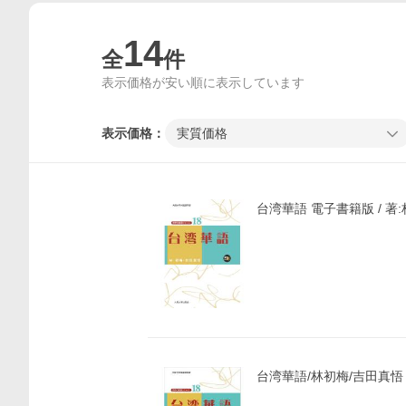
14
全
件
表示価格が安い順に表示しています
表示価格：
実質価格
台湾華語 電子書籍版 / 著
台湾華語/林初梅/吉田真悟