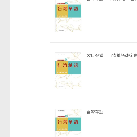
価格比較
翌日発送・台湾華語/林初
台湾華語