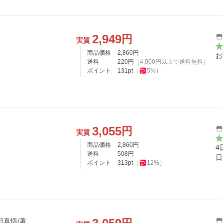
2,949
円
実質
商品価格
2,860
円
お
送料
220
円
（
4,000
円以上で送料無料）
ポイント
131
pt
（
5
%）
3,055
円
実質
商品価格
2,860
円
4
送料
508
円
日
ポイント
313
pt
（
12
%）
田真悟/著