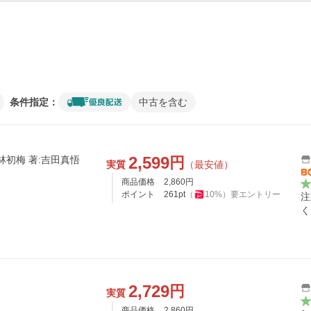
条件指定：
中古を含む
2,599
円
:林初梅 著:吉田真悟
実質
（最安値）
商品価格
2,860
円
ポイント
261
pt
（
10
%）
要エントリー
注
く
2,729
円
実質
商品価格
2,860
円