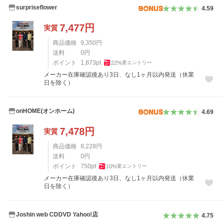
surpriseflower
4.59
7,477
円
実質
商品価格
9,350
円
送料
0
円
ポイント
1,873
pt
22
%
要エントリー
メーカー在庫確認後あり3日、なし1ヶ月以内発送（休業
日を除く）
onHOME(オンホーム)
4.69
7,478
円
実質
商品価格
8,228
円
送料
0
円
ポイント
750
pt
10
%
要エントリー
メーカー在庫確認後あり3日、なし1ヶ月以内発送（休業
日を除く）
Joshin web CDDVD Yahoo!店
4.75