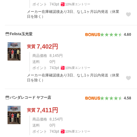
ポイント
743
pt
10
%
要エントリー
メーカー在庫確認後あり3日、なし1ヶ月以内発送（休業
日を除く）
Felista玉光堂
4.60
7,402
円
実質
商品価格
8,145
円
送料
0
円
ポイント
743
pt
10
%
要エントリー
メーカー在庫確認後あり3日、なし1ヶ月以内発送（休業
日を除く）
バンダレコード ヤフー店
4.58
7,411
円
実質
商品価格
8,154
円
送料
0
円
ポイント
743
pt
10
%
要エントリー