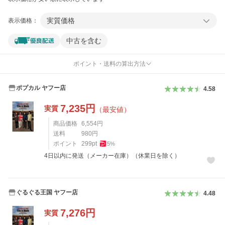
実質価格
表示価格：
中古を含む
ポイント・送料の算出方法
ポプカル ヤフー店
4.58
7,235
円
実質
（最安値）
商品価格
6,554
円
送料
980
円
ポイント
299
pt
5
%
4日以内に発送（メーカー在庫）（休業日を除く）
ぐるぐる王国 ヤフー店
4.48
7,276
円
実質