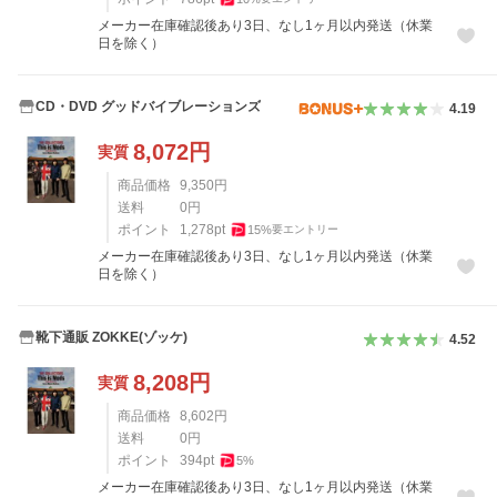
メーカー在庫確認後あり3日、なし1ヶ月以内発送（休業
日を除く）
CD・DVD グッドバイブレーションズ
4.19
8,072
円
実質
商品価格
9,350
円
送料
0
円
ポイント
1,278
pt
15
%
要エントリー
メーカー在庫確認後あり3日、なし1ヶ月以内発送（休業
日を除く）
靴下通販 ZOKKE(ゾッケ)
4.52
8,208
円
実質
商品価格
8,602
円
送料
0
円
ポイント
394
pt
5
%
メーカー在庫確認後あり3日、なし1ヶ月以内発送（休業