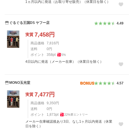
1ヵ月以内に発送（お取り寄せ販売）（休業日を除く）
ぐるぐる王国DS ヤフー店
4.49
7,458
円
実質
商品価格
7,816
円
送料
0
円
ポイント
358
pt
5
%
4日以内に発送（メーカー在庫）（休業日を除く）
MONO玉光堂
4.57
7,477
円
実質
商品価格
9,350
円
送料
0
円
ポイント
1,873
pt
22
%
要エントリー
メーカー在庫確認後あり3日、なし1ヶ月以内発送（休業
日を除く）