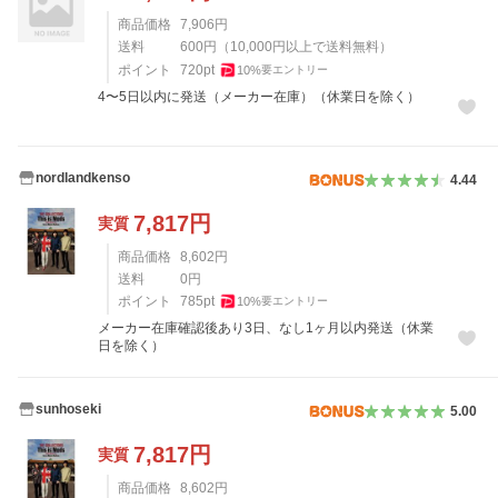
商品価格
7,906
円
送料
600
円
（
10,000
円以上で送料無料）
ポイント
720
pt
10
%
要エントリー
4〜5日以内に発送（メーカー在庫）（休業日を除く）
nordlandkenso
4.44
7,817
円
実質
商品価格
8,602
円
送料
0
円
ポイント
785
pt
10
%
要エントリー
メーカー在庫確認後あり3日、なし1ヶ月以内発送（休業
日を除く）
sunhoseki
5.00
7,817
円
実質
商品価格
8,602
円