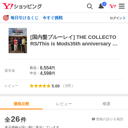
i
毎日引けるくじ 今すぐ挑戦
ログイン
[国内盤ブルーレイ] THE COLLECTO
RS/This is Mods35th anniversary liv
e at Nippon Budokan 13 Mar 2022
6,554
新品：
円
最安値
4,598
中古：
円
（
3
件
）
レビュー
5.00
レビュー
概要
価格比較
価格比較
26
全
件
情報の誤りを報告
表示価格が安い順に表示しています