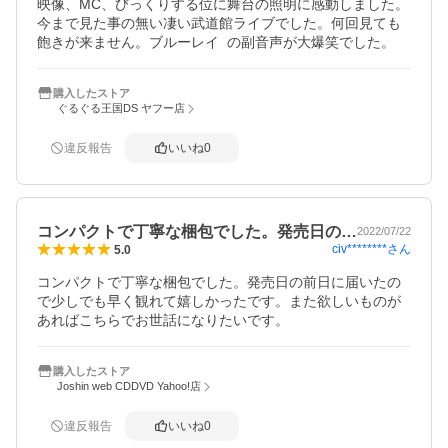
映像、MC、びっくりする位に舞台の照明に感動しました。
今まで見た事の無い凄い武道館ライブでした。何回見ても
飽きが来ません。ブルーレイ  の副音声が大爆笑でした。
購入したストア
ぐるぐる王国DS ヤフー店
違反報告
いいね
0
コンパクトで丁寧な梱包でした。発売日の…
2022/07/22
civ********
さん
5.0
コンパクトで丁寧な梱包でした。発売日の前日に届いたの
で少しでも早く観れて嬉しかったです。また欲しいものが
あればこちらでお世話になりたいです。
購入したストア
Joshin web CDDVD Yahoo!店
違反報告
いいね
0