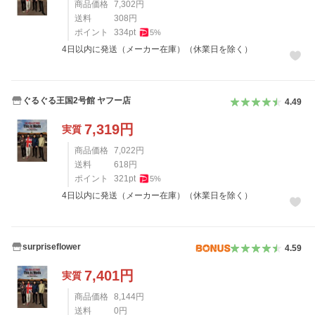
商品価格
7,302
円
送料
308
円
ポイント
334
pt
5
%
4日以内に発送（メーカー在庫）（休業日を除く）
ぐるぐる王国2号館 ヤフー店
4.49
7,319
円
実質
商品価格
7,022
円
送料
618
円
ポイント
321
pt
5
%
4日以内に発送（メーカー在庫）（休業日を除く）
surpriseflower
4.59
7,401
円
実質
商品価格
8,144
円
送料
0
円