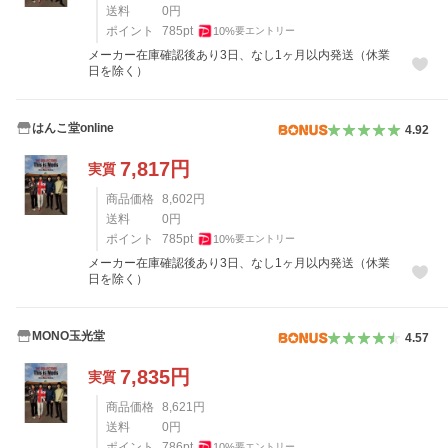
送料
0
円
ポイント
785
pt
10
%
要エントリー
メーカー在庫確認後あり3日、なし1ヶ月以内発送（休業
日を除く）
はんこ堂online
4.92
7,817
円
実質
商品価格
8,602
円
送料
0
円
ポイント
785
pt
10
%
要エントリー
メーカー在庫確認後あり3日、なし1ヶ月以内発送（休業
日を除く）
MONO玉光堂
4.57
7,835
円
実質
商品価格
8,621
円
送料
0
円
ポイント
786
pt
10
%
要エントリー