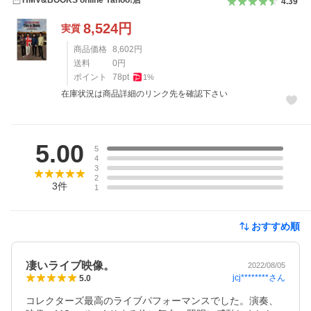
HMV&BOOKS online Yahoo!店
4.39
8,524
円
実質
商品価格
8,602
円
送料
0
円
ポイント
78
pt
1
%
在庫状況は商品詳細のリンク先を確認下さい
レビュー
5.00
5
4
3
2
3
件
1
おすすめ順
凄いライブ映像。
2022/08/05
jcj********
さん
5.0
コレクターズ最高のライブパフォーマンスでした。演奏、