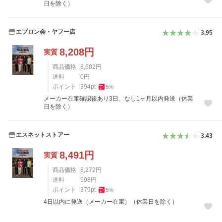
日を除く）
エプロン会・ヤフー店
3.95
8,208
円
実質
商品価格
8,602
円
送料
0
円
ポイント
394
pt
5
%
メーカー在庫確認後あり3日、なし1ヶ月以内発送（休業
日を除く）
エスネットストアー
3.43
8,491
円
実質
商品価格
8,272
円
送料
598
円
ポイント
379
pt
5
%
4日以内に発送（メーカー在庫）（休業日を除く）