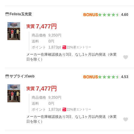
Felista玉光堂
4.60
7,477
円
実質
商品価格
9,350
円
送料
0
円
ポイント
1,873
pt
22
%
要エントリー
メーカー在庫確認後あり3日、なし1ヶ月以内発送（休業
日を除く）
サプライズweb
4.53
7,477
円
実質
商品価格
9,350
円
送料
0
円
ポイント
1,873
pt
22
%
要エントリー
メーカー在庫確認後あり3日、なし1ヶ月以内発送（休業
日を除く）