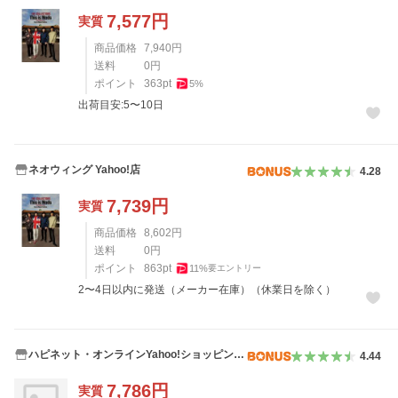
7,577
円
実質
商品価格
7,940
円
送料
0
円
ポイント
363
pt
5
%
出荷目安:5〜10日
ネオウィング Yahoo!店
4.28
7,739
円
実質
商品価格
8,602
円
送料
0
円
ポイント
863
pt
11
%
要エントリー
2〜4日以内に発送（メーカー在庫）（休業日を除く）
ハピネット・オンラインYahoo!ショッピング
4.44
店
7,786
円
実質