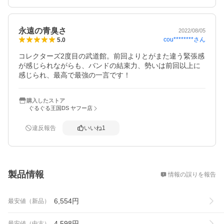
永遠の青臭さ
2022/08/05
cou********
さん
5.0
コレクターズ2度目の武道館。前回よりとがまた違う緊張感
が感じられながらも、バンドの結束力、勢いは前回以上に
感じられ、最高で最強の一言です！
購入したストア
ぐるぐる王国DS ヤフー店
違反報告
いいね
1
概要
製品情報
情報の誤りを報告
6,554
円
最安値（新品）
4,598
円
最安値（中古）