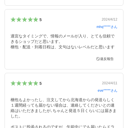
5
2024/4/12
mhq*****
さん
適宜なタイミングで、情報のメールが入り、とても信頼で
きるショップだと思います。

梱包・配送・到着日程は、文句はないレベルだと思います
違反報告
5
2024/4/11
eve*****
さん
梱包もよかったし、注文してから北海道からの発送らしく
１週間経っても届かない場合は、連絡してくださいとの連
絡はいただきましたが､ちゃんと発送５日くらいには届きま
した。

ポストに投函されるのですが、午前中にでも届いたらドラ