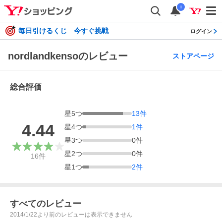
i
毎日引けるくじ 今すぐ挑戦
ログイン
nordlandkensoのレビュー
ストアページ
総合評価
星
5
つ
13
件
4.44
星
4
つ
1
件
星
3
つ
0
件
星
2
つ
0
件
16
件
星
1
つ
2
件
すべてのレビュー
2014/1/22より前のレビューは表示できません