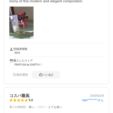
mony of this modern and elegant composition. 
投稿者情報
30代
購入したストア
PARFUM de EARTH
違反報告
いいね
1
コスパ最高
2020/02/28
npo********
さん
5.0
香りの持続性
：
良い
コスパ
：
とても良い