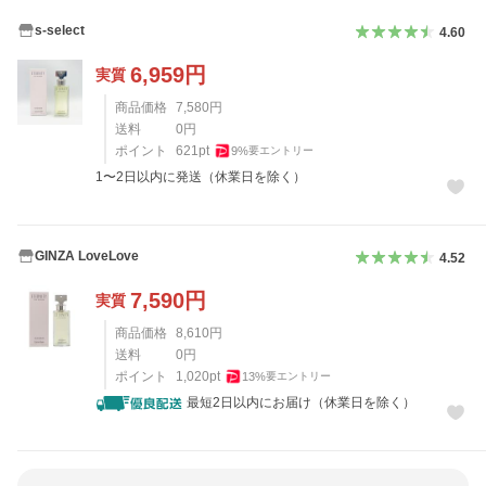
s-select
4.60
6,959
円
実質
商品価格
7,580
円
送料
0
円
ポイント
621
pt
9
%
要エントリー
1〜2日以内に発送（休業日を除く）
GINZA LoveLove
4.52
7,590
円
実質
商品価格
8,610
円
送料
0
円
ポイント
1,020
pt
13
%
要エントリー
最短2日以内にお届け（休業日を除く）