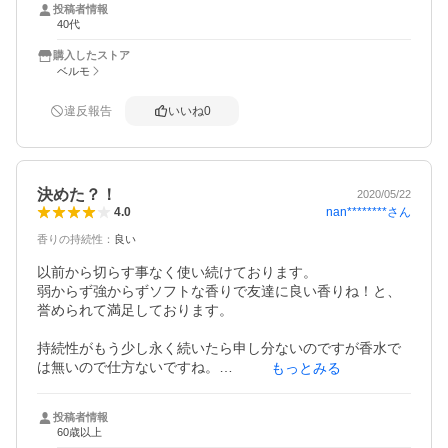
投稿者情報
40代
購入したストア
ベルモ
違反報告
いいね
0
決めた？！
2020/05/22
nan********
さん
4.0
香りの持続性
：
良い
以前から切らす事なく使い続けております。

弱からず強からずソフトな香りで友達に良い香りね！と、
誉められて満足しております。

持続性がもう少し永く続いたら申し分ないのですが香水で
は無いので仕方ないですね。

もっとみる
若い時はゲランの香水ﾐﾂｺを使っていましたが高いので諦め
て、これにしました。

投稿者情報
１度ネットでﾐﾂｺを購入したのですが偽物をつかまされ家族
60歳以上
にお線香の匂いがすると笑われてしまいガッカリした経緯