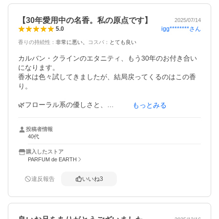
【30年愛用中の名香。私の原点です】
2025/07/14
igg********
さん
5.0
香りの持続性
：
非常に悪い
コスパ
：
とても良い
カルバン・クラインのエタニティ、もう30年のお付き合い
になります。

香水は色々試してきましたが、結局戻ってくるのはこの香
り。

🌿フローラル系の優しさと、

もっとみる
🌊少し凛とした清潔感が同居した、まさに「永遠（エタニ
ティ）」の名にふさわしい香りです。

投稿者情報
40代
朝つければ夜までほんのり香りが続き、

ふとした瞬間に「あ、やっぱり好きだな」と実感します。

購入したストア
PARFUM de EARTH
年齢を問わず使える香りなので、

初めての香水にも、大人の女性の普段使いにもおすすめで
違反報告
いいね
3
す✨