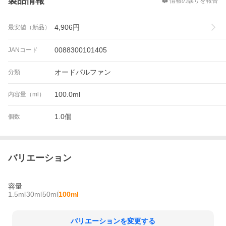
製品情報
情報の誤りを報告
4,906
円
最安値（新品）
0088300101405
JANコード
オードパルファン
分類
100.0ml
内容量（ml）
1.0個
個数
バリエーション
容量
1.5ml
30ml
50ml
100ml
バリエーションを変更する