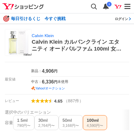
i
毎日引けるくじ 今すぐ挑戦
ログイン
Calvin Klein
Calvin Klein カルバンクライン エタ
ニティ オードパルファム 100ml 女性
用香水、フレグランス
4,906
新品：
円
最安値
6,336
中古：
未使用
円
Yahoo!オークション
（
887
件
）
レビュー
4.65
選択中のバリエーション
1.5ml
30ml
50ml
100ml
容量
790
円〜
2,764
円〜
3,168
円〜
4,590
円〜