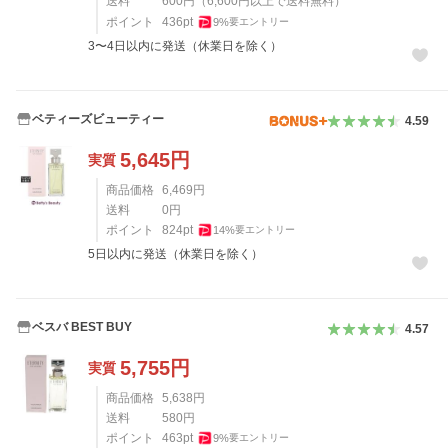
送料
600
円
（
6,600
円以上で送料無料）
ポイント
436
pt
9
%
要エントリー
3〜4日以内に発送（休業日を除く）
ベティーズビューティー
4.59
5,645
円
実質
商品価格
6,469
円
送料
0
円
ポイント
824
pt
14
%
要エントリー
5日以内に発送（休業日を除く）
ベスバ BEST BUY
4.57
5,755
円
実質
商品価格
5,638
円
送料
580
円
ポイント
463
pt
9
%
要エントリー