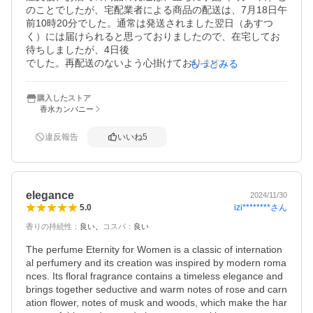
のことでしたが、宅配業者による商品の配送は、7月18日午
前10時20分でした。通常は発送されました翌日（あすつ
く）には届けられると思っておりましたので、在宅してお
待ちしましたが、4日後

でした。再配送のないよう心掛けておりますので、外出も
もっとみる
せず届けらるまで在宅して待つことも大変なことです。届
日の日時指定

購入したストア
もあるようですが、お店、商品によりましては取扱いが異
香水カンパニー
なるようですので、良い方法がありましたら、お知らせく
ださい。

違反報告
いいね
5
愛用しております商品でしたので、お店での迅速なご手配
には感謝しております。これからもよろしくお願いしま
す。
elegance
2024/11/30
izi********
さん
5.0
香りの持続性
：
良い
コスパ
：
良い
The perfume Eternity for Women is a classic of internation
al perfumery and its creation was inspired by modern roma
nces. Its floral fragrance contains a timeless elegance and 
brings together seductive and warm notes of rose and carn
ation flower, notes of musk and woods, which make the har