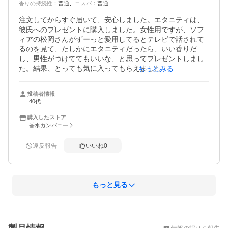
香りの持続性
：
普通
コスパ
：
普通
注文してからすぐ届いて、安心しました。エタニティは、
彼氏へのプレゼントに購入しました。女性用ですが、ソフ
ィアの松岡さんがずーっと愛用してるとテレビで話されて
るのを見て、たしかにエタニティだったら、いい香りだ
し、男性がつけててもいいな、と思ってプレゼントしまし
た。結果、とっても気に入ってもらえました！毎日つけて
もっとみる
ます。ありがとうございました！！
投稿者情報
40代
購入したストア
香水カンパニー
違反報告
いいね
0
もっと見る
概要