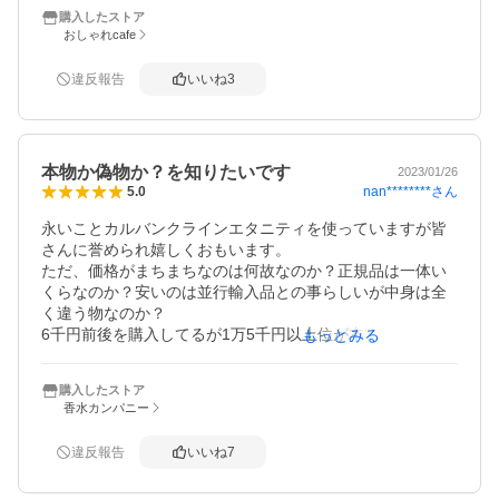
があります。

購入したストア
この先もカルバン・クラインで行こうと決めました。
おしゃれcafe
違反報告
いいね
3
本物か偽物か？を知りたいです
2023/01/26
nan********
さん
5.0
永いことカルバンクラインエタニティを使っていますが皆
さんに誉められ嬉しくおもいます。

ただ、価格がまちまちなのは何故なのか？正規品は一体い
くらなのか？安いのは並行輸入品との事らしいが中身は全
く違う物なのか？

6千円前後を購入してるが1万5千円以上位が本物と言うの
もっとみる
か？！

事実を知りたいです❗

購入したストア
あと、ビンの前にwomen表記と無しの差は何なのか！

香水カンパニー
でも、沢山の友達に良い香りだと言われています。友人も
つられて買ったと言ってました。
違反報告
いいね
7