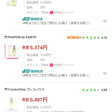
商品価格
6,160
円
送料
0
円
ポイント
786
pt
14
%
要エントリー
14時までのご注文で明日にお届け（休業日を除く）
PARFUM de EARTH
4.76
5,374
円
実質
商品価格
6,160
円
送料
0
円
ポイント
786
pt
14
%
要エントリー
14時までのご注文で明日にお届け（休業日を除く）
CosmeShop プレコハウス
4.69
5,497
円
実質
商品価格
5,333
円