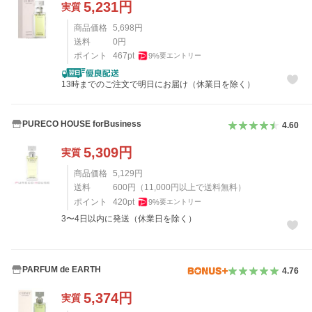
5,231
円
実質
商品価格
5,698
円
送料
0
円
ポイント
467
pt
9
%
要エントリー
13時までのご注文で明日にお届け（休業日を除く）
PURECO HOUSE forBusiness
4.60
5,309
円
実質
商品価格
5,129
円
送料
600
円
（
11,000
円以上で送料無料）
ポイント
420
pt
9
%
要エントリー
3〜4日以内に発送（休業日を除く）
PARFUM de EARTH
4.76
5,374
円
実質