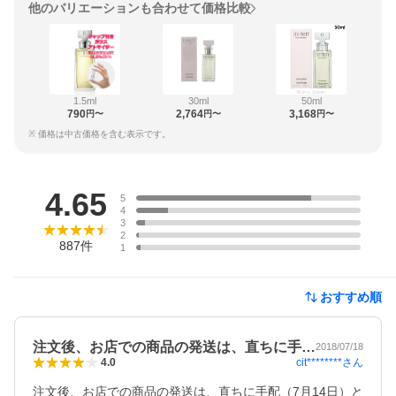
他のバリエーションも合わせて価格比較
1.5ml
30ml
50ml
790
2,764
3,168
円〜
円〜
円〜
※ 価格は中古価格を含む表示です。
レビュー
4.65
5
4
3
2
887
件
1
おすすめ順
注文後、お店での商品の発送は、直ちに手…
2018/07/18
cit********
さん
4.0
注文後、お店での商品の発送は、直ちに手配（7月14日）と