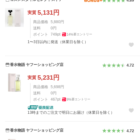
4.89
5,131
円
実質
商品価格
5,880
円
送料
0
円
ポイント
749
pt
14
%
要エントリー
1〜3日以内に発送（休業日を除く）
香水物語 ヤフーショッピング店
4.72
5,231
円
実質
商品価格
5,698
円
送料
0
円
ポイント
467
pt
9
%
要エントリー
13時までのご注文で明日にお届け（休業日を除く）
香水物語 ヤフーショッピング店
4.72