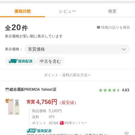
レビュー
概要
価格比較
価格比較
20
全
件
情報の誤りを報告
表示価格が安い順に表示しています
実質価格
表示価格：
中古を含む
ポイント・送料の算出方法
総合通販PREMOA Yahoo!店
4.63
4,756
円
実質
（最安値）
商品価格
5,180
円
送料
0
円
ポイント
424
pt
9
%
要エントリー