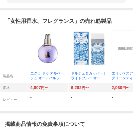
「
女性用香水、フレグランス
」の売れ筋製品
エクラ ドゥ アルペー
ドルチェ＆ガッバーナ
エリザベスア
製品名
ジュ オードパルファ
ライトブルー オード
グリーンティ
ム 100ml×1個
トワレ 100ml
トスプレー 10
4,807
6,282
2,060
個
価格
円〜
円〜
円〜
-
-
-
レビュー
掲載商品情報の免責事項について