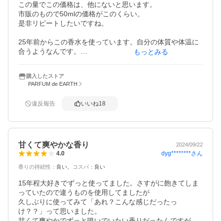
この量でこの価格は、他にないと思います。

市販のもので50mlの価格がこのくらい。

是非リピートしたいですね。

25年前からこの香水を使っています。自分の体質や体温に
合うようなんです。

もっとみる
営業先のお得意先からも好評で、少し親しくなってから、
どこの香水？と聞かれました。数あるハイブランドの香水
購入したストア
よりカジュアルな感じなので、年齢的にどうかなぁと思う
PARFUM de EARTH
こともありましたが、香水って迷惑がられてもなかなか褒
められることはないと思いますので、合っている物を自信
違反報告
いいね
18
持って使用したいと思います。

あまり商品レビューなどしないのですが、こちらは絶賛に
つき投稿しておきます。
甘くて爽やかな香り
2024/09/22
dyg********
さん
4.0
香りの持続性
：
良い
コスパ
：
良い
15年程大好きでずっと使ってました。さすがに飽きてしま
っていたので違うものを使用してましたが

久しぶりに使ってみて「あれ？こんな感じだったっ
け？？」って思いました。

甘くて爽やかでずっと嗅いでいたい香りだったんですが、