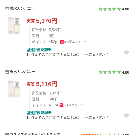
香水カンパニー
4.80
5,070
円
実質
商品価格
5,522
円
送料
0
円
ポイント
452
pt
9
%
要エントリー
14時までのご注文で明日にお届け（休業日を除く）
香水カンパニー
4.80
5,116
円
実質
商品価格
5,027
円
送料
500
円
ポイント
411
pt
9
%
要エントリー
14時までのご注文で明日にお届け（休業日を除く）
コスメスタイルセレクトストア