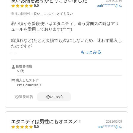
良いお品をありがとうございました
2025/12/16
puh********
さん
5.0
香りの持続性
：
良い
コスパ
：
とても良い
若い頃から普段使いはエタニティ、違う雰囲気の時はアリ
ュールを愛用しております(*^ ^*)

箱潰れなど(たとえ欠損でも)気にしないため、迷わず購入し
たのですが

もっとみる
素人目には分からないレベルの美品が届き、お安く購入さ
せていただいたので有難く思ったのと同時に申し訳なくも
投稿者情報
感じました(；-；)

50代
発送も早いご対応をくださり、この度は本当にありがとう
購入したストア
ございました(*^ ^*)
Plat Cosmetics
違反報告
いいね
0
エタニティは男性にもオススメ！
2021/03/09
csc********
さん
5.0