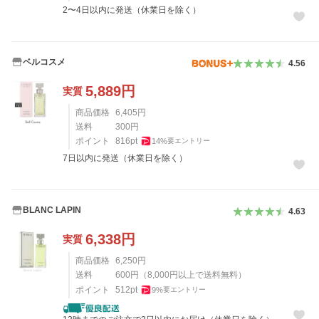
2〜4日以内に発送（休業日を除く）
ベルコスメ
4.56
5,889
円
実質
商品価格
6,405
円
送料
300
円
ポイント
816
pt
14
%
要エントリー
7日以内に発送（休業日を除く）
BLANC LAPIN
4.63
6,338
円
実質
商品価格
6,250
円
送料
600
円
（
8,000
円以上で送料無料）
ポイント
512
pt
9
%
要エントリー