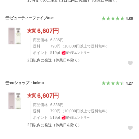
13時までのご注文で2日以内にお届け（休業日を除く）
ビューティーファイブauc
4.80
6,607
円
実質
商品価格
6,336
円
送料
790
円
（
10,000
円以上で送料無料）
ポイント
519
pt
9
%
要エントリー
2日以内に発送（休業日を除く）
ecショップ・belmo
4.27
6,607
円
実質
商品価格
6,336
円
送料
790
円
（
10,000
円以上で送料無料）
ポイント
519
pt
9
%
要エントリー
2日以内に発送（休業日を除く）