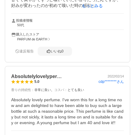
好みが変わったのか初めて嗅いだ時の感動が

もっとみる
なくてちょぴり残念になりました。

持続性は結構あります。脱いでほっぽらかしてあったＴシ
投稿者情報
ャツを洗う前にも香っていました。

50代
因みに最初に購入した時は（フランス）知人男性が使って
いて「なんて良い香りなんだろう」って。

購入したストア
聞けなかったのでコッソリ洗面所で盗み見したのでした！
PARFUM de EARTH
違反報告
いいね
0
Absolutelylovelyper…
2022/02/14
cdp********
さん
5.0
香りの持続性
：
非常に良い
コスパ
：
とても良い
Absolutely lovely perfume. I've worn this for a long time no
w and am delighted to have been able to buy such a large 
bottle at such a reasonable price. This perfume is like cand
y but not sickly, it lasts a long time on and is suitable for da
y or evening. A young perfume but I am 40 and love it!!