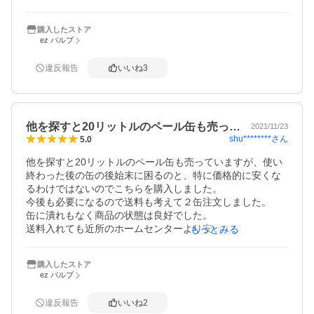
トが付くので、いつも利用させていただいています。
購入したストア
ez バルブ
違反報告
いいね
3
他を探すと20リットルのペール缶も売っ…
2021/11/23
shu********
さん
5.0
他を探すと20リットルのペール缶も売っていますが、使い
終わった後の缶の後始末に困るのと、特に価格的に安くな
るわけではないのでこちらを購入しました。

今後も必要になるので送料も考えて２缶注文しました。

缶に潰れもなく商品の状態は良好でした。

送料入れても近所のホームセンターより安いので助かりま
もっとみる
す。
購入したストア
ez バルブ
違反報告
いいね
2