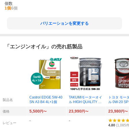
個数
1個
6個
バリエーションを変更する
「
エンジンオイル
」の売れ筋製品
Castrol EDGE 5W-40
TAKUMIモーターオイ
トヨタ モー
製品名
SN A3 B4 4L×1個
ル HIGH QUALITY HQ
ル 0W-20 SP
053002003 5W-30 S
5,500
23,990
23,980
P RC GF-6A 20L×1個
価格
円〜
円〜
円〜
-
-
レビュー
4.80
(
1,085
件