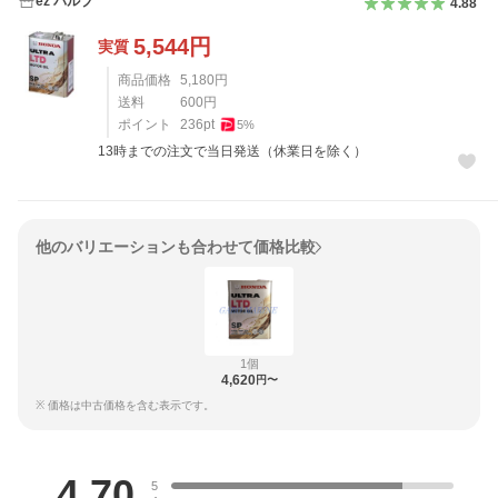
ez バルブ
4.88
5,544
円
実質
商品価格
5,180
円
送料
600
円
ポイント
236
pt
5
%
13時までの注文で当日発送（休業日を除く）
他のバリエーションも合わせて価格比較
1個
4,620
円〜
※ 価格は中古価格を含む表示です。
レビュー
4.70
5