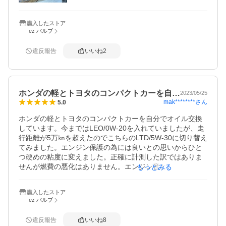
方向でエンジンオイルをチョイスしようと思います。

ただ車両のオイル交換推奨は上限5000km毎。

新車購入から2年間4500〜5000kmで交換してきましたが、
購入したストア
ez バルブ
抜いたオイルが真っ黒でかなり汚れているようです。

違反報告
いいね
2
ホンダの軽とトヨタのコンパクトカーを自…
2023/05/25
mak********
さん
5.0
ホンダの軽とトヨタのコンパクトカーを自分でオイル交換
しています。今まではLEO/0W-20を入れていましたが、走
行距離が5万㎞を超えたのでこちらのLTD/5W-30に切り替え
てみました。エンジン保護の為には良いとの思いからひと
つ硬めの粘度に変えました。正確に計測した訳ではありま
せんが燃費の悪化はありません。エンジン音とか回転がど
もっとみる
うのこうの…実感としてなんの変化も感じません。そもそ
もエンジンをぶん回すような運転はしません。ごく普通に
購入したストア
街中を走っています。自分できちんとメンテナンスして安
ez バルブ
心して運転しています。もちろんいいオイルだと思いま
す。
違反報告
いいね
8