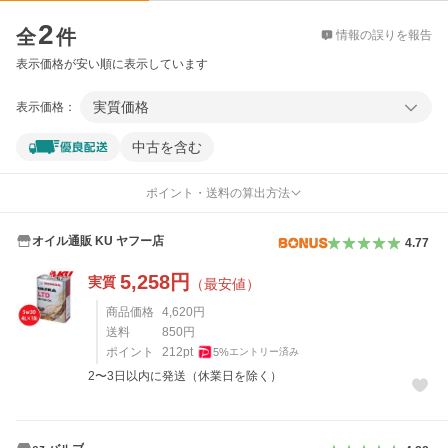
価格比較
2
全
件
情報の誤りを報告
表示価格が安い順に表示しています
実質価格
表示価格：
中古を含む
ポイント・送料の算出方法
オイル通販 KU ヤフー店
4.77
5,258
円
実質
（最安値）
商品価格
4,620
円
送料
850
円
ポイント
212
pt
5
%
エントリー済み
2〜3日以内に発送（休業日を除く）