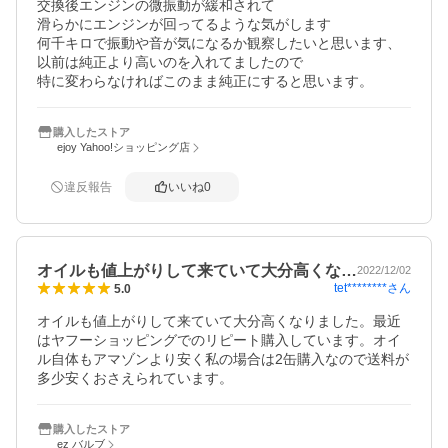
交換後エンジンの微振動が緩和されて

滑らかにエンジンが回ってるような気がします

何千キロで振動や音が気になるか観察したいと思います、
以前は純正より高いのを入れてましたので

特に変わらなければこのまま純正にすると思います。
購入したストア
ejoy Yahoo!ショッピング店
違反報告
いいね
0
オイルも値上がりして来ていて大分高くな…
2022/12/02
tet********
さん
5.0
オイルも値上がりして来ていて大分高くなりました。最近
はヤフーショッピングでのリピート購入しています。オイ
ル自体もアマゾンより安く私の場合は2缶購入なので送料が
多少安くおさえられています。
購入したストア
ez バルブ