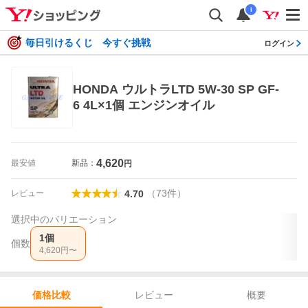
i
毎日引けるくじ 今すぐ挑戦
ログイン
HONDA ウルトラLTD 5W-30 SP GF-
6 4L×1個 エンジンオイル
4,620
最安値
新品：
円
（
73
件
）
レビュー
4.70
選択中のバリエーション
1個
個数
4,620
円〜
レビュー
概要
価格比較