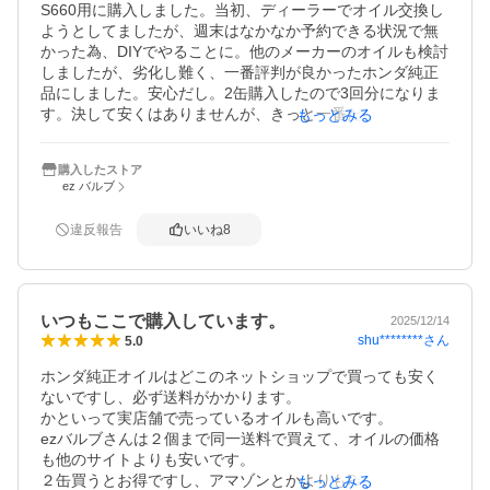
S660用に購入しました。当初、ディーラーでオイル交換し
ようとしてましたが、週末はなかなか予約できる状況で無
かった為、DIYでやることに。他のメーカーのオイルも検討
しましたが、劣化し難く、一番評判が良かったホンダ純正
品にしました。安心だし。2缶購入したので3回分になりま
す。決して安くはありませんが、きっと一番だと思いま
もっとみる
す。
購入したストア
ez バルブ
違反報告
いいね
8
いつもここで購入しています。
2025/12/14
shu********
さん
5.0
ホンダ純正オイルはどこのネットショップで買っても安く
ないですし、必ず送料がかかります。

かといって実店舗で売っているオイルも高いです。

ezバルブさんは２個まで同一送料で買えて、オイルの価格
も他のサイトよりも安いです。

２缶買うとお得ですし、アマゾンとかよりもPayPayポイン
もっとみる