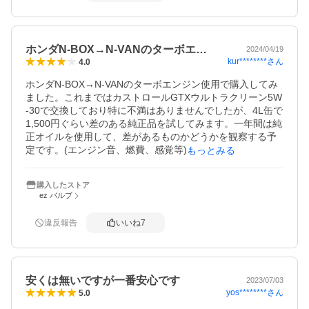
ホンダN-BOX→N-VANのターボエ…
2024/04/19
kur********
さん
4.0
ホンダN-BOX→N-VANのターボエンジン使用で購入してみ
ました。これまではカストロールGTXウルトラクリーン5W
-30で交換しており特に不満はありませんでしたが、4L缶で
1,500円ぐらい差のある純正品を試してみます。一年間は純
正オイルを使用して、差があるものかどうかを観察する予
定です。(エンジン音、燃費、感覚等)

もっとみる
購入金額差に見合うかどうか楽しみです。またしばらく先
に追記レビューします。
購入したストア
ez バルブ
違反報告
いいね
7
安くは無いですが一番安心です
2023/07/03
yos********
さん
5.0