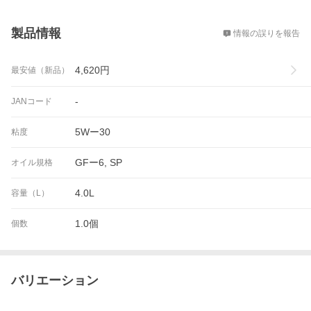
概要
製品情報
情報の誤りを報告
4,620
円
最安値（新品）
-
JANコード
5Wー30
粘度
GFー6, SP
オイル規格
4.0L
容量（L）
1.0個
個数
バリエーション