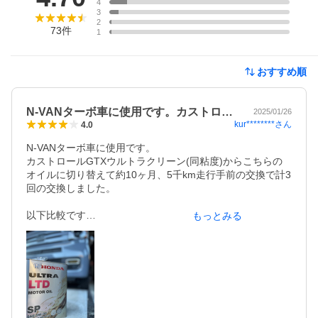
4
3
2
73
件
1
おすすめ順
N-VANターボ車に使用です。カストロ…
2025/01/26
kur********
さん
4.0
N-VANターボ車に使用です。

カストロールGTXウルトラクリーン(同粘度)からこちらの
オイルに切り替えて約10ヶ月、5千km走行手前の交換で計3
回の交換しました。

以下比較です

もっとみる
↓

・一回交換分で約1,000円お高くなる

・交換前のオイル状態は変化みられず(汚れ、残量)

・エンジン音の変化は感じられず

・燃費変化無し

ということで今自宅にある分を使い切ったらお値段抑える