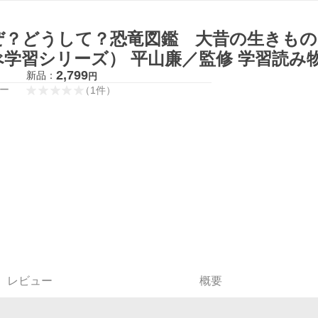
ぜ？どうして？恐竜図鑑 大昔の生きもの
べ学習シリーズ） 平山廉／監修 学習読み
2,799
新品：
円
ー
（
1
件
）
レビュー
概要