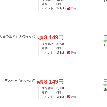
1
送料
0
円
ポイント
241
pt
（
8
%）
3,149
円
 大昔の生きもののなぞに
実質
商品価格
3,300
円
1
送料
0
円
ポイント
151
pt
（
5
%）
3,149
円
 大昔の生きもののなぞ
実質
商品価格
3,300
円
発
送料
0
円
ポイント
151
pt
（
5
%）