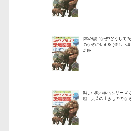
[本/雑誌]/なぜ?どうして
のなぞにせまる (楽しい調
監修
楽しい調べ学習シリーズ なぜ？どうして？恐竜図
鑑―大昔の生きもののな