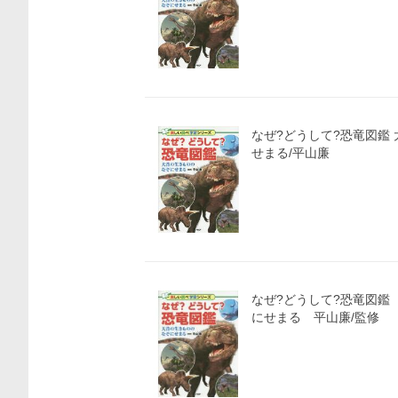
なぜ?どうして?恐竜図鑑
せまる/平山廉
なぜ?どうして?恐竜図鑑
にせまる 平山廉/監修