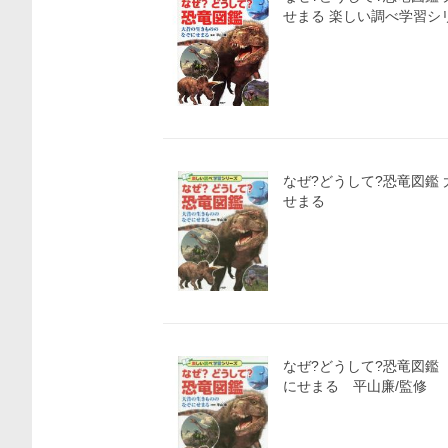
せまる 楽しい調べ学習シリ
なぜ?どうして?恐竜図鑑
せまる
価格比較
なぜ?どうして?恐竜図鑑
にせまる 平山廉/監修