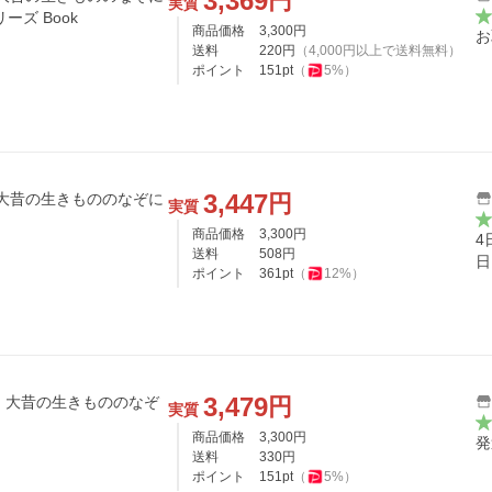
3,369
円
実質
ーズ Book
商品価格
3,300
円
お
送料
220
円
（
4,000
円以上で送料無料）
ポイント
151
pt
（
5
%）
3,447
円
 大昔の生きもののなぞに
実質
商品価格
3,300
円
4
送料
508
円
日
ポイント
361
pt
（
12
%）
3,479
円
 大昔の生きもののなぞ
実質
商品価格
3,300
円
発
送料
330
円
ポイント
151
pt
（
5
%）