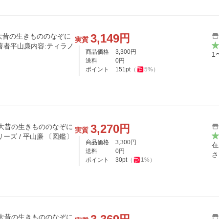
3,149
円
大昔の生きもののなぞに
実質
著者平山廉内容:ティラノ
商品価格
3,300
円
1
送料
0
円
ポイント
151
pt
（
5
%）
3,270
円
 大昔の生きもののなぞに
実質
せまる 楽しい調べ学習シリーズ / 平山廉 〔図鑑〕
商品価格
3,300
円
在
送料
0
円
さ
ポイント
30
pt
（
1
%）
 大昔の生きもののなぞに