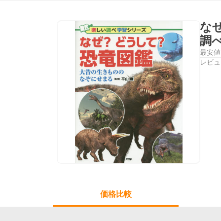
な
調
最安値
レビュ
価格比較