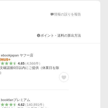
情報の誤りを報告
ポイント・送料の算出方法
ebookjapan ヤフー店
4.65
（
4,566
件
）
文確認後0日以内にご提供（休業日を除
）
bookfanプレミアム
4.62
（
140,891
件
）