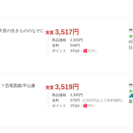
3,517
円
 大昔の生きもののなぞに
実質
商品価格
3,300
円
4
送料
548
円
日
ポイント
331
pt
（
11
%）
3,519
円
？恐竜図鑑/平山廉
実質
商品価格
3,300
円
送料
370
円
（
3,500
円以上で送料無料）
最
ポイント
151
pt
（
5
%）