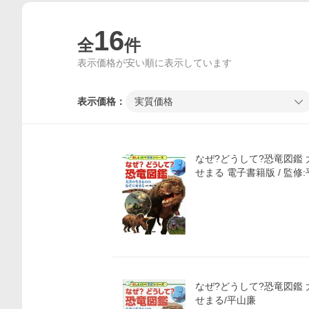
16
全
件
表示価格が安い順に表示しています
表示価格：
実質価格
なぜ?どうして?恐竜図鑑
せまる 電子書籍版 / 監修
なぜ?どうして?恐竜図鑑
せまる/平山廉