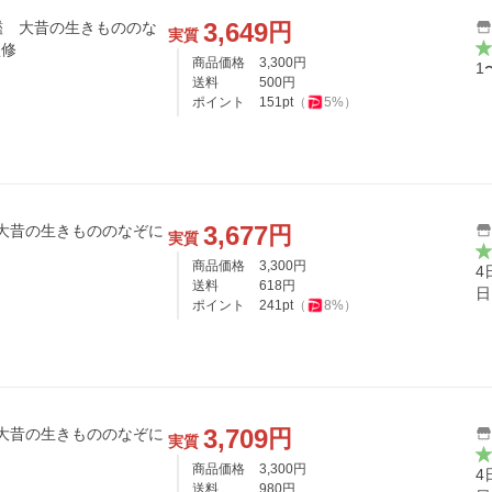
3,649
円
鑑 大昔の生きもののな
実質
監修
商品価格
3,300
円
1
送料
500
円
ポイント
151
pt
（
5
%）
3,677
円
 大昔の生きもののなぞに
実質
商品価格
3,300
円
4
送料
618
円
日
ポイント
241
pt
（
8
%）
3,709
円
 大昔の生きもののなぞに
実質
商品価格
3,300
円
4
送料
980
円