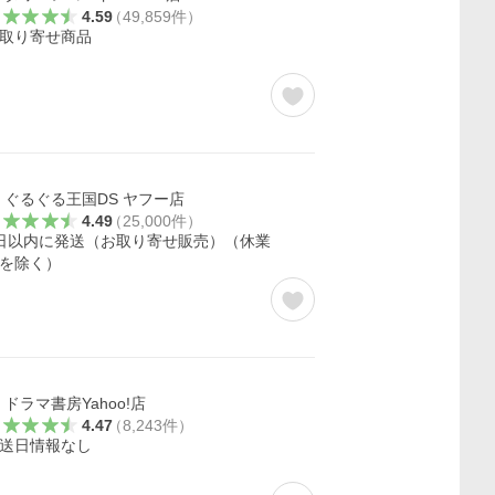
4.59
（
49,859
件
）
取り寄せ商品
ぐるぐる王国DS ヤフー店
4.49
（
25,000
件
）
日以内に発送（お取り寄せ販売）（休業
を除く）
ドラマ書房Yahoo!店
4.47
（
8,243
件
）
送日情報なし