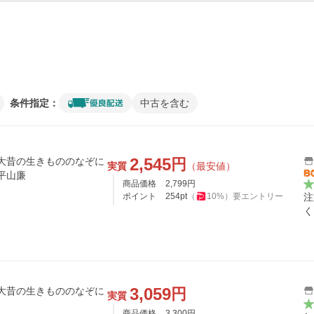
条件指定：
中古を含む
2,545
円
 大昔の生きもののなぞに
実質
（最安値）
:平山廉
商品価格
2,799
円
ポイント
254
pt
（
10
%）
要エントリー
注
く
3,059
円
 大昔の生きもののなぞに
実質
商品価格
3,300
円