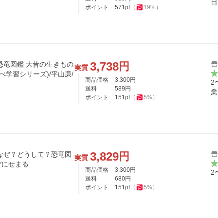
日
ポイント
571
pt
（
19
%）
3,738
円
?恐竜図鑑 大昔の生きもの
実質
べ学習シリーズ)/平山廉/
商品価格
3,300
円
2
送料
589
円
業
ポイント
151
pt
（
5
%）
3,829
円
実質
ぞにせまる
商品価格
3,300
円
2
送料
680
円
ポイント
151
pt
（
5
%）