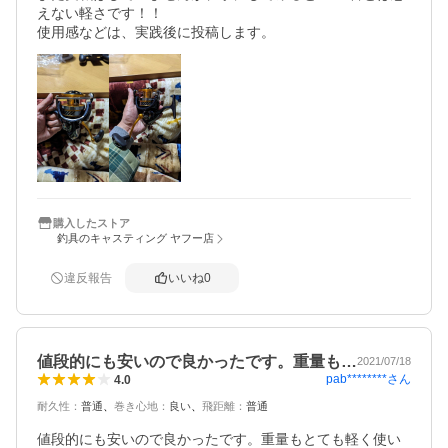
えない軽さです！！

使用感などは、実践後に投稿します。
購入したストア
釣具のキャスティング ヤフー店
違反報告
いいね
0
値段的にも安いので良かったです。重量も…
2021/07/18
pab********
さん
4.0
耐久性
：
普通
巻き心地
：
良い
飛距離
：
普通
値段的にも安いので良かったです。重量もとても軽く使い