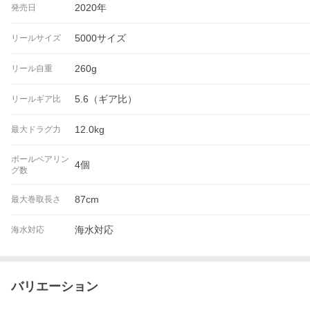
2020年
発売日
5000サイズ
リールサイズ
260g
リール自重
5.6（ギア比）
リールギア比
12.0kg
最大ドラグ力
ボールベアリン
4個
グ数
87cm
最大巻取長さ
海水対応
海水対応
バリエーション