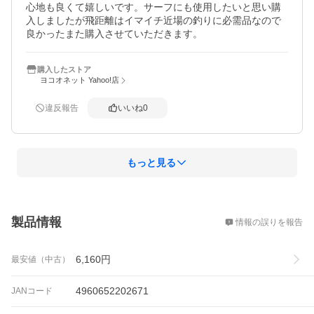
心地も良くて嬉しいです。サーフにも使用したいと思い購
入しましたが飛距離はイマイチ近場の釣りに必需品なので
良かったまた購入させていただきます。
購入したストア
ヨコオネット Yahoo!店
違反報告
いいね
0
もっと見る
概要
製品情報
情報の誤りを報告
6,160
円
最安値（中古）
4960652202671
JANコード