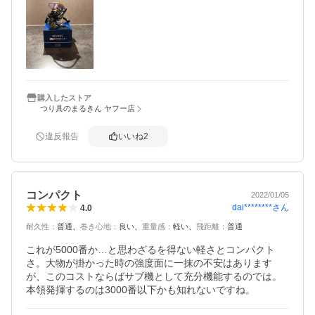
購入したストア
つり具のまるきん ヤフー店
違反報告
いいね
2
コンパクト
2022/01/05
dai********
さん
4.0
耐久性
：
普通
巻き心地
：
良い
重量感
：
軽い
飛距離
：
普通
これが5000番か…と思わざるを得ない軽さとコンパクト
さ。大物が掛かった時の強度面に一抹の不安はあります
が、このコストならばサブ機として充分機能するのでは。

本領発揮するのは3000番以下かも知れないですね。