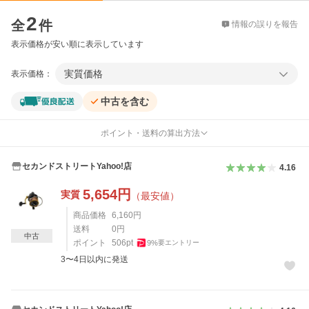
価格比較
2
全
件
情報の誤りを報告
表示価格が安い順に表示しています
実質価格
表示価格：
中古を含む
ポイント・送料の算出方法
セカンドストリートYahoo!店
4.16
5,654
円
実質
（最安値）
商品価格
6,160
円
送料
0
円
中古
ポイント
506
pt
9
%
要エントリー
3〜4日以内に発送