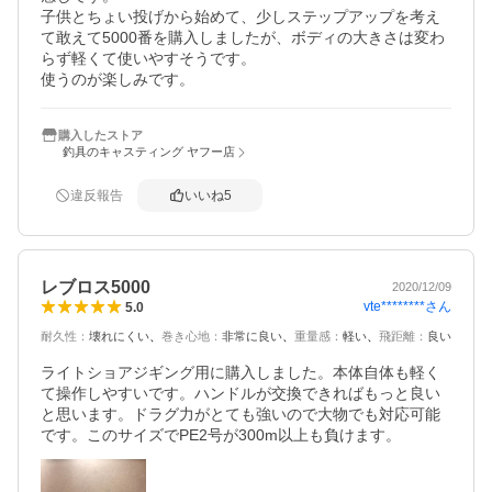
子供とちょい投げから始めて、少しステップアップを考え
て敢えて5000番を購入しましたが、ボディの大きさは変わ
らず軽くて使いやすそうです。

使うのが楽しみです。
購入したストア
釣具のキャスティング ヤフー店
違反報告
いいね
5
レブロス5000
2020/12/09
vte********
さん
5.0
耐久性
：
壊れにくい
巻き心地
：
非常に良い
重量感
：
軽い
飛距離
：
良い
ライトショアジギング用に購入しました。本体自体も軽く
て操作しやすいです。ハンドルが交換できればもっと良い
と思います。ドラグ力がとても強いので大物でも対応可能
です。このサイズでPE2号が300m以上も負けます。