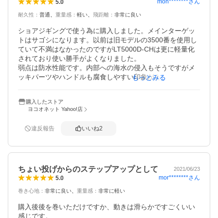
mon********
さん
5.0
耐久性
：
普通
重量感
：
軽い
飛距離
：
非常に良い
ショアジギングで使う為に購入しました。メインターゲッ
トはサゴシになります。以前は旧モデルの3500番を使用し
ていて不満はなかったのですがLT5000D-CHは更に軽量化
されており使い勝手がよくなりました。

弱点は防水性能です。内部への海水の侵入もそうですがメ
ッキパーツやハンドルも腐食しやすい印象があるので釣行
もっとみる
後は水洗いをすることで長持ちすると思います。
購入したストア
ヨコオネット Yahoo!店
違反報告
いいね
2
ちょい投げからのステップアップとして
2021/06/23
mor********
さん
5.0
巻き心地
：
非常に良い
重量感
：
非常に軽い
購入後後を巻いただけですか、動きは滑らかですごくいい
感じです。
