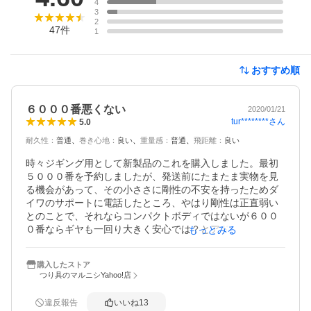
4
3
2
47
件
1
おすすめ順
６０００番悪くない
2020/01/21
tur********
さん
5.0
耐久性
：
普通
巻き心地
：
良い
重量感
：
普通
飛距離
：
良い
時々ジギング用として新製品のこれを購入しました。最初
５０００番を予約しましたが、発送前にたまたま実物を見
る機会があって、その小ささに剛性の不安を持ったためダ
イワのサポートに電話したところ、やはり剛性は正直弱い
とのことで、それならコンパクトボディではないが６００
０番ならギヤも一回り大きく安心では？とアドバイスをも
もっとみる
らったので、ショップにお願いして急遽５０００番から６
０００番に変更してもらいました。６０００番とは言え全
購入したストア
く大きさは感じず(普段は遠投投げ釣りで大型リールを振り
つり具のマルニシYahoo!店
回しているので…)、逆に96ＭＨのロッドとのバランスが取
れている感じです。入門用レベルの機種ではありますが、
違反報告
いいね
13
本格ジギング前の修行用ならこの６０００番は買いだと思