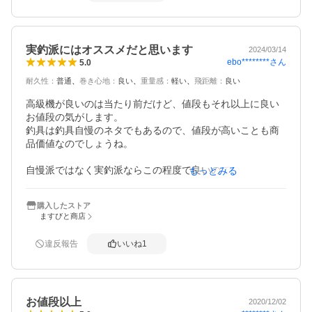
います。
実釣派にはオススメだと思います
2024/03/14
ebo********
さん
5.0
耐久性
：
普通
巻き心地
：
良い
重量感
：
軽い
飛距離
：
良い
高級機が良いのは当たり前だけど、値段もそれ以上に良い
お値段の気がします。

釣具は釣具自慢のネタでもあるので、値段が高いことも商
品価値なのでしょうね。

自慢派ではなく実釣派ならこの程度で良いのではないでし
もっとみる
ょうか。

スペック比較すると、このモデルが１番コスパが高いと思
購入したストア
いました。

ますびと商店
使い勝手は良いですよ。この値段ですから気にせずラフに
違反報告
いいね
1
使えることも実釣派には重要です。

ある程度の耐久性があれば良いのです。

壊れたら買い直せば良いのですから。

お値段以上
2020/12/02