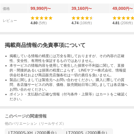
99,990
39,160
49,000
価格
円〜
円〜
円〜
レビュー
4.80
(
5
件)
4.74
(
106
件)
4.81
(
206
件)
掲載商品情報の免責事項について
掲載している情報の精度には万全を期しておりますが、その内容の正確
性、安全性、有用性を保証するものではありません。
本サービスの情報内容を使用して発生した損害や不利益に関して、直接
的・間接的あるいは損害の程度によらず、 LINEヤフー株式会社、情報提
供会社各社および商品販売店舗各社は一切の責任を負いません。
製品に関しましては製造元へお問い合わせください。購入に際しての質
問、各店舗サービスの内容、価格、販売開始日等に関しましては各店舗へ
お問い合わせください。
ポイント・支払額の正確な情報（付与条件・上限等）はカートをご確認く
ださい。
このページの関連情報
他のバリエーション（リールサイズ）
LT2000S-XH（2000番台）
LT2000S（2000番台）