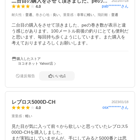
二台目の購入をさせて頂きました、peの…
2021/07/18
pab********
さん
4.0
耐久性
：
普通
巻き心地
：
良い
重量感
：
非常に軽い
飛距離
：
普通
二台目の購入をさせて頂きました、peの巻き数が表示と違
う感じがあります。100メートル前後の釣りにとても便利だ
と思います、毎回持ち歩くようにしています。また購入を
考えておりますよろしくお願いします。
購入したストア
ヨコオネット Yahoo!店
違反報告
いいね
1
レブロス5000D-CH
2023/01/18
osx********
さん
4.0
重量感
：
軽い
見た目が気に入って前々から欲しいと思っていたレブロス5
000D-CHを購入しました。

まだ実戦はしていませんが、手にしてみると5000番とは思