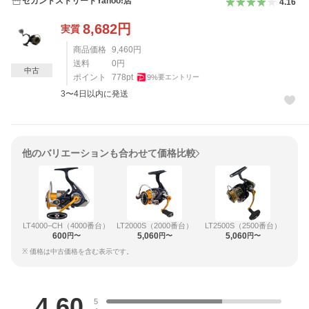
セカンドストリートYahoo!店
4.16
8,682
円
実質
商品価格
9,460
円
送料
0
円
中古
ポイント
778
pt
9
%
要エントリー
3〜4日以内に発送
他のバリエーションも合わせて価格比較
LT4000−CH（4000番台）
LT2000S（2000番台）
LT2500S（2500番台）
600
5,060
5,060
円〜
円〜
円〜
※ 価格は中古価格を含む表示です。
レビュー
4.60
5