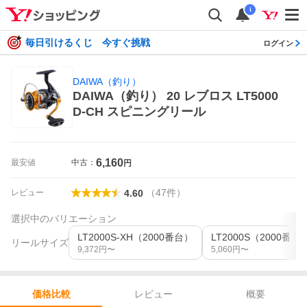
i
毎日引けるくじ 今すぐ挑戦
ログイン
DAIWA（釣り）
DAIWA（釣り） 20 レブロス LT5000
D-CH スピニングリール
6,160
最安値
中古：
円
（
47
件
）
レビュー
4.60
選択中のバリエーション
LT2000S-XH（2000番台）
LT2000S（2000番台
リールサイズ
9,372
円〜
5,060
円〜
レビュー
概要
価格比較