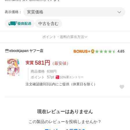
実質価格
表示価格：
中古を含む
ポイント・送料の算出方法
ebookjapan ヤフー店
4.65
581
円
実質
（最安値）
商品価格
638
円
ポイント
57
pt
10
%
要エントリー
注文確認後0日以内にご提供（休業日を除く）
レビュー
現在レビューはありません
この製品のレビューを投稿しませんか？