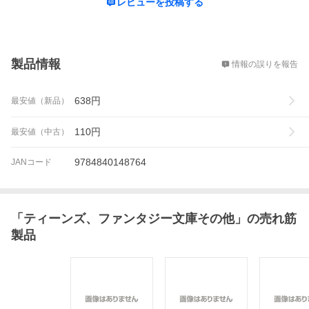
レビューを投稿する
概要
製品情報
情報の誤りを報告
638
円
最安値（新品）
110
円
最安値（中古）
9784840148764
JANコード
「
ティーンズ、ファンタジー文庫その他
」の売れ筋
製品