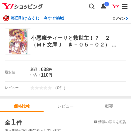
i
毎日引けるくじ 今すぐ挑戦
ログイン
小悪魔ティーリと救世主！？ ２
（ＭＦ文庫Ｊ き－０５－０２） 衣
笠彰梧／著 ティーンズ、ファンタジ
ー文庫その他
638
新品：
円
最安値
110
中古：
円
（
0
件
）
レビュー
レビュー
概要
価格比較
価格比較
1
全
件
情報の誤りを報告
表示価格が安い順に表示しています