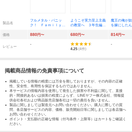
フルメタル・パニッ
ようこそ実力至上主義
魔王の俺が奴
製品名
ク！ Ｆａｍｉｌｙ
の教室へ ３年生編４
を嫁にしたん
４ （ファンタジア文
（ＭＦ文庫Ｊ き－０
う愛でればい
880
680
814
庫か３ ７－
５－４１） 衣笠彰梧
２ （ＨＪ文
価格
円〜
円〜
円〜
４） 賀東招二 四季
／著
２－０１－２
-
-
童子
島史詞／著
レビュー
4.25
(
4
件)
掲載商品情報の免責事項について
掲載している情報の精度には万全を期しておりますが、その内容の正確
性、安全性、有用性を保証するものではありません。
本サービスの情報内容を使用して発生した損害や不利益に関して、直接
的・間接的あるいは損害の程度によらず、 LINEヤフー株式会社、情報提
供会社各社および商品販売店舗各社は一切の責任を負いません。
製品に関しましては製造元へお問い合わせください。購入に際しての質
問、各店舗サービスの内容、価格、販売開始日等に関しましては各店舗へ
お問い合わせください。
ポイント・支払額の正確な情報（付与条件・上限等）はカートをご確認く
ださい。