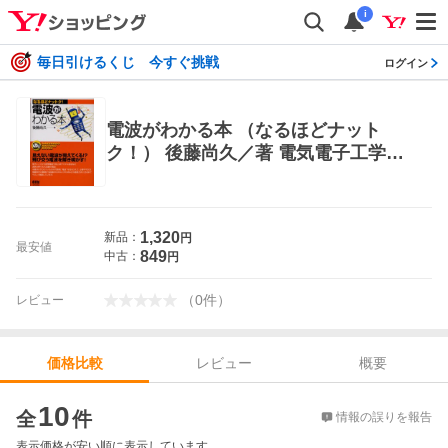
i
毎日引けるくじ 今すぐ挑戦
ログイン
電波がわかる本 （なるほどナット
ク！） 後藤尚久／著 電気電子工学無
線の本
1,320
新品：
円
最安値
849
中古：
円
（
0
件
）
レビュー
レビュー
概要
価格比較
価格比較
10
全
件
情報の誤りを報告
表示価格が安い順に表示しています