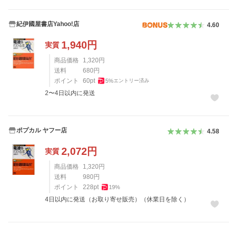
紀伊國屋書店Yahoo!店
4.60
1,940
円
実質
商品価格
1,320
円
送料
680
円
ポイント
60
pt
5
%
エントリー済み
2〜4日以内に発送
ポプカル ヤフー店
4.58
2,072
円
実質
商品価格
1,320
円
送料
980
円
ポイント
228
pt
19
%
4日以内に発送（お取り寄せ販売）（休業日を除く）
レビュー