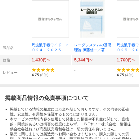
周波数手帳ワイド ２
レーダシステムの基礎
周波数手帳ワ
製品名
０２４－２０２５
理論 伊藤信一／著
０２５－２０
（三才ムック） ラジ
（三才ムック
1,430
5,344
1,760
オライフ／編
オライフ／編
価格
円〜
円〜
円〜
-
レビュー
4.75
(
8
件)
4.75
(
4
件)
掲載商品情報の免責事項について
掲載している情報の精度には万全を期しておりますが、その内容の正確
性、安全性、有用性を保証するものではありません。
本サービスの情報内容を使用して発生した損害や不利益に関して、直接
的・間接的あるいは損害の程度によらず、 LINEヤフー株式会社、情報提
供会社各社および商品販売店舗各社は一切の責任を負いません。
製品に関しましては製造元へお問い合わせください。購入に際しての質