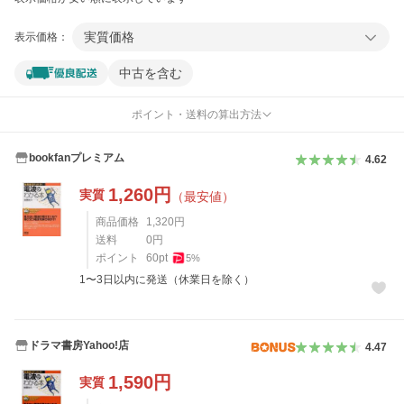
実質価格
表示価格：
中古を含む
ポイント・送料の算出方法
bookfanプレミアム
4.62
1,260
円
実質
（最安値）
商品価格
1,320
円
送料
0
円
ポイント
60
pt
5
%
1〜3日以内に発送（休業日を除く）
ドラマ書房Yahoo!店
4.47
1,590
円
実質