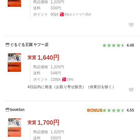
商品価格
1,320
円
送料
330
円
ポイント
60
pt
5
%
エントリー済み
ぐるぐる王国 ヤフー店
4.48
1,640
円
実質
商品価格
1,320
円
送料
548
円
ポイント
228
pt
19
%
4日以内に発送（お取り寄せ販売）（休業日を除く）
bookfan
4.55
1,700
円
実質
商品価格
1,320
円
送料
500
円