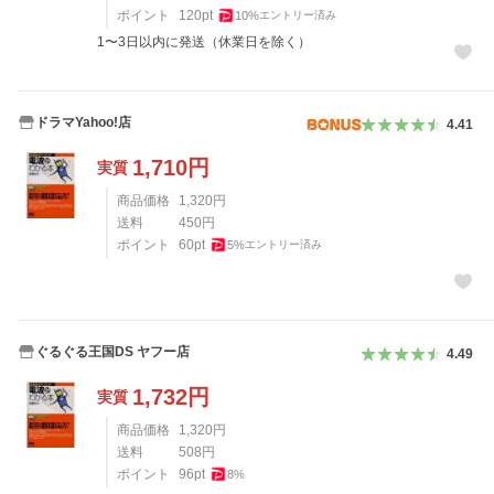
ポイント
120
pt
10
%
エントリー済み
1〜3日以内に発送（休業日を除く）
ドラマYahoo!店
4.41
1,710
円
実質
商品価格
1,320
円
送料
450
円
ポイント
60
pt
5
%
エントリー済み
ぐるぐる王国DS ヤフー店
4.49
1,732
円
実質
商品価格
1,320
円
送料
508
円
ポイント
96
pt
8
%