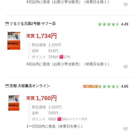
4日以内に発送（お取り寄せ販売）（休業日を除く）
ぐるぐる王国2号館 ヤフー店
4.49
1,734
円
実質
商品価格
1,320
円
送料
618
円
ポイント
204
pt
17
%
4日以内に発送（お取り寄せ販売）（休業日を除く）
京都 大垣書店オンライン
4.66
1,760
円
実質
商品価格
1,320
円
送料
500
円
ポイント
60
pt
5
%
エントリー済み
1〜2日以内に発送（休業日を除く）