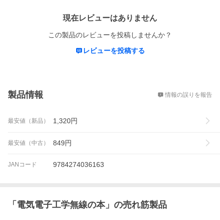
現在レビューはありません
この製品のレビューを投稿しませんか？
レビューを投稿する
概要
製品情報
情報の誤りを報告
1,320
円
最安値（新品）
849
円
最安値（中古）
9784274036163
JANコード
「
電気電子工学無線の本
」の売れ筋製品