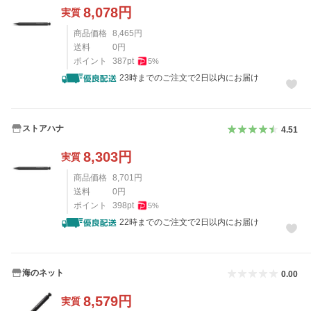
8,078
円
実質
商品価格
8,465
円
送料
0
円
ポイント
387
pt
5
%
23時までのご注文で2日以内にお届け
ストアハナ
4.51
8,303
円
実質
商品価格
8,701
円
送料
0
円
ポイント
398
pt
5
%
22時までのご注文で2日以内にお届け
海のネット
0.00
8,579
円
実質