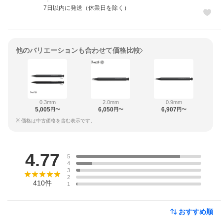
7日以内に発送（休業日を除く）
他のバリエーションも合わせて価格比較
0.3mm
2.0mm
0.9mm
5,005
6,050
6,907
円〜
円〜
円〜
※ 価格は中古価格を含む表示です。
レビュー
4.77
5
4
3
2
410
件
1
おすすめ順