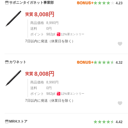
サポニンタイガネット事業部
4.23
8,008
円
実質
商品価格
8,990
円
送料
0
円
ポイント
982
pt
12
%
要エントリー
7日以内に発送（休業日を除く）
カワネット
4.32
8,008
円
実質
商品価格
8,990
円
送料
0
円
ポイント
982
pt
12
%
要エントリー
7日以内に発送（休業日を除く）
MRHストア
4.42