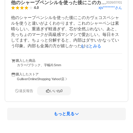
他のシャープペンシルを使った後にこのカ…
2026/07/01
xjs********
さん
4.0
他のシャープペンシルを使った後にこのカヴェコスペシャ
ルを使うと違いがよくわかります。これのシャーペンは素
晴らしい。重過ぎず軽過ぎず、芯が全然ぶれない。あと、
先っちょのマークが高級感マシマシで愛おしい。毎日キス
してます。ちょっと分解すると、内部はダサいかなってい
う印象。内部も金属の方が嬉しかったけど、それはそれで
もっとみる
重さとか品質が変わってくるだろうし、二者択一ですね
購入した商品
カラー/ブラック、字幅/0.5mm
購入したストア
GulliverOnlineShopping Yahoo!店
違反報告
いいね
0
もっと見る
概要