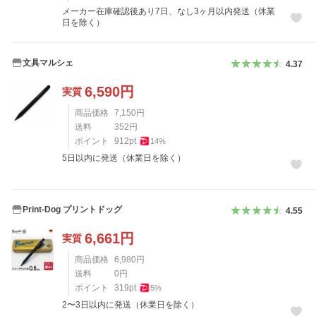
メーカー在庫確認後あり7日、なし3ヶ月以内発送（休業
日を除く）
文具マルシェ
4.37
6,590
円
実質
商品価格
7,150
円
送料
352
円
ポイント
912
pt
14
%
5日以内に発送（休業日を除く）
Print-Dog プリントドッグ
4.55
6,661
円
実質
商品価格
6,980
円
送料
0
円
ポイント
319
pt
5
%
2〜3日以内に発送（休業日を除く）