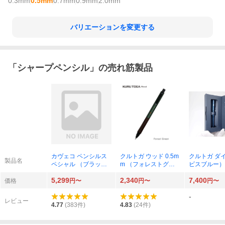
0.3mm
0.5mm
0.7mm
0.9mm
2.0mm
バリエーションを変更する
「
シャープペンシル
」の売れ筋製品
カヴェコ ペンシルス
クルトガ ウッド 0.5m
クルトガ ダ
製品名
ペシャル （ブラッ
m （フォレストグリ
ビスブルー） 
ク） 0.5mm PS-05
ーン） M5KW1P.88
M550001PA.
5,299
2,340
7,400
価格
円〜
円〜
円〜
-
レビュー
4.77
(
383
件)
4.83
(
24
件)