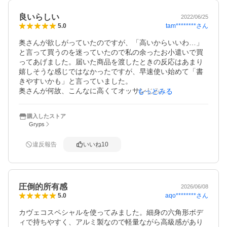
長く使いたいと思えるシャーペンで、良いお買い物をしま
良いらしい
した。

2022/06/25
tam********
さん
5.0
ありがとうございます。
奥さんが欲しがっていたのですが、「高いからいいわ…」
と言って買うのを迷っていたので私の余ったお小遣いで買
ってあげました。届いた商品を渡したときの反応はあまり
嬉しそうな感じではなかったですが、早速使い始めて「書
きやすいかも」と言っていました。

奥さんが何故、こんなに高くてオッサンじみた（失礼）シ
もっとみる
ャープペンが欲しいと思ったのか、私には全く理解できま
せんが、取り敢えず、奥さんのお気に入り文房具入れの一
購入したストア
員に加えられていたところをみると、気に入ってくれたよ
Gryps
うです。

専用クリップも買ってあげたのですが、それは必要なかっ
違反報告
いいね
10
たようです。
圧倒的所有感
2026/06/08
aqo********
さん
5.0
カヴェコスペシャルを使ってみました。細身の六角形ボデ
ィで持ちやすく、アルミ製なので軽量ながら高級感があり