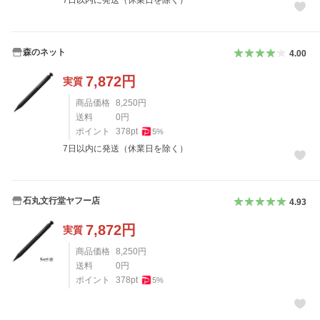
森のネット
4.00
7,872
円
実質
商品価格
8,250
円
送料
0
円
ポイント
378
pt
5
%
7日以内に発送（休業日を除く）
石丸文行堂ヤフー店
4.93
7,872
円
実質
商品価格
8,250
円
送料
0
円
ポイント
378
pt
5
%