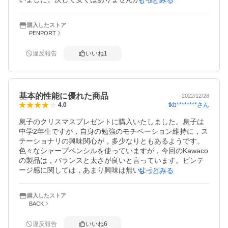
で勉強もはかどり、とても大切にしてくれるので購入して
良かったです。
購入したストア
PENPORT
違反報告
いいね
1
基本的性能に優れた商品
2022/12/28
tkb********
さん
4.0
息子のクリスマスプレゼントに購入いたしました。息子は
中学2年生ですが，自身の勉強のモチベーション維持に，ス
テーショナリの興味関心が，多少なりともあるようです。
色々なシャープペンシルを使っていますが，今回のKawaco
の製品は，バランスと太さが良いと言っています。ビンテ
ージ感に関しては，あまり興味は無いようです。要は，書
もっとみる
くという基本的な性能が優れた商品だと思います。
購入したストア
BACK
違反報告
いいね
6