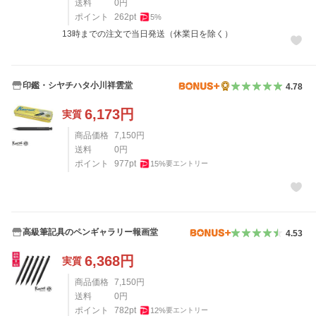
送料
0
円
ポイント
262
pt
5
%
13時までの注文で当日発送（休業日を除く）
印鑑・シヤチハタ小川祥雲堂
4.78
6,173
円
実質
商品価格
7,150
円
送料
0
円
ポイント
977
pt
15
%
要エントリー
高級筆記具のペンギャラリー報画堂
4.53
6,368
円
実質
商品価格
7,150
円
送料
0
円
ポイント
782
pt
12
%
要エントリー