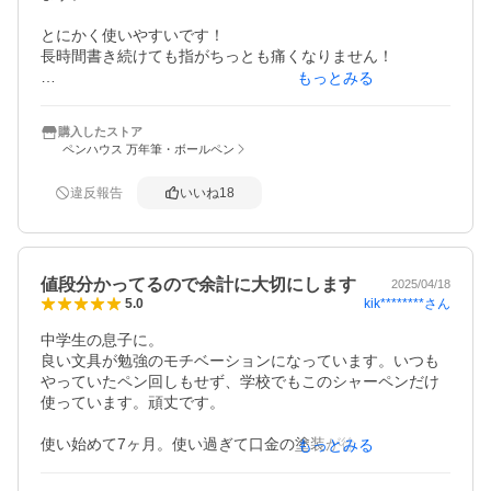
とにかく使いやすいです！

長時間書き続けても指がちっとも痛くなりません！

もっとみる
筆記具を使用する機会がとても多いのですが、握る力が強
いためか、長時間筆記すると指や手が痛くなり、筆記具を
購入したストア
握ること自体が困難になり、とても困っていました。

ペンハウス 万年筆・ボールペン
そこで、指や手にかかる負担を少しでも軽減すべく、少し
違反報告
いいね
18
でも書きやすいとされる様々な筆記具を値段に糸目をつけ
ずに片っ端から購入してきました。

こちらのシャープペンを購入してから指や手の痛みから解
値段分かってるので余計に大切にします
放され、大変助かっています。

2025/04/18
kik********
さん
5.0
またこちらのお店では名入れもお願いしましたが、細やか
中学生の息子に。

な配慮をしていただき、対応にも大変満足しております。

良い文具が勉強のモチベーションになっています。いつも
やっていたペン回しもせず、学校でもこのシャーペンだけ
また購入する機会がありましたら、宜しくお願いします。
使っています。頑丈です。

使い始めて7ヶ月。使い過ぎて口金の塗装が徐々に落ち、今
もっとみる
では地の色が出たのか真鍮色になっています

他店さんで口金だけ販売されていますが、ちゃんと正規品