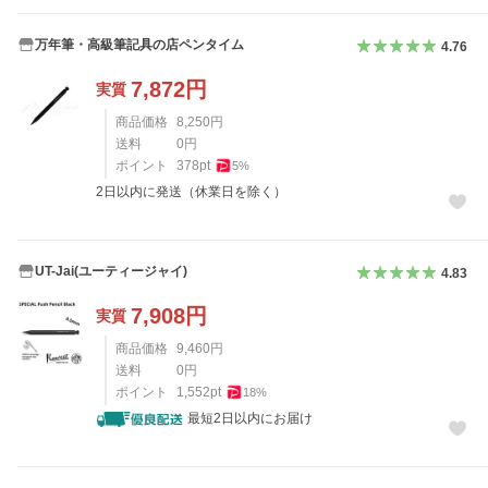
万年筆・高級筆記具の店ペンタイム
4.76
7,872
円
実質
商品価格
8,250
円
送料
0
円
ポイント
378
pt
5
%
2日以内に発送（休業日を除く）
UT-Jai(ユーティージャイ)
4.83
7,908
円
実質
商品価格
9,460
円
送料
0
円
ポイント
1,552
pt
18
%
最短2日以内にお届け