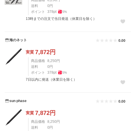
送料
0
円
ポイント
378
pt
5
%
13時までの注文で当日発送（休業日を除く）
海のネット
0.00
7,872
円
実質
商品価格
8,250
円
送料
0
円
ポイント
378
pt
5
%
7日以内に発送（休業日を除く）
sun phase
0.00
7,872
円
実質
商品価格
8,250
円
送料
0
円