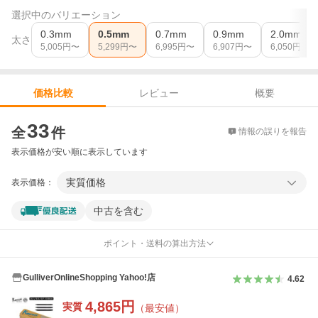
選択中のバリエーション
0.3mm
0.5mm
0.7mm
0.9mm
2.0mm
太さ
5,005
円〜
5,299
円〜
6,995
円〜
6,907
円〜
6,050
円〜
レビュー
概要
価格比較
価格比較
33
全
件
情報の誤りを報告
表示価格が安い順に表示しています
実質価格
表示価格：
中古を含む
ポイント・送料の算出方法
GulliverOnlineShopping Yahoo!店
4.62
4,865
円
実質
（最安値）