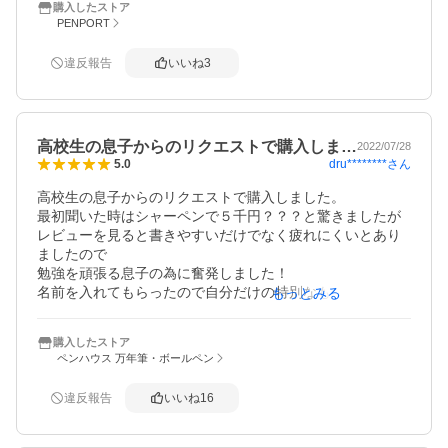
購入したストア
なのかなーなどと思いながら、壊れているわけではないの
PENPORT
でそのままです

息子も数百円の物だったら買い替えてと言ってきたかもし
違反報告
いいね
3
れませんが、こちらは「塗装が剥げるほど勉強した」と、
プライドみたいになっているので、その意味でも買って良
かったです

ちなみに成績は割と良くないです笑
高校生の息子からのリクエストで購入しま…
2022/07/28
dru********
さん
5.0
高校生の息子からのリクエストで購入しました。

最初聞いた時はシャーペンで５千円？？？と驚きましたが

レビューを見ると書きやすいだけでなく疲れにくいとあり
ましたので

勉強を頑張る息子の為に奮発しました！

名前を入れてもらったので自分だけの特別なものとして息
もっとみる
子が

大変喜んでおります。太さや重さ、持った時の指に当たる
購入したストア
感触が絶妙だと

ペンハウス 万年筆・ボールペン
思います。お値段にも納得です。

息子は学校には持って行かず、使い終わったらケースに仕
違反報告
いいね
16
舞って

大切にしています。その姿がほほえましいです（親バカ
(笑)）
