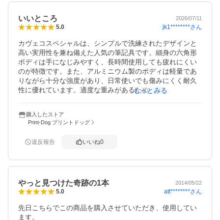
いいところ
2026/07/11
jk1********
さん
5.0
カヴェコスペシャルは、シンプルで洗練されたデザインと
高い実用性を兼ね備えた人気の筆記具です。細身の六角形
ボディは手になじみやすく、長時間使用しても疲れにくい
のが特徴です。また、アルミニウム製のボディは軽量であ
りながら十分な強度があり、日常使いでも傷みにくく耐久
性に優れています。適度な重みがあるため、筆記時に安定
もっとみる
感が生まれ、文字をきれいに書きやすい点も魅力です。さ
らに、無駄を省いたデザインは飽きが来にくく、学生から
購入したストア
社会人まで幅広い世代に支持されています。カラーバリエ
Print-Dog プリントドッグ
ーションも豊富で、自分の好みに合った一本を選べる楽し
さがあります。シャープペンシルとしては芯が折れにく
違反報告
いいね
0
く、製図やノート作成など細かな作業にも適しています。
持ち運びしやすいサイズ感で、筆箱やポケットにも収まり
やすく、学校や職場などさまざまな場面で活躍します。使
い込むほどに愛着が湧き、長く大切に使えることもカヴェ
やっと見つけた奇跡の1本
コスペシャルならではの魅力です。機能性とデザイン性を
2014/05/22
att********
さん
5.0
高いレベルで両立しているため、筆記具にこだわりたい人
にとって満足度の高い一本といえるでしょう。
先日こちらでこの商品を購入させていただき、使用してい
ます。
