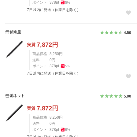
ポイント
378
pt
5
%
7日以内に発送（休業日を除く）
傾奇屋
4.50
7,872
円
実質
商品価格
8,250
円
送料
0
円
ポイント
378
pt
5
%
7日以内に発送（休業日を除く）
池ネット
5.00
7,872
円
実質
商品価格
8,250
円
送料
0
円
ポイント
378
pt
5
%
7日以内に発送（休業日を除く）