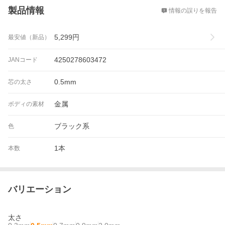
製品情報
情報の誤りを報告
5,299
円
最安値（新品）
4250278603472
JANコード
0.5mm
芯の太さ
金属
ボディの素材
ブラック系
色
1本
本数
バリエーション
太さ