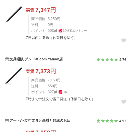
7,347
円
実質
商品価格
8,250
円
送料
0
円
ポイント
903
pt
12
%
要エントリー
7日以内に発送（休業日を除く）
文具通販 ブンドキ.com Yahoo!店
4.76
7,373
円
実質
商品価格
7,150
円
送料
550
円
ポイント
327
pt
5
%
7時までの注文で当日発送（休業日を除く）
アートかぼす 文具と画材と額縁のお店
4.93