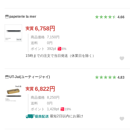
papeterie la mer
4.66
6,758
円
実質
商品価格
7,150
円
送料
0
円
ポイント
392
pt
6
%
15時までの注文で当日発送（休業日を除く）
UT-Jai(ユーティージャイ)
4.83
6,822
円
実質
商品価格
8,250
円
送料
0
円
ポイント
1,428
pt
19
%
最短2日以内にお届け