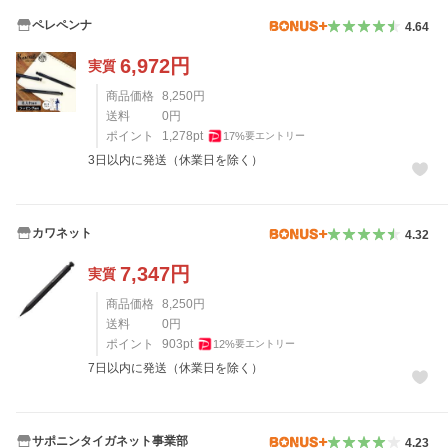
ペレペンナ
4.64
6,972
円
実質
商品価格
8,250
円
送料
0
円
ポイント
1,278
pt
17
%
要エントリー
3日以内に発送（休業日を除く）
カワネット
4.32
7,347
円
実質
商品価格
8,250
円
送料
0
円
ポイント
903
pt
12
%
要エントリー
7日以内に発送（休業日を除く）
サポニンタイガネット事業部
4.23