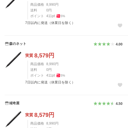
商品価格
8,990
円
送料
0
円
ポイント
411
pt
5
%
7日以内に発送（休業日を除く）
森のネット
4.00
8,579
円
実質
商品価格
8,990
円
送料
0
円
ポイント
411
pt
5
%
7日以内に発送（休業日を除く）
傾奇屋
4.50
8,579
円
実質
商品価格
8,990
円