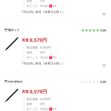
送料
0
円
ポイント
411
pt
5
%
7日以内に発送（休業日を除く）
池ネット
5.00
8,579
円
実質
商品価格
8,990
円
送料
0
円
ポイント
411
pt
5
%
7日以内に発送（休業日を除く）
sun phase
0.00
8,579
円
実質
商品価格
8,990
円
送料
0
円
ポイント
411
pt
5
%