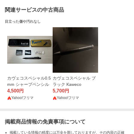
関連サービスの中古商品
目立った傷や汚れなし
カヴェコスペシャル0.5
カヴェコスペシャル ブ
mm シャープペンシル
ラック Kaweco
4,500
5,700
円
円
Yahoo!フリマ
Yahoo!フリマ
掲載商品情報の免責事項について
掲載している情報の精度には万全を期しておりますが、その内容の正確