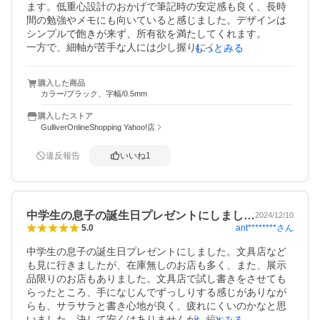
ます。低重心設計のおかげで筆記時の安定感も良く、長時
間の勉強やメモにも向いていると感じました。デザインは
シンプルで飽きが来ず、所有欲を満たしてくれます。

一方で、細軸が苦手な人には少し握りにくいかもしれませ
もっとみる
ん。また、価格は一般的なシャープペンシルより高めで
す。しかし、書き心地やデザイン性を考えると十分満足で
購入した商品
カラー/ブラック、字幅/0.5mm
購入したストア
GulliverOnlineShopping Yahoo!店
違反報告
いいね
1
中学生の息子の誕生日プレゼントにしまし…
2024/12/10
ant********
さん
5.0
中学生の息子の誕生日プレゼントにしました。文具店など
も見に行きましたが、在庫無しのお店も多く、また、展示
品限りのお店もありました。文具店で試し書きをさせても
らったところ、手になじんでずっしりする感じがありなが
らも、サラサラと書き心地が良く、疲れにくいのかなと思
いました。決して安くはありませんが、憧れのシャーペン
もっとみる