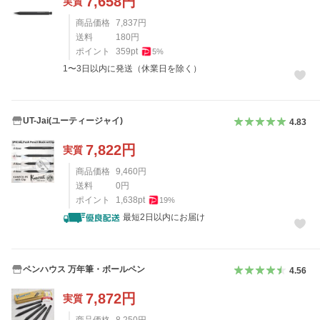
7,658
円
実質
商品価格
7,837
円
送料
180
円
ポイント
359
pt
5
%
1〜3日以内に発送（休業日を除く）
UT-Jai(ユーティージャイ)
4.83
7,822
円
実質
商品価格
9,460
円
送料
0
円
ポイント
1,638
pt
19
%
最短2日以内にお届け
ペンハウス 万年筆・ボールペン
4.56
7,872
円
実質
商品価格
8,250
円