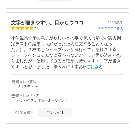
文字が書きやすい。目からウロコ
2024/06/11
mar********
さん
5.0
小学生高学年の息子が欲しいとの事で購入（塾での実力判
定テストの結果も良好だったため注文することとなっ
た。）。学校でもシャープペンが流行っている様？正直、
シャープペンはそんなに変わらないだろうと思い込みがあ
りましたが、使用してみると確かに持ちやすく、字が書き
やすいと思いました。筆入れに１本あっても良いと思いま
もっとみる
す。ネームも入れてもらい長く使用することができそうで
購入した商品
サイズ/0.5mm
購入したストア
ペンハウス 万年筆・ボールペン
違反報告
いいね
1