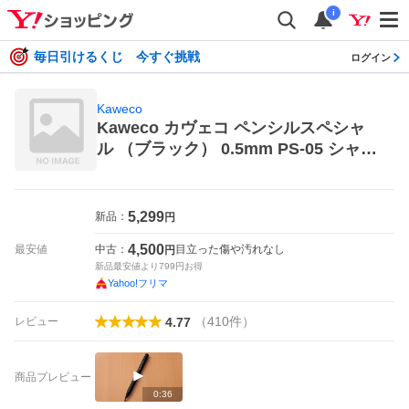
i
毎日引けるくじ 今すぐ挑戦
ログイン
Kaweco
Kaweco カヴェコ ペンシルスペシャ
ル （ブラック） 0.5mm PS-05 シャー
プペンシル
5,299
新品：
円
4,500
最安値
中古：
目立った傷や汚れなし
円
新品最安値より
799
円お得
Yahoo!フリマ
（
410
件
）
レビュー
4.77
商品プレビュー
0:36