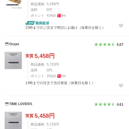
商品価格
5,299
円
送料
0
円
ポイント
434
pt
9
%
15時までのご注文で明日にお届け（休業日を除く）
Gryps
4.67
5,458
円
実質
商品価格
5,720
円
送料
0
円
ポイント
262
pt
5
%
13時までの注文で当日発送（休業日を除く）
TIME LOVERS
4.61
5,458
円
実質
商品価格
5,720
円