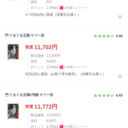
送料
0
円
ポイント
1,566
pt
13
%
要エントリー
1〜3日以内に発送（休業日を除く）
ぐるぐる王国 ヤフー店
4.48
11,702
円
実質
商品価格
13,200
円
送料
548
円
ポイント
2,046
pt
17
%
要エントリー
4日以内に発送（お取り寄せ販売）（休業日を除く）
ぐるぐる王国2号館 ヤフー店
4.49
11,772
円
実質
商品価格
13,200
円
送料
618
円
ポイント
2,046
pt
17
%
要エントリー