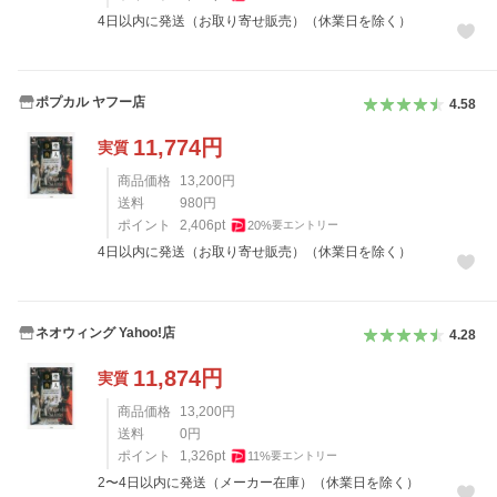
4日以内に発送（お取り寄せ販売）（休業日を除く）
ポプカル ヤフー店
4.58
11,774
円
実質
商品価格
13,200
円
送料
980
円
ポイント
2,406
pt
20
%
要エントリー
4日以内に発送（お取り寄せ販売）（休業日を除く）
ネオウィング Yahoo!店
4.28
11,874
円
実質
商品価格
13,200
円
送料
0
円
ポイント
1,326
pt
11
%
要エントリー
2〜4日以内に発送（メーカー在庫）（休業日を除く）