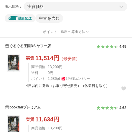
実質価格
表示価格：
中古を含む
ポイント・送料の算出方法
ぐるぐる王国DS ヤフー店
4.49
11,514
円
実質
（最安値）
商品価格
13,200
円
送料
0
円
ポイント
1,686
pt
14
%
要エントリー
4日以内に発送（お取り寄せ販売）（休業日を除く）
bookfanプレミアム
4.62
11,634
円
実質
商品価格
13,200
円