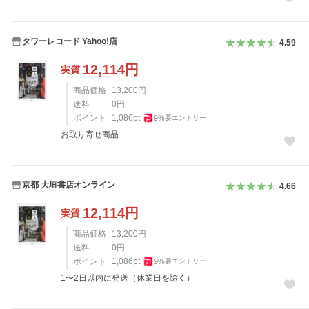
タワーレコード Yahoo!店
4.59
12,114
円
実質
商品価格
13,200
円
送料
0
円
ポイント
1,086
pt
9
%
要エントリー
お取り寄せ商品
京都 大垣書店オンライン
4.66
12,114
円
実質
商品価格
13,200
円
送料
0
円
ポイント
1,086
pt
9
%
要エントリー
1〜2日以内に発送（休業日を除く）