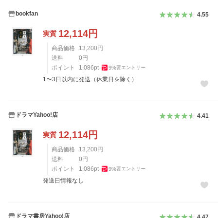
bookfan
4.55
12,114
円
実質
商品価格
13,200
円
送料
0
円
ポイント
1,086
pt
9
%
要エントリー
1〜3日以内に発送（休業日を除く）
ドラマYahoo!店
4.41
12,114
円
実質
商品価格
13,200
円
送料
0
円
ポイント
1,086
pt
9
%
要エントリー
発送日情報なし
ドラマ書房Yahoo!店
4.47