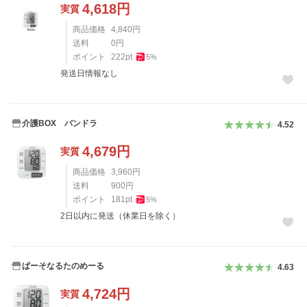
4,618
円
実質
商品価格
4,840
円
送料
0
円
ポイント
222
pt
5
%
発送日情報なし
介護BOX パンドラ
4.52
4,679
円
実質
商品価格
3,960
円
送料
900
円
ポイント
181
pt
5
%
2日以内に発送（休業日を除く）
ぱーそなるたのめーる
4.63
4,724
円
実質