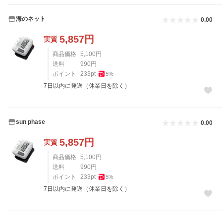
海のネット
0.00
5,857
円
実質
商品価格
5,100
円
送料
990
円
ポイント
233
pt
5
%
7日以内に発送（休業日を除く）
sun phase
0.00
5,857
円
実質
商品価格
5,100
円
送料
990
円
ポイント
233
pt
5
%
7日以内に発送（休業日を除く）