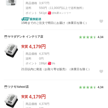
商品価格
3,977
円
送料
550
円
（
11,000
円以上で送料無料）
ポイント
541
pt
15
%
要エントリー
15時までのご注文で明日にお届け（休業日を除く）
ヤマダデンキ インテリア店
4.34
4,179
円
実質
商品価格
4,378
円
送料
0
円
ポイント
199
pt
5
%
21日以内に発送（お取り寄せ販売）（休業日を除く）
ツクモYahoo!店
4.34
4,179
円
実質
商品価格
4,378
円