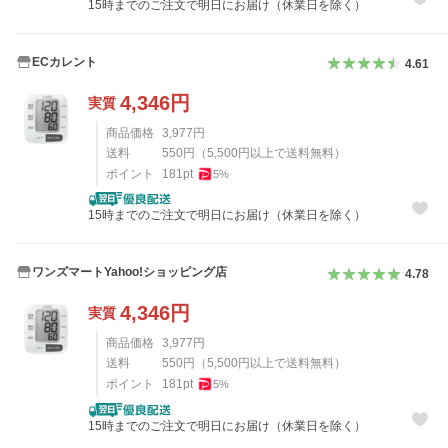
15時までのご注文で明日にお届け（休業日を除く）
ECカレント
4.61
4,346
円
実質
商品価格
3,977
円
送料
550
円
（
5,500
円以上で送料無料）
ポイント
181
pt
5
%
15時までのご注文で明日にお届け（休業日を除く）
ワンズマートYahoo!ショッピング店
4.78
4,346
円
実質
商品価格
3,977
円
送料
550
円
（
5,500
円以上で送料無料）
ポイント
181
pt
5
%
15時までのご注文で明日にお届け（休業日を除く）