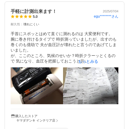
手軽に計測出来ます！
2025/07/04
egu********
さん
5.0
耐久性
：
壊れにくい
手首にスポッとはめて直ぐに測れるのは 大変便利です。

腕に巻き付けるタイプで 時折測っていましたが、出すのも
巻くのも億劫で 夫が血圧計が壊れたと言うのであげてしま
いました。

が、ここのところ、気候のせいか？時折クラーッとくるの
で 気になり、血圧を把握しておこうと思い、自分用のを探
もっとみる
していました。

当初、他のメーカーの血圧計を選択していましたが、シチ
ズンの製品があると知り、こちらを選択。画面が大きく、
メモリー機能もあるので便利です。

ニッケル水素充電池であるエネループ電池使用可能と 説明
書に 記載されています。
購入したストア
ヤマダデンキ インテリア店