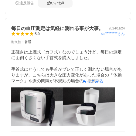
違反報告
いいね
0
毎日の血圧測定は気軽に測れる事が大事。
2024/11/24
sis********
さん
5.0
耐久性
：
普通
正確さは上腕式（カフ式）なのでしょうけど、毎日の測定
に面倒くさくない手首式を購入しました。

手首式はどうしても手首がブレて正しく測れない場合があ
りますが、こちらは大きな圧力変化があった場合の「体動
マーク」や脈の間隔が不規則の場合の「脈間隔変動マー
もっとみる
ク」表示で安心。測定時間は50秒以内。

プラスチックのケース付きで清潔で場所も取らず保管が出
来、気軽に測れる。電池は単4電池2本を使用しますが、エ
ネループ等のニッケル水素充電池対応も嬉しい。購入して
正解でした。