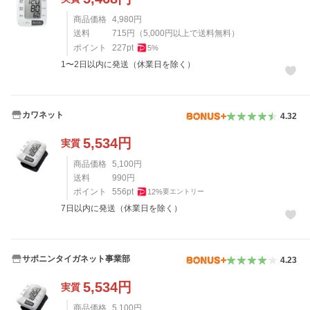
商品価格
4,980
円
送料
715
円
（
5,000
円以上で送料無料）
ポイント
227
pt
5
%
1〜2日以内に発送（休業日を除く）
カワネット
4.32
5,534
円
実質
商品価格
5,100
円
送料
990
円
ポイント
556
pt
12
%
要エントリー
7日以内に発送（休業日を除く）
サポニンタイガネット事業部
4.23
5,534
円
実質
商品価格
5,100
円