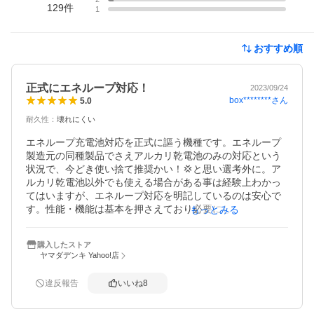
129
件
1
おすすめ順
正式にエネループ対応！
2023/09/24
box********
さん
5.0
耐久性
：
壊れにくい
エネループ充電池対応を正式に謳う機種です。エネループ
製造元の同種製品でさえアルカリ乾電池のみの対応という
状況で、今どき使い捨て推奨かい！💢と思い選考外に。ア
ルカリ乾電池以外でも使える場合がある事は経験上わかっ
てはいますが、エネループ対応を明記しているのは安心で
す。性能・機能は基本を押さえており必要にして充分で
もっとみる
す。毎日使う物ですから耐久性は今後明らかになるでしょ
う。

購入したストア
ヤマダデンキ Yahoo!店
経年レポです。１年近く使い続けていますが何の問題も無
く、耐久性は良いと判断できるでしょう。同じく使い続け
違反報告
いいね
8
て劣化してきているであろうエネループでも問題なく使え
ているのは、流石に正式対応ならではでしょうね。