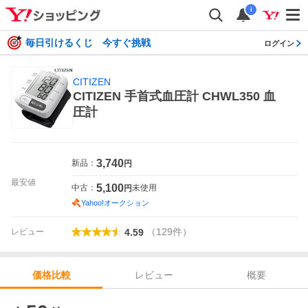
i
毎日引けるくじ 今すぐ挑戦
ログイン
CITIZEN
CITIZEN 手首式血圧計 CHWL350 血
圧計
3,740
新品：
円
最安値
5,100
中古：
未使用
円
Yahoo!オークション
（
129
件
）
レビュー
4.59
レビュー
概要
価格比較
価格比較