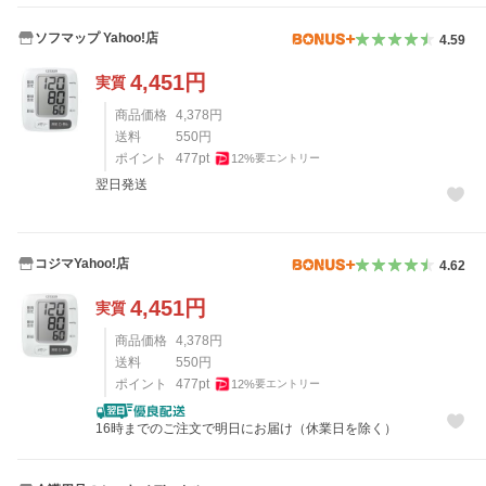
ソフマップ Yahoo!店
4.59
4,451
円
実質
商品価格
4,378
円
送料
550
円
ポイント
477
pt
12
%
要エントリー
翌日発送
コジマYahoo!店
4.62
4,451
円
実質
商品価格
4,378
円
送料
550
円
ポイント
477
pt
12
%
要エントリー
16時までのご注文で明日にお届け（休業日を除く）