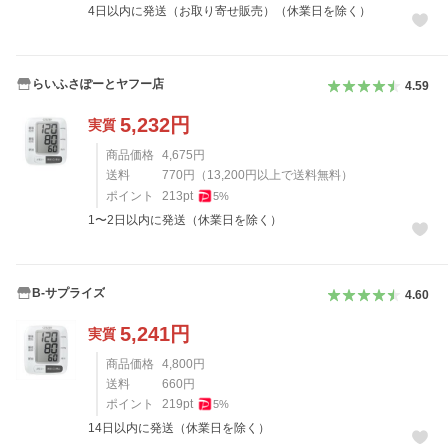
4日以内に発送（お取り寄せ販売）（休業日を除く）
らいふさぽーとヤフー店
4.59
5,232
円
実質
商品価格
4,675
円
送料
770
円
（
13,200
円以上で送料無料）
ポイント
213
pt
5
%
1〜2日以内に発送（休業日を除く）
B-サプライズ
4.60
5,241
円
実質
商品価格
4,800
円
送料
660
円
ポイント
219
pt
5
%
14日以内に発送（休業日を除く）