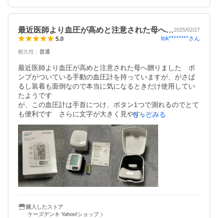
最近医師より血圧が高めと注意された母へ…
2025/02/27
tok********
さん
5.0
耐久性
：
普通
最近医師より血圧が高めと注意された母へ贈りました　ポ
ンプがついている手動の血圧計を持っていますが、がさば
るし装着も面倒なので本当に気になるときだけ使用してい
たようです

が、この血圧計は手首につけ、ボタン1つで測れるのでとて
も便利です　さらに文字が大きく見やすいです　どなたか
もっとみる
のコメントで少々数値が低めにでるとありましたが、それ
をわかった上で普段の血圧のチェックに使用するのはアリ
だと思いました　母もとても喜んでいます
購入したストア
ケーズデンキ Yahoo!ショップ