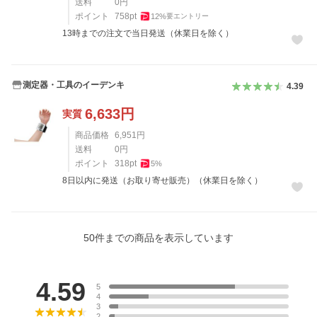
送料
0
円
ポイント
758
pt
12
%
要エントリー
13時までの注文で当日発送（休業日を除く）
測定器・工具のイーデンキ
4.39
6,633
円
実質
商品価格
6,951
円
送料
0
円
ポイント
318
pt
5
%
8日以内に発送（お取り寄せ販売）（休業日を除く）
50
件までの商品を表示しています
レビュー
4.59
5
4
3
2