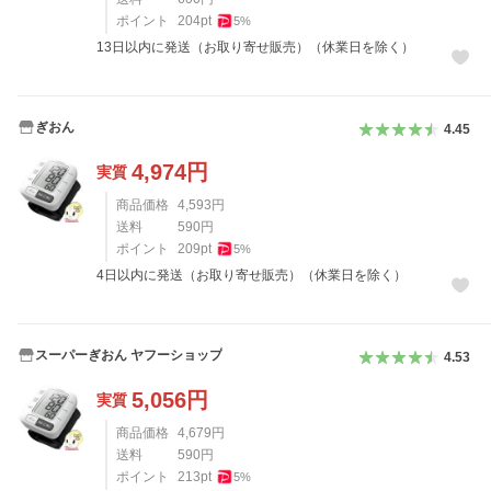
ポイント
204
pt
5
%
13日以内に発送（お取り寄せ販売）（休業日を除く）
ぎおん
4.45
4,974
円
実質
商品価格
4,593
円
送料
590
円
ポイント
209
pt
5
%
4日以内に発送（お取り寄せ販売）（休業日を除く）
スーパーぎおん ヤフーショップ
4.53
5,056
円
実質
商品価格
4,679
円
送料
590
円
ポイント
213
pt
5
%