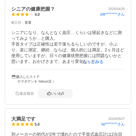
シニアの健康把握？
2025/04/25
pik********
さん
4.0
耐久性
：
普通
シニアになり、なんとなく血圧…くらいは寝起きなどに測
ってみようか…と購入。

手首タイプは正確性は若干落ちるらしいのですが、小ぶ
り、楽に測定、継続…ならば、個人的には満足。2ヶ月ほど
使用していますが、日々の健康状態把握には問題ないかと
思います。おかげさまで、あまり変化ない数値に安心で
もっとみる
き、これだけで『健康』を信じるのは安易ですが、何事も
無理ない継続から…と思います。
購入したストア
ヤマダデンキ Yahoo!店
違反報告
いいね
5
大満足です
2024/09/27
lal********
さん
5.0
別メーカーの初代が2年で壊れたので手首式血圧計は2台目