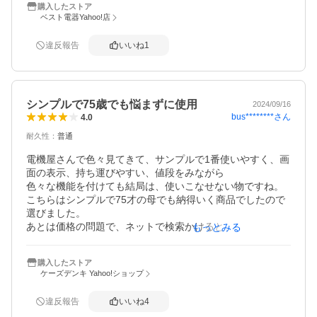
購入したストア
ベスト電器Yahoo!店
違反報告
いいね
1
シンプルで75歳でも悩まずに使用
2024/09/16
bus********
さん
4.0
耐久性
：
普通
電機屋さんで色々見てきて、サンプルで1番使いやすく、画
面の表示、持ち運びやすい、値段をみながら

色々な機能を付けても結局は、使いこなせない物ですね。

こちらはシンプルで75才の母でも納得いく商品でしたので
選びました。

あとは価格の問題で、ネットで検索かけると、2000円も差
もっとみる
がありましたので、こちらで購入しました。送料無料。

ただ直ぐには届きません。

購入したストア
3〜5日間ぐらいかかるようです。

ケーズデンキ Yahoo!ショップ
なので星を下げました。

違反報告
いいね
4
早く届くと助かります！