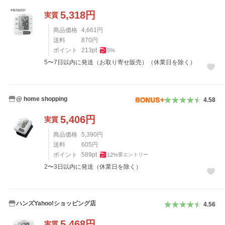
5,318
円
実質
商品価格
4,661
円
送料
870
円
ポイント
213
pt
5
%
5〜7日以内に発送（お取り寄せ販売）（休業日を除く）
@ home shopping
4.58
5,406
円
実質
商品価格
5,390
円
送料
605
円
ポイント
589
pt
12
%
要エントリー
2〜3日以内に発送（休業日を除く）
ハンズYahoo!ショッピング店
4.56
5,468
円
実質