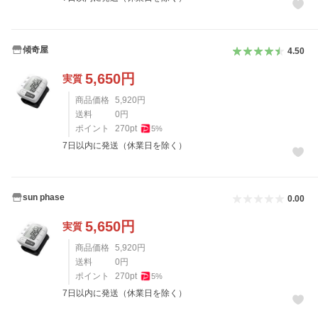
傾奇屋
4.50
5,650
円
実質
商品価格
5,920
円
送料
0
円
ポイント
270
pt
5
%
7日以内に発送（休業日を除く）
sun phase
0.00
5,650
円
実質
商品価格
5,920
円
送料
0
円
ポイント
270
pt
5
%
7日以内に発送（休業日を除く）