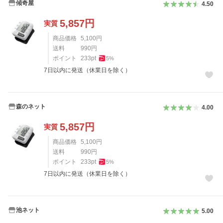
傾奇屋
4.50
5,857
円
実質
商品価格
5,100
円
送料
990
円
ポイント
233
pt
5
%
7日以内に発送（休業日を除く）
森のネット
4.00
5,857
円
実質
商品価格
5,100
円
送料
990
円
ポイント
233
pt
5
%
7日以内に発送（休業日を除く）
池ネット
5.00