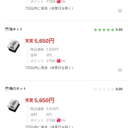
ポイント
270
pt
5
%
7日以内に発送（休業日を除く）
池ネット
5.00
5,650
円
実質
商品価格
5,920
円
送料
0
円
ポイント
270
pt
5
%
7日以内に発送（休業日を除く）
海のネット
0.00
5,650
円
実質
商品価格
5,920
円
送料
0
円
ポイント
270
pt
5
%
7日以内に発送（休業日を除く）