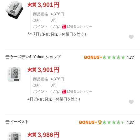
3,901
円
実質
商品価格
4,378
円
送料
0
円
ポイント
477
pt
12
%
要エントリー
5〜7日以内に発送（休業日を除く）
ケーズデンキ Yahoo!ショップ
4.77
3,901
円
実質
商品価格
4,378
円
送料
0
円
ポイント
477
pt
12
%
要エントリー
4日以内に発送（休業日を除く）
イーベスト
4.37
3,986
円
実質