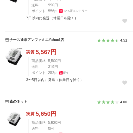
送料
990
円
ポイント
556
pt
12
%
要エントリー
7日以内に発送（休業日を除く）
ナース通販アンファミエYahoo!店
4.52
5,567
円
実質
商品価格
5,500
円
送料
319
円
ポイント
252
pt
5
%
3〜5日以内に発送（休業日を除く）
森のネット
4.00
5,650
円
実質
商品価格
5,920
円
送料
0
円