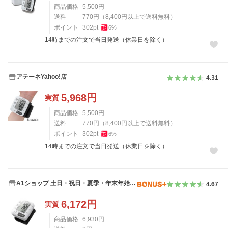
商品価格
5,500
円
送料
770
円
（
8,400
円以上で送料無料）
ポイント
302
pt
6
%
14時までの注文で当日発送（休業日を除く）
アテーネYahoo!店
4.31
5,968
円
実質
商品価格
5,500
円
送料
770
円
（
8,400
円以上で送料無料）
ポイント
302
pt
6
%
14時までの注文で当日発送（休業日を除く）
A1ショップ 土日・祝日・夏季・年末年始休
4.67
業
6,172
円
実質
商品価格
6,930
円