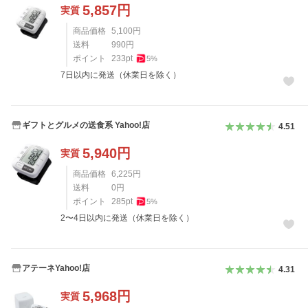
5,857
円
実質
商品価格
5,100
円
送料
990
円
ポイント
233
pt
5
%
7日以内に発送（休業日を除く）
ギフトとグルメの送食系 Yahoo!店
4.51
5,940
円
実質
商品価格
6,225
円
送料
0
円
ポイント
285
pt
5
%
2〜4日以内に発送（休業日を除く）
アテーネYahoo!店
4.31
5,968
円
実質