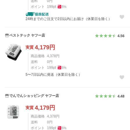
送料
0
円
ポイント
199
pt
5
%
24時までのご注文で2日以内にお届け（休業日を除く）
ベストテック ヤフー店
4.56
4,179
円
実質
商品価格
4,378
円
送料
0
円
ポイント
199
pt
5
%
5〜7日以内に発送（休業日を除く）
でんでんショッピング ヤフー店
4.48
4,179
円
実質
商品価格
4,378
円
送料
0
円
ポイント
199
pt
5
%