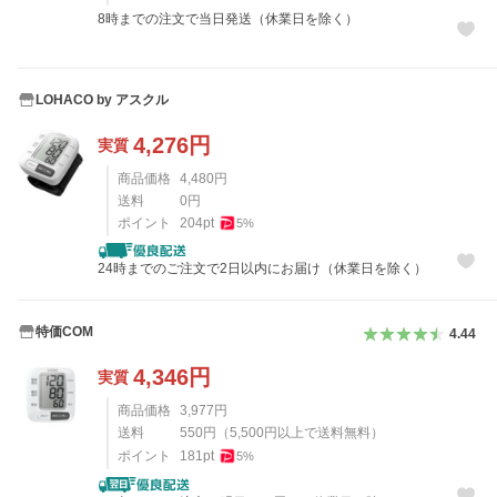
8時までの注文で当日発送（休業日を除く）
LOHACO by アスクル
4,276
円
実質
商品価格
4,480
円
送料
0
円
ポイント
204
pt
5
%
24時までのご注文で2日以内にお届け（休業日を除く）
特価COM
4.44
4,346
円
実質
商品価格
3,977
円
送料
550
円
（
5,500
円以上で送料無料）
ポイント
181
pt
5
%