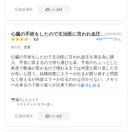
違反報告
いいね
0
心臓の手術をしたので主治医に言われ血圧…
2024/02/22
min********
さん
4.0
耐久性
：
普通
心臓の手術をしたので主治医に言われ血圧を測る為に購
入。手首に収まるので持ち運びも楽。手首のちょっとした
角度で数値が変わるので慣れるまでは何度か図り直した方
が良いと思う。結構頻繁にエラーが出るが図り直すと問題
なく使えるが何故エラーが出るのかは分からない。メモリ
ー出来るので振り返りが出来て助かります。購入から3ヶ月
もっとみる
経ちましたが電池は交換していません。結果、買って後悔
してません。
購入したストア
ベストテック ヤフー店
違反報告
いいね
5