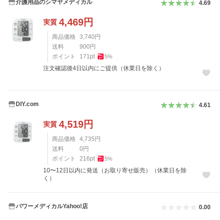
介護用品のシマヤメディカル
4.69
4,469
円
実質
商品価格
3,740
円
送料
900
円
ポイント
171
pt
5
%
注文確認後4日以内にご提供（休業日を除く）
DIY.com
4.61
4,519
円
実質
商品価格
4,735
円
送料
0
円
ポイント
216
pt
5
%
10〜12日以内に発送（お取り寄せ販売）（休業日を除
く）
パワーメディカルYahoo!店
0.00