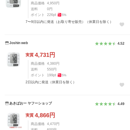
商品価格
4,950
円
送料
0
円
ポイント
226
pt
5
%
7〜9日以内に発送（お取り寄せ販売）（休業日を除く）
Joshin web
4.52
4,731
円
実質
商品価格
4,380
円
送料
550
円
ポイント
199
pt
5
%
2日以内に発送（休業日を除く）
あきばおー ヤフーショップ
4.49
4,866
円
実質
商品価格
4,470
円
送料
600
円