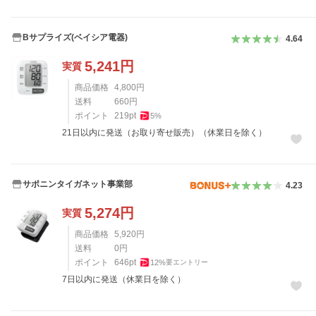
Bサプライズ(ベイシア電器)
4.64
5,241
円
実質
商品価格
4,800
円
送料
660
円
ポイント
219
pt
5
%
21日以内に発送（お取り寄せ販売）（休業日を除く）
サポニンタイガネット事業部
4.23
5,274
円
実質
商品価格
5,920
円
送料
0
円
ポイント
646
pt
12
%
要エントリー
7日以内に発送（休業日を除く）