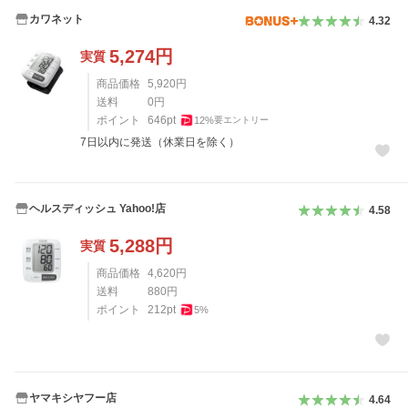
カワネット
4.32
5,274
円
実質
商品価格
5,920
円
送料
0
円
ポイント
646
pt
12
%
要エントリー
7日以内に発送（休業日を除く）
ヘルスディッシュ Yahoo!店
4.58
5,288
円
実質
商品価格
4,620
円
送料
880
円
ポイント
212
pt
5
%
ヤマキシヤフー店
4.64