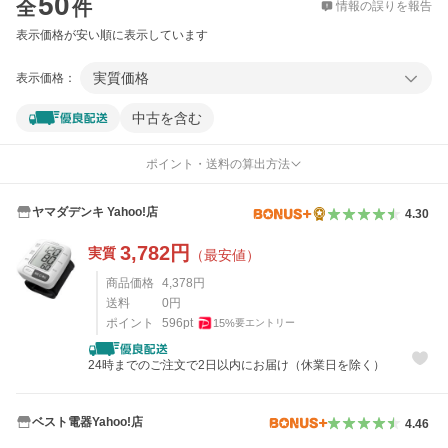
50
全
件
情報の誤りを報告
表示価格が安い順に表示しています
実質価格
表示価格：
中古を含む
ポイント・送料の算出方法
ヤマダデンキ Yahoo!店
4.30
3,782
円
実質
（最安値）
商品価格
4,378
円
送料
0
円
ポイント
596
pt
15
%
要エントリー
24時までのご注文で2日以内にお届け（休業日を除く）
ベスト電器Yahoo!店
4.46