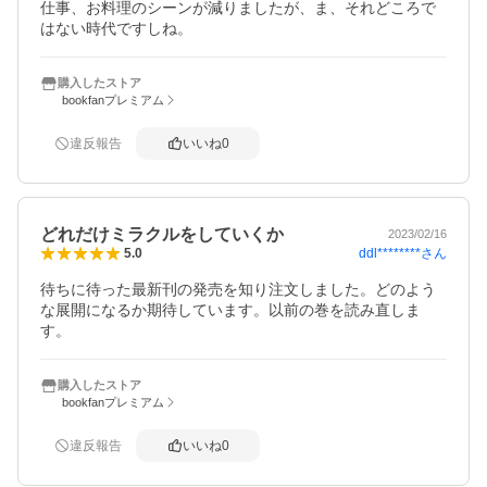
仕事、お料理のシーンが減りましたが、ま、それどころで
はない時代ですしね。
購入したストア
bookfanプレミアム
違反報告
いいね
0
どれだけミラクルをしていくか
2023/02/16
ddl********
さん
5.0
待ちに待った最新刊の発売を知り注文しました。どのよう
な展開になるか期待しています。以前の巻を読み直しま
す。
購入したストア
bookfanプレミアム
違反報告
いいね
0