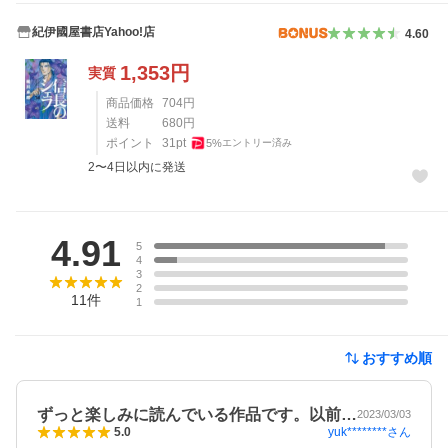
紀伊國屋書店Yahoo!店
4.60
1,353
円
実質
商品価格
704
円
送料
680
円
ポイント
31
pt
5
%
エントリー済み
2〜4日以内に発送
レビュー
4.91
5
4
3
2
11
件
1
おすすめ順
ずっと楽しみに読んでいる作品です。以前…
2023/03/03
yuk********
さん
5.0