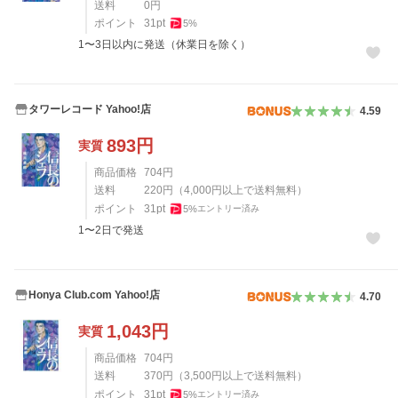
送料
0
円
ポイント
31
pt
5
%
1〜3日以内に発送（休業日を除く）
タワーレコード Yahoo!店
4.59
893
円
実質
商品価格
704
円
送料
220
円
（
4,000
円以上で送料無料）
ポイント
31
pt
5
%
エントリー済み
1〜2日で発送
Honya Club.com Yahoo!店
4.70
1,043
円
実質
商品価格
704
円
送料
370
円
（
3,500
円以上で送料無料）
ポイント
31
pt
5
%
エントリー済み