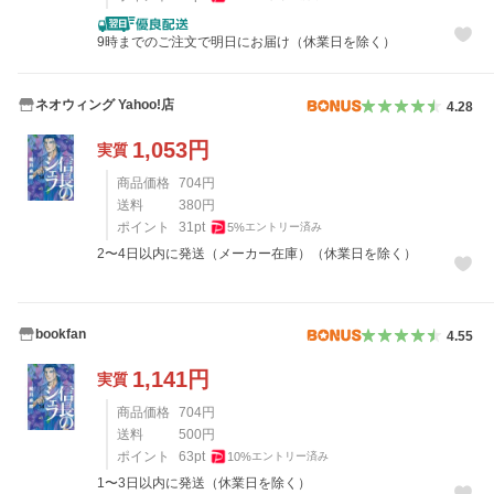
9時までのご注文で明日にお届け（休業日を除く）
ネオウィング Yahoo!店
4.28
1,053
円
実質
商品価格
704
円
送料
380
円
ポイント
31
pt
5
%
エントリー済み
2〜4日以内に発送（メーカー在庫）（休業日を除く）
bookfan
4.55
1,141
円
実質
商品価格
704
円
送料
500
円
ポイント
63
pt
10
%
エントリー済み
1〜3日以内に発送（休業日を除く）