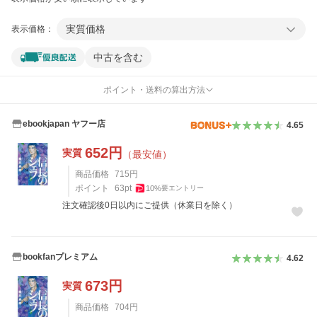
実質価格
表示価格：
中古を含む
ポイント・送料の算出方法
ebookjapan ヤフー店
4.65
652
円
実質
（最安値）
商品価格
715
円
ポイント
63
pt
10
%
要エントリー
注文確認後0日以内にご提供（休業日を除く）
bookfanプレミアム
4.62
673
円
実質
商品価格
704
円