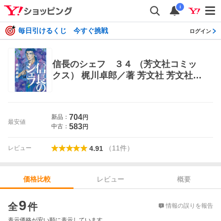
i
毎日引けるくじ 今すぐ挑戦
ログイン
信長のシェフ ３４ （芳文社コミッ
クス） 梶川卓郎／著 芳文社 芳文社コ
ミックス
704
新品：
円
最安値
583
中古：
円
（
11
件
）
レビュー
4.91
レビュー
概要
価格比較
価格比較
9
全
件
情報の誤りを報告
表示価格が安い順に表示しています