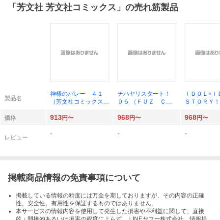
「
芳文社 芳文社コミックス
」の売れ筋製品
神様のバレー ４１
チハヤリスタート！
ＩＤＯＬ×
製品名
（芳文社コミックス）
０５ （ＦＵＺ ＣＯ
ＳＴＯＲＹ！
西崎泰正
ＭＩＣＳ） たけうち
（ＦＵＺ Ｃ
913
968
968
ホロウ／著
Ｓ） 得能正
価格
円〜
円〜
円〜
-
-
-
レビュー
掲載商品情報の免責事項について
掲載している情報の精度には万全を期しておりますが、その内容の正確
性、安全性、有用性を保証するものではありません。
本サービスの情報内容を使用して発生した損害や不利益に関して、直接
的・間接的あるいは損害の程度によらず、 LINEヤフー株式会社、情報提