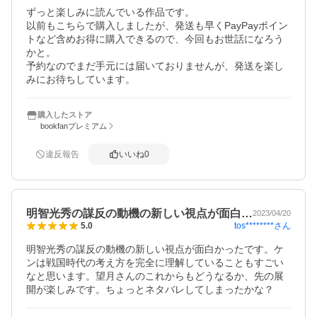
ずっと楽しみに読んでいる作品です。

以前もこちらで購入しましたが、発送も早くPayPayポイン
トなど含めお得に購入できるので、今回もお世話になろう
かと。

予約なのでまだ手元には届いておりませんが、発送を楽し
みにお待ちしています。
購入したストア
bookfanプレミアム
違反報告
いいね
0
明智光秀の謀反の動機の新しい視点が面白…
2023/04/20
tos********
さん
5.0
明智光秀の謀反の動機の新しい視点が面白かったです。ケ
ンは戦国時代の考え方を完全に理解していることもすごい
なと思います。望月さんのこれからもどうなるか、先の展
開が楽しみです。ちょっとネタバレしてしまったかな？