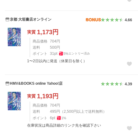
京都 大垣書店オンライン
4.66
1,173
円
実質
商品価格
704
円
送料
500
円
ポイント
31
pt
5
%
エントリー済み
1〜2日以内に発送（休業日を除く）
HMV&BOOKS online Yahoo!店
4.39
1,193
円
実質
商品価格
704
円
送料
495
円
（
2,500
円以上で送料無料）
ポイント
6
pt
1
%
在庫状況は商品詳細のリンク先を確認下さい