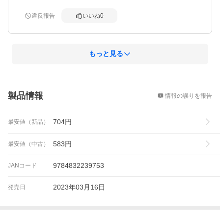
違反報告
いいね
0
もっと見る
概要
製品情報
情報の誤りを報告
704
円
最安値（新品）
583
円
最安値（中古）
9784832239753
JANコード
2023年03月16日
発売日