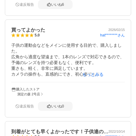
違反報告
いいね
6
買ってよかった
2026/02/15
hat********
さん
5.0
子供の運動会などをメインに使用する目的で、購入しまし
た。

広角から適度な望遠まで、1本のレンズで対応できるので、
予備のレンズを持つ必要もなく、便利です。

重さも、軽く、非常に満足しています。

カメラの操作も、直感的にでき、初心者でも楽しく撮影で
もっとみる
きます。
購入したストア
測定の森 2号店
違反報告
いいね
0
到着がとても早くよかったです！子供達の…
2022/10/14