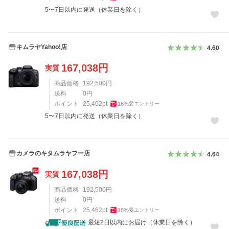
5〜7日以内に発送（休業日を除く）
キムラヤYahoo!店
4.60
167,038
円
実質
商品価格
192,500
円
送料
0
円
ポイント
25,462
pt
18
%
要エントリー
5〜7日以内に発送（休業日を除く）
カメラのキタムラヤフー店
4.64
167,038
円
実質
商品価格
192,500
円
送料
0
円
ポイント
25,462
pt
18
%
要エントリー
最短2日以内にお届け（休業日を除く）