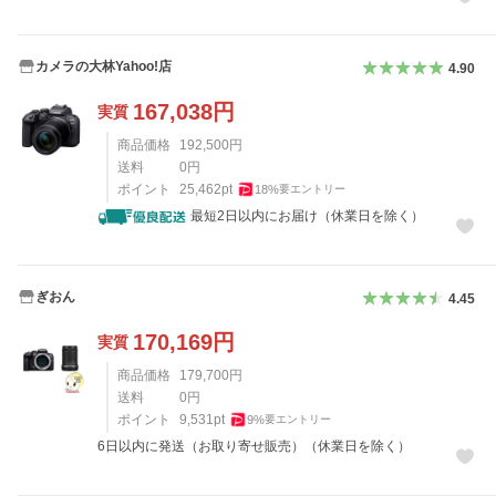
カメラの大林Yahoo!店
4.90
167,038
円
実質
商品価格
192,500
円
送料
0
円
ポイント
25,462
pt
18
%
要エントリー
最短2日以内にお届け（休業日を除く）
ぎおん
4.45
170,169
円
実質
商品価格
179,700
円
送料
0
円
ポイント
9,531
pt
9
%
要エントリー
6日以内に発送（お取り寄せ販売）（休業日を除く）