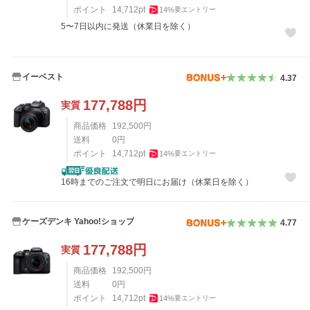
ポイント
14,712
pt
14
%
要エントリー
5〜7日以内に発送（休業日を除く）
イーベスト
4.37
177,788
円
実質
商品価格
192,500
円
送料
0
円
ポイント
14,712
pt
14
%
要エントリー
16時までのご注文で明日にお届け（休業日を除く）
ケーズデンキ Yahoo!ショップ
4.77
177,788
円
実質
商品価格
192,500
円
送料
0
円
ポイント
14,712
pt
14
%
要エントリー