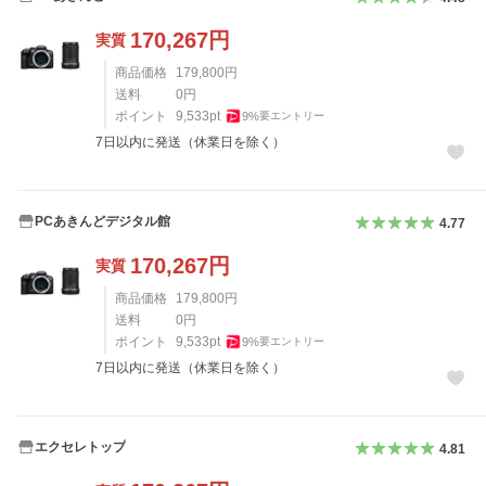
170,267
円
実質
商品価格
179,800
円
送料
0
円
ポイント
9,533
pt
9
%
要エントリー
7日以内に発送（休業日を除く）
PCあきんどデジタル館
4.77
170,267
円
実質
商品価格
179,800
円
送料
0
円
ポイント
9,533
pt
9
%
要エントリー
7日以内に発送（休業日を除く）
エクセレトップ
4.81