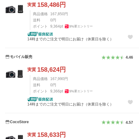
158,486
円
実質
商品価格
167,850
円
送料
0
円
ポイント
9,364
pt
9
%
要エントリー
14時までのご注文で明日にお届け（休業日を除く）
モバイル販売
4.46
158,624
円
実質
商品価格
167,990
円
送料
0
円
ポイント
9,366
pt
9
%
要エントリー
14時までのご注文で明日にお届け（休業日を除く）
CocoStore
4.57
158,633
円
実質