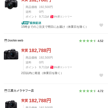
商品価格
192,500
円
送料
0
円
ポイント
9,712
pt
9
%
要エントリー
15時までのご注文で明日にお届け（休業日を除く）
Joshin web
4.52
182,788
円
実質
商品価格
192,500
円
送料
0
円
ポイント
9,712
pt
9
%
要エントリー
2日以内に発送（休業日を除く）
三星カメラヤフー店
4.72
182,788
円
実質
商品価格
192,500
円