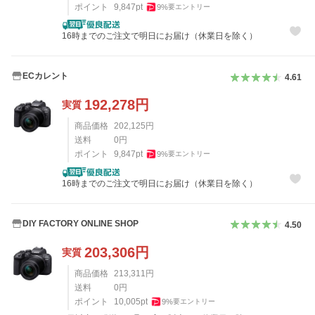
ポイント
9,847
pt
9
%
要エントリー
16時までのご注文で明日にお届け（休業日を除く）
ECカレント
4.61
192,278
円
実質
商品価格
202,125
円
送料
0
円
ポイント
9,847
pt
9
%
要エントリー
16時までのご注文で明日にお届け（休業日を除く）
DIY FACTORY ONLINE SHOP
4.50
203,306
円
実質
商品価格
213,311
円
送料
0
円
ポイント
10,005
pt
9
%
要エントリー