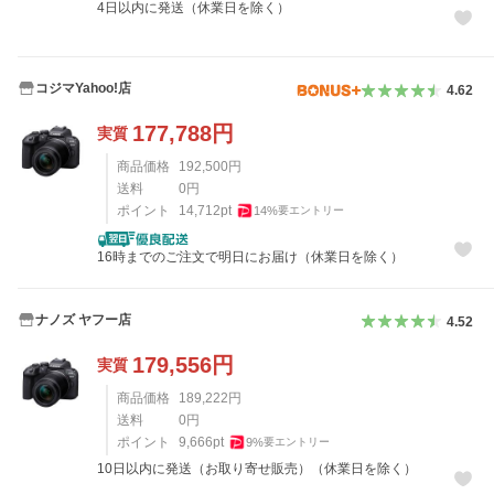
4日以内に発送（休業日を除く）
コジマYahoo!店
4.62
177,788
円
実質
商品価格
192,500
円
送料
0
円
ポイント
14,712
pt
14
%
要エントリー
16時までのご注文で明日にお届け（休業日を除く）
ナノズ ヤフー店
4.52
179,556
円
実質
商品価格
189,222
円
送料
0
円
ポイント
9,666
pt
9
%
要エントリー
10日以内に発送（お取り寄せ販売）（休業日を除く）