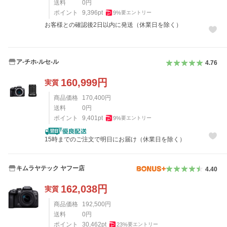
送料
0
円
ポイント
9,396
pt
9
%
要エントリー
お客様との確認後2日以内に発送（休業日を除く）
ア-チホ-ルセ-ル
4.76
160,999
円
実質
商品価格
170,400
円
送料
0
円
ポイント
9,401
pt
9
%
要エントリー
15時までのご注文で明日にお届け（休業日を除く）
キムラヤテック ヤフー店
4.40
162,038
円
実質
商品価格
192,500
円
送料
0
円
ポイント
30,462
pt
23
%
要エントリー