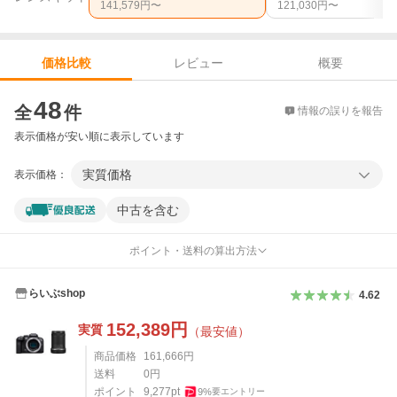
141,579
円〜
121,030
円〜
レビュー
概要
価格比較
価格比較
48
全
件
情報の誤りを報告
表示価格が安い順に表示しています
実質価格
表示価格：
中古を含む
ポイント・送料の算出方法
らいぶshop
4.62
152,389
円
実質
（最安値）
商品価格
161,666
円
送料
0
円
ポイント
9,277
pt
9
%
要エントリー