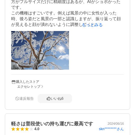
バッテリーを1～2個用意しておくと安心です。

方がフルサイズだけに精細度はあるが、AIがショボかった
です。

総合的には、初心者から中級者まで安心して使える、とて
この機種はすごいです。例えば風景の中に女性が入った
も満足度の高いカメラだと思います。
時、後ろ姿だと風景の一部と認識しますが、振り返って顔
が見えると顔が潰れないように調整してくれてポートレー
もっとみる
トになります。

逆高時はややオーバー気味ですが、写真が趣味ではない人
ならそれくらいの方が見やすいと思います。AWBもαよりず
っと安定してます。

やっとスマホを超えるカメラが出てきたなと感じました。

また、バッテリーが小さいので心配していたのですが、−1
0℃以下で1日撮影していましたが1度も落ちることなく使え
ました。上位機種でもエラーがよく出る環境なのでこれは
嬉しい誤算でした。
購入したストア
エクセレトップ
違反報告
いいね
6
軽さは普段使いの持ち運びに最高です
2024/06/16
skn********
さん
4.0