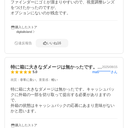
ファインダーにゴミが溜まりやすいので、視度調整レンズ
をつけたかったのですが、

オプションにないのが残念です。
購入したストア
digitalisland
違反報告
いいね
16
特に箱に大きなダメージは無かったです。…
2025/08/15
ma6********
さん
5.0
画質
：
非常に良い
重量感
：
軽い
特に箱に大きなダメージは無かったです。キャッシュバッ
クに外箱の一部を切り取って提出する必要がありますの
で、

外箱の状態はキャッシュバックの応募にあまり意味がない
かと思います。
購入したストア