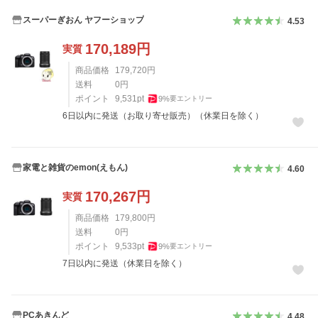
スーパーぎおん ヤフーショップ
4.53
170,189
円
実質
商品価格
179,720
円
送料
0
円
ポイント
9,531
pt
9
%
要エントリー
6日以内に発送（お取り寄せ販売）（休業日を除く）
家電と雑貨のemon(えもん)
4.60
170,267
円
実質
商品価格
179,800
円
送料
0
円
ポイント
9,533
pt
9
%
要エントリー
7日以内に発送（休業日を除く）
PCあきんど
4.48