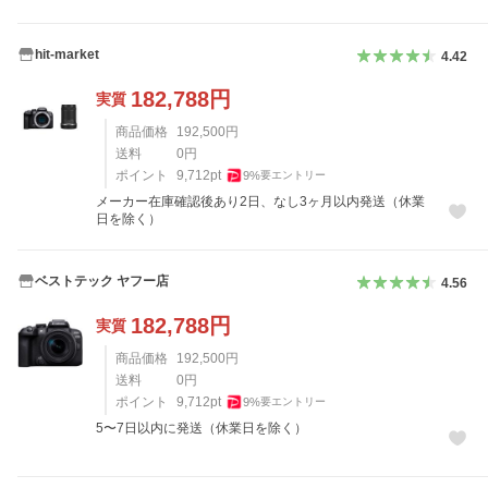
hit-market
4.42
182,788
円
実質
商品価格
192,500
円
送料
0
円
ポイント
9,712
pt
9
%
要エントリー
メーカー在庫確認後あり2日、なし3ヶ月以内発送（休業
日を除く）
ベストテック ヤフー店
4.56
182,788
円
実質
商品価格
192,500
円
送料
0
円
ポイント
9,712
pt
9
%
要エントリー
5〜7日以内に発送（休業日を除く）