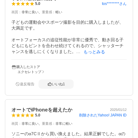
tos********
さん
5.0
画質
：
非常に良い
重量感
：
軽い
子どもの運動会やスポーツ撮影を目的に購入しましたが、
大満足です。

オートフォーカスの追従性能が非常に優秀で、動き回る子
どもにもピントを合わせ続けてくれるので、シャッターチ
ャンスを逃しにくくなりました。

もっとみる
ISO感度をオートに設定しておけば、晴れや曇りなど天候の
購入したストア
変化をあまり気にせず、高速連写でどんどん撮影できるの
エクセレトップ
も便利です。

違反報告
いいね
1
本体が軽量なので、一日中首から下げていても疲れにく
く、運動会や旅行にもぴったりです。

購入するなら、望遠レンズやレンズ保護フィルターも一緒
オートでiPhoneを超えたか
に揃えることをおすすめします。運動会などでは望遠レン
2025/01/12
削除されたYahoo! JAPAN ID
5.0
ズがあると撮影の幅が大きく広がります。

画質
：
非常に良い
重量感
：
非常に軽い
気になる点を挙げるとすれば、バッテリーの減りはやや早
く感じます。長時間の撮影や連写を多用する場合は、予備
ソニーのα7CⅡから買い換えました。結果正解でした。αの