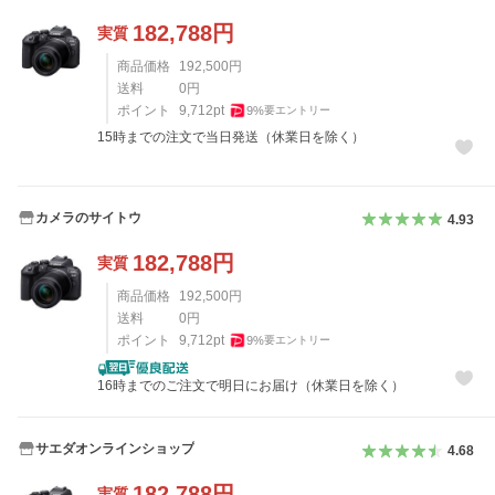
182,788
円
実質
商品価格
192,500
円
送料
0
円
ポイント
9,712
pt
9
%
要エントリー
15時までの注文で当日発送（休業日を除く）
カメラのサイトウ
4.93
182,788
円
実質
商品価格
192,500
円
送料
0
円
ポイント
9,712
pt
9
%
要エントリー
16時までのご注文で明日にお届け（休業日を除く）
サエダオンラインショップ
4.68
182,788
円
実質