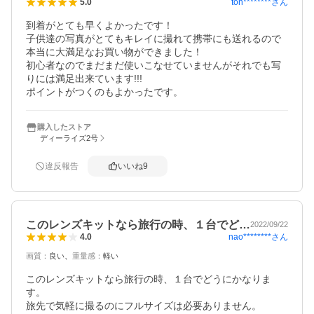
ton********
さん
5.0
到着がとても早くよかったです！

子供達の写真がとてもキレイに撮れて携帯にも送れるので
本当に大満足なお買い物ができました！

初心者なのでまだまだ使いこなせていませんがそれでも写
りには満足出来ています!!!

ポイントがつくのもよかったです。
購入したストア
ディーライズ2号
違反報告
いいね
9
このレンズキットなら旅行の時、１台でど…
2022/09/22
nao********
さん
4.0
画質
：
良い
重量感
：
軽い
このレンズキットなら旅行の時、１台でどうにかなりま
す。

旅先で気軽に撮るのにフルサイズは必要ありません。
