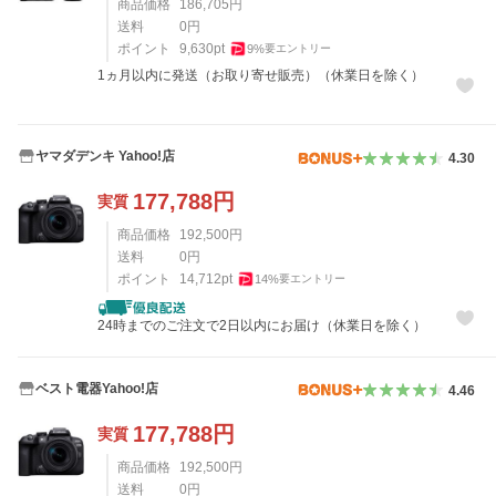
商品価格
186,705
円
送料
0
円
ポイント
9,630
pt
9
%
要エントリー
1ヵ月以内に発送（お取り寄せ販売）（休業日を除く）
ヤマダデンキ Yahoo!店
4.30
177,788
円
実質
商品価格
192,500
円
送料
0
円
ポイント
14,712
pt
14
%
要エントリー
24時までのご注文で2日以内にお届け（休業日を除く）
ベスト電器Yahoo!店
4.46
177,788
円
実質
商品価格
192,500
円
送料
0
円