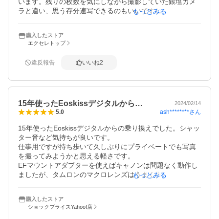
います。残りの枚数を気にしながら撮影していた銀塩カメ
ラと違い、思う存分連写できるのもいいですね。アダプタ
もっとみる
を使用すればEFレンズも使用できるようなので、購入を検
購入したストア
エクセレトップ
違反報告
いいね
2
15年使ったEoskissデジタルから…
2024/02/14
ash********
さん
5.0
15年使ったEoskissデジタルからの乗り換えでした。シャッ
ター音など気持ちが良いです。

仕事用ですが持ち歩いて久しぶりにプライベートでも写真
を撮ってみようかと思える軽さです。

EFマウントアダプターを使えばキャノンは問題なく動作し
ましたが、タムロンのマクロレンズはうまく作動しません
もっとみる
でした。それだけがちょっと残念です。
購入したストア
ショックプライスYahoo!店