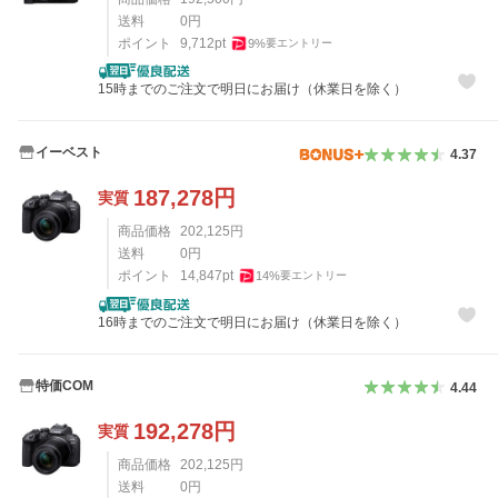
送料
0
円
ポイント
9,712
pt
9
%
要エントリー
15時までのご注文で明日にお届け（休業日を除く）
イーベスト
4.37
187,278
円
実質
商品価格
202,125
円
送料
0
円
ポイント
14,847
pt
14
%
要エントリー
16時までのご注文で明日にお届け（休業日を除く）
特価COM
4.44
192,278
円
実質
商品価格
202,125
円
送料
0
円