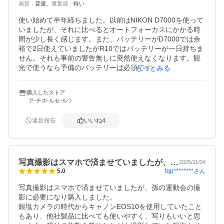
画質
：
普通
重量感
：
軽い
使い始めて半年経ちました。以前はNIKON D7000を使って
いましたが、それに比べるとオートフォーカスにかかる時
間が少し長く感じます。また、バッテリーがD7000では余
裕で2日使えていましたがR10ではバッテリーが一日持ちま
せん。それも事前の警告無しに突然使えなくなります。観
光で使うなら予備のバッテリーは必須です。

もっとみる
ただ、D7000で同じサイズのズームレンズを付けると重か
ったのに比べるとR10はずいぶん楽です。その目的で選ん
購入したストア
だので当然ですが。
ア-チホ-ルセ-ル
違反報告
いいね
4
写真撮影はスマホで済ませていましたが、…
2025/11/04
tqp********
さん
5.0
写真撮影はスマホで済ませていましたが、孫の運動会の撮
影に必要になり購入しました。

銀塩カメラの時代からキャノンEOS10を使用していたこと
もあり、他社製品に比べても使いやすく、写りもいいと思