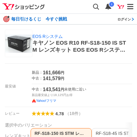
i
毎日引けるくじ 今すぐ挑戦
ログイン
EOS Rシステム
キヤノン EOS R10 RF-S18-150 IS ST
M レンズキット EOS EOS Rシステム
ミラーレス一眼カメラ
161,666
新品：
円
141,579
中古：
円
最安値
143,541
中古：
未使用に近い
円
新品最安値より
18,125
円お得
Yahoo!フリマ
（
18
件
）
レビュー
4.78
選択中のバリエーション
RF-S18-150 IS STM レンズキット
レンズキット