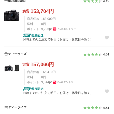
digitalisland
4.45
153,704
円
実質
商品価格
163,000
円
送料
0
円
ポイント
9,296
pt
9
%
要エントリー
14時までのご注文で明日にお届け（休業日を除く）
ディーライズ
4.64
157,066
円
実質
商品価格
166,410
円
送料
0
円
ポイント
9,344
pt
9
%
要エントリー
14時までのご注文で明日にお届け（休業日を除く）
ディーライズ
4.64