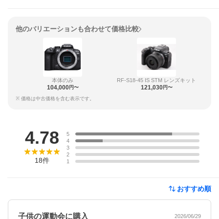
他のバリエーションも合わせて価格比較
本体のみ
RF-S18-45 IS STM レンズキット
104,000
121,030
円〜
円〜
※ 価格は中古価格を含む表示です。
レビュー
4.78
5
4
3
2
18
件
1
おすすめ順
子供の運動会に購入
2026/06/29