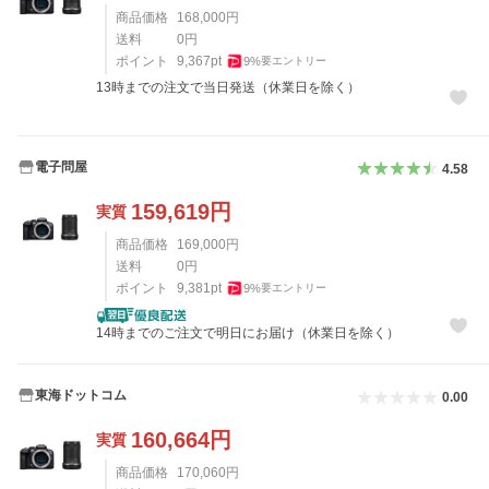
商品価格
168,000
円
送料
0
円
ポイント
9,367
pt
9
%
要エントリー
13時までの注文で当日発送（休業日を除く）
電子問屋
4.58
159,619
円
実質
商品価格
169,000
円
送料
0
円
ポイント
9,381
pt
9
%
要エントリー
14時までのご注文で明日にお届け（休業日を除く）
東海ドットコム
0.00
160,664
円
実質
商品価格
170,060
円