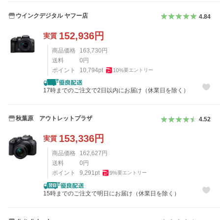
ウインクデジタル ヤフー店
4.84
152,936
円
実質
商品価格
163,730
円
送料
0
円
ポイント
10,794
pt
10
%
要エントリー
17時までのご注文で2日以内にお届け（休業日を除く）
秋葉原 アウトレットプラザ
4.52
153,336
円
実質
商品価格
162,627
円
送料
0
円
ポイント
9,291
pt
9
%
要エントリー
15時までのご注文で明日にお届け（休業日を除く）