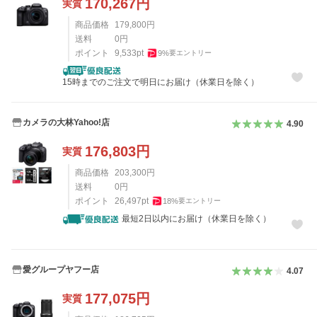
170,267
円
実質
商品価格
179,800
円
送料
0
円
ポイント
9,533
pt
9
%
要エントリー
15時までのご注文で明日にお届け（休業日を除く）
カメラの大林Yahoo!店
4.90
176,803
円
実質
商品価格
203,300
円
送料
0
円
ポイント
26,497
pt
18
%
要エントリー
最短2日以内にお届け（休業日を除く）
愛グループヤフー店
4.07
177,075
円
実質