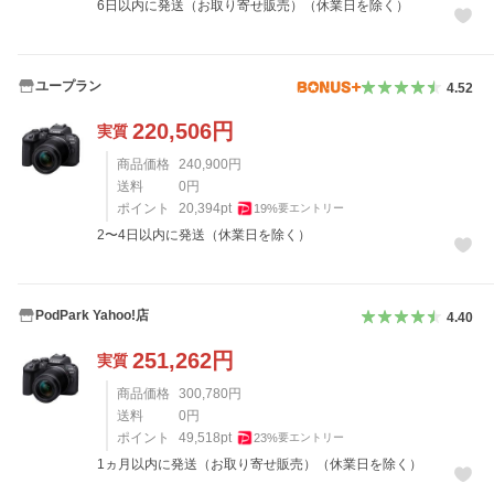
6日以内に発送（お取り寄せ販売）（休業日を除く）
ユープラン
4.52
220,506
円
実質
商品価格
240,900
円
送料
0
円
ポイント
20,394
pt
19
%
要エントリー
2〜4日以内に発送（休業日を除く）
PodPark Yahoo!店
4.40
251,262
円
実質
商品価格
300,780
円
送料
0
円
ポイント
49,518
pt
23
%
要エントリー
1ヵ月以内に発送（お取り寄せ販売）（休業日を除く）