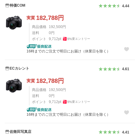
特価COM
4.44
182,788
円
実質
商品価格
192,500
円
送料
0
円
ポイント
9,712
pt
9
%
要エントリー
16時までのご注文で明日にお届け（休業日を除く）
ECカレント
4.61
182,788
円
実質
商品価格
192,500
円
送料
0
円
ポイント
9,712
pt
9
%
要エントリー
16時までのご注文で明日にお届け（休業日を除く）
佐衛田写真店
4.41