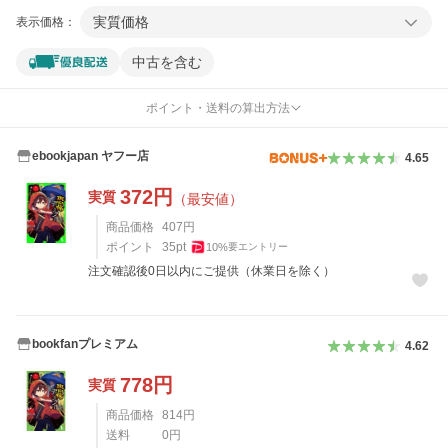
実質価格
表示価格：
中古を含む
ポイント・送料の算出方法
ebookjapan ヤフー店
4.65
372
円
実質
（最安値）
商品価格
407
円
ポイント
35
pt
10
%
要エントリー
注文確認後0日以内にご提供（休業日を除く）
bookfanプレミアム
4.62
778
円
実質
商品価格
814
円
送料
0
円