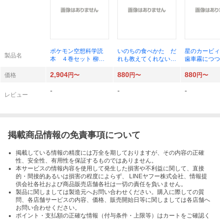
ポケモン空想科学読
いのちの食べかた だ
星のカービィ
製品名
本 ４巻セット 柳田
れも教えてくれない、
歯車霧につつ
理科雄／ほか著
世界のヒミツ （角川
事件！？ （
2,904
880
880
つばさ文庫 Ｂも３－
さ文庫 Ｃた
価格
円〜
円〜
円〜
１） 森達也／作 ヨ
０） 高瀬
-
-
-
シタケシンスケ／絵
苅野タウ／絵
レビュー
絵
掲載商品情報の免責事項について
掲載している情報の精度には万全を期しておりますが、その内容の正確
性、安全性、有用性を保証するものではありません。
本サービスの情報内容を使用して発生した損害や不利益に関して、直接
的・間接的あるいは損害の程度によらず、 LINEヤフー株式会社、情報提
供会社各社および商品販売店舗各社は一切の責任を負いません。
製品に関しましては製造元へお問い合わせください。購入に際しての質
問、各店舗サービスの内容、価格、販売開始日等に関しましては各店舗へ
お問い合わせください。
ポイント・支払額の正確な情報（付与条件・上限等）はカートをご確認く