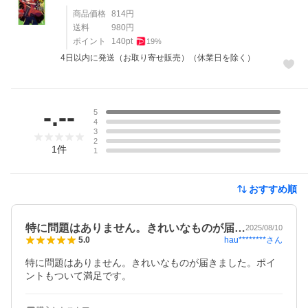
商品価格
814
円
送料
980
円
ポイント
140
pt
19
%
4日以内に発送（お取り寄せ販売）（休業日を除く）
レビュー
-.--
5
4
3
2
1
件
1
おすすめ順
特に問題はありません。きれいなものが届…
2025/08/10
hau********
さん
5.0
特に問題はありません。きれいなものが届きました。ポイ
ントもついて満足です。