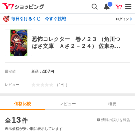
i
毎日引けるくじ 今すぐ挑戦
ログイン
恐怖コレクター 巻ノ２３ （角川つ
ばさ文庫 Ａさ２－２４） 佐東みど
り／作 鶴田法男／作 よん／絵 児
童文庫その他
407
最安値
新品：
円
（
1
件
）
レビュー
レビュー
概要
価格比較
価格比較
13
全
件
情報の誤りを報告
表示価格が安い順に表示しています