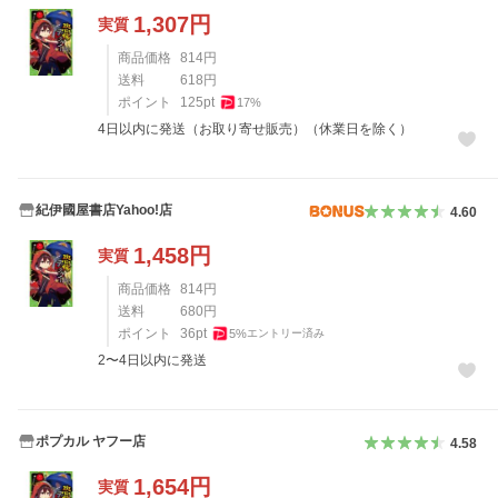
1,307
円
実質
商品価格
814
円
送料
618
円
ポイント
125
pt
17
%
4日以内に発送（お取り寄せ販売）（休業日を除く）
紀伊國屋書店Yahoo!店
4.60
1,458
円
実質
商品価格
814
円
送料
680
円
ポイント
36
pt
5
%
エントリー済み
2〜4日以内に発送
ポプカル ヤフー店
4.58
1,654
円
実質