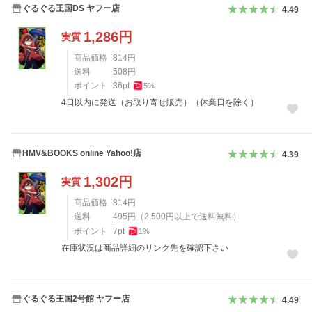
ぐるぐる王国DS ヤフー店
4.49
1,286
円
実質
商品価格
814
円
送料
508
円
ポイント
36
pt
5
%
4日以内に発送（お取り寄せ販売）（休業日を除く）
HMV&BOOKS online Yahoo!店
4.39
1,302
円
実質
商品価格
814
円
送料
495
円
（
2,500
円以上で送料無料）
ポイント
7
pt
1
%
在庫状況は商品詳細のリンク先を確認下さい
ぐるぐる王国2号館 ヤフー店
4.49