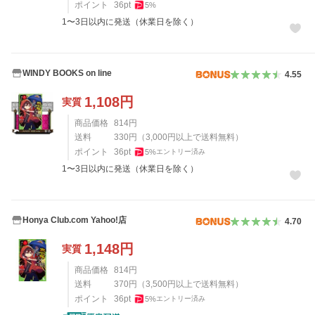
ポイント
36
pt
5
%
1〜3日以内に発送（休業日を除く）
WINDY BOOKS on line
4.55
1,108
円
実質
商品価格
814
円
送料
330
円
（
3,000
円以上で送料無料）
ポイント
36
pt
5
%
エントリー済み
1〜3日以内に発送（休業日を除く）
Honya Club.com Yahoo!店
4.70
1,148
円
実質
商品価格
814
円
送料
370
円
（
3,500
円以上で送料無料）
ポイント
36
pt
5
%
エントリー済み