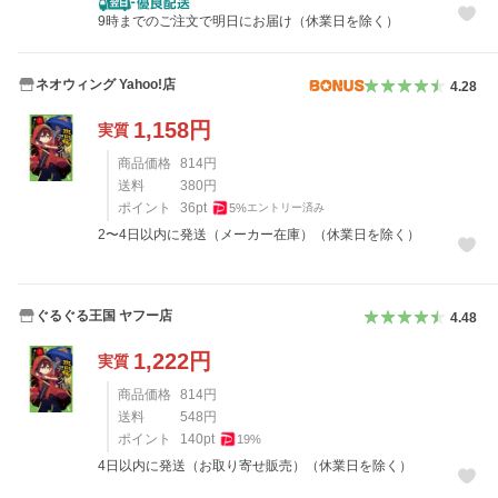
9時までのご注文で明日にお届け（休業日を除く）
ネオウィング Yahoo!店
4.28
1,158
円
実質
商品価格
814
円
送料
380
円
ポイント
36
pt
5
%
エントリー済み
2〜4日以内に発送（メーカー在庫）（休業日を除く）
ぐるぐる王国 ヤフー店
4.48
1,222
円
実質
商品価格
814
円
送料
548
円
ポイント
140
pt
19
%
4日以内に発送（お取り寄せ販売）（休業日を除く）