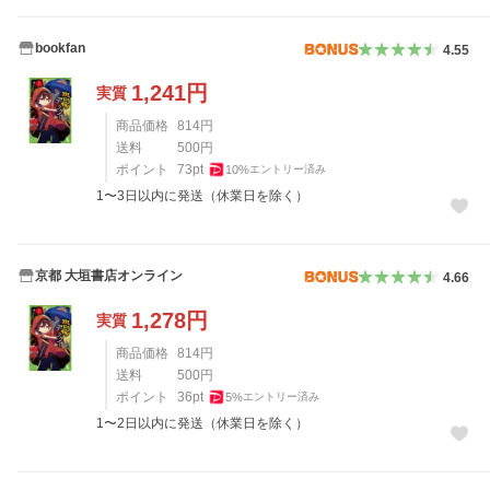
bookfan
4.55
1,241
円
実質
商品価格
814
円
送料
500
円
ポイント
73
pt
10
%
エントリー済み
1〜3日以内に発送（休業日を除く）
京都 大垣書店オンライン
4.66
1,278
円
実質
商品価格
814
円
送料
500
円
ポイント
36
pt
5
%
エントリー済み
1〜2日以内に発送（休業日を除く）