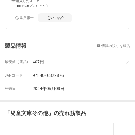
購入したストア
bookfanプレミアム
違反報告
いいね
0
概要
製品情報
情報の誤りを報告
407
円
最安値（新品）
9784046322876
JANコード
2024年05月09日
発売日
「
児童文庫その他
」の売れ筋製品