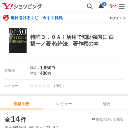
i
毎日引けるくじ 今すぐ挑戦
ログイン
特許３．０ＡＩ活用で知財強国に 白
坂一／著 特許法、著作権の本
1,650
新品：
円
最安値
480
中古：
円
（
0
件
）
レビュー
レビュー
概要
価格比較
価格比較
14
全
件
情報の誤りを報告
表示価格が安い順に表示しています