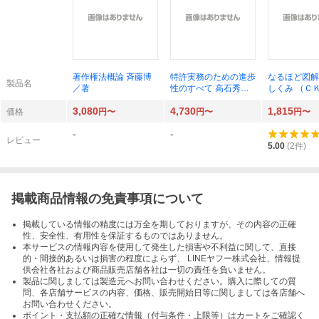
著作権法概論 斉藤博
特許実務のための進歩
なるほど図解
製品名
／著
性のすべて 高石秀樹
しくみ （Ｃ
／監修 今月の進歩性
ＯＫＳ） （
3,080
4,730
1,815
勉強会／編 安高史朗
奥田百子／著
価格
円〜
円〜
円〜
／〔ほか〕著
-
-
レビュー
5.00
(
2
件)
掲載商品情報の免責事項について
掲載している情報の精度には万全を期しておりますが、その内容の正確
性、安全性、有用性を保証するものではありません。
本サービスの情報内容を使用して発生した損害や不利益に関して、直接
的・間接的あるいは損害の程度によらず、 LINEヤフー株式会社、情報提
供会社各社および商品販売店舗各社は一切の責任を負いません。
製品に関しましては製造元へお問い合わせください。購入に際しての質
問、各店舗サービスの内容、価格、販売開始日等に関しましては各店舗へ
お問い合わせください。
ポイント・支払額の正確な情報（付与条件・上限等）はカートをご確認く