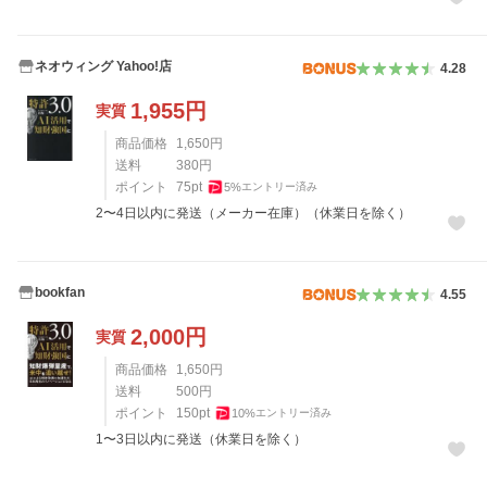
ネオウィング Yahoo!店
4.28
1,955
円
実質
商品価格
1,650
円
送料
380
円
ポイント
75
pt
5
%
エントリー済み
2〜4日以内に発送（メーカー在庫）（休業日を除く）
bookfan
4.55
2,000
円
実質
商品価格
1,650
円
送料
500
円
ポイント
150
pt
10
%
エントリー済み
1〜3日以内に発送（休業日を除く）