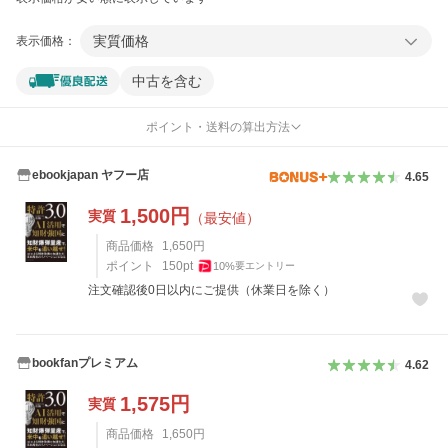
実質価格
表示価格：
中古を含む
ポイント・送料の算出方法
ebookjapan ヤフー店
4.65
1,500
円
実質
（最安値）
商品価格
1,650
円
ポイント
150
pt
10
%
要エントリー
注文確認後0日以内にご提供（休業日を除く）
bookfanプレミアム
4.62
1,575
円
実質
商品価格
1,650
円