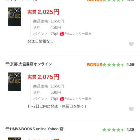
2,025
円
実質
商品価格
1,650
円
送料
450
円
ポイント
75
pt
5
%
エントリー済み
発送日情報なし
京都 大垣書店オンライン
4.66
2,075
円
実質
商品価格
1,650
円
送料
500
円
ポイント
75
pt
5
%
エントリー済み
1〜2日以内に発送（休業日を除く）
HMV&BOOKS online Yahoo!店
4.39