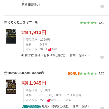
発送日情報なし
ぐるぐる王国 ヤフー店
4.48
1,913
円
実質
商品価格
1,650
円
送料
548
円
ポイント
285
pt
19
%
4日以内に発送（お取り寄せ販売）（休業日を除く）
Honya Club.com Yahoo!店
4.70
1,945
円
実質
商品価格
1,650
円
送料
370
円
（
3,500
円以上で送料無料）
ポイント
75
pt
5
%
エントリー済み
最短2日以内にお届け（休業日を除く）