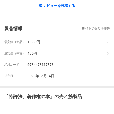
レビューを投稿する
概要
製品情報
情報の誤りを報告
1,650
円
最安値（新品）
480
円
最安値（中古）
9784478117576
JANコード
2023年12月14日
発売日
「
特許法、著作権の本
」の売れ筋製品