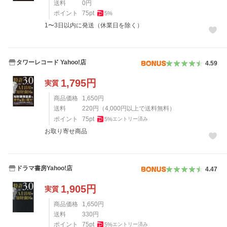
送料
0
円
ポイント
75
pt
5
%
1〜3日以内に発送（休業日を除く）
タワーレコード Yahoo!店
4.59
1,795
円
実質
商品価格
1,650
円
送料
220
円
（
4,000
円以上で送料無料）
ポイント
75
pt
5
%
エントリー済み
お取り寄せ商品
ドラマ書房Yahoo!店
4.47
1,905
円
実質
商品価格
1,650
円
送料
330
円
ポイント
75
pt
5
%
エントリー済み