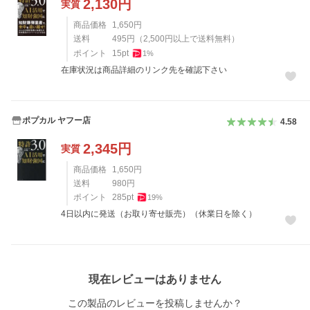
2,130
円
実質
商品価格
1,650
円
送料
495
円
（
2,500
円以上で送料無料）
ポイント
15
pt
1
%
在庫状況は商品詳細のリンク先を確認下さい
ポプカル ヤフー店
4.58
2,345
円
実質
商品価格
1,650
円
送料
980
円
ポイント
285
pt
19
%
4日以内に発送（お取り寄せ販売）（休業日を除く）
レビュー
現在レビューはありません
この製品のレビューを投稿しませんか？