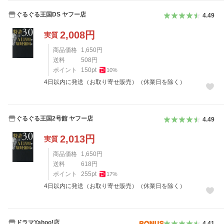
ぐるぐる王国DS ヤフー店
4.49
2,008
円
実質
商品価格
1,650
円
送料
508
円
ポイント
150
pt
10
%
4日以内に発送（お取り寄せ販売）（休業日を除く）
ぐるぐる王国2号館 ヤフー店
4.49
2,013
円
実質
商品価格
1,650
円
送料
618
円
ポイント
255
pt
17
%
4日以内に発送（お取り寄せ販売）（休業日を除く）
ドラマYahoo!店
4.41