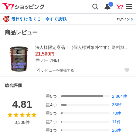
i
毎日引けるくじ 今すぐ挑戦
ログイン
商品レビュー
法人様限定商品！（個人様対象外です）送料無料！ トヨタ キャッスル オイル ＳＰ ＧＦ−６Ａ ５Ｗ−３０ ２０Ｌ （税込）ガソリン専用 08880-14103
21,500
円
パーツNET
レビューを投稿する
総合評価
星
5
つ
2,864
件
4.81
星
4
つ
356
件
星
3
つ
78
件
星
2
つ
11
件
3,335
件
星
1
つ
26
件