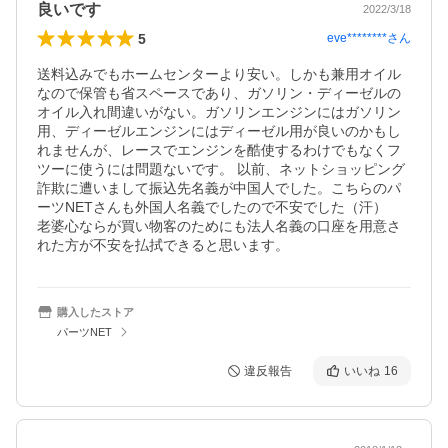
良いです
2022/3/18
5
eve********
さん
送料込みでもホームセンターより安い。しかも兼用オイル
なので保管も省スペースであり、ガソリン・ディーゼルの
オイル入れ間違いがない。ガソリンエンジンにはガソリン
用、ディーゼルエンジンにはディーゼル用が良いのかもし
れませんが、レースでエンジンを酷使するわけでもなくフ
ツーに使うには問題ないです。 以前、ネットショッピング
詐欺に遭いまして振込先名義が中国人でした。こちらのパ
ーツNETさんも外国人名義でしたので不安でした（汗）　
老婆心ならが買い物客のためにも法人名義の口座を用意さ
れた方が不安を払拭できると思います。
購入したストア
パーツNET
違反報告
いいね
16