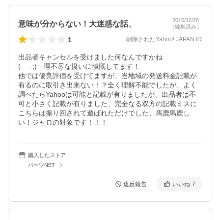
2016/12/20
意味が分からない！大迷惑な話、
（編集済み）
1
削除されたYahoo! JAPAN ID
出品者キャンセルを受けました何なんですかね

(-　-;)　理不尽な扱いに憤慨してます！

他では優良評価を受けてますが、当地域の発送料金記載が
有るのに取引き出来ない！？全く理解不能でしたが、よく
調べたらYahooは可能と記載が有りましたが、出品者は不
可と小さく記載が有りました、完全なる双方の記載ミスに
こちらは振り回されて遊ばれただけでした、馬鹿馬鹿し
い！ジャロの対象です！！！
購入したストア
パーツNET
違反報告
いいね
7