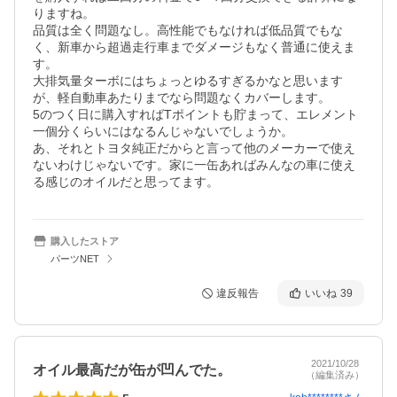
りますね。

品質は全く問題なし。高性能でもなければ低品質でもな
く、新車から超過走行車までダメージもなく普通に使えま
す。

大排気量ターボにはちょっとゆるすぎるかなと思います
が、軽自動車あたりまでなら問題なくカバーします。

5のつく日に購入すればTポイントも貯まって、エレメント
一個分くらいにはなるんじゃないでしょうか。

あ、それとトヨタ純正だからと言って他のメーカーで使え
ないわけじゃないです。家に一缶あればみんなの車に使え
る感じのオイルだと思ってます。
購入したストア
パーツNET
違反報告
いいね
39
2021/10/28
オイル最高だが缶が凹んでた。
（編集済み）