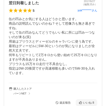
2017/6/27
翌日到着しました
（編集済み）
5
yuk********
さん
缶の凹みとか気にする人はどうかと思います。

商品の説明読んでないのかね？そして想像力も無さ過ぎで
すね。

そして缶の凹みなんてどうでもいい私に所には凹み一つな
いのが来る(笑)

用途はプリウスとディーゼルのキャラバンに使う為です。

最初はディーゼルに5W-30というのが気になりましたが全
然大丈夫です。

何年もリピートして2万キロから使い始めて25万キロになり
ますが不具合ありません。

プリウスも15万キロ走行で不具合なし。

指定は0W-20推奨ですが高速移動も多いので5W-30を入れ
ています。
購入したストア
パーツNET
違反報告
いいね
8