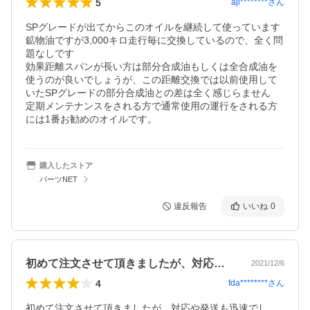
5
aji********
さん
SPグレードが出てからこのオイルを継続して使っています

鉱物油ですが3,000キロ走行毎に交換しているので、全く問
題なしです

効果距離スパンが長い方は部分合成油もしくは全合成油を
使うのが良いでしょうが、この距離交換では以前使用して
いたSPグレードの部分合成油との差は全く感じらません

定期メンテナンスをされる方で通常使用の運行をされる方
には1番お勧めのオイルです。
購入したストア
パーツNET
違反報告
いいね
0
初めて注文させて頂きましたが、対応や発…
2021/12/6
4
fda********
さん
初めて注文させて頂きましたが、対応や発送も迅速でし