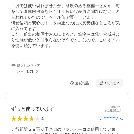
１度では使い切れませんが、経験のある整備士さんが「封
をして倉庫内保管なら１年くらいは品質に問題はない」と
言われていたので、ペール缶で買っています。

何せ信頼と安心のトヨタ純正なのに大変安価なところが気
に入ってます。

また、前出の整備士さんによると、鉱物油は化学合成油よ
り性能が低いとは限らないそうです。なので、このオイル
を使い続けています。
購入したストア
パーツNET
違反報告
いいね
2
2025/6/16
ずっと使っています
（編集済み）
4
jun********
さん
走行距離２８万６千キロのファンカーゴに使用していま