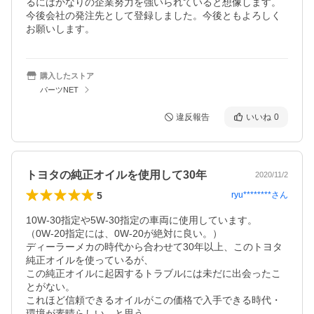
るにはかなりの企業努力を強いられていると想像します。
今後会社の発注先として登録しました。今後ともよろしく
お願いします。
購入したストア
パーツNET
違反報告
いいね
0
トヨタの純正オイルを使用して30年
2020/11/2
5
ryu********
さん
10W-30指定や5W-30指定の車両に使用しています。

（0W-20指定には、0W-20が絶対に良い。）

ディーラーメカの時代から合わせて30年以上、このトヨタ
純正オイルを使っているが、

この純正オイルに起因するトラブルには未だに出会ったこ
とがない。

これほど信頼できるオイルがこの価格で入手できる時代・
環境が素晴らしい。と思う。