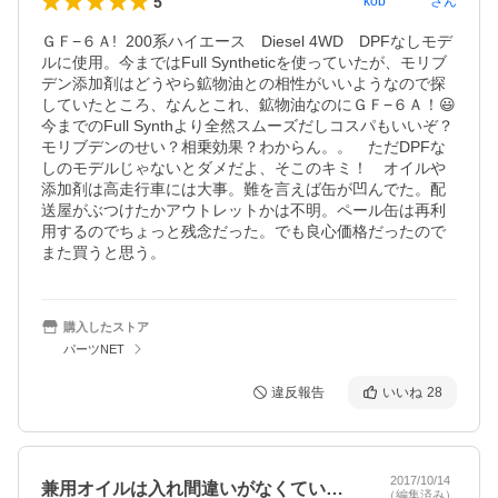
5
kob********
さん
ＧＦ−６Ａ!  200系ハイエース　Diesel 4WD　DPFなしモデ
ルに使用。今まではFull Syntheticを使っていたが、モリブ
デン添加剤はどうやら鉱物油との相性がいいようなので探
していたところ、なんとこれ、鉱物油なのにＧＦ−６Ａ！😃

今までのFull Synthより全然スムーズだしコスパもいいぞ？
モリブデンのせい？相乗効果？わからん。。　ただDPFな
しのモデルじゃないとダメだよ、そこのキミ！　オイルや
添加剤は高走行車には大事。難を言えば缶が凹んでた。配
送屋がぶつけたかアウトレットかは不明。ペール缶は再利
用するのでちょっと残念だった。でも良心価格だったので
また買うと思う。
購入したストア
パーツNET
違反報告
いいね
28
2017/10/14
兼用オイルは入れ間違いがなくていいぜ！
（編集済み）