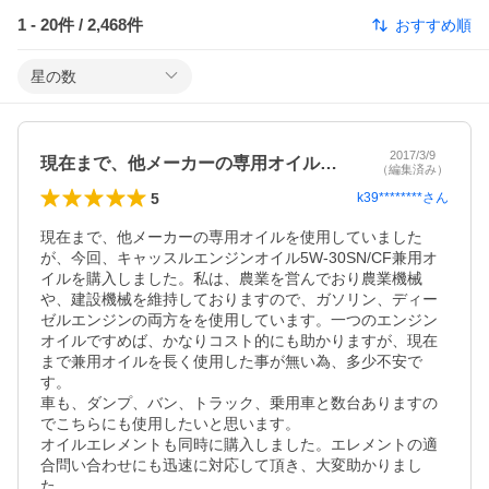
1
-
20
件 /
2,468
件
おすすめ順
星の数
2017/3/9
現在まで、他メーカーの専用オイルを使用…
（編集済み）
5
k39********
さん
現在まで、他メーカーの専用オイルを使用していました
が、今回、キャッスルエンジンオイル5W-30SN/CF兼用オ
イルを購入しました。私は、農業を営んでおり農業機械
や、建設機械を維持しておりますので、ガソリン、ディー
ゼルエンジンの両方をを使用しています。一つのエンジン
オイルですめば、かなりコスト的にも助かりますが、現在
まで兼用オイルを長く使用した事が無い為、多少不安で
す。

車も、ダンプ、バン、トラック、乗用車と数台ありますの
でこちらにも使用したいと思います。

オイルエレメントも同時に購入しました。エレメントの適
合問い合わせにも迅速に対応して頂き、大変助かりまし
た。
