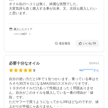
オイル缶のヘコミは無く、綺麗な状態でした。

大変気持ち良く購入する事が出来、又、次回も購入したい
と思います。
購入したストア
パーツNET
違反報告
いいね
59
必要十分なオイル
2024/1/1
5
kur********
さん
自分の使い方だと1年で１缶つかいます。乗っている車はそ
ろそろ30万キロになるMA15Sのスズキのソリオです。

トヨタのオイルだけあって性能はまったく問題ありませ
ん。自分がこのオイルを購入している一番の理由が「値
段」です。

ただヤフーで買うようになってから3年ほどなのですが、値
上がりが半端じゃありません・・・
