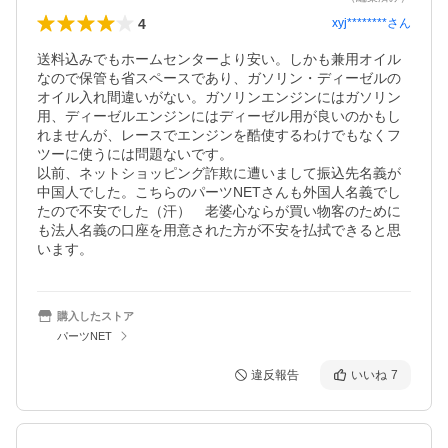
4
xyj********
さん
送料込みでもホームセンターより安い。しかも兼用オイル
なので保管も省スペースであり、ガソリン・ディーゼルの
オイル入れ間違いがない。ガソリンエンジンにはガソリン
用、ディーゼルエンジンにはディーゼル用が良いのかもし
れませんが、レースでエンジンを酷使するわけでもなくフ
ツーに使うには問題ないです。

以前、ネットショッピング詐欺に遭いまして振込先名義が
中国人でした。こちらのパーツNETさんも外国人名義でし
たので不安でした（汗）　老婆心ならが買い物客のために
も法人名義の口座を用意された方が不安を払拭できると思
います。
購入したストア
パーツNET
違反報告
いいね
7