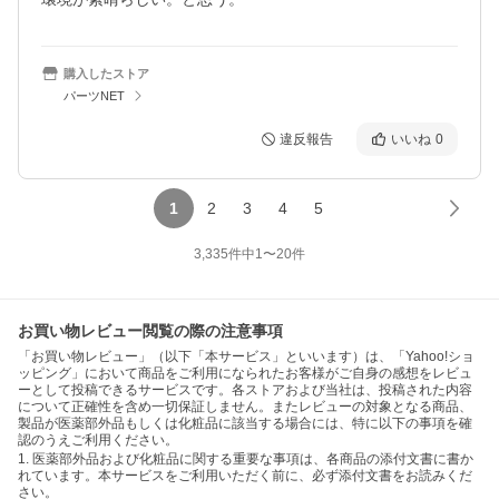
購入したストア
パーツNET
違反報告
いいね
0
1
2
3
4
5
3,335
件中
1
〜
20
件
お買い物レビュー閲覧の際の注意事項
「お買い物レビュー」（以下「本サービス」といいます）は、「Yahoo!ショ
ッピング」において商品をご利用になられたお客様がご自身の感想をレビュ
ーとして投稿できるサービスです。各ストアおよび当社は、投稿された内容
について正確性を含め一切保証しません。またレビューの対象となる商品、
製品が医薬部外品もしくは化粧品に該当する場合には、特に以下の事項を確
認のうえご利用ください。
1. 医薬部外品および化粧品に関する重要な事項は、各商品の添付文書に書か
れています。本サービスをご利用いただく前に、必ず添付文書をお読みくだ
さい。