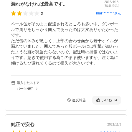
2016/4/18
漏れがなければ最高です。
（編集済み）
2
mar********
さん
ペール缶がそのまま配達されるところも多い中、ダンボー
ルで周りをしっかり囲んであったのは大変ありがたかった
です。

ただ缶の凹みが激しく、上部の合わせ面から若干オイルが
漏れていました。囲んであった段ボールには衝撃が加わっ
たような跡が見当たらないので、配送時の損傷ではないよ
うです。急ぎで使用する為このまま使いますが、注ぐ為に
傾けるたび漏れてくるので損失が大きいです。
購入したストア
パーツNET
違反報告
いいね
14
純正で安心
2021/11/3