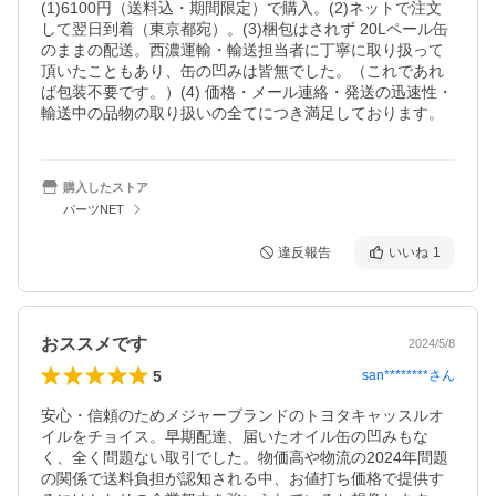
(1)6100円（送料込・期間限定）で購入。(2)ネットで注文
して翌日到着（東京都宛）。(3)梱包はされず 20Lペール缶
のままの配送。西濃運輸・輸送担当者に丁寧に取り扱って
頂いたこともあり、缶の凹みは皆無でした。（これであれ
ば包装不要です。）(4) 価格・メール連絡・発送の迅速性・
輸送中の品物の取り扱いの全てにつき満足しております。
購入したストア
パーツNET
違反報告
いいね
1
おススメです
2024/5/8
5
san********
さん
安心・信頼のためメジャーブランドのトヨタキャッスルオ
イルをチョイス。早期配達、届いたオイル缶の凹みもな
く、全く問題ない取引でした。物価高や物流の2024年問題
の関係で送料負担が認知される中、お値打ち価格で提供す