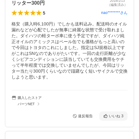
2018/1/13
リッター300円
（編集済み）
5
nao********
さん
格安（購入時6,100円）でしかも送料込み。配送時のオイル
漏れなどが心配でしたが無事に綺麗な状態で受け取れまし
た。ダイハツの軽ターボ車に使う予定ですが、ダイハツ純
正オイルのアミックスはペール缶でも価格がもっと高いの
で今回はトヨタのこれにしました。指定はSJ規格以上です
がこれはSNなのでありがたいです。一回の走行距離が少な
くシビアコンディションに該当していても交換費用をケチ
って半年程度では交換していませんでしたが、今回はリッ
ター当たり300円くらいなので躊躇なく短いサイクルで交換
しようと思います。
購入したストア
パーツNET
違反報告
いいね
3