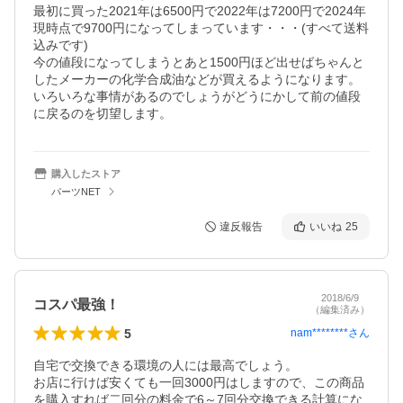
最初に買った2021年は6500円で2022年は7200円で2024年
現時点で9700円になってしまっています・・・(すべて送料
込みです)

今の値段になってしまうとあと1500円ほど出せばちゃんと
したメーカーの化学合成油などが買えるようになります。
いろいろな事情があるのでしょうがどうにかして前の値段
購入したストア
パーツNET
違反報告
いいね
25
2018/6/9
コスパ最強！
（編集済み）
5
nam********
さん
自宅で交換できる環境の人には最高でしょう。

お店に行けば安くても一回3000円はしますので、この商品
を購入すれば二回分の料金で6～7回分交換できる計算にな