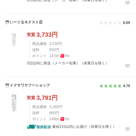
3日以内に発送（メーカー在庫）（休業日を除く）
いーぐるネクスト店
0.00
3,733
円
実質
商品価格
3,230
円
送料
650
円
ポイント
147
pt
5
%
3日以内に発送（メーカー在庫）（休業日を除く）
イドサワヤフーショップ
4.76
3,791
円
実質
商品価格
3,280
円
送料
660
円
ポイント
149
pt
5
%
最短2日以内にお届け（休業日を除く）