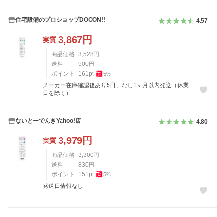
住宅設備のプロショップDOOON!!
4.57
3,867
円
実質
商品価格
3,528
円
送料
500
円
ポイント
161
pt
5
%
メーカー在庫確認後あり5日、なし1ヶ月以内発送（休業
日を除く）
ないとーでんきYahoo!店
4.80
3,979
円
実質
商品価格
3,300
円
送料
830
円
ポイント
151
pt
5
%
発送日情報なし