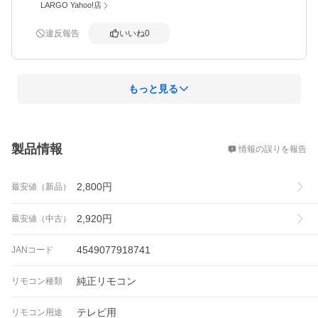
LARGO Yahoo!店
違反報告
いいね
0
もっと見る
概要
製品情報
情報の誤りを報告
2,800
円
最安値（新品）
2,920
円
最安値（中古）
4549077918741
JANコード
純正リモコン
リモコン種類
テレビ用
リモコン用途