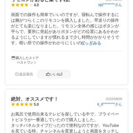
xpj********
さん
4.0
画面での操作も簡単でいいのですが、寝転んで操作するに
は腕がつらくこのリモコンを購入しました。早送りの操作
がとても楽になりました。リモコン全体の感じはボタンが
平らで、要所に突起がありボタンがどの位置にあるかわか
るようにしていますが慣れるまで少し時間がかかりそうで
す。暗い所での操作がわかりにくいので、要所のボタンが
もっとみる
光れば良かったのですが、このリモコンはどのボタンも光
りませんので、☆１個減らし☆４個としますがリモコンが
購入したストア
あると楽です。
ベストワン
違反報告
いいね
2
絶対、オススメです！
2022/08/09
k_k********
さん
5.0
お風呂で使用出来るテレビを探している中で、プライベー
トビエラが一番適していたので購入しました。

タッチパネルタイプだったので便利なのですが、YouTube
を見ている時、チャンネルを変更しようと画面をタッチし