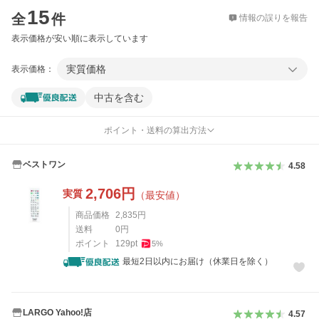
15
全
件
情報の誤りを報告
表示価格が安い順に表示しています
実質価格
表示価格：
中古を含む
ポイント・送料の算出方法
ベストワン
4.58
2,706
円
実質
（最安値）
商品価格
2,835
円
送料
0
円
ポイント
129
pt
5
%
最短2日以内にお届け（休業日を除く）
LARGO Yahoo!店
4.57