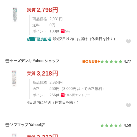
2,798
円
実質
商品価格
2,931
円
送料
0
円
ポイント
133
pt
5
%
最短2日以内にお届け（休業日を除く）
ケーズデンキ Yahoo!ショップ
4.77
3,218
円
実質
商品価格
2,934
円
送料
550
円
（
3,000
円以上で送料無料）
ポイント
266
pt
10
%
要エントリー
4日以内に発送（休業日を除く）
ソフマップ Yahoo!店
4.59