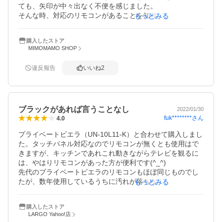
ても、矢印が中々出なく不便を感じました。

そんな時、対応のリモコンがあることを知り、購入させて
もっとみる
頂きました。

率直に言って、めっちゃ便利です！全ての項目に対して反
購入したストア
応がいい！

MIMOMAMO SHOP
さらに快適なお風呂タイムになりました。

オススメです♪
違反報告
いいね
2
ブラックがあれば言うことなし
2022/01/30
fuk********
さん
4.0
プライベートビエラ（UN-10L11-K）と合わせて購入しまし
た。タッチパネル対応なのでリモコンが無くとも使用はで
きますが、キッチンであれこれ動きながらテレビを観るに
は、やはりリモコンがあった方が便利です(^_^)

先代のプライベートビエラのリモコンもほぼ同じものでし
たが、数年使用しているうちに汚れが落ちなくなってしま
もっとみる
ったので、テレビの色に合わせてリモコンもブラックがあ
れば言うことなしなのになぁ……とは思います。
購入したストア
LARGO Yahoo!店