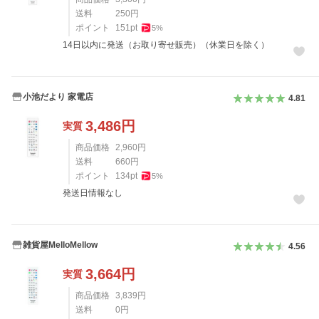
送料
250
円
ポイント
151
pt
5
%
14日以内に発送（お取り寄せ販売）（休業日を除く）
小池だより 家電店
4.81
3,486
円
実質
商品価格
2,960
円
送料
660
円
ポイント
134
pt
5
%
発送日情報なし
雑貨屋MelloMellow
4.56
3,664
円
実質
商品価格
3,839
円
送料
0
円