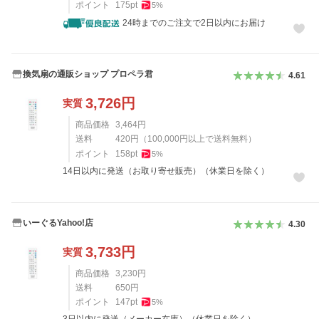
ポイント
175
pt
5
%
24時までのご注文で2日以内にお届け
換気扇の通販ショップ プロペラ君
4.61
3,726
円
実質
商品価格
3,464
円
送料
420
円
（
100,000
円以上で送料無料）
ポイント
158
pt
5
%
14日以内に発送（お取り寄せ販売）（休業日を除く）
いーぐるYahoo!店
4.30
3,733
円
実質
商品価格
3,230
円
送料
650
円
ポイント
147
pt
5
%