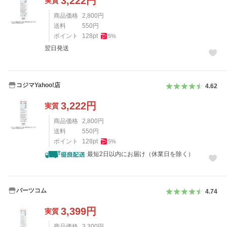
3,222
円
実質
商品価格
2,800
円
送料
550
円
ポイント
128
pt
5
%
翌日発送
コジマYahoo!店
4.62
3,222
円
実質
商品価格
2,800
円
送料
550
円
ポイント
128
pt
5
%
最短2日以内にお届け（休業日を除く）
パーツコム
4.74
3,399
円
実質
商品価格
3,300
円