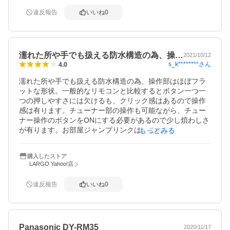
違反報告
いいね
0
濡れた所や手でも扱える防水構造の為、操…
2021/10/12
s_k********
さん
4.0
濡れた所や手でも扱える防水構造の為、操作部はほぼフラ
ットな形状。一般的なリモコンと比較するとボタン一つ一
つの押しやすさには欠けるも、クリック感はあるので操作
感は有ります。チューナー部の操作も可能ながら、チュー
ナー操作のボタンをONにする必要があるので少し煩わしさ
が有ります。お部屋ジャンプリンクは、このリモコンでは
もっとみる
操作出来ないのが少し残念。チューナー部を他のテレビに
接続して見る際には重宝します。
購入したストア
LARGO Yahoo!店
違反報告
いいね
0
Panasonic DY-RM35
2020/11/17