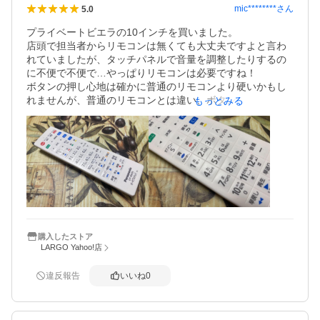
mic********
さん
5.0
プライベートビエラの10インチを買いました。

店頭で担当者からリモコンは無くても大丈夫ですよと言わ
れていましたが、タッチパネルで音量を調整したりするの
に不便で不便で…やっぱりリモコンは必要ですね！

ボタンの押し心地は確かに普通のリモコンより硬いかもし
れませんが、普通のリモコンとは違い、ボタンとボタンの
もっとみる
間に隙間が無いので埃が溜まったりなどの心配はいらずい
いリモコンだと気に入っています。
購入したストア
LARGO Yahoo!店
違反報告
いいね
0