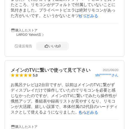
たところ、リモコンがデフォルトで付属していないことに
気付きました。プライベートビエラは絶対リモコンがあっ
た方がいいです。というかないとキツイです。劇的に使い
もっとみる
勝手が変わります。最初から付属にするべきリモコンで
す。
購入したストア
LARGO Yahoo!店
違反報告
いいね
0
メインのTVに繋いで使って見て下さい
2021/06/20
shi********
さん
5.0
お風呂テレビは2台目ですが、以前はメインのTVに繋がず
ディスプレイだけで操作していたのでリモコンを必要と感
じなかったのですが、メインのTVに繋いでみたら操作性が
俄然アップ。番組表や録画リストが見やすくなり、リモコ
ンが大活躍。嬉しい誤算で、本体付属の2代目のハードディ
スクとして使えるようになりました。ちなみにお風呂では
もっとみる
使っていないので防水は必要無いかも
購入したストア