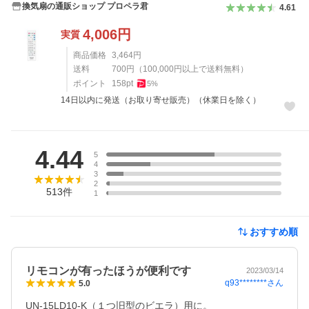
換気扇の通販ショップ プロペラ君
4.61
4,006
円
実質
商品価格
3,464
円
送料
700
円
（
100,000
円以上で送料無料）
ポイント
158
pt
5
%
14日以内に発送（お取り寄せ販売）（休業日を除く）
レビュー
4.44
5
4
3
2
513
件
1
おすすめ順
リモコンが有ったほうが便利です
2023/03/14
q93********
さん
5.0
UN-15LD10-K（１つ旧型のビエラ）用に。
