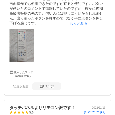
画面操作でも使用できたのですが有ると便利です。ボタン
が硬いとのコメントで躊躇していたのですが、確かに後期
高齢者等指の先の力が弱い人には押しにくいかもしれませ
ん。出っ張ったボタンを押すのではなく平面ボタンを押し
下げる感じです。

もっとみる
他の方のコメントから膨張してしまっている写真を拝見し
ましたので、なるべく水には浸けない用に使用したいと思
います。

ビエラとリモコンのお陰でお風呂が長くなりました（笑）
購入したストア
Joshin web
違反報告
いいね
2
タッチパネルよりリモコン派です！
2021/11/13
yuk********
さん
5.0