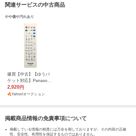
関連サービスの中古商品
やや傷や汚れあり
爆買【中古】【ゆうパ
ケット対応】Panasonic
プライベートビエラ 防
2,920
円
水リモートコントロー
Yahoo!オークション
ラー DY-RM35-W ホワ
イト
掲載商品情報の免責事項について
掲載している情報の精度には万全を期しておりますが、その内容の正確
性、安全性、有用性を保証するものではありません。