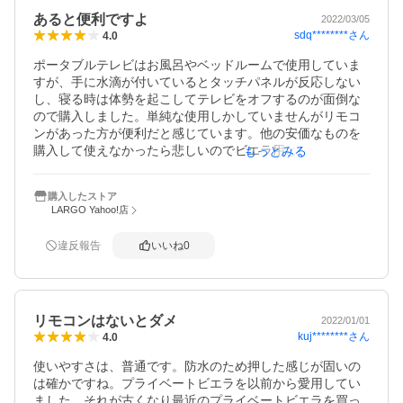
あると便利ですよ
2022/03/05
sdq********
さん
4.0
ポータブルテレビはお風呂やベッドルームで使用していま
すが、手に水滴が付いているとタッチパネルが反応しない
し、寝る時は体勢を起こしてテレビをオフするのが面倒な
ので購入しました。単純な使用しかしていませんがリモコ
ンがあった方が便利だと感じています。他の安価なものを
購入して使えなかったら悲しいのでビエラ用と書いてある
もっとみる
この商品にしました。本機は防水なので溝がなくてサラッ
としています。
購入したストア
LARGO Yahoo!店
違反報告
いいね
0
リモコンはないとダメ
2022/01/01
kuj********
さん
4.0
使いやすさは、普通です。防水のため押した感じが固いの
は確かですね。プライベートビエラを以前から愛用してい
ました。それが古くなり最近のプライベートビエラを買っ