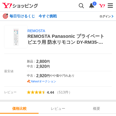
i
毎日引けるくじ 今すぐ挑戦
ログイン
REMOSTA
REMOSTA Panasonic プライベート
ビエラ用 防水リモコン DY-RM35-W A
V機器用リモコン
2,800
新品：
円
2,920
中古：
円
最安値
2,920
中古：
やや傷や汚れあり
円
Yahoo!オークション
（
513
件
）
レビュー
4.44
レビュー
概要
価格比較
価格比較