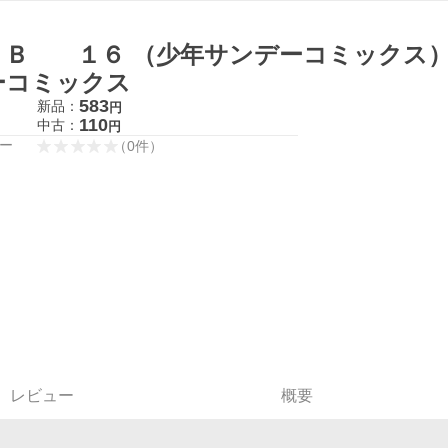
．Ｂ １６ （少年サンデーコミックス） 
ーコミックス
583
新品：
円
110
中古：
円
ー
（
0
件
）
レビュー
概要