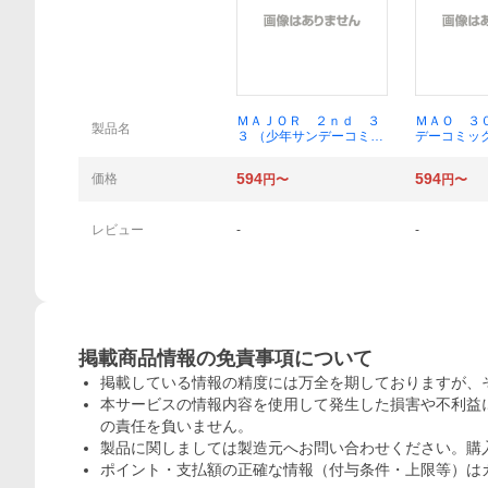
概要
ＭＡＪＯＲ ２ｎｄ ３
ＭＡＯ ３
製品名
３ （少年サンデーコミッ
デーコミッ
クス） 満田拓也
美子
594
594
価格
円〜
円〜
レビュー
-
-
掲載商品情報の免責事項について
掲載している情報の精度には万全を期しておりますが、
本サービスの情報内容を使用して発生した損害や不利益に
の責任を負いません。
製品に関しましては製造元へお問い合わせください。購
ポイント・支払額の正確な情報（付与条件・上限等）は