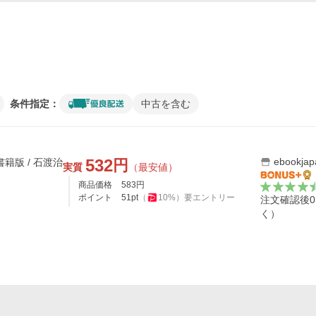
条件指定：
中古を含む
532
ebookj
円
子書籍版 / 石渡治
実質
（最安値）
商品価格
583
円
ポイント
51
pt
（
10
%）
要エントリー
注文確認後
く）