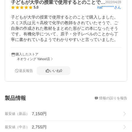
子どもが大学の授業で使用するとのことで…
2022/04/28
nat********
さん
5.0
子どもが大学の授業で使用するとのことで購入しました。
スミス氏は元々高校で化学の教師をされていたそうで、ご
自身の作成された教材をまとめた形がこの本になったそう
です。有機化学について、原子・分子レベルのことから丁
寧に書かれているようでわかりやすいと言っていました。
購入したストア
ネオウィング Yahoo!店
違反報告
いいね
0
概要
製品情報
情報の誤りを報告
7,150
円
最安値（新品）
2,755
円
最安値（中古）