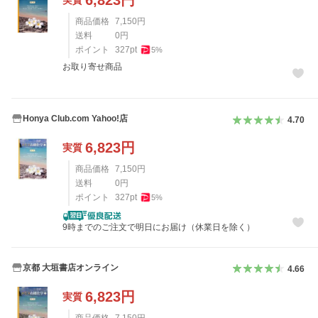
6,823
円
実質
商品価格
7,150
円
送料
0
円
ポイント
327
pt
5
%
お取り寄せ商品
Honya Club.com Yahoo!店
4.70
6,823
円
実質
商品価格
7,150
円
送料
0
円
ポイント
327
pt
5
%
9時までのご注文で明日にお届け（休業日を除く）
京都 大垣書店オンライン
4.66
6,823
円
実質
商品価格
7,150
円