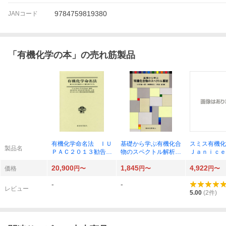
9784759819380
JANコード
「
有機化学の本
」の売れ筋製品
有機化学命名法 ＩＵ
基礎から学ぶ有機化合
スミス有機化
製品名
ＰＡＣ２０１３勧告お
物のスペクトル解析
Ｊａｎｉｃｅ
よび優先ＩＵＰＡＣ名
小川桂一郎／著 榊原
ｚｙｎｓｋｉ
20,900
1,845
4,922
Ｈ．Ａ．Ｆａｖｒｅ／
和久／著 村田滋／著
ｔｈ／著 山
価格
円〜
円〜
円〜
編著 Ｗ．Ｈ．Ｐｏｗ
訳 大嶌幸一
-
-
ｅｌｌ／編著 日本化
訳 大嶌幸一
レビュー
学会命名法専門委員会
か〕訳
5.00
(
2
件)
／訳著