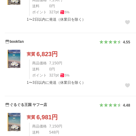
送料
0
円
ポイント
327
pt
5
%
1〜2日以内に発送（休業日を除く）
bookfan
4.55
6,823
円
実質
商品価格
7,150
円
送料
0
円
ポイント
327
pt
5
%
1〜3日以内に発送（休業日を除く）
ぐるぐる王国 ヤフー店
4.48
6,981
円
実質
商品価格
7,150
円
送料
548
円