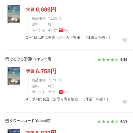
6,693
円
実質
商品価格
7,150
円
送料
0
円
ポイント
457
pt
7
%
2〜4日以内に発送（メーカー在庫）（休業日を除く）
ぐるぐる王国DS ヤフー店
4.49
6,758
円
実質
商品価格
7,150
円
送料
0
円
ポイント
392
pt
6
%
4日以内に発送（お取り寄せ販売）（休業日を除く）
タワーレコード Yahoo!店
4.59