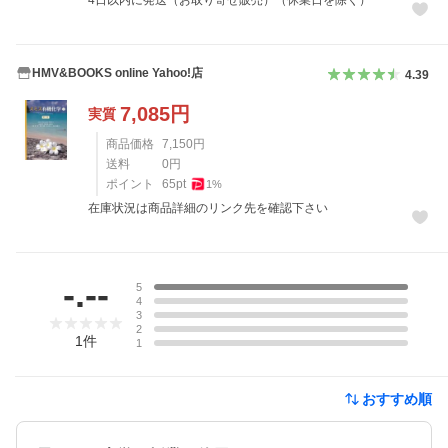
HMV&BOOKS online Yahoo!店
4.39
7,085
円
実質
商品価格
7,150
円
送料
0
円
ポイント
65
pt
1
%
在庫状況は商品詳細のリンク先を確認下さい
レビュー
-.--
5
4
3
2
1
件
1
おすすめ順