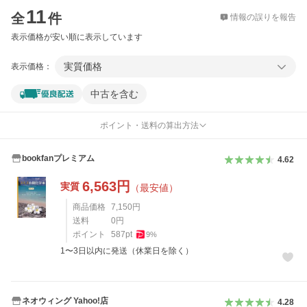
11
全
件
情報の誤りを報告
表示価格が安い順に表示しています
実質価格
表示価格：
中古を含む
ポイント・送料の算出方法
bookfanプレミアム
4.62
6,563
円
実質
（最安値）
商品価格
7,150
円
送料
0
円
ポイント
587
pt
9
%
1〜3日以内に発送（休業日を除く）
ネオウィング Yahoo!店
4.28