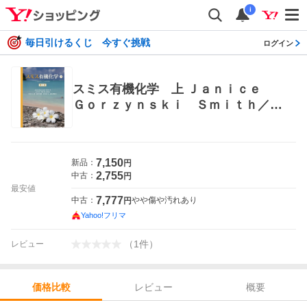
i
毎日引けるくじ 今すぐ挑戦
ログイン
スミス有機化学 上 Ｊａｎｉｃｅ
Ｇｏｒｚｙｎｓｋｉ Ｓｍｉｔｈ／
著 山本尚／監訳 大嶌幸一郎／監
訳 大嶌幸一郎／〔ほか〕訳 有機化
学の本
7,150
新品：
円
2,755
中古：
円
最安値
7,777
中古：
やや傷や汚れあり
円
Yahoo!フリマ
（
1
件
）
レビュー
レビュー
概要
価格比較
価格比較