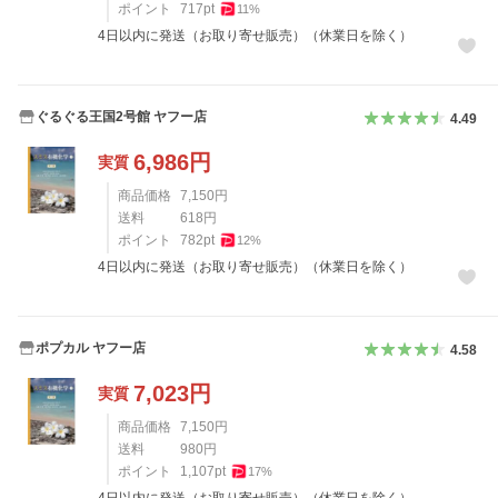
ポイント
717
pt
11
%
4日以内に発送（お取り寄せ販売）（休業日を除く）
ぐるぐる王国2号館 ヤフー店
4.49
6,986
円
実質
商品価格
7,150
円
送料
618
円
ポイント
782
pt
12
%
4日以内に発送（お取り寄せ販売）（休業日を除く）
ポプカル ヤフー店
4.58
7,023
円
実質
商品価格
7,150
円
送料
980
円
ポイント
1,107
pt
17
%
4日以内に発送（お取り寄せ販売）（休業日を除く）