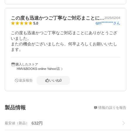
この度も迅速かつご丁寧なご対応まことに…
2025/02/04
qzn********
さん
5.0
この度も迅速かつご丁寧なご対応まことにありがとうござ
いました。

またの機会がございましたら、何卒よろしくお願いいたし
ます。
購入したストア
HMV&BOOKS online Yahoo!店
違反報告
いいね
0
概要
製品情報
情報の誤りを報告
632
円
最安値（新品）