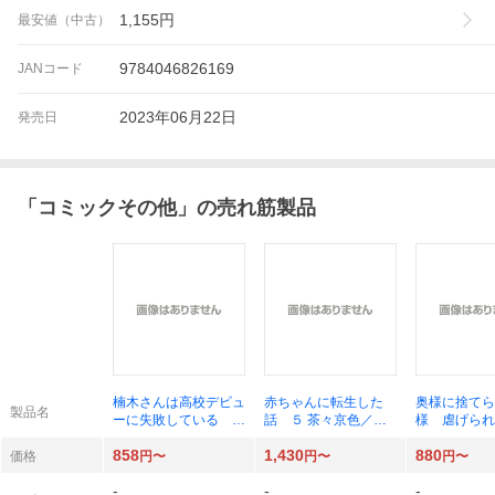
1,155
円
最安値（中古）
9784046826169
JANコード
2023年06月22日
発売日
「
コミックその他
」の売れ筋製品
楠木さんは高校デビュ
赤ちゃんに転生した
奥様に捨てら
製品名
ーに失敗している ８
話 ５ 茶々京色／漫
様 虐げられ
みいみつき／著
画
様は、思い切
858
1,430
880
二の人生に向
価格
円〜
円〜
円〜
す！ ２ （
-
-
-
Ｅ） セメン