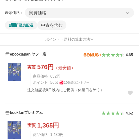
実質価格
表示価格：
中古を含む
ポイント・送料の算出方法
ebookjapan ヤフー店
4.65
576
円
実質
（最安値）
商品価格
632
円
ポイント
56
pt
10
%
要エントリー
注文確認後0日以内にご提供（休業日を除く）
bookfanプレミアム
4.62
1,365
円
実質
商品価格
1,430
円