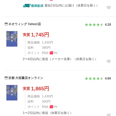
最短2日以内にお届け（休業日を除く）
ネオウィング Yahoo!店
4.28
1,745
円
実質
商品価格
1,430
円
送料
380
円
ポイント
65
pt
5
%
2〜4日以内に発送（メーカー在庫）（休業日を除く）
京都 大垣書店オンライン
4.66
1,865
円
実質
商品価格
1,430
円
送料
500
円
ポイント
65
pt
5
%
1〜2日以内に発送（休業日を除く）