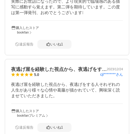
実際にお世話になったので、より現実的で臨場感のある描
写に感動すら覚えます。第二弾を期待しています。この度
は第一弾発刊、おめでとうございます❕
購入したストア
bookfan
違反報告
いいね
1
夜逃げ屋を経験した視点から、夜逃げをす…
2023/12/24
cjl********
さん
5.0
夜逃げ屋を経験した視点から、夜逃げをする人それぞれの
人生があり様々な心情や葛藤が描かれていて、興味深く読
ませていただきました。
購入したストア
bookfanプレミアム
違反報告
いいね
1