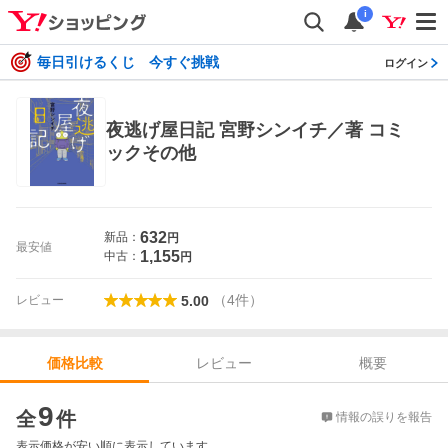
i
毎日引けるくじ 今すぐ挑戦
ログイン
夜逃げ屋日記 宮野シンイチ／著 コミ
ックその他
632
新品：
円
最安値
1,155
中古：
円
（
4
件
）
レビュー
5.00
レビュー
概要
価格比較
価格比較
9
全
件
情報の誤りを報告
表示価格が安い順に表示しています