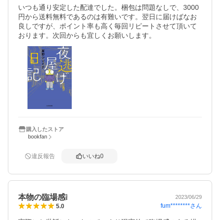
いつも通り安定した配達でした。梱包は問題なしで、3000
円から送料無料であるのは有難いです。翌日に届けばなお
良しですが、ポイント率も高く毎回リピートさせて頂いて
購入したストア
bookfan
違反報告
いいね
0
本物の臨場感❕
2023/06/29
fum********
さん
5.0