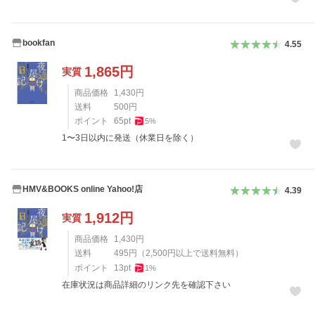
bookfan
4.55
1,865
円
実質
商品価格
1,430
円
送料
500
円
ポイント
65
pt
5
%
1〜3日以内に発送（休業日を除く）
HMV&BOOKS online Yahoo!店
4.39
1,912
円
実質
商品価格
1,430
円
送料
495
円
（
2,500
円以上で送料無料）
ポイント
13
pt
1
%
在庫状況は商品詳細のリンク先を確認下さい