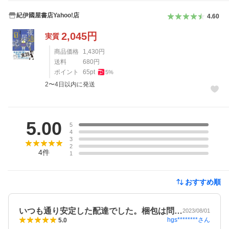
紀伊國屋書店Yahoo!店
4.60
2,045
円
実質
商品価格
1,430
円
送料
680
円
ポイント
65
pt
5
%
2〜4日以内に発送
レビュー
5.00
5
4
3
2
4
件
1
おすすめ順
いつも通り安定した配達でした。梱包は問…
2023/08/01
hgs********
さん
5.0