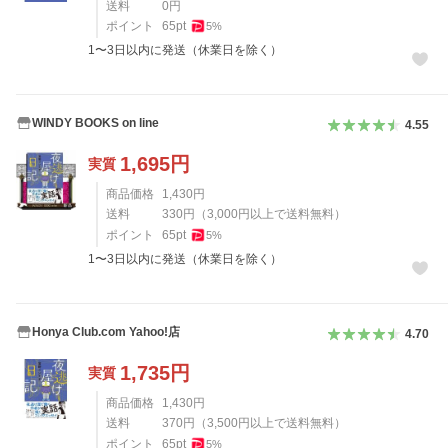
送料
0
円
ポイント
65
pt
5
%
1〜3日以内に発送（休業日を除く）
WINDY BOOKS on line
4.55
1,695
円
実質
商品価格
1,430
円
送料
330
円
（
3,000
円以上で送料無料）
ポイント
65
pt
5
%
1〜3日以内に発送（休業日を除く）
Honya Club.com Yahoo!店
4.70
1,735
円
実質
商品価格
1,430
円
送料
370
円
（
3,500
円以上で送料無料）
ポイント
65
pt
5
%