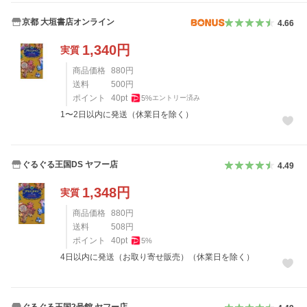
京都 大垣書店オンライン
4.66
1,340
円
実質
商品価格
880
円
送料
500
円
ポイント
40
pt
5
%
エントリー済み
1〜2日以内に発送（休業日を除く）
ぐるぐる王国DS ヤフー店
4.49
1,348
円
実質
商品価格
880
円
送料
508
円
ポイント
40
pt
5
%
4日以内に発送（お取り寄せ販売）（休業日を除く）
ぐるぐる王国2号館 ヤフー店