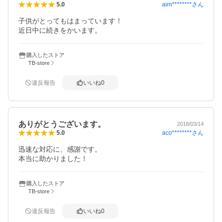
aim********
さん
5.0
子供がとってもはまっています！

近日中に続きをかいます。
購入したストア
TB-store
違反報告
いいね
0
ありがとうございます。
2018/03/14
aco********
さん
5.0
迅速な対応に、感謝です。

本当に助かりました！
購入したストア
TB-store
違反報告
いいね
0