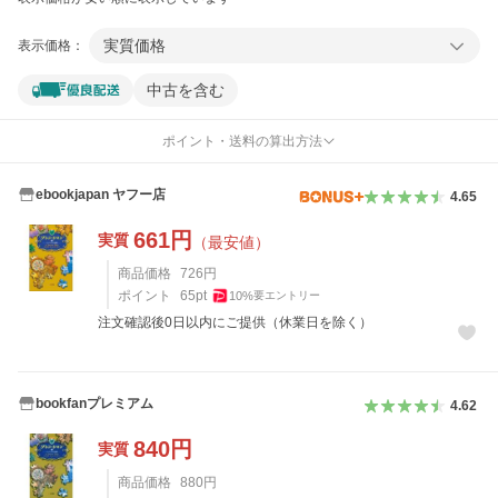
実質価格
表示価格：
中古を含む
ポイント・送料の算出方法
ebookjapan ヤフー店
4.65
661
円
実質
（最安値）
商品価格
726
円
ポイント
65
pt
10
%
要エントリー
注文確認後0日以内にご提供（休業日を除く）
bookfanプレミアム
4.62
840
円
実質
商品価格
880
円