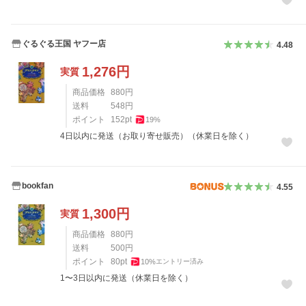
ぐるぐる王国 ヤフー店
4.48
1,276
円
実質
商品価格
880
円
送料
548
円
ポイント
152
pt
19
%
4日以内に発送（お取り寄せ販売）（休業日を除く）
bookfan
4.55
1,300
円
実質
商品価格
880
円
送料
500
円
ポイント
80
pt
10
%
エントリー済み
1〜3日以内に発送（休業日を除く）