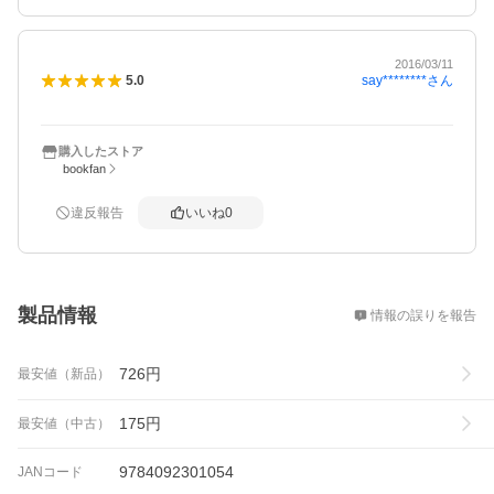
2016/03/11
say********
さん
5.0
購入したストア
bookfan
違反報告
いいね
0
概要
製品情報
情報の誤りを報告
726
円
最安値（新品）
175
円
最安値（中古）
9784092301054
JANコード