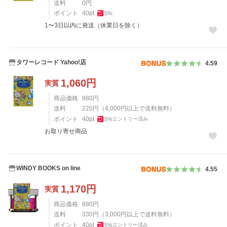
送料
0
円
ポイント
40
pt
5
%
1〜3日以内に発送（休業日を除く）
タワーレコード Yahoo!店
4.59
1,060
円
実質
商品価格
880
円
送料
220
円
（
4,000
円以上で送料無料）
ポイント
40
pt
5
%
エントリー済み
お取り寄せ商品
WINDY BOOKS on line
4.55
1,170
円
実質
商品価格
880
円
送料
330
円
（
3,000
円以上で送料無料）
ポイント
40
pt
5
%
エントリー済み