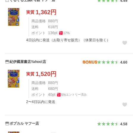
4.49
1,362
円
実質
商品価格
880
円
送料
618
円
ポイント
136
pt
17
%
4日以内に発送（お取り寄せ販売）（休業日を除く）
紀伊國屋書店Yahoo!店
4.60
1,520
円
実質
商品価格
880
円
送料
680
円
ポイント
40
pt
5
%
エントリー済み
2〜4日以内に発送
ポプカル ヤフー店
4.58