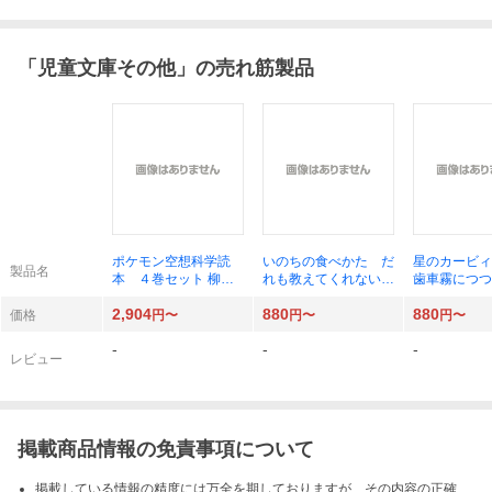
「
児童文庫その他
」の売れ筋製品
ポケモン空想科学読
いのちの食べかた だ
星のカービィ
製品名
本 ４巻セット 柳田
れも教えてくれない、
歯車霧につつ
理科雄／ほか著
世界のヒミツ （角川
事件！？ （
2,904
880
880
つばさ文庫 Ｂも３－
さ文庫 Ｃた
価格
円〜
円〜
円〜
１） 森達也／作 ヨ
０） 高瀬
-
-
-
シタケシンスケ／絵
苅野タウ／絵
レビュー
絵
掲載商品情報の免責事項について
掲載している情報の精度には万全を期しておりますが、その内容の正確