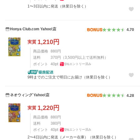
1〜3日以内に発送（休業日を除く）
Honya Club.com Yahoo!店
4.70
1,210
円
実質
商品価格
880
円
送料
370
円
（
3,500
円以上で送料無料）
ポイント
40
pt
5
%
エントリー済み
9時までのご注文で明日にお届け（休業日を除く）
ネオウィング Yahoo!店
4.28
1,220
円
実質
商品価格
880
円
送料
380
円
ポイント
40
pt
5
%
エントリー済み
2〜4日以内に発送（メーカー在庫）（休業日を除く）