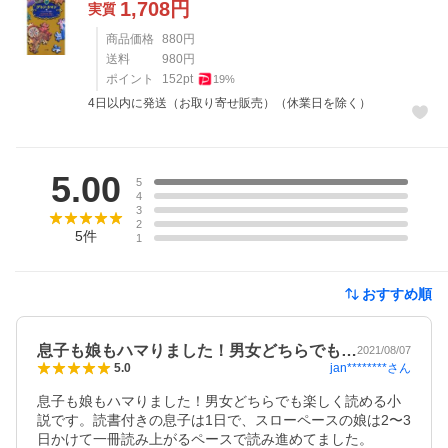
1,708
円
実質
商品価格
880
円
送料
980
円
ポイント
152
pt
19
%
4日以内に発送（お取り寄せ販売）（休業日を除く）
レビュー
5.00
5
4
3
2
5
件
1
おすすめ順
息子も娘もハマりました！男女どちらでも…
2021/08/07
jan********
さん
5.0
息子も娘もハマりました！男女どちらでも楽しく読める小
説です。読書付きの息子は1日で、スローペースの娘は2〜3
日かけて一冊読み上がるペースで読み進めてました。