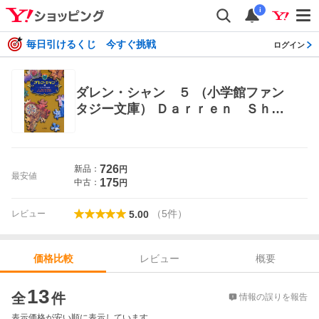
i
毎日引けるくじ 今すぐ挑戦
ログイン
ダレン・シャン ５ （小学館ファン
タジー文庫） Ｄａｒｒｅｎ Ｓｈａ
ｎ／作 橋本恵／訳 田口智子／絵
児童文庫その他
726
新品：
円
最安値
175
中古：
円
（
5
件
）
レビュー
5.00
レビュー
概要
価格比較
価格比較
13
全
件
情報の誤りを報告
表示価格が安い順に表示しています