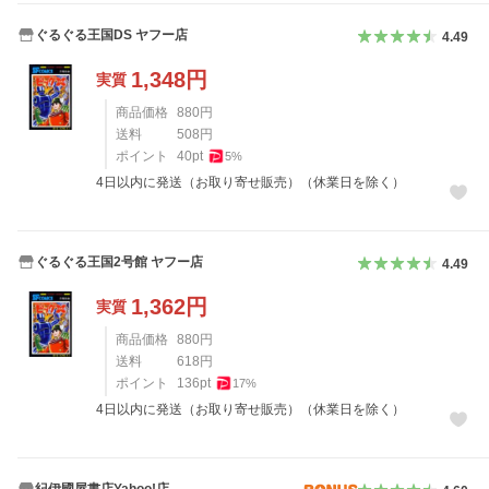
ぐるぐる王国DS ヤフー店
4.49
1,348
円
実質
商品価格
880
円
送料
508
円
ポイント
40
pt
5
%
4日以内に発送（お取り寄せ販売）（休業日を除く）
ぐるぐる王国2号館 ヤフー店
4.49
1,362
円
実質
商品価格
880
円
送料
618
円
ポイント
136
pt
17
%
4日以内に発送（お取り寄せ販売）（休業日を除く）
紀伊國屋書店Yahoo!店