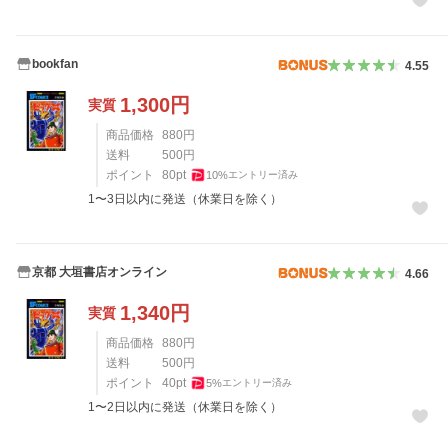
bookfan
4.55
1,300
円
実質
商品価格
880
円
送料
500
円
ポイント
80
pt
10
%
エントリー済み
1〜3日以内に発送（休業日を除く）
京都 大垣書店オンライン
4.66
1,340
円
実質
商品価格
880
円
送料
500
円
ポイント
40
pt
5
%
エントリー済み
1〜2日以内に発送（休業日を除く）