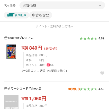
実質価格
表示価格：
中古を含む
ポイント・送料の算出方法
bookfanプレミアム
4.62
840
円
実質
（最安値）
商品価格
880
円
送料
0
円
ポイント
40
pt
5
%
1〜3日以内に発送（休業日を除く）
タワーレコード Yahoo!店
4.59
1,060
円
実質
商品価格
880
円