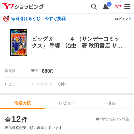
i
毎日引けるくじ 今すぐ挑戦
ログイン
ビッグＸ ４ （サンデーコミッ
クス） 手塚 治虫 著 秋田書店 サン
デーコミックス
880
最安値
新品：
円
（
0
件
）
レビュー
レビュー
概要
価格比較
価格比較
12
全
件
情報の誤りを報告
表示価格が安い順に表示しています