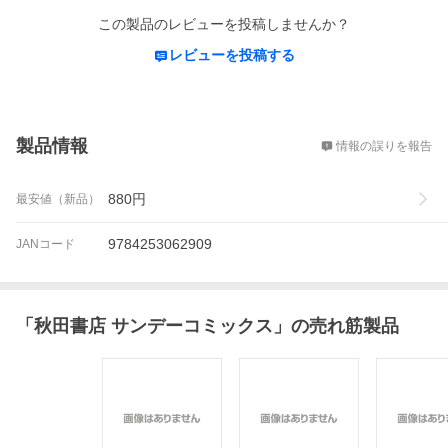
この製品のレビューを投稿しませんか？
レビューを投稿する
概要
製品情報
情報の誤りを報告
880
円
最安値（新品）
9784253062909
JANコード
「
秋田書店 サンデーコミックス
」の売れ筋製品