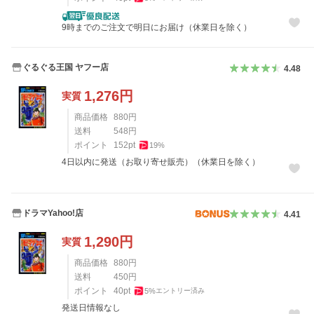
9時までのご注文で明日にお届け（休業日を除く）
ぐるぐる王国 ヤフー店
4.48
1,276
円
実質
商品価格
880
円
送料
548
円
ポイント
152
pt
19
%
4日以内に発送（お取り寄せ販売）（休業日を除く）
ドラマYahoo!店
4.41
1,290
円
実質
商品価格
880
円
送料
450
円
ポイント
40
pt
5
%
エントリー済み
発送日情報なし