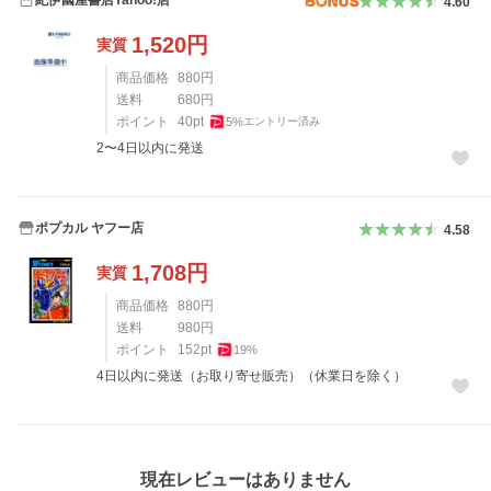
4.60
1,520
円
実質
商品価格
880
円
送料
680
円
ポイント
40
pt
5
%
エントリー済み
2〜4日以内に発送
ポプカル ヤフー店
4.58
1,708
円
実質
商品価格
880
円
送料
980
円
ポイント
152
pt
19
%
4日以内に発送（お取り寄せ販売）（休業日を除く）
レビュー
現在レビューはありません