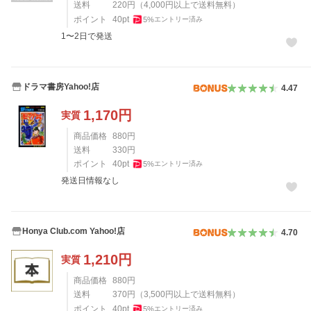
送料
220
円
（
4,000
円以上で送料無料）
ポイント
40
pt
5
%
エントリー済み
1〜2日で発送
ドラマ書房Yahoo!店
4.47
1,170
円
実質
商品価格
880
円
送料
330
円
ポイント
40
pt
5
%
エントリー済み
発送日情報なし
Honya Club.com Yahoo!店
4.70
1,210
円
実質
商品価格
880
円
送料
370
円
（
3,500
円以上で送料無料）
ポイント
40
pt
5
%
エントリー済み