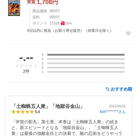
1,708
円
実質
商品価格
880
円
送料
980
円
ポイント
152
pt
19
%
4日以内に発送（お取り寄せ販売）（休業日を除く）
レビュー
-.--
5
4
3
2
2
件
1
おすすめ順
「土蜘蛛五人衆」「地獄谷金山」
2021/06/25
kon********
さん
5.0
「伊賀の影丸」第七巻。本巻は「土蜘蛛五人衆」の続き
と、新エピソードとなる「地獄谷金山」。「土蜘蛛五人
衆」は最後の強敵金目との決着で、敵の忍術をどうやって