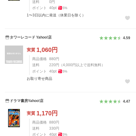
送料
0
円
ポイント
40
pt
5
%
1〜3日以内に発送（休業日を除く）
タワーレコード Yahoo!店
4.59
1,060
円
実質
商品価格
880
円
送料
220
円
（
4,000
円以上で送料無料）
ポイント
40
pt
5
%
お取り寄せ商品
ドラマ書房Yahoo!店
4.47
1,170
円
実質
商品価格
880
円
送料
330
円
ポイント
40
pt
5
%