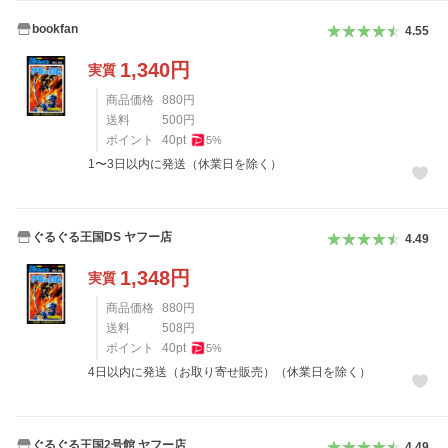
bookfan
4.55
1,340
円
実質
商品価格
880
円
送料
500
円
ポイント
40
pt
5
%
1〜3日以内に発送（休業日を除く）
ぐるぐる王国DS ヤフー店
4.49
1,348
円
実質
商品価格
880
円
送料
508
円
ポイント
40
pt
5
%
4日以内に発送（お取り寄せ販売）（休業日を除く）
ぐるぐる王国2号館 ヤフー店
4.49