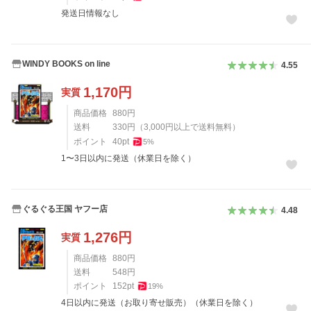
発送日情報なし
WINDY BOOKS on line
4.55
1,170
円
実質
商品価格
880
円
送料
330
円
（
3,000
円以上で送料無料）
ポイント
40
pt
5
%
1〜3日以内に発送（休業日を除く）
ぐるぐる王国 ヤフー店
4.48
1,276
円
実質
商品価格
880
円
送料
548
円
ポイント
152
pt
19
%
4日以内に発送（お取り寄せ販売）（休業日を除く）