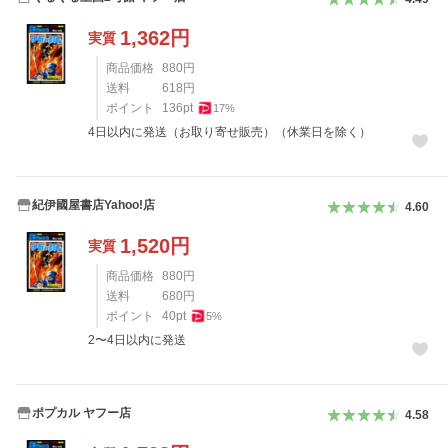
1,362
円
実質
商品価格
880
円
送料
618
円
ポイント
136
pt
17
%
4日以内に発送（お取り寄せ販売）（休業日を除く）
紀伊國屋書店Yahoo!店
4.60
1,520
円
実質
商品価格
880
円
送料
680
円
ポイント
40
pt
5
%
2〜4日以内に発送
ポプカル ヤフー店
4.58