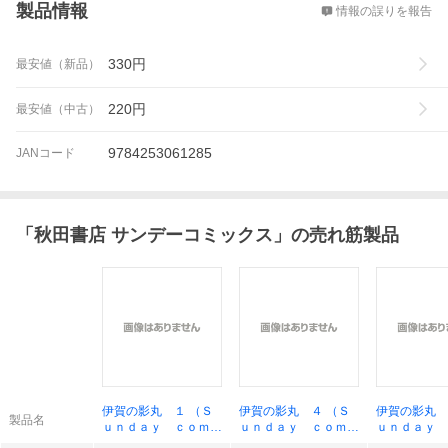
製品情報
情報の誤りを報告
330
円
最安値（新品）
220
円
最安値（中古）
9784253061285
JANコード
「
秋田書店 サンデーコミックス
」の売れ筋製品
伊賀の影丸 １ （Ｓ
伊賀の影丸 ４ （Ｓ
伊賀の影丸 
製品名
ｕｎｄａｙ ｃｏｍｉ
ｕｎｄａｙ ｃｏｍｉ
ｕｎｄａｙ 
ｃｓ 大長編忍者コミ
ｃｓ 大長編忍者コミ
ｃｓ 大長編