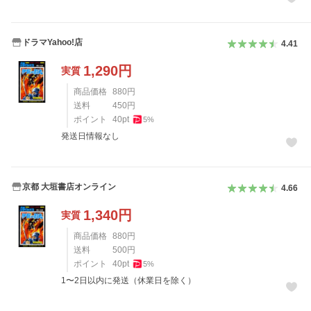
ドラマYahoo!店
4.41
1,290
円
実質
商品価格
880
円
送料
450
円
ポイント
40
pt
5
%
発送日情報なし
京都 大垣書店オンライン
4.66
1,340
円
実質
商品価格
880
円
送料
500
円
ポイント
40
pt
5
%
1〜2日以内に発送（休業日を除く）