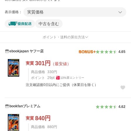
実質価格
表示価格：
中古を含む
ポイント・送料の算出方法
ebookjapan ヤフー店
4.65
301
円
実質
（最安値）
商品価格
330
円
ポイント
29
pt
10
%
要エントリー
注文確認後0日以内にご提供（休業日を除く）
bookfanプレミアム
4.62
840
円
実質
商品価格
880
円