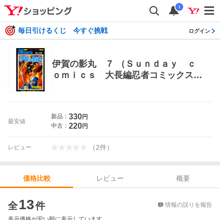
i
毎日引けるくじ 今すぐ挑戦
ログイン
伊賀の影丸 ７ （Ｓｕｎｄａｙ ｃ
ｏｍｉｃｓ 大長編忍者コミックス）
横山光輝／著 秋田書店 サンデーコミ
ックス
330
新品：
円
最安値
220
中古：
円
（
2
件
）
レビュー
レビュー
概要
価格比較
価格比較
13
全
件
情報の誤りを報告
表示価格が安い順に表示しています