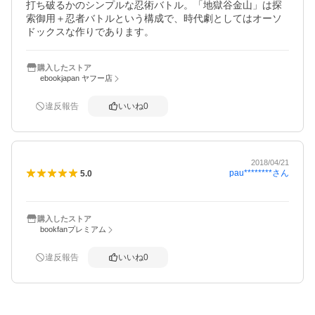
打ち破るかのシンプルな忍術バトル。「地獄谷金山」は探
索御用＋忍者バトルという構成で、時代劇としてはオーソ
ドックスな作りであります。
購入したストア
ebookjapan ヤフー店
違反報告
いいね
0
2018/04/21
pau********
さん
5.0
購入したストア
bookfanプレミアム
違反報告
いいね
0
概要