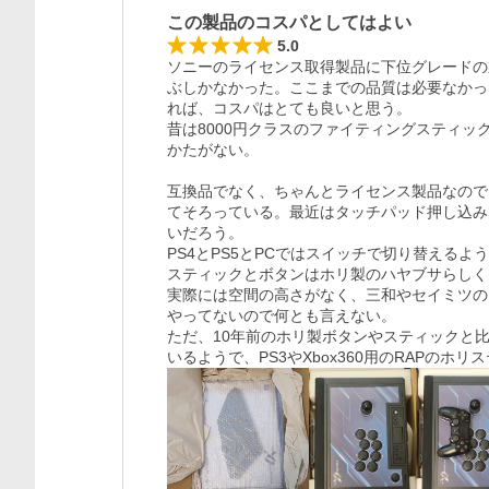
この製品のコスパとしてはよい
5.0
ソニーのライセンス取得製品に下位グレードの
ぶしかなかった。ここまでの品質は必要なかっ
れば、コスパはとても良いと思う。

昔は8000円クラスのファイティングスティ
かたがない。

互換品でなく、ちゃんとライセンス製品なので
てそろっている。最近はタッチパッド押し込み
いだろう。

PS4とPS5とPCではスイッチで切り替えるよう
スティックとボタンはホリ製のハヤブサらしく
実際には空間の高さがなく、三和やセイミツの
やってないので何とも言えない。

ただ、10年前のホリ製ボタンやスティックと
いるようで、PS3やXbox360用のRAPの