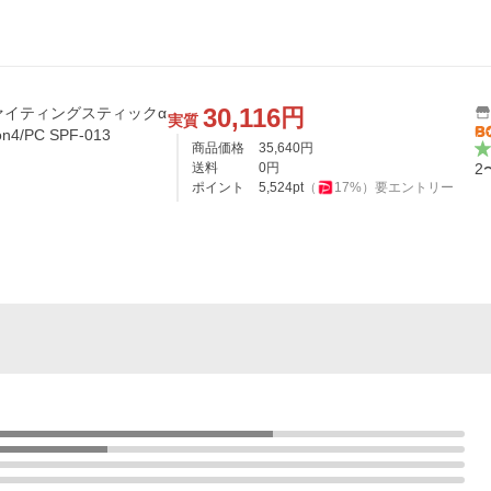
30,116
円
ファイティングスティックα
実質
tion4/PC SPF-013
商品価格
35,640
円
送料
0
円
2
ポイント
5,524
pt
（
17
%）
要エントリー