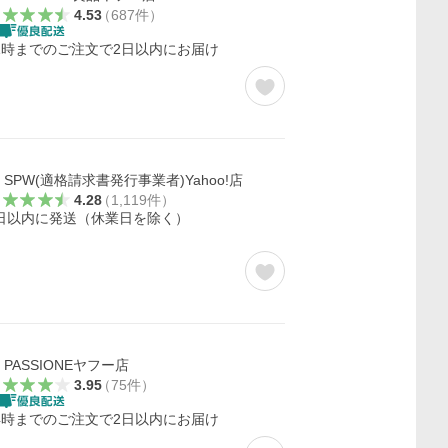
4.53
（
687
件
）
1時までのご注文で2日以内にお届け
SPW(適格請求書発行事業者)Yahoo!店
4.28
（
1,119
件
）
日以内に発送（休業日を除く）
PASSIONEヤフー店
3.95
（
75
件
）
4時までのご注文で2日以内にお届け