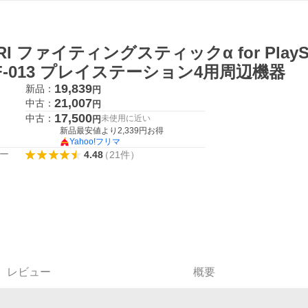
RI ファイティングスティックα for PlayStatio
F-013 プレイステーション4用周辺機器
19,839
新品：
円
21,007
中古：
円
17,500
中古：
未使用に近い
円
新品最安値より
2,339
円お得
Yahoo!フリマ
ー
4.48
（
21
件
）
レビュー
概要