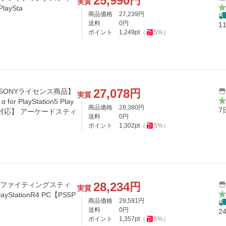
25,990
円
実質
PlaySta
商品価格
27,239
円
送料
0
円
1
ポイント
1,249
pt
（
5
%）
27,078
円
SONYライセンス商品】
実質
PlayStation5 Play
商品価格
28,380
円
7
PS4両対応】 アーケードスティ
送料
0
円
ポイント
1,302
pt
（
5
%）
28,234
円
】ファイティングスティ
実質
PlayStationR4 PC【PS5P
商品価格
29,591
円
送料
0
円
2
ポイント
1,357
pt
（
5
%）