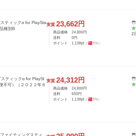
23,662
円
ィックα for PlaySta
実質
C 返品種別B
商品価格
24,800
円
2
送料
0
円
ポイント
1,138
pt
（
5
%）
24,312
円
ティックα for PlaySt
実質
コポス便不可）（２０２２年６
商品価格
24,800
円
送料
650
円
ポイント
1,138
pt
（
5
%）
】ファイティングスティ