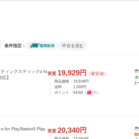
条件指定：
中古を含む
19,929
円
イティングスティックα fo
実質
（最安値）
S4対応】
商品価格
19,839
円
1
送料
1,000
円
ポイント
910
pt
（
5
%）
20,340
円
PlayStation5 Play
実質
商品価格
23,560
円