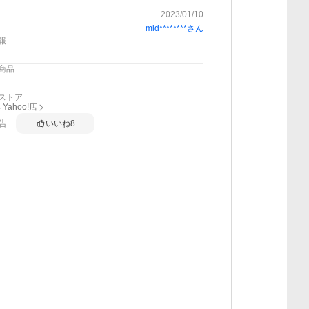
2023/01/10
mid********
さん
報
商品
ストア
Yahoo!店
告
いいね
8