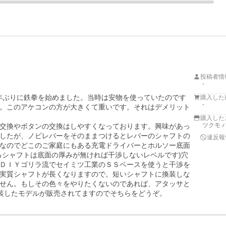
投稿者情
-
0年ぶりに鉄拳を始めました。当時は安物を使っていたのです
購入した
-
。このアケコンの方が大きくて重いです。それはデメリット
購入した
ツクモ パ
交換やボタンの交換はしやすくなっております。興味があっ
したが、ノビレバーをそのままつけるとレバーのシャフトの
違反報
なのでどこのご家庭にもある充電ドライバーとホルソー底面
るシャフトは底面の厚みが無ければ干渉しないレベルです)穴
ＤＩＹゴリラ流でセイミツ工業のＳＳベースを使うと干渉を
実質シャフトが長くなりますので。短いシャフトに換装しな
せん。もしその色々をやりたくないのであれば、アタッサと
装したモデルが販売されてますのでそちらをどうぞ。