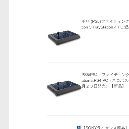
ホリ (PS5)ファイティングステ
tion 5 PlayStation 4 P
価格比較
PS5/PS4 ファイティングス
ation5,PS4,PC（ネ
月２３日発売）【新品】
【SONYライセンス商品