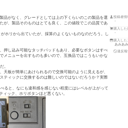
投稿者情
製品がなく、グレードとしては上の下くらいのこの製品を選
-
たが、製品そのものはとても良く、この値段でこの品質であ
購入した
-
ックがホリから出ていたが、採算のよくないものなのだろう。し
購入した
あみあみ 
、押し込み可能なタッチパッドもあり、必要なボタンはすべ
違反報
でメニューを出すものも多いので、互換品ではこうもいかな
だ。

、天板が簡単にあけられるので交換可能のように見えるが、
スティックに交換するのは難しいのではないだろうか？実際
比べると、なにも違和感を感じない程度にはレベルが上がって
ホリスティック、ホリボタンほど悪くない。