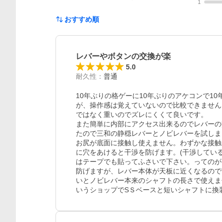
1
おすすめ順
レバーやボタンの交換が楽
5.0
耐久性
：
普通
10年ぶりの格ゲーに10年ぶりのアケコンで1
が、操作感は覚えていないので比較できません
ではなく重いのでズレにくくて良いです。

また簡単に内部にアクセス出来るのでレバーの
たので三和の静穏レバーとノビレバーを試しま
お尻が底面に接触し使えません。わずかな接触
に穴をあけると干渉を防げます。(干渉してい
はテープでも貼ってふさいで下さい。ってのが
防げますが、レバー本体が天板に近くなるので
いとノビレバー本来のシャフトの長さで使えま
いうショップでSＳベースと短いシャフトに換