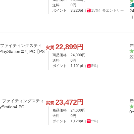
送料
0
円
ポイント
3,220
pt
（
15
%）
要エントリー
2
（
22,899
円
】ファイティングスティ
実質
 PlayStation〓4, PC【PS
商品価格
24,000
円
翌
送料
0
円
ポイント
1,101
pt
（
5
%）
23,472
円
D】ファイティングスティ
実質
yStation4 PC
商品価格
24,600
円
0
送料
0
円
ポイント
1,128
pt
（
5
%）