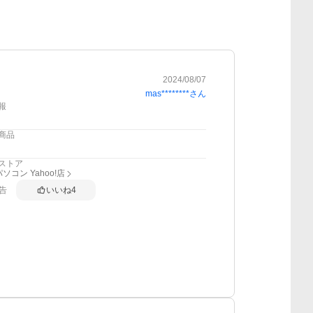
2024/08/07
mas********
さん
報
商品
ストア
ソコン Yahoo!店
告
いいね
4