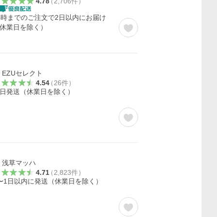
4.78
（
2,706
件
）
4時までのご注文で2日以内にお届け
休業日を除く）
EZUセレクト
4.54
（
26
件
）
日発送（休業日を除く）
浅草マッハ
4.71
（
2,823
件
）
〜1日以内に発送（休業日を除く）