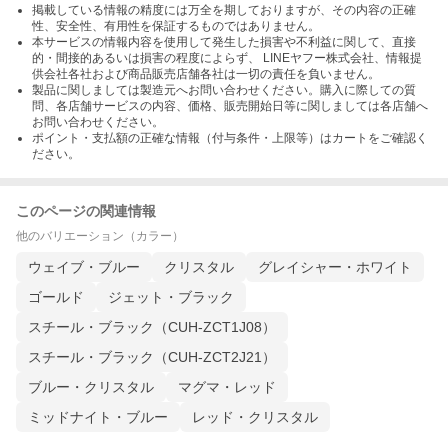
掲載している情報の精度には万全を期しておりますが、その内容の正確
性、安全性、有用性を保証するものではありません。
本サービスの情報内容を使用して発生した損害や不利益に関して、直接
的・間接的あるいは損害の程度によらず、 LINEヤフー株式会社、情報提
供会社各社および商品販売店舗各社は一切の責任を負いません。
製品に関しましては製造元へお問い合わせください。購入に際しての質
問、各店舗サービスの内容、価格、販売開始日等に関しましては各店舗へ
お問い合わせください。
ポイント・支払額の正確な情報（付与条件・上限等）はカートをご確認く
ださい。
このページの関連情報
他のバリエーション（カラー）
ウェイブ・ブルー
クリスタル
グレイシャー・ホワイト
ゴールド
ジェット・ブラック
スチール・ブラック（CUH-ZCT1J08）
スチール・ブラック（CUH-ZCT2J21）
ブルー・クリスタル
マグマ・レッド
ミッドナイト・ブルー
レッド・クリスタル