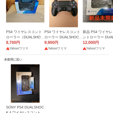
PS4 ワイヤレスコント
PS4 ワイヤレスコント
新品 PS4 ワイヤ
ローラー（DUALSHOC
ローラー DUALSHOCK
ントローラー DUA
K4） ジェット・ブラッ
8,700
4 ブラック
9,900
OCK4 ジェット・
12,000
円
円
円
ク CUH-ZCT2J
ック
Yahoo!フリマ
Yahoo!フリマ
Yahoo!フリマ
未使用に近い
SONY PS4 DUALSHOC
K 4 ワイヤレスコントロ