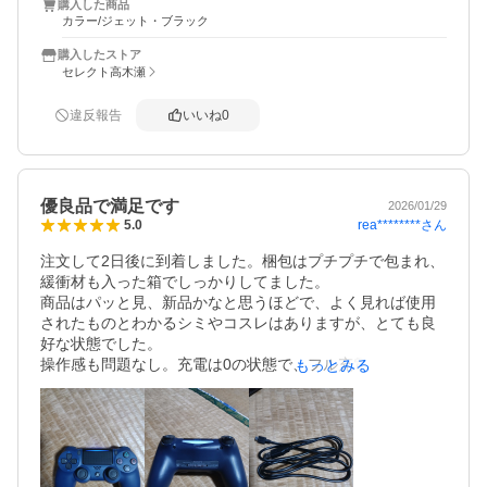
購入した商品
カラー/ジェット・ブラック
購入したストア
セレクト高木瀬
違反報告
いいね
0
優良品で満足です
2026/01/29
rea********
さん
5.0
注文して2日後に到着しました。梱包はプチプチで包まれ、
緩衝材も入った箱でしっかりしてました。

商品はパッと見、新品かなと思うほどで、よく見れば使用
されたものとわかるシミやコスレはありますが、とても良
好な状態でした。

操作感も問題なし。充電は0の状態で、フル充電後6時間使
もっとみる
用したら目盛りが1つ減るくらいでした。(ほとんどps4のト
ルネのみ使ってるのでゲームにもよるかもしれません)

とても満足な買い物でした！