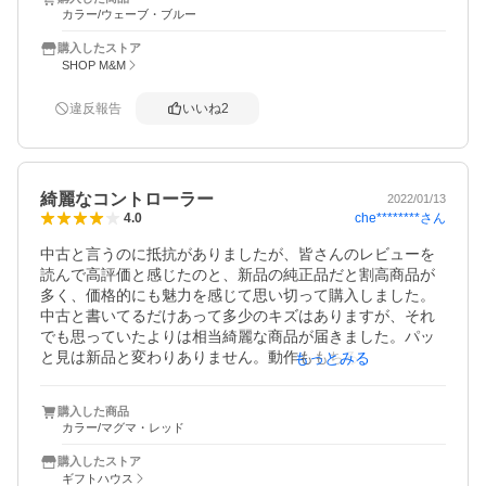
ますが、中古で買う（新品すげえ高いし）ならこちらの店
カラー/ウェーブ・ブルー
舗を選ぶのをお勧めします。
購入したストア
SHOP M&M
違反報告
いいね
2
綺麗なコントローラー
2022/01/13
che********
さん
4.0
中古と言うのに抵抗がありましたが、皆さんのレビューを
読んで高評価と感じたのと、新品の純正品だと割高商品が
多く、価格的にも魅力を感じて思い切って購入しました。

中古と書いてるだけあって多少のキズはありますが、それ
でも思っていたよりは相当綺麗な商品が届きました。パッ
と見は新品と変わりありません。動作ももちろん問題あり
もっとみる
ません。注文してから届くまでも早かったです。

星マイナス1は耐久性がまだ分からないためです。なのでこ
購入した商品
れからに期待です。
カラー/マグマ・レッド
購入したストア
ギフトハウス