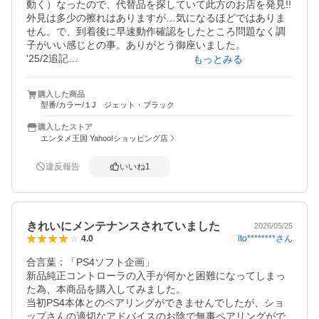
動く）なったので、代替品を探していて此方のお店を発見!!
外見は多少の擦れはありますが…気になるほどではありま
せん。で、到着後に早速動作確認をしたところ問題なく調
子がいい感じとの事。ありがとう御座いました。

'25/2追記

もっとみる
バッテリーが、使い込んだ古いコントローラーよりも早く
無くなる＆フォトナで反応が悪い時があると子供から言わ
購入した商品
れ、再度古いコントローラーと比較したらやはり古いコン
型番/カラー/１J ジェット・ブラック
トローラーでは購入したコントローラーの不具合は出ない
との事。対応可能かショップに問い合わせ中です。
購入したストア
エンタメ王国 Yahoo!ショッピング店
違反報告
いいね
1
きれいにメンテナンスされていました
2026/05/25
ito********
さん
4.0
合言葉：「PS4ソフト企画」

新品純正コントローラの入手が何かと困難になってしまっ
た為、本商品を購入してみました。

当初PS4本体とのペアリングができませんでしたが、ショ
ップさんの適切なアドバイスのお陰で無事ペアリングがで