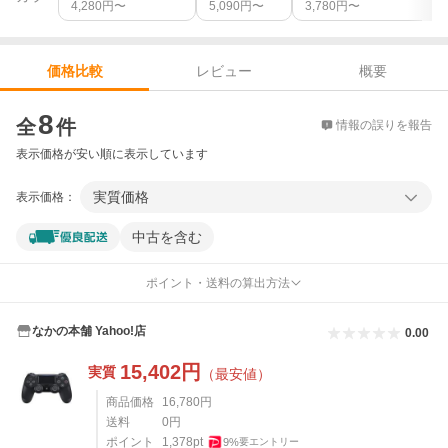
4,280
円〜
5,090
円〜
3,780
円〜
レビュー
概要
価格比較
価格比較
8
全
件
情報の誤りを報告
表示価格が安い順に表示しています
実質価格
表示価格：
中古を含む
ポイント・送料の算出方法
なかの本舗 Yahoo!店
0.00
15,402
円
実質
（最安値）
商品価格
16,780
円
送料
0
円
ポイント
1,378
pt
9
%
要エントリー