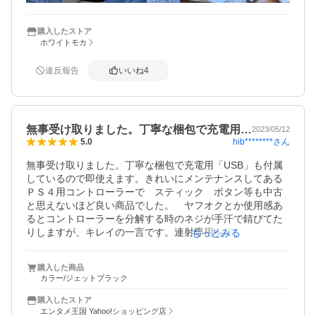
プチが無いのが淋しいが、紙なので環境配慮は多分GOOD
です。緩衝してるぐらいの感じで包まれており、程よいサ
イズの段ボールで梱包して配送でしてました。配送は早い
購入したストア
ホワイトモカ
し、プチプチの代わりに厚紙で代用してるあたり環境にも
GOOD！！あとは届いてすぐ、自分はコントローラーを使
う前に満充電したぐらいです。文句無しの買い物でした。
違反報告
いいね
4
ありがとう御座いました。
無事受け取りました。丁寧な梱包で充電用…
2023/05/12
hib********
さん
5.0
無事受け取りました。丁寧な梱包で充電用「USB」も付属
しているので即使えます。きれいにメンテナンスしてある
ＰＳ４用コントローラーで　スティック　ボタン等も中古
と思えないほど良い商品でした。　ヤフオクとか使用感あ
るとコントローラーを分解する時のネジが手汗で錆びてた
りしますが、キレイの一言です。連射専用を使用してたの
もっとみる
で純正は…捨てましたが、ＰＳ４本体の内蔵HDDを１T内
蔵SSDに換装するために購入しました。　初期設定が純正
購入した商品
じゃないと反応しなかったら困りますから「USB」付属は
カラー/ジェットブラック
必須条件でした。１ヶ月くらい使えればと思ってました
が、充電も問題ないので長く愛用できそうです。　潔癖症
購入したストア
の方はアルコールで表面拭くだけで十分なほどキレイに清
エンタメ王国 Yahoo!ショッピング店