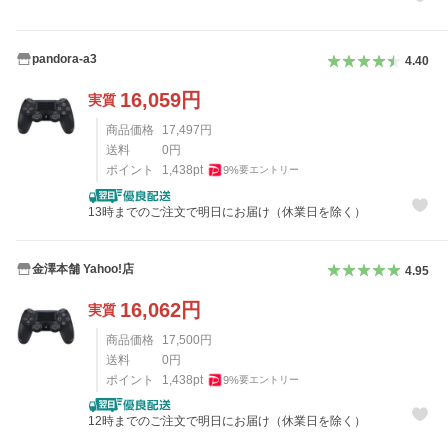
pandora-a3
4.40
16,059
円
実質
商品価格
17,497
円
送料
0
円
ポイント
1,438
pt
9
%
要エントリー
13時までのご注文で明日にお届け（休業日を除く）
金澤本舗 Yahoo!店
4.95
16,062
円
実質
商品価格
17,500
円
送料
0
円
ポイント
1,438
pt
9
%
要エントリー
12時までのご注文で明日にお届け（休業日を除く）