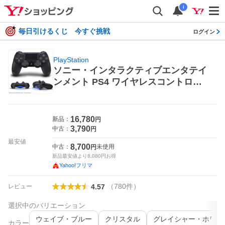
i
毎日引けるくじ 今すぐ挑戦
ログイン
PlayStation
ソニー・インタラクティブエンタテイ
ンメント PS4 ワイヤレスコントロー
ラー（DUALSHOCK4）ジェット・ブ
ラック CUH-ZCT2J プレイステーショ
ン4用周辺機器
16,780
新品：
円
3,790
中古：
円
最安値
8,700
中古：
未使用
円
新品最安値より
8,080
円お得
Yahoo!フリマ
（
780
件
）
レビュー
4.57
選択中のバリエーション
ウェイブ・ブルー
クリスタル
グレイシャー・ホワイ
カラー