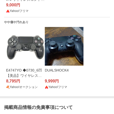
ーラー ジェット・ブラ
9,000
円
ック
Yahoo!フリマ
やや傷や汚れあり
E4747YO ◆0730_6凹
DUALSHOCK4
【美品】ワイヤレスコ
ントローラー DualSens
8,795
9,999
円
円
e CUH-ZCT2J DUALSH
Yahoo!オークション
Yahoo!フリマ
OCK 4 プレイステーシ
ョン4ゲーム機器
掲載商品情報の免責事項について