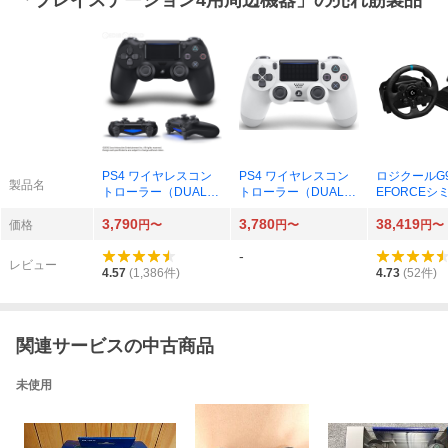
PS4 ワイヤレスコン
PS4 ワイヤレスコン
ロジクールG9
製品名
トローラー（DUALS
トローラー（DUALS
EFORCEシ
HOCK4） ジェット・
HOCK 4） グレイシャ
ション レー
3,790
3,780
38,419
ブラック CUH-ZCT2J
ー・ホワイト CUH-Z
イール
価格
円〜
円〜
円〜
CT2J13
-
レビュー
4.57
(
1,386
件)
4.73
(
52
件)
関連サービスの中古商品
未使用