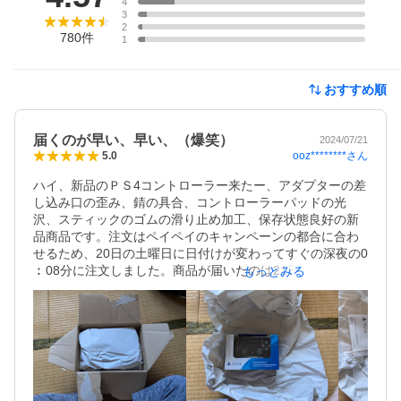
4
3
2
780
件
1
おすすめ順
届くのが早い、早い、（爆笑）
2024/07/21
ooz********
さん
5.0
ハイ、新品のＰＳ4コントローラー来たー、アダプターの差
し込み口の歪み、錆の具合、コントローラーパッドの光
沢、スティックのゴムの滑り止め加工、保存状態良好の新
品商品です。注文はペイペイのキャンペーンの都合に合わ
せるため、20日の土曜日に日付けが変わってすぐの深夜の0
︰08分に注文しました。商品が届いたのは21日の15︰00分
もっとみる
に到着しました。ヤフーメールでは22日の月曜日に到着予
定のハズなのに次の日には来ました。早い！！他の方のコ
メントでも早いとのコメントを見てましたが、笑ってしま
うぐらい早い。（笑）貴重な夏休みが無駄にならずに済ん
で息子が喜んいます。

配送状態はいつもの純正ＰＳ4パッドコントローラー箱の外
側に厚めの紙を緩衝材代わりに入れてあり、プラ製のプチ