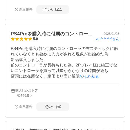
掃されてますので安心してプレイできると思います。PS4
は生産終了してるので予備でも良いと思います。　良い取
違反報告
いいね
11
り引きができました。
PS4Proを購入時に付属のコントロー…
2025/01/25
var********
さん
5.0
PS4Proを購入時に付属のコントローラの右スティックに触
れていなくとも微妙に入力がされる現象が出始めた為

新品購入しました。

前のコントローラが長持ちした為、2Pプレイ様に純正でな
いコントローラを買って以降からかなりの時間が経ち

店頭には在庫なく、定価より高い通販でしか購入できず今
もっとみる
に至ります。

品薄を理由に定価より高く設定されているのは気持ちが良
購入したストア
いものではありませんが、それが商売ですから文句は

電子問屋
言えません。

純正でなければ安価でも買えますが、個人的には様々な

違反報告
いいね
0
部分においても、肝心な操作性においても、純正が最も

使い勝手が良く高価でも純正を買う以外の選択はないと考
えます。