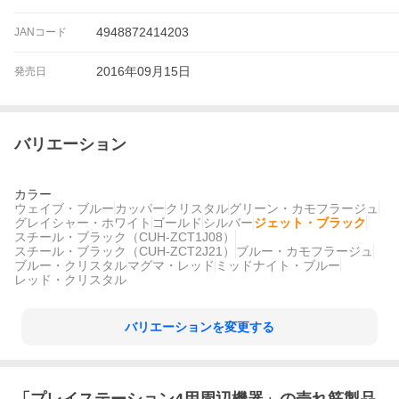
4948872414203
JANコード
2016年09月15日
発売日
バリエーション
カラー
ウェイブ・ブルー
カッパー
クリスタル
グリーン・カモフラージュ
グレイシャー・ホワイト
ゴールド
シルバー
ジェット・ブラック
スチール・ブラック（CUH-ZCT1J08）
スチール・ブラック（CUH-ZCT2J21）
ブルー・カモフラージュ
ブルー・クリスタル
マグマ・レッド
ミッドナイト・ブルー
レッド・クリスタル
バリエーションを変更する
「
プレイステーション4用周辺機器
」の売れ筋製品