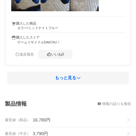
購入した商品
カラー/ミッドナイトブルー
購入したストア
ゲームリサイクルDAICHU
違反報告
いいね
0
もっと見る
概要
製品情報
情報の誤りを報告
16,780
円
最安値（新品）
3,790
円
最安値（中古）