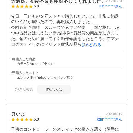
大満足。初期不良も即対応してくれました。
2023/05/23
iis********
さん
5.0
先日、同じものを同ストアで購入したところ、非常に満足
のいく品が届いたので、再度購入しました。

今回も前回同様、スムーズで素早い発送、丁寧な梱包、か
つ中古品とは思えない新品同様の良品質の商品が届きまし
た。念のために届いてすぐ動作確認をしたところ、右アナ
ログスティックにドリフト症状が見られたため、問い合わ
もっとみる
せフォームからストアに報告したところ、すぐに動作に問
題の無い別物と交換していただけました。こちらももちろ
購入した商品
ん、非常に状態の良い新品と見まごうばかりの品でした。
カラー/ジェットブラック
今後もPS4コントローラーを購入する際は、このストアか
ら購入したいと思っています。
購入したストア
エンタメ王国 Yahoo!ショッピング店
違反報告
いいね
3
良いよ
2025/01/15
cdg********
さん
5.0
子供のコントローラーのスティックの動きが悪く（勝手に