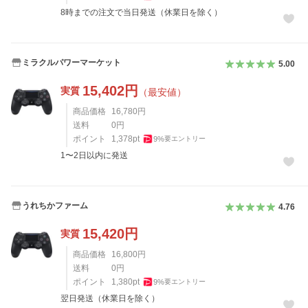
8時までの注文で当日発送（休業日を除く）
ミラクルパワーマーケット
5.00
15,402
円
実質
（最安値）
商品価格
16,780
円
送料
0
円
ポイント
1,378
pt
9
%
要エントリー
1〜2日以内に発送
うれちかファーム
4.76
15,420
円
実質
商品価格
16,800
円
送料
0
円
ポイント
1,380
pt
9
%
要エントリー
翌日発送（休業日を除く）