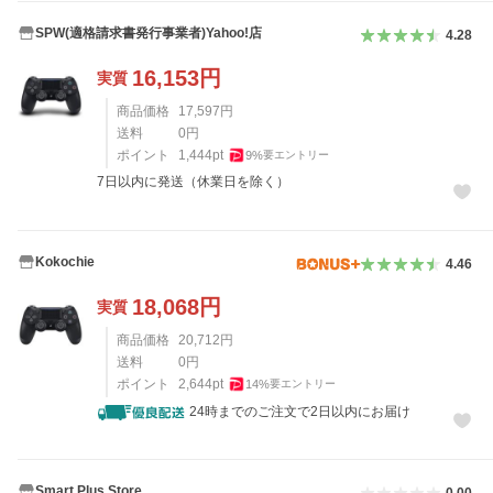
SPW(適格請求書発行事業者)Yahoo!店
4.28
16,153
円
実質
商品価格
17,597
円
送料
0
円
ポイント
1,444
pt
9
%
要エントリー
7日以内に発送（休業日を除く）
Kokochie
4.46
18,068
円
実質
商品価格
20,712
円
送料
0
円
ポイント
2,644
pt
14
%
要エントリー
24時までのご注文で2日以内にお届け
Smart Plus Store