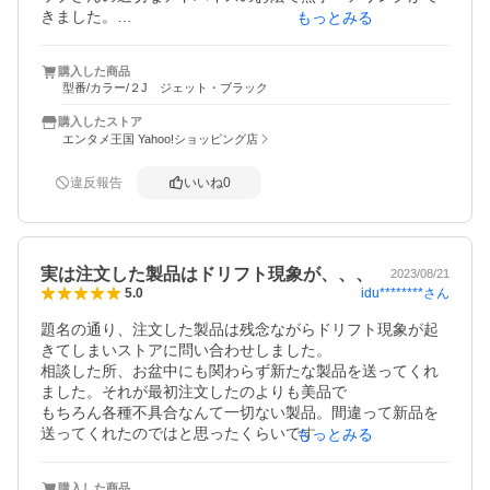
きました。

もっとみる
また、最初の1週間位マイクラで視線が勝手に動く症状が
時々でて様子を見ていましたが、その後症状は落ち着き安
購入した商品
心しました。

型番/カラー/２J ジェット・ブラック
今後どのくらいこの調子を保ってくれるか心配ではありま
すが、きれいにメンテナンスもされておりましたので、値
購入したストア
段と内容のバランスには概ね納得しております。
エンタメ王国 Yahoo!ショッピング店
違反報告
いいね
0
実は注文した製品はドリフト現象が、、、
2023/08/21
idu********
さん
5.0
題名の通り、注文した製品は残念ながらドリフト現象が起
きてしまいストアに問い合わせしました。

相談した所、お盆中にも関わらず新たな製品を送ってくれ
ました。それが最初注文したのよりも美品で

もちろん各種不具合なんて一切ない製品。間違って新品を
送ってくれたのではと思ったくらいです。

もっとみる
相談した際の対応もGOODです。純正コントローラーなの
で良いというのは誰もが知っていると思い

購入した商品