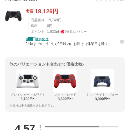
0.00
18,126
円
実質
商品価格
19,749
円
送料
0
円
ポイント
1,623
pt
9
%
要エントリー
24時までのご注文で2日以内にお届け（休業日を除く）
他のバリエーションも合わせて価格比較
グレイシャー・ホワイト
マグマ・レッド
ミッドナイト・ブルー
3,780
3,800
3,900
円〜
円〜
円〜
※ 価格は中古価格を含む表示です。
レビュー
4.57
5