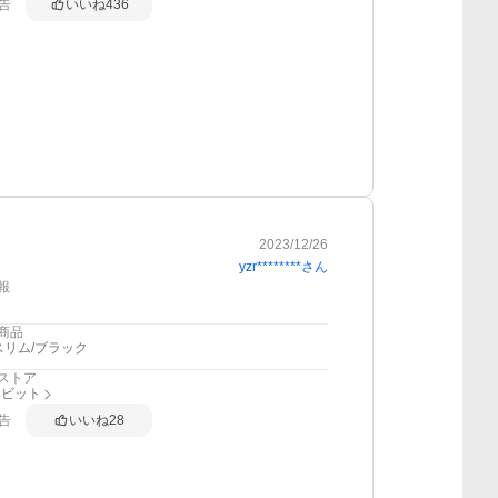
告
いいね
436
2023/12/26
yzr********
さん
報
商品
スリム/ブラック
ストア
ハビット
告
いいね
28