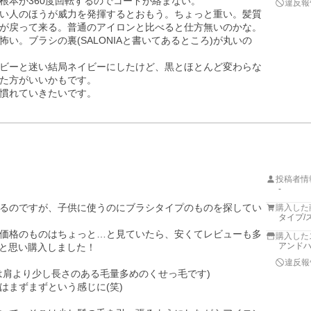
本が360度回転するのでコードが絡まない。

違反報
い人のほうが威力を発揮するとおもう。ちょっと重い。髪質
が戻って来る。普通のアイロンと比べると仕方無いのかな。
い。ブラシの裏(SALONIAと書いてあるところ)が丸いの
ビーと迷い結局ネイビーにしたけど、黒とほとんど変わらな
た方がいいかもです。

慣れていきたいです。
投稿者情
-
るのですが、子供に使うのにブラシタイプのものを探してい
購入した
タイプ/
価格のものはちょっと…と見ていたら、安くてレビューも多
購入した
アンド
！と思い購入しました！

違反報
肩より少し長さのある毛量多めのくせっ毛です)

まずまずという感じに(笑)
