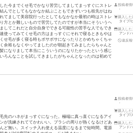
投稿者情
した今までくせ毛でかなり苦労してましてまっすぐにストレ
-
結んでとしてもなかなか結ぶこともできずいつも枝先がはね
れてまして美容院行ったとしてもなかなか最初の時はストレ
購入した
タイプ/
り方とか難しいもので苦労してたのですが本当にそういうヘ
ましてこれだと自分自身でできる可能性の苦手な人でもでき
購入した
速使ってみてくせ毛の方はまっすぐにそれで寝るときもやは
アンド
くせ毛が多く寝る時もボサボサになったりとかめちゃくちゃ
違反報
く余裕もなくやってましたのが朝起きてみましたらちゃんと
髪になりまして本当にこういうのになりたかったという感じ
いろんなことを試してきましたがちゃんとなったのは初めて
投稿者情
-
購入した
タイプ/
毛先のハネがまっすぐになった。極端に真っ直ぐになるアイ
ンが洗練されててかわいい。ブラシの周りが熱くなるけどあ
購入した
アンド
んど無い。スイッチ入れ使える温度になるまで短時間。電源