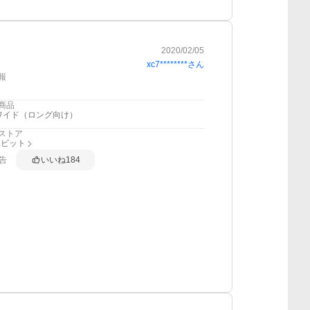
2020/02/05
xc7********
さん
報
商品
ワイド（ロング向け）
ストア
ハビット
告
いいね
184