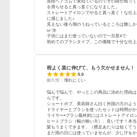
普段ヘアゴムで束ねているのでその跡が残って
を滑らせると真っ直ぐになりました。

ストレートアイロンでやると真っ直ぐ！な仕上
に感じました♪

見えない後ろ側のうねっているところは難しか
ω･)b

子供にはまだ使っていないので一旦星4で

初めてのブラシタイプ、この価格で十分な仕上がり
程よく楽に伸びて、もう欠かせません！
5.0
耐久性
：
壊れにくい
悩んで悩んで、やっとこの商品に決めた理由は、
らです。

ショートボブ、美容師さん曰く外国の方のような
ドライヤーとブラシを使ったセットは時間がか
ライヤー•ブラシ最終的にはストレートアイロ
ヒートブラシ（幅の狭い方）、良いです！本当
髪もうまくできます。（襟足あたりは短くてう
まだ雨の日には使っていませんが、少し汗をか