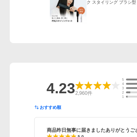
ク スタイリング ブラシ型 c
5
4.23
4
3
2,960
件
2
1
おすすめ順
商品昨日無事に届きましたありがとうご
5.0