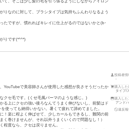
いて、そこは少し髪の毛を引っ張るようにしながらアイロン
がりなのに対して、ブラシタイプは気持ちふんわりなるよう
ったですが、慣れればキレイに仕上がるのではないかと(b･
です(*^^*)
投稿者情
-
YouTubeで美容師さんが使用した感想が良さそうだったか
購入した
タイプ/
クセ毛です。(くせ毛風パーマのような感じ。)

購入した
アンド
かる上にクセの強い後ろなんてうまく伸びないし、前髪はド
ンを使っても納得いかない。暑くて疲れて諦めてました。

違反報
に！楽に程よく伸ばせて、少しカールもできるし、難関の前
まく巻けませんが、それ以外うまくいくので問題なし！）

く程度なら、クセは戻りません。
