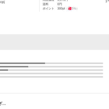
1
pj
送料
0
円
ポイント
300
pt
（
5
%）
ざ…