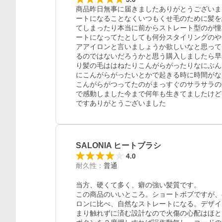
商品昨日無事に届きましたありがとうございま
ートになることなくいつもくせ毛のために髪を
てしまったり本当に前からストレート型のが憧
ートになってたとしても何分スタイリングのや
アアイロンと言いましょうか欲しいなと思って
るのではないだろうかと思う購入しましたら早
り髪の毛ははねたりこんがらがったりなにぶん
にこんがらがったいとかで起きる時に時間がな
こんがらがつってたのがまっすぐのサラサラの
で感動しました今まで何年も生きてましたけど
ですありがとうございました
SALONIA ヒートブラシ
4.0
耐久性
：
普通
当方、硬くて多く、癖の強い髪質です。

この商品のいいところ。ショートボブですが、
ロンに比べ、自然なストレートになる。デザイ
まり触れずに済む設計なので火傷の心配はほと