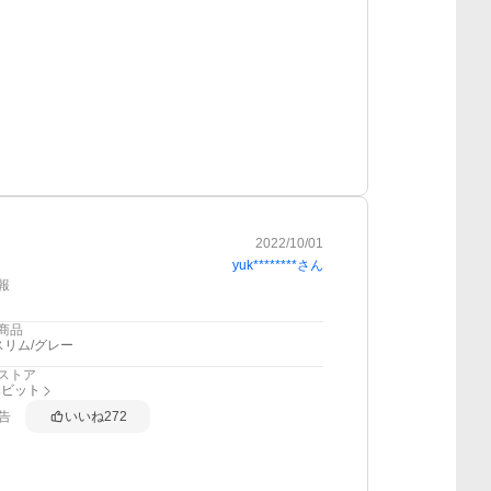
2022/10/01
yuk********
さん
報
商品
スリム/グレー
ストア
ハビット
告
いいね
272