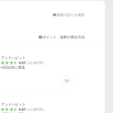
情報の誤りを報告
ポイント・送料の算出方法
アンドハビット
4.57
（
11,697
件
）
〜3日以内に発送
アンドハビット
4.57
（
11,697
件
）