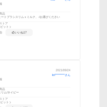
報
商品
ヒートブラシスリムｘミルク、-/お選びください
ストア
ハビット
告
いいね
17
2021/09/24
kri********
さん
報
商品
スリム/ネイビー
ストア
ハビット