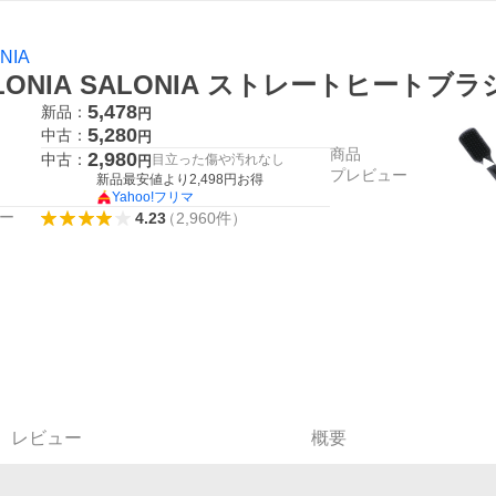
NIA
LONIA SALONIA ストレートヒートブラシ
5,478
新品：
円
5,280
中古：
円
商品
2,980
中古：
目立った傷や汚れなし
円
プレビュー
新品最安値より
2,498
円お得
Yahoo!フリマ
ー
4.23
（
2,960
件
）
レビュー
概要