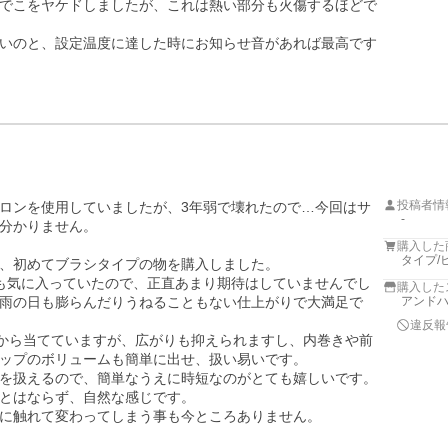
でこをヤケドしましたが、これは熱い部分も火傷するほどで
いのと、設定温度に達した時にお知らせ音があれば最高です
投稿者情
ロンを使用していましたが、3年弱で壊れたので…今回はサ
-
分かりません。

購入した
タイプ/
、初めてブラシタイプの物を購入しました。

も気に入っていたので、正直あまり期待はしていませんでし
購入した
雨の日も膨らんだりうねることもない仕上がりで大満足で
アンド
違反報
側から当てていますが、広がりも抑えられますし、内巻きや前
ップのボリュームも簡単に出せ、扱い易いです。

を扱えるので、簡単なうえに時短なのがとても嬉しいです。

とはならず、自然な感じです。

に触れて変わってしまう事も今ところありません。
