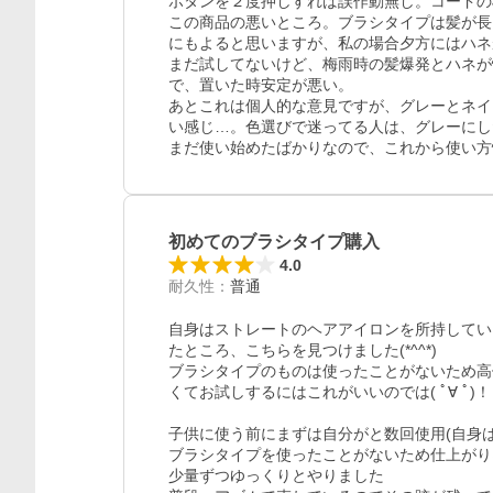
ボタンを２度押しすれば誤作動無し。コードの根
この商品の悪いところ。ブラシタイプは髪が長
にもよると思いますが、私の場合夕方にはハネ
まだ試してないけど、梅雨時の髪爆発とハネが怖
で、置いた時安定が悪い。

あとこれは個人的な意見ですが、グレーとネイ
い感じ…。色選びで迷ってる人は、グレーにし
まだ使い始めたばかりなので、これから使い方
初めてのブラシタイプ購入
4.0
耐久性
：
普通
自身はストレートのヘアアイロンを所持してい
たところ、こちらを見つけました(*^^*)

ブラシタイプのものは使ったことがないため高
くてお試しするにはこれがいいのでは( ﾟ∀ ﾟ)
子供に使う前にまずは自分がと数回使用(自身は
ブラシタイプを使ったことがないため仕上がりは
少量ずつゆっくりとやりました
