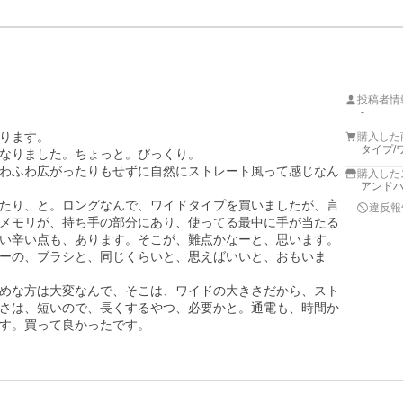
投稿者情
-
ります。

購入した
タイプ/
なりました。ちょっと。びっくり。

わふわ広がったりもせずに自然にストレート風って感じなん
購入した
アンド
たり、と。ロングなんで、ワイドタイプを買いましたが、言
違反報
メモリが、持ち手の部分にあり、使ってる最中に手が当たる
い辛い点も、あります。そこが、難点かなーと、思います。

ーの、ブラシと、同じくらいと、思えばいいと、おもいま
めな方は大変なんで、そこは、ワイドの大きさだから、スト
さは、短いので、長くするやつ、必要かと。通電も、時間か
す。買って良かったです。
