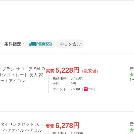
条件指定：
中古を含む
5,228
円
ブラシ サロニア SALO
実質
（最安値）
商品価格
5,478
円
1
レートアイロン
送料
0
円
ポイント
250
pt
（
5
%）
6,278
円
短スタイリングセット スト
実質
商品価格
6,578
円