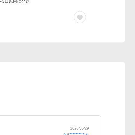
〜3日以内に発送
2020/05/29
ouz********
さん