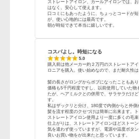
ストレートアイロン、カールアイロンでは、お
はなく、安心して使えます。

口コミにもあったように、ちょっとコードが短
が、使い心地的には最高です。

コスパよし。時短になる
5.0
購入前は他メーカー約２万円のストレートアイ
ロニアを購入。使い始めなので、まだ耐久性は
髪の長さがロングからボブになったこともあり
価格も5千円程度ですし、以前使用していた物
たが、ヘアミルクとの併用で、サラサラだけど
す。

私はザックリと分け、180度で内側からと外
髪を流す程度のクセづけは簡単に出来ます。ト
ストレートアイロン使用より一度に多くの毛束
仕上がりは、ストレートアイロンほどストーン
気を遣わず使っていますが、電源や温度ボタン
レビュー
良いお買い物をが出来たと思っています。