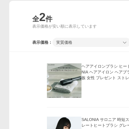
2
全
件
表示価格が安い順に表示しています
表示価格：
実質価格
ヘアアイロンブラシ ヒート
NIA ヘアアイロン ヘアブラシ ストレート 友人 家
族 女性 プレゼント スト
価格比較
SALONIA サロニア 時
レートヒートブラシ グレー ヘアオイル ヘアミル