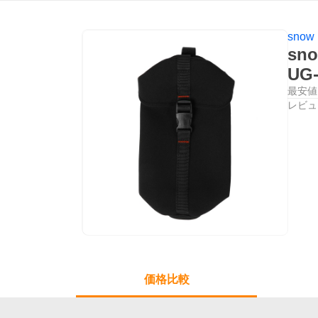
snow 
sn
UG
最安値
レビュ
価格比較