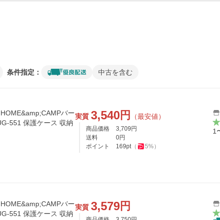
条件指定：
中古を含む
3,540
円
 HOME&amp;CAMPバー
実質
（最安値）
-551 保護ケース 収納
商品価格
3,709
円
1
送料
0
円
ポイント
169
pt
（
5
%）
3,579
円
 HOME&amp;CAMPバー
実質
-551 保護ケース 収納
商品価格
3,750
円