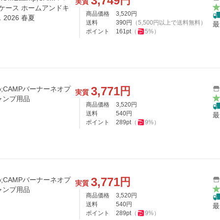
3,749
円
実質
 ケース ホームアンドキ
商品価格
3,520
円
2026 春夏
送料
390
円
（
5,500
円以上で送料無料）
最
ポイント
161
pt
（
5
%）
3,771
円
p;CAMPバーナーネオプ
実質
51 キャンプ用品
商品価格
3,520
円
送料
540
円
最
ポイント
289
pt
（
9
%）
3,771
円
p;CAMPバーナーネオプ
実質
51 キャンプ用品
商品価格
3,520
円
送料
540
円
最
ポイント
289
pt
（
9
%）