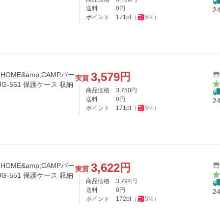
送料
0
円
2
ポイント
171
pt
（
5
%）
3,579
円
 HOME&amp;CAMPバー
実質
-551 保護ケース 収納
商品価格
3,750
円
送料
0
円
2
ポイント
171
pt
（
5
%）
3,622
円
 HOME&amp;CAMPバー
実質
-551 保護ケース 収納
商品価格
3,794
円
送料
0
円
2
ポイント
172
pt
（
5
%）