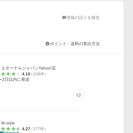
情報の誤りを報告
ポイント・送料の算出方法
エターナルジャパンYahoo!店
4.10
（
108
件
）
〜2日以内に発送
M-style
4.27
（
377
件
）