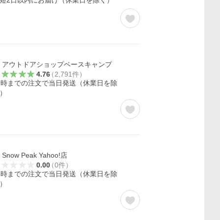
短2日以内にお届け（休業日を除く）
アウトドアショップベースキャンプ
4.76
（
2,791
件
）
2時までの注文で当日発送（休業日を除
）
Snow Peak Yahoo!店
0.00
（
0
件
）
3時までの注文で当日発送（休業日を除
）