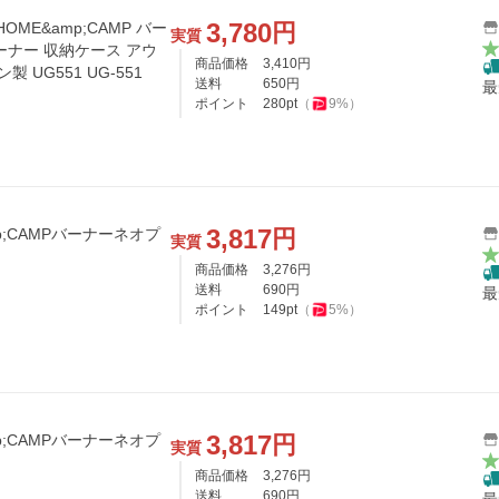
3,780
円
HOME&amp;CAMP バー
実質
ーナー 収納ケース アウ
商品価格
3,410
円
 UG551 UG-551
送料
650
円
最
ポイント
280
pt
（
9
%）
3,817
円
p;CAMPバーナーネオプ
実質
商品価格
3,276
円
送料
690
円
最
ポイント
149
pt
（
5
%）
3,817
円
p;CAMPバーナーネオプ
実質
商品価格
3,276
円
送料
690
円