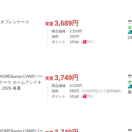
3,689
円
ネオプレンケース
実質
商品価格
3,520
円
送料
330
円
2
ポイント
161
pt
（
5
%）
3,749
円
 HOME&amp;CAMPバー
実質
 ケース ホームアンドキ
商品価格
3,520
円
2026 春夏
送料
390
円
（
5,500
円以上で送料無料）
最
ポイント
161
pt
（
5
%）
 HOME&amp;CAMPバー