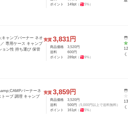
最
ポイント
149
pt
（
5
%）
3,831
円
p;キャンプバーナー ネオ
実質
) ／ 専用ケース キャンプ
商品価格
3,520
円
1
ション性 持ち運び 保管
送料
600
円
く
ポイント
289
pt
（
9
%）
3,859
円
amp;CAMPバーナーネ
実質
 ストーブ 調理 キャンプ
商品価格
3,520
円
1
送料
500
円
（
5,000
円以上で送料無料）
く
ポイント
161
pt
（
5
%）