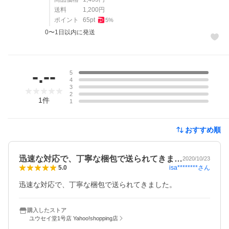
送料
1,200
円
ポイント
65
pt
5
%
0〜1日以内に発送
レビュー
-.--
5
4
3
2
1
件
1
おすすめ順
迅速な対応で、丁寧な梱包で送られてきま…
2020/10/23
isa********
さん
5.0
迅速な対応で、丁寧な梱包で送られてきました。
購入したストア
ユウセイ堂1号店 Yahoo!shopping店