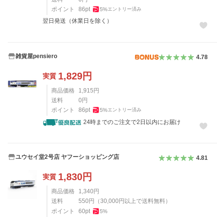
ポイント
86
pt
5
%
エントリー済み
翌日発送（休業日を除く）
雑貨屋pensiero
4.78
1,829
円
実質
商品価格
1,915
円
送料
0
円
ポイント
86
pt
5
%
エントリー済み
24時までのご注文で2日以内にお届け
ユウセイ堂2号店 ヤフーショッピング店
4.81
1,830
円
実質
商品価格
1,340
円
送料
550
円
（
30,000
円以上で送料無料）
ポイント
60
pt
5
%