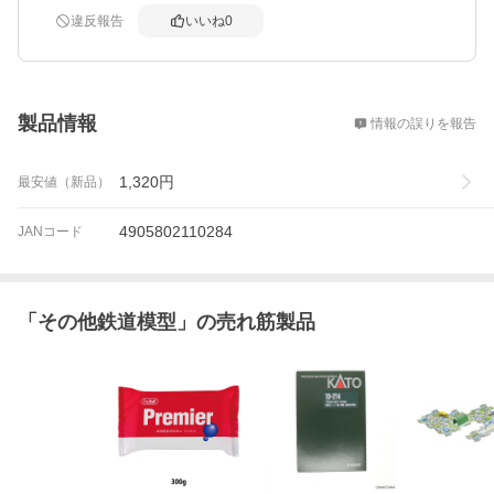
違反報告
いいね
0
概要
製品情報
情報の誤りを報告
1,320
円
最安値（新品）
4905802110284
JANコード
「
その他鉄道模型
」の売れ筋製品