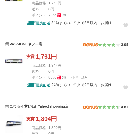
商品価格
1,743
円
送料
0
円
ポイント
78
pt
5
%
24時までのご注文で2日以内にお届け
PASSIONEヤフー店
3.95
1,761
円
実質
商品価格
1,844
円
送料
0
円
ポイント
83
pt
5
%
エントリー済み
24時までのご注文で2日以内にお届け
ユウセイ堂1号店 Yahoo!shopping店
4.61
1,804
円
実質
商品価格
1,890
円
送料
0
円