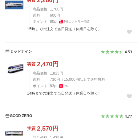
商品価格
1,760
円
送料
600
円
ポイント
80
pt
5
%
エントリー済み
15時までの注文で当日発送（休業日を除く）
ミッドナイン
4.53
2,470
円
実質
商品価格
1,823
円
送料
730
円
（
15,000
円以上で送料無料）
ポイント
83
pt
5
%
14時までの注文で当日発送（休業日を除く）
GOOD ZERO
4.77
2,570
円
実質
商品価格
1,435
円