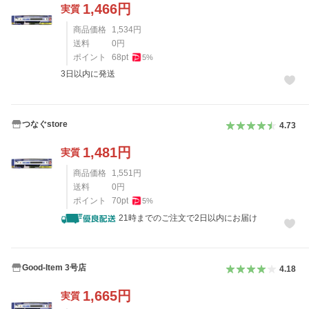
1,466
円
実質
商品価格
1,534
円
送料
0
円
ポイント
68
pt
5
%
3日以内に発送
つなぐstore
4.73
1,481
円
実質
商品価格
1,551
円
送料
0
円
ポイント
70
pt
5
%
21時までのご注文で2日以内にお届け
Good-Item 3号店
4.18
1,665
円
実質