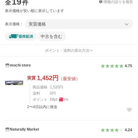
19
全
件
情報の誤りを報告
表示価格が安い順に表示しています
実質価格
表示価格：
中古を含む
ポイント・送料の算出方法
mochi store
4.75
1,452
円
実質
（最安値）
商品価格
1,520
円
送料
0
円
ポイント
68
pt
5
%
2〜4日以内に発送
Naturally Market
4.24