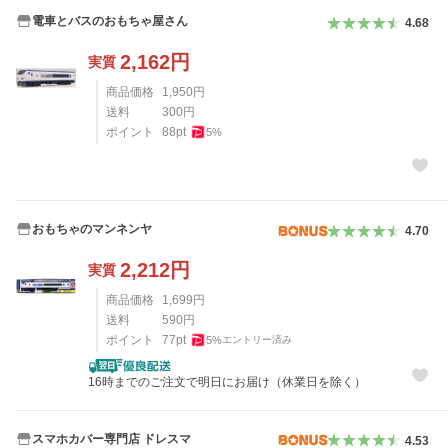
電車とバスのおもちゃ屋さん
4.68
2,162
円
実質
商品価格
1,950
円
送料
300
円
ポイント
88
pt
5
%
おもちゃのマンネンヤ
4.70
2,212
円
実質
商品価格
1,699
円
送料
590
円
ポイント
77
pt
5
%
エントリー済み
16時までのご注文で明日にお届け（休業日を除く）
スマホカバー専門店 ドレスマ
4.53