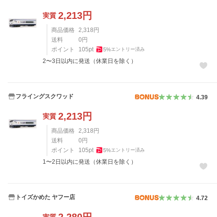
2,213
円
実質
商品価格
2,318
円
送料
0
円
ポイント
105
pt
5
%
エントリー済み
2〜3日以内に発送（休業日を除く）
フライングスクワッド
4.39
2,213
円
実質
商品価格
2,318
円
送料
0
円
ポイント
105
pt
5
%
エントリー済み
1〜2日以内に発送（休業日を除く）
トイズかめた ヤフー店
4.72
2,280
円
実質