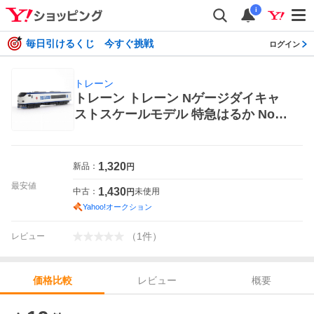
i
毎日引けるくじ 今すぐ挑戦
ログイン
トレーン
トレーン トレーン Nゲージダイキャ
ストスケールモデル 特急はるか No.2
8 その他鉄道模型
1,320
新品：
円
最安値
1,430
中古：
未使用
円
Yahoo!オークション
（
1
件
）
レビュー
レビュー
概要
価格比較
価格比較