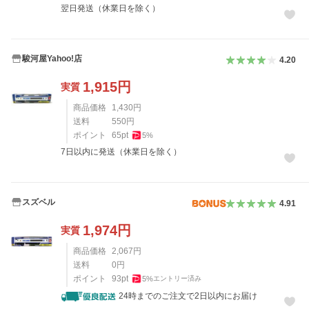
翌日発送（休業日を除く）
駿河屋Yahoo!店
4.20
1,915
円
実質
商品価格
1,430
円
送料
550
円
ポイント
65
pt
5
%
7日以内に発送（休業日を除く）
スズベル
4.91
1,974
円
実質
商品価格
2,067
円
送料
0
円
ポイント
93
pt
5
%
エントリー済み
24時までのご注文で2日以内にお届け