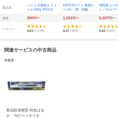
パジコ 石塑粘土 ラド
KATO Nゲージ 車両ケ
増田屋コーポ
製品名
ール 500g 303101
ースE （電・気動・客
ン パネルワ
車8両用） 10-214
ペシャルセット
390
1,232
6,287
価格
円〜
円〜
円〜
レビュー
4.63
(
117
件)
4.47
(
38
件)
4.62
(
39
件)
関連サービスの中古商品
未使用
新品鉄道模型 特急はる
か 「Nゲージダイキャ