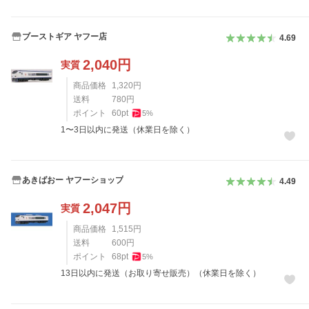
ブーストギア ヤフー店
4.69
2,040
円
実質
商品価格
1,320
円
送料
780
円
ポイント
60
pt
5
%
1〜3日以内に発送（休業日を除く）
あきばおー ヤフーショップ
4.49
2,047
円
実質
商品価格
1,515
円
送料
600
円
ポイント
68
pt
5
%
13日以内に発送（お取り寄せ販売）（休業日を除く）