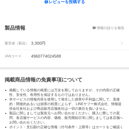
レビューを投稿する
概要
製品情報
情報の誤りを報告
3,300
円
最安値（新品）
4960774024588
JANコード
掲載商品情報の免責事項について
掲載している情報の精度には万全を期しておりますが、その内容の正確
性、安全性、有用性を保証するものではありません。
本サービスの情報内容を使用して発生した損害や不利益に関して、直接
的・間接的あるいは損害の程度によらず、 LINEヤフー株式会社、情報提
供会社各社および商品販売店舗各社は一切の責任を負いません。
製品に関しましては製造元へお問い合わせください。購入に際しての質
問、各店舗サービスの内容、価格、販売開始日等に関しましては各店舗へ
お問い合わせください。
ポイント・支払額の正確な情報（付与条件・上限等）はカートをご確認く