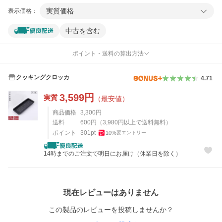
実質価格
表示価格：
中古を含む
ポイント・送料の算出方法
クッキングクロッカ
4.71
3,599
円
実質
（最安値）
商品価格
3,300
円
送料
600
円
（
3,980
円以上で送料無料）
ポイント
301
pt
10
%
要エントリー
14時までのご注文で明日にお届け（休業日を除く）
レビュー
現在レビューはありません
この製品のレビューを投稿しませんか？