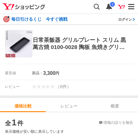
i
毎日引けるくじ 今すぐ挑戦
ログイン
日常茶飯器 グリルプレート スリム 黒
萬古焼 0100-0028 陶板 魚焼きグリル
プレート グリルパン 陶板焼き 卓上 陶
器 皿
3,300
最安値
新品：
円
（
0
件
）
レビュー
レビュー
概要
価格比較
価格比較
1
全
件
情報の誤りを報告
表示価格が安い順に表示しています