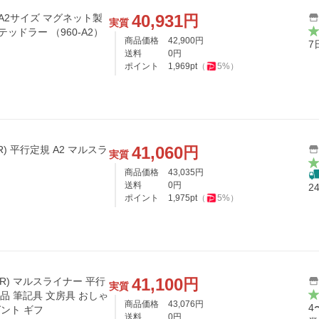
40,931
円
実質
 ステッドラー （960-A2）
商品価格
42,900
円
7
送料
0
円
ポイント
1,969
pt
（
5
%）
41,060
円
R) 平行定規 A2 マルスラ
実質
商品価格
43,035
円
送料
0
円
2
ポイント
1,975
pt
（
5
%）
41,100
円
ER) マルスライナー 平行
実質
品 筆記具 文房具 おしゃ
商品価格
43,076
円
4
ゼント ギフ
送料
0
円