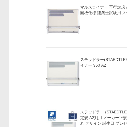
マルスライナー 平行定規 A2サイズ マグネット製
図板仕様 建築士試験用
ステッドラー(STAEDTLE
イナー 960 A2
ステッドラー (STAEDTL
定規 A2判用 メーカー正規
れ デザイン 誕生日 プレ