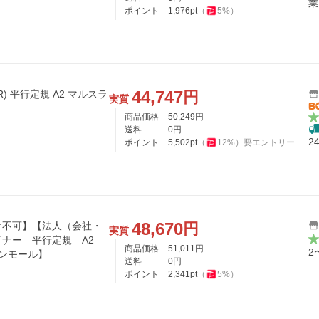
業
ポイント
1,976
pt
（
5
%）
44,747
円
R) 平行定規 A2 マルスラ
実質
商品価格
50,249
円
送料
0
円
2
ポイント
5,502
pt
（
12
%）
要エントリー
48,670
円
け不可】【法人（会社・
実質
ナー 平行定規 A2
商品価格
51,011
円
2
ンモール】
送料
0
円
ポイント
2,341
pt
（
5
%）