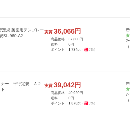
36,066
円
行定規 製図用テンプレー
実質
L-960-A2
商品価格
37,800
円
2
送料
0
円
（
ポイント
1,734
pt
（
5
%）
39,042
円
イナー 平行定規 Ａ２
実質
ット
商品価格
40,920
円
7
送料
0
円
（
ポイント
1,878
pt
（
5
%）