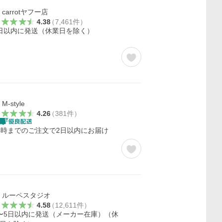
carrotヤフー店
4.38
（
7,461
件
）
日以内に発送（休業日を除く）
M-style
4.26
（
381
件
）
4時までのご注文で2日以内にお届け
ルーペスタジオ
4.58
（
12,611
件
）
〜5日以内に発送（メーカー在庫）（休