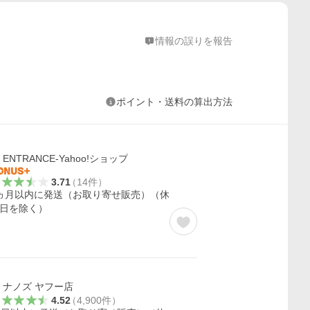
情報の誤りを報告
ポイント・送料の算出方法
ENTRANCE-Yahoo!ショップ
3.71
（
14
件
）
ヵ月以内に発送（お取り寄せ販売）（休
日を除く）
ナノズ ヤフー店
4.52
（
4,900
件
）