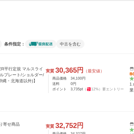
条件指定：
中古を含む
30,365
円
LER平行定規 マルスライ
実質
（最安値）
チールプレート/ショルダー/
商品価格
34,100
円
沖縄・北海道以外)】
送料
0
円
1
ポイント
3,735
pt
（
12
%）
要エントリー
業
32,752
円
取り寄せ商品
実質
商品価格
34,327
円