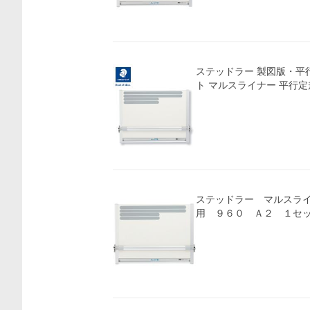
価格比較
ステッドラー 製図版・平
ト マルスライナー 平行定規S
ステッドラー マルスラ
用 ９６０ Ａ２ １セ