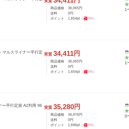
34,411
円
実質
商品価格
36,065
円
1
送料
0
円
ポイント
1,654
pt
（
5
%）
34,411
円
ラー マルスライナー平行定
実質
商品価格
36,065
円
1
送料
0
円
ポイント
1,654
pt
（
5
%）
35,280
円
ー平行定規 A2判用 96
実質
商品価格
36,976
円
0
送料
0
円
ポイント
1,696
pt
（
5
%）