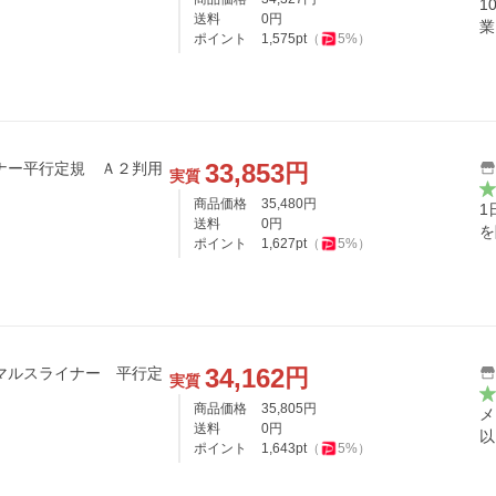
1
送料
0
円
業
ポイント
1,575
pt
（
5
%）
33,853
円
ナー平行定規 Ａ２判用
実質
商品価格
35,480
円
1
送料
0
円
を
ポイント
1,627
pt
（
5
%）
34,162
円
 マルスライナー 平行定
実質
商品価格
35,805
円
メ
送料
0
円
以
ポイント
1,643
pt
（
5
%）