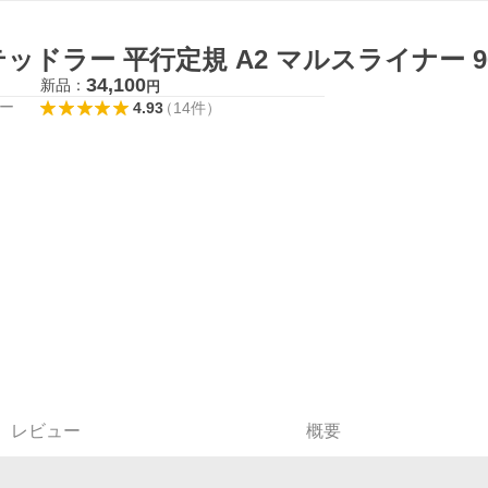
ッドラー 平行定規 A2 マルスライナー 96
34,100
新品：
円
ー
4.93
（
14
件
）
レビュー
概要