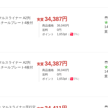
34,387
円
ルスライナー A2判
実質
チールプレート4枚付
商品価格
36,040
円
1
送料
0
円
業
ポイント
1,653
pt
（
5
%）
34,387
円
ルスライナー A2判
実質
チールプレート4枚付
商品価格
36,040
円
1
送料
0
円
業
ポイント
1,653
pt
（
5
%）
ラー マルスライナー平行定