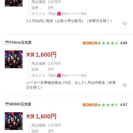
商品価格
1,676
円
送料
0
円
ポイント
76
pt
5
%
エントリー済み
1ヵ月以内に発送（お取り寄せ販売）（休業日を除く）
Felista玉光堂
4.60
1,600
円
実質
商品価格
1,676
円
送料
0
円
ポイント
76
pt
5
%
エントリー済み
メーカー在庫確認後あり3日、なし1ヶ月以内発送（休業
日を除く）
MONO玉光堂
4.57
1,600
円
実質
商品価格
1,676
円
送料
0
円