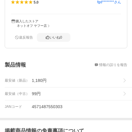
fgd********
さん
5.0
購入したストア
ネットオフ ヤフー店
違反報告
いいね
0
概要
製品情報
情報の誤りを報告
1,180
円
最安値（新品）
99
円
最安値（中古）
4571487550303
JANコード
掲載商品情報の免責事項について