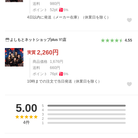
送料
980
円
ポイント
52
pt
5
%
4日以内に発送（メーカー在庫）（休業日を除く）
よしもとネットショップplus Y!店
4.55
2,260
円
実質
商品価格
1,676
円
送料
660
円
ポイント
76
pt
5
%
10時までの注文で当日発送（休業日を除く）
レビュー
5.00
5
4
3
2
4
件
1