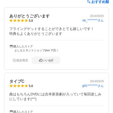
おすすめ順
ありがとうございます
2014/03/25
nk_********
さん
5.0
フライングゲットすることができとても嬉しいです！

特典もよくありがとうございます
購入したストア
よしもとネットショップplus Y!店
違反報告
いいね
0
タイプC
2014/03/29
g01********
さん
5.0
曲はもちろんDVDには吉本新喜劇が入っていて毎回楽しみ
にしています(^^)
購入したストア