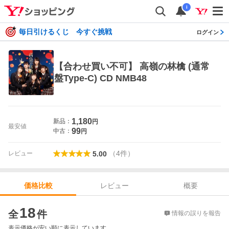
i
毎日引けるくじ 今すぐ挑戦
ログイン
【合わせ買い不可】 高嶺の林檎 (通常
盤Type-C) CD NMB48
1,180
新品：
円
最安値
99
中古：
円
（
4
件
）
レビュー
5.00
レビュー
概要
価格比較
価格比較
18
全
件
情報の誤りを報告
表示価格が安い順に表示しています