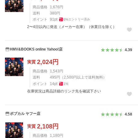
商品価格
1,676
円
送料
380
円
ポイント
91
pt
6
%
エントリー済み
2〜4日以内に発送（メーカー在庫）（休業日を除く）
HMV&BOOKS online Yahoo!店
4.39
2,024
円
実質
商品価格
1,543
円
送料
495
円
（
2,500
円以上で送料無料）
ポイント
14
pt
1
%
在庫状況は商品詳細のリンク先を確認下さい
ポプカル ヤフー店
4.58
2,108
円
実質
商品価格
1,180
円