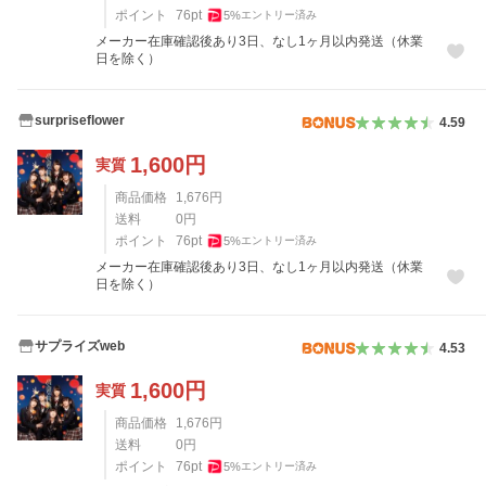
ポイント
76
pt
5
%
エントリー済み
メーカー在庫確認後あり3日、なし1ヶ月以内発送（休業
日を除く）
surpriseflower
4.59
1,600
円
実質
商品価格
1,676
円
送料
0
円
ポイント
76
pt
5
%
エントリー済み
メーカー在庫確認後あり3日、なし1ヶ月以内発送（休業
日を除く）
サプライズweb
4.53
1,600
円
実質
商品価格
1,676
円
送料
0
円
ポイント
76
pt
5
%
エントリー済み