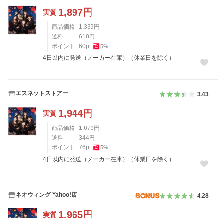
1,897
円
実質
商品価格
1,339
円
送料
618
円
ポイント
60
pt
5
%
4日以内に発送（メーカー在庫）（休業日を除く）
エスネットストアー
3.43
1,944
円
実質
商品価格
1,676
円
送料
344
円
ポイント
76
pt
5
%
4日以内に発送（メーカー在庫）（休業日を除く）
ネオウィング Yahoo!店
4.28
1,965
円
実質