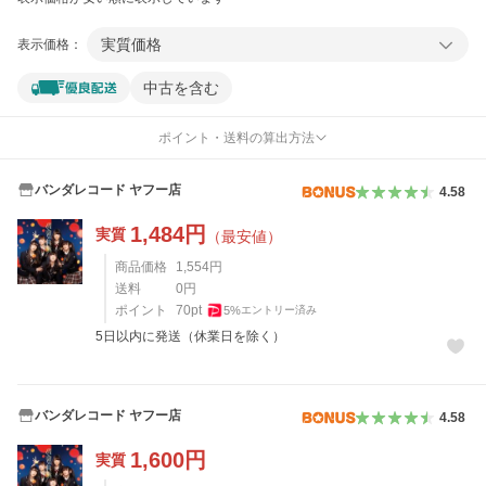
実質価格
表示価格：
中古を含む
ポイント・送料の算出方法
バンダレコード ヤフー店
4.58
1,484
円
実質
（最安値）
商品価格
1,554
円
送料
0
円
ポイント
70
pt
5
%
エントリー済み
5日以内に発送（休業日を除く）
バンダレコード ヤフー店
4.58
1,600
円
実質