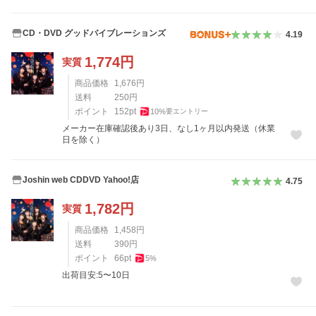
CD・DVD グッドバイブレーションズ
4.19
1,774
円
実質
商品価格
1,676
円
送料
250
円
ポイント
152
pt
10
%
要エントリー
メーカー在庫確認後あり3日、なし1ヶ月以内発送（休業
日を除く）
Joshin web CDDVD Yahoo!店
4.75
1,782
円
実質
商品価格
1,458
円
送料
390
円
ポイント
66
pt
5
%
出荷目安:5〜10日