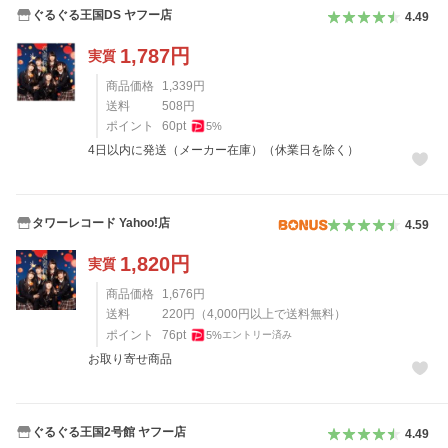
ぐるぐる王国DS ヤフー店
4.49
1,787
円
実質
商品価格
1,339
円
送料
508
円
ポイント
60
pt
5
%
4日以内に発送（メーカー在庫）（休業日を除く）
タワーレコード Yahoo!店
4.59
1,820
円
実質
商品価格
1,676
円
送料
220
円
（
4,000
円以上で送料無料）
ポイント
76
pt
5
%
エントリー済み
お取り寄せ商品
ぐるぐる王国2号館 ヤフー店
4.49