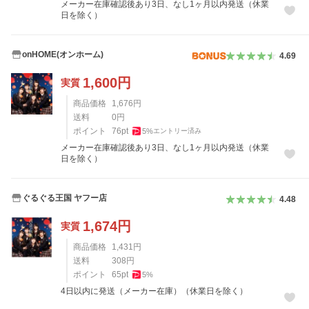
メーカー在庫確認後あり3日、なし1ヶ月以内発送（休業
日を除く）
onHOME(オンホーム)
4.69
1,600
円
実質
商品価格
1,676
円
送料
0
円
ポイント
76
pt
5
%
エントリー済み
メーカー在庫確認後あり3日、なし1ヶ月以内発送（休業
日を除く）
ぐるぐる王国 ヤフー店
4.48
1,674
円
実質
商品価格
1,431
円
送料
308
円
ポイント
65
pt
5
%
4日以内に発送（メーカー在庫）（休業日を除く）