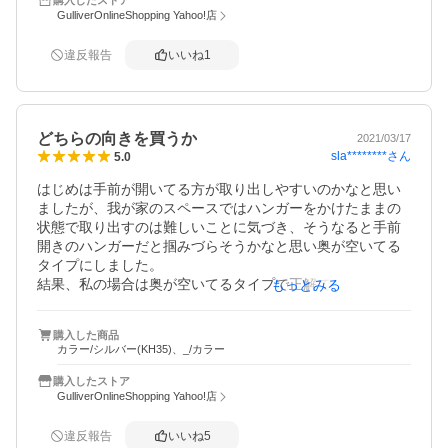
す。

GulliverOnlineShopping Yahoo!店
他のもMAWAハンガーで揃えてたくなりました。
違反報告
いいね
1
どちらの向きを買うか
2021/03/17
sla********
さん
5.0
はじめは手前が開いてる方が取り出しやすいのかなと思い
ましたが、我が家のスペースではハンガーをかけたままの
状態で取り出すのは難しいことに気づき、そうなると手前
開きのハンガーだと掴みづらそうかなと思い奥が空いてる
タイプにしました。

結果、私の場合は奥が空いてるタイプで正解でした。

もっとみる
他のレビューにもあるように利き手のことなどもあると思
うので、一度自分で掛けたり外したりの動作をシュミレー
購入した商品
トすると選びやすいと思います。

カラー/シルバー(KH35)、_/カラー
このハンガーのおかげでクローゼットがとてもすっきりし
て満足です。
購入したストア
GulliverOnlineShopping Yahoo!店
違反報告
いいね
5