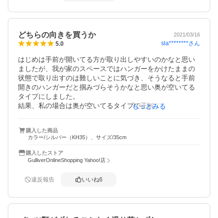
どちらの向きを買うか
2021/03/16
sla********
さん
5.0
はじめは手前が開いてる方が取り出しやすいのかなと思い
ましたが、我が家のスペースではハンガーをかけたままの
状態で取り出すのは難しいことに気づき、そうなると手前
開きのハンガーだと掴みづらそうかなと思い奥が空いてる
タイプにしました。

結果、私の場合は奥が空いてるタイプで正解でした。

もっとみる
他のレビューにもあるように利き手のことなどもあると思
うので、一度自分で掛けたり外したりの動作をシュミレー
購入した商品
トすると選びやすいと思います。

カラー/シルバー（KH35）、サイズ/35cm
このハンガーのおかげでクローゼットがとてもすっきりし
て満足です。
購入したストア
GulliverOnlineShopping Yahoo!店
違反報告
いいね
6