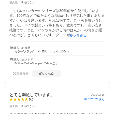
耐久性
：
壊れにくい
こちらのハンガーのシリーズは30年前から使用していま
す。100均などで似たような商品がおり浮気した事もありま
すが、やはり違います。それは捨てて、こちらを買い直し
ました。ドイツ製という事もあり、丈夫ですし、高い安さ
抜群です。また、パンツをかける時のはんがーの向きが選
べるのが、とてもいいです。クローゼットの中でハンガー
もっとみる
のとってがあちこち向いていないので、ストレスフリーで
す。発送も早く、梱包もよく、とても満足しています。
購入した商品
カラー/ブラック（KH35/U）、サイズ/35cm
購入したストア
GulliverOnlineShopping Yahoo!店
違反報告
いいね
1
とても満足しています。
2021/02/18
dci********
さん
5.0
耐久性
：
壊れにくい