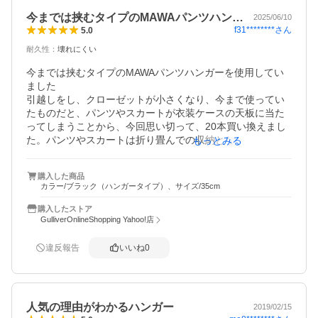
今までは挟むタイプのMAWAパンツハン…
2025/06/10
f31********
さん
5.0
耐久性
：
壊れにくい
今までは挟むタイプのMAWAパンツハンガーを使用してい
ました

引越しをし、クローゼットが小さくなり、今まで使ってい
たものだと、パンツやスカートが衣装ケースの天板に当た
ってしまうことから、今回思い切って、20本買い換えまし
た。パンツやスカートは折り畳んでの収納となりますの
もっとみる
で、今迄よりも幅はとりますが、衣装ケース天板に当たら
ないため、空いたスペースにはバックや小物を置くスペー
購入した商品
スが確保でき、私は大満足！
カラー/ブラック（ハンガータイプ）、サイズ/35cm
購入したストア
GulliverOnlineShopping Yahoo!店
違反報告
いいね
0
人気の理由がわかるハンガー
2019/02/15