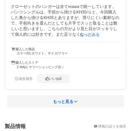
クローゼットのハンガーは全てmawaで統一しています。

パンツシングルは、手前から掛けるKH35/Ｕと、今回購入
した奥から掛けるKH35とありますが、滑りにくい素材なの
で、手前向きを選んだとしても片手でスッと取ることは難
しいと思いますし、こちらの方がより見た目がスッキリし
て個人的には好きです。また足りなくなって増やしてもデ
もっとみる
ザインが変わらないところも良いです。
購入した商品
カラー/01.ホワイト、サイズ/フリー
購入したストア
Z-MALL ヤフーショッピング店
違反報告
いいね
0
もっと見る
概要
製品情報
情報の誤りを報告