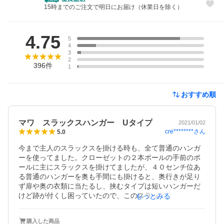
15時までのご注文で明日にお届け（休業日を除く）
レビュー
4.75
5
4
3
2
396
件
1
おすすめ順
マワ スラックスハンガー Uタイプ
2021/01/02
cre********
さん
5.0
今まで主人のスラックスを掛ける時も、全て普通のハンガ
ーを使ってました。クローゼットの２本ポールの手前のポ
ールに主にスラックスを掛けてましたが、４０センチ位あ
る普通のハンガーを奥も手間にも掛けると、奥行きが足り
ず扉や奥の衣類に当たるし、挟むタイプは短いハンガーだ
けど跡が付くし困っていたので、このスラックスハンガー
もっとみる
を買ってスッキリしました！

このスラックスハンガーは、スラックスを掛けたり取り出
購入した商品