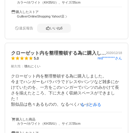
したり楽に出来るし、跡は付かないし滑り落ちないし、す
カラー/ホワイト（KH35/U）、サイズ/35cm
ごく良いです。

向きは悩みましたが、私はUタイプを選びました。
購入したストア
GulliverOnlineShopping Yahoo!店
違反報告
いいね
6
クローゼット内を整理整頓する為に購入し…
2020/12/18
red********
さん
5.0
耐久性
：
壊れにくい
クローゼット内を整理整頓する為に購入しました。

今までハンガーもバラバラでドレスやパンツなど雑多にか
けていたのを、一方をこのハンガーでパンツのみかけて長
さを揃えたところ、下に大きく収納スペースができまし
た！

類似品は色々あるものの、なるべくハンガー部からの長さ
もっとみる
が短い物で探してこちらに辿りつきました。

向きが選べるのも良いと思います。

購入した商品
作りは非常に丈夫な感じがしますし、シンプルなデザイン
カラー/ホワイト（KH35/U）、サイズ/35cm
が気に入っています。

たかがハンガー、されどハンガーだなと改めて実感しま
購入したストア