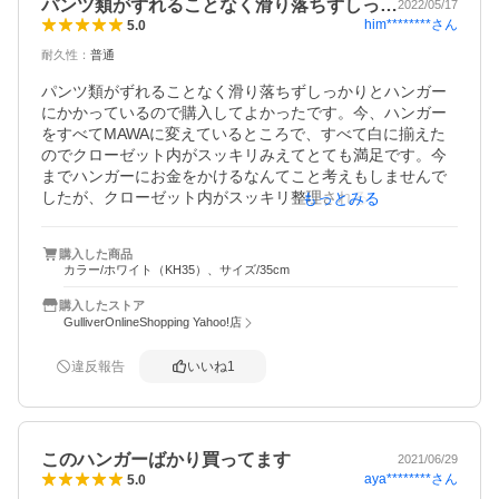
パンツ類がずれることなく滑り落ちずしっ…
2022/05/17
him********
さん
5.0
耐久性
：
普通
パンツ類がずれることなく滑り落ちずしっかりとハンガー
にかかっているので購入してよかったです。今、ハンガー
をすべてMAWAに変えているところで、すべて白に揃えた
のでクローゼット内がスッキリみえてとても満足です。今
までハンガーにお金をかけるなんてこと考えもしませんで
したが、クローゼット内がスッキリ整理されると気分がい
もっとみる
いですね！キレイだと常にきれいにしようと心がけるので
いいと思いました。初めて購入するので耐久性は不明で
購入した商品
す。
カラー/ホワイト（KH35）、サイズ/35cm
購入したストア
GulliverOnlineShopping Yahoo!店
違反報告
いいね
1
このハンガーばかり買ってます
2021/06/29
aya********
さん
5.0