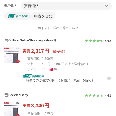
実質価格
表示価格：
中古を含む
ポイント・送料の算出方法
GulliverOnlineShopping Yahoo!店
4.62
2,317
円
実質
（最安値）
商品価格
1,799
円
送料
599
円
（
3,980
円以上で送料無料）
ポイント
81
pt
5
%
15時までのご注文で明日にお届け（休業日を除く）
PeeWeeBaby
4.61
3,340
円
実質
商品価格
3,499
円