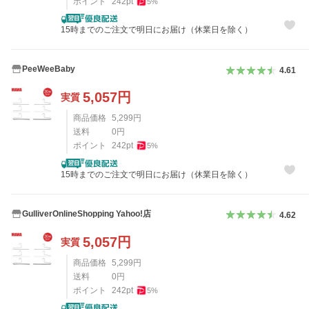
ポイント
242
pt
5
%
15時までのご注文で明日にお届け（休業日を除く）
PeeWeeBaby
4.61
5,057
円
実質
商品価格
5,299
円
送料
0
円
ポイント
242
pt
5
%
15時までのご注文で明日にお届け（休業日を除く）
GulliverOnlineShopping Yahoo!店
4.62
5,057
円
実質
商品価格
5,299
円
送料
0
円
ポイント
242
pt
5
%