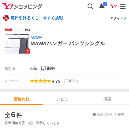
i
毎日引けるくじ 今すぐ挑戦
ログイン
MAWA
MAWAハンガー パンツシングル
1,799
最安値
新品：
円
（
396
件
）
レビュー
4.75
レビュー
概要
価格比較
価格比較
6
全
件
情報の誤りを報告
表示価格が安い順に表示しています