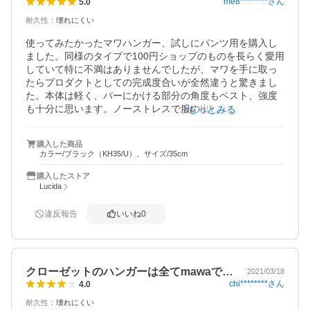
me8********
さん
5.0
耐久性
：
壊れにくい
使ってみたかったマワハンガー、試しにパンツ用を購入し
ました。同様のタイプで100円ショップのものを長らく愛用
していて特に不満はありませんでしたが、マワを手に取っ
たらプロダクトとしての完成度合いが全然違うと驚きまし
た。本体は軽く、バーにかける部分の角度もベスト、強度
も十分に思います。ノーストレスで服の出し入れができ、
もっとみる
クローゼットの見た目もすっきりです。さすが、人気の品
は違うなと思いました。
購入した商品
カラー/ブラック（KH35/U）、サイズ/35cm
購入したストア
Lucida
違反報告
いいね
0
クローゼットのハンガーは全てmawaで…
2021/03/18
chi********
さん
4.0
耐久性
：
壊れにくい