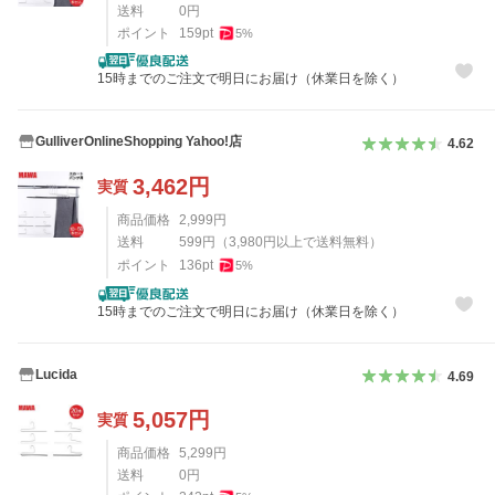
送料
0
円
ポイント
159
pt
5
%
15時までのご注文で明日にお届け（休業日を除く）
GulliverOnlineShopping Yahoo!店
4.62
3,462
円
実質
商品価格
2,999
円
送料
599
円
（
3,980
円以上で送料無料）
ポイント
136
pt
5
%
15時までのご注文で明日にお届け（休業日を除く）
Lucida
4.69
5,057
円
実質
商品価格
5,299
円
送料
0
円