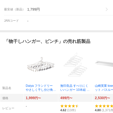
1,799
円
最安値（新品）
-
JANコード
「
物干しハンガー、ピンチ
」の売れ筋製品
Daiya フランドリー
無印良品 すべりにく
山崎実業 tow
製品名
やさしく干し分け角ハ
いハンガー 10本組 ×
ット バスル
ンガー52 × 1個
1個
ルハンガー ワ
1,999
499
2,530
96 （ホワイト
価格
円〜
円〜
円〜
個
-
レビュー
4.62
(
13
件)
4.80
(
1,371
件