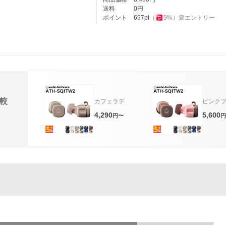
送料
0
円
ポイント
697
pt
（
9
%）
要エントリー
較
カフェラテ
ピンク
4,290
5,600
円〜
円