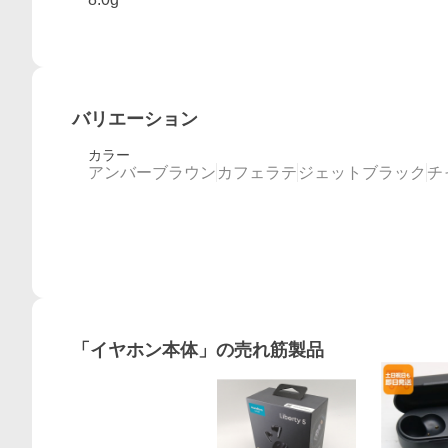
バリエーション
カラー
アンバーブラウン
カフェラテ
ジェットブラック
チ
概要
「
イヤホン本体
」の売れ筋製品