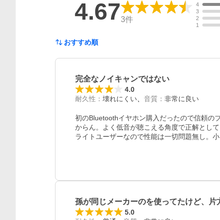
4.67
4
3
3
件
2
1
おすすめ順
完全なノイキャンではない
4.0
耐久性
：
壊れにくい
音質
：
非常に良い
初のBluetoothイヤホン購入だったので信
からん。よく低音が聴こえる角度で正解として
ライトユーザーなので性能は一切問題無し。小
孫が同じメーカーのを使ってたけど、片
レビュー
5.0