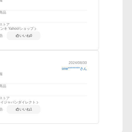
報
商品
ストア
ンキ Yahoo!ショップ
告
いいね
0
2024/08/30
one********
さん
報
商品
ストア
アイジャパンダイレクト
告
いいね
1