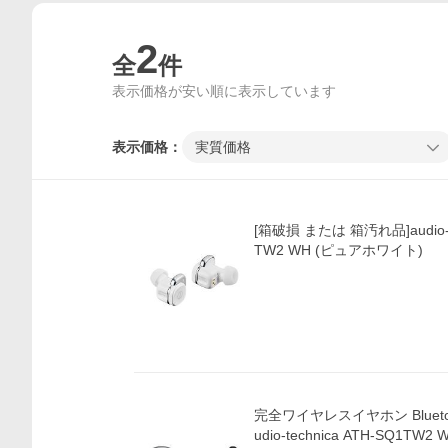
2
全
件
表示価格が安い順に表示しています
表示価格：
実質価格
[箱破損 または 箱汚れ品]audio-te
TW2 WH (ピュアホワイト)
価格比較
完全ワイヤレスイヤホン Blueto
udio-technica ATH-SQ1TW2 