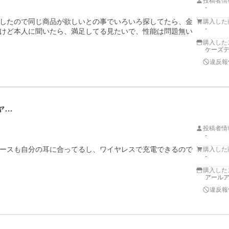
投稿者情
-
したので同じ商品が欲しいとの事でいろいろ探してたら、金
購入した
-
けど本人に聞いたら、満足してる見たいで、性能は問題無い
購入した
ケーズデ
違反報
ヤ…
投稿者情
-
ースも自分の耳に合ってるし、ワイヤレスで充電できるので
購入した
-
購入した
アール
違反報