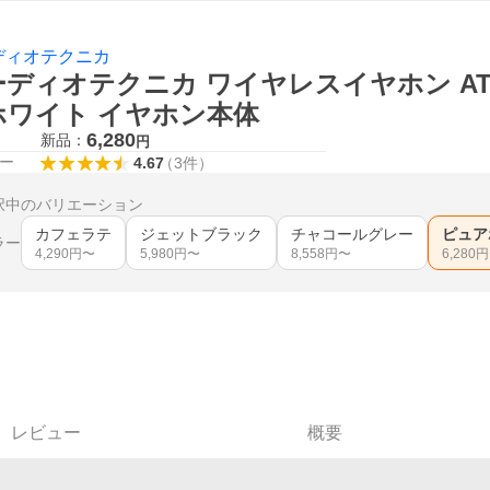
ディオテクニカ
ディオテクニカ ワイヤレスイヤホン ATH
ホワイト イヤホン本体
6,280
新品：
円
ー
4.67
（
3
件
）
択中のバリエーション
カフェラテ
ジェットブラック
チャコールグレー
ピュア
ラー
4,290
円〜
5,980
円〜
8,558
円〜
6,280
円
レビュー
概要