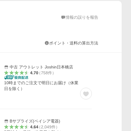
情報の誤りを報告
ポイント・送料の算出方法
中古 アウトレット Joshin日本橋店
4.70
（
758
件
）
10時までのご注文で明日にお届け（休業
日を除く）
Bサプライズ(ベイシア電器)
4.64
（
2,049
件
）