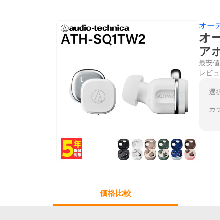
オー
オー
ア
最安値
レビュ
選
カ
価格比較