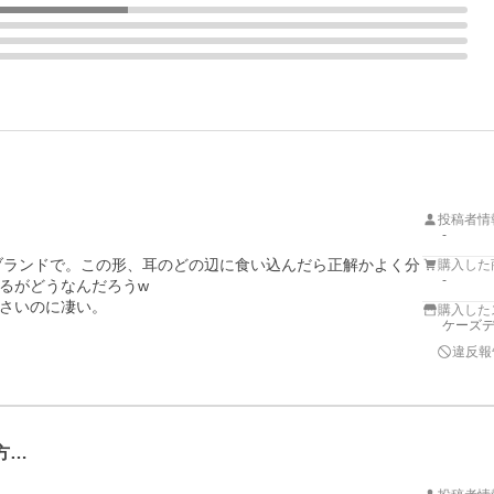
投稿者情
-
頼のブランドで。この形、耳のどの辺に食い込んだら正解かよく分
購入した
-
るがどうなんだろうw

さいのに凄い。
購入した
ケーズデ
違反報
方…