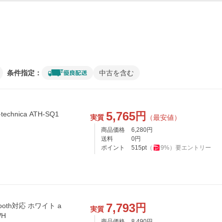
条件指定：
中古を含む
5,765
円
chnica ATH-SQ1
実質
（最安値）
商品価格
6,280
円
送料
0
円
ポイント
515
pt
（
9
%）
要エントリー
7,793
円
oth対応 ホワイト a
実質
WH
商品価格
8,490
円