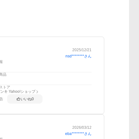
2025/12/21
nsd********
さん
報
商品
ストア
ンキ Yahoo!ショップ
告
いいね
0
2026/03/12
eba********
さん