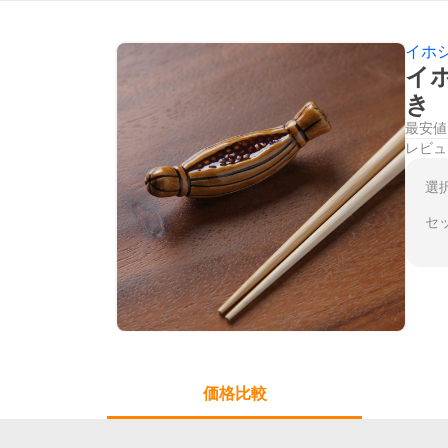
イホ
イホ
き
最安値
レビュ
選
セ
価格比較