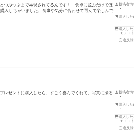
投稿者情
とつぶつぶまで再現されてるんです！！食卓に並ぶだけでほ
-
も購入しちゃいました。食事や気分に合わせて選んで楽しんで
購入した
-
購入した
モノコト
違反報
投稿者情
プレゼントに購入したら、すごく喜んでくれて、写真に撮る
-
購入した
-
購入した
モノコト
違反報