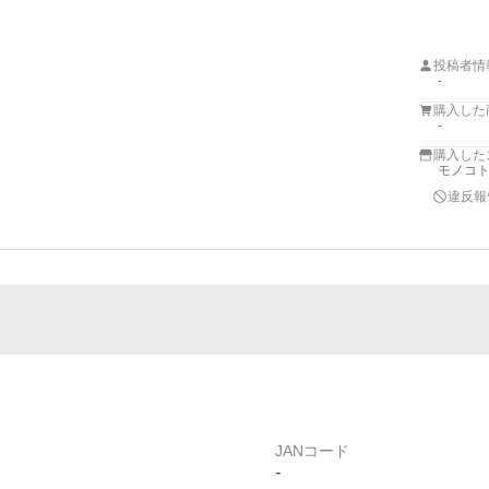
投稿者情
-
購入した
-
購入した
モノコト
違反報
JANコード
-