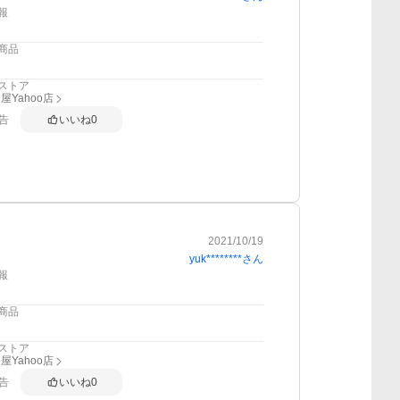
報
商品
ストア
屋Yahoo店
告
いいね
0
2021/10/19
yuk********
さん
報
商品
ストア
屋Yahoo店
告
いいね
0