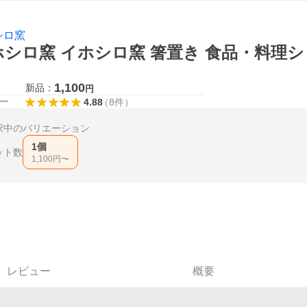
シロ窯
シロ窯 イホシロ窯 箸置き 食品・料理シ
1,100
新品：
円
ー
4.88
（
8
件
）
択中のバリエーション
1個
ット数
1,100
円〜
レビュー
概要