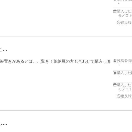
-
購入した
モノコト
違反報
こ…
投稿者情
箸置きがあるとは、、驚き！藁納豆の方も合わせて購入しま
-
購入した
-
購入した
モノコト
違反報
し…