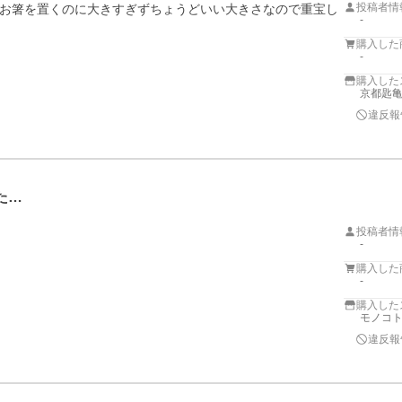
投稿者情
お箸を置くのに大きすぎずちょうどいい大きさなので重宝し
-
購入した
-
購入した
京都匙
違反報
た…
投稿者情
-
購入した
-
購入した
モノコト
違反報