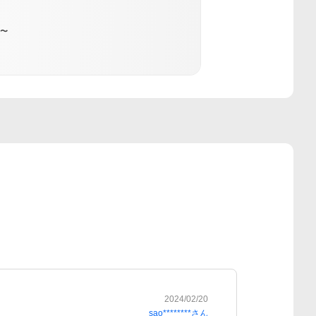
〜
2024/02/20
sao********
さん