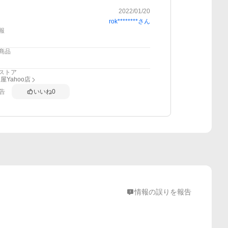
2022/01/20
rok********
さん
報
商品
ストア
屋Yahoo店
告
いいね
0
情報の誤りを報告