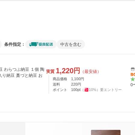
条件指定：
中古を含む
1,220
円
豆 わらつぶ納豆 １個 陶
実質
（最安値）
入り納豆 藁づと納豆 お
商品価格
1,100
円
送料
220
円
0
ポイント
100
pt
（
10
%）
要エントリー