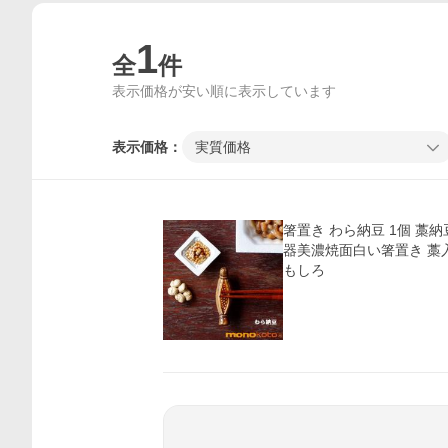
1
全
件
表示価格が安い順に表示しています
表示価格：
実質価格
箸置き わら納豆 1個 藁納
器美濃焼面白い箸置き 藁
もしろ
価格比較