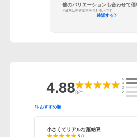
他のバリエーションも合わせて価
※価格は中古価格を含む表示です
確認する
5
4.88
4
3
8
件
2
1
おすすめ順
小さくてリアルな藁納豆
5.0