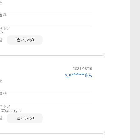
報
商品
ストア
亀
告
いいね
0
2021/08/29
s_m********
さん
報
商品
ストア
屋Yahoo店
告
いいね
0