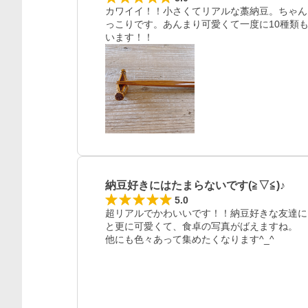
カワイイ！！小さくてリアルな藁納豆。ちゃん
っこりです。あんまり可愛くて一度に10種類
います！！
納豆好きにはたまらないです(≧▽≦)♪
5.0
超リアルでかわいいです！！納豆好きな友達に
と更に可愛くて、食卓の写真がばえますね。

他にも色々あって集めたくなります^_^