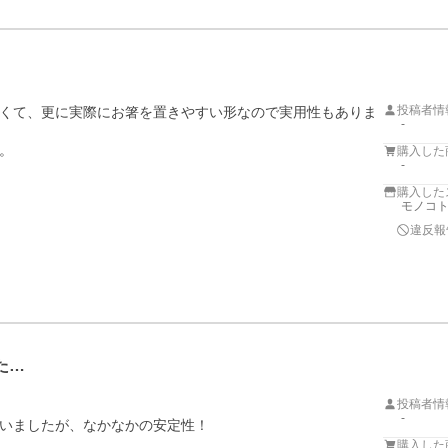
投稿者情
くて、更に実際にお箸を置きやすい形なので実用性もありま
-
。
購入した
-
購入した
モノコト
違反報
た…
投稿者情
-
いましたが、なかなかの安定性！

購入した