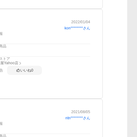
2022/01/04
kon********
さん
報
商品
ストア
屋Yahoo店
告
いいね
0
2021/08/05
ntn********
さん
報
商品