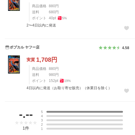
商品価格
880
円
送料
680
円
ポイント
40
pt
5
%
2〜4日以内に発送
ポプカル ヤフー店
4.58
1,708
円
実質
商品価格
880
円
送料
980
円
ポイント
152
pt
19
%
4日以内に発送（お取り寄せ販売）（休業日を除く）
レビュー
-.--
5
4
3
2
1
件
1