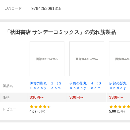
9784253061315
JANコード
「
秋田書店 サンデーコミックス
」の売れ筋製品
伊賀の影丸 １ （Ｓ
伊賀の影丸 ４ （Ｓ
伊賀の影丸 
製品名
ｕｎｄａｙ ｃｏｍｉ
ｕｎｄａｙ ｃｏｍｉ
ｕｎｄａｙ 
ｃｓ 大長編忍者コミ
ｃｓ 大長編忍者コミ
ｃｓ 大長編
330
330
330
ックス） 横山光輝／
ックス） 横山光輝／
ックス） 横
価格
円〜
円〜
円〜
著
著
著
-
レビュー
4.67
(
6
件)
5.00
(
1
件)