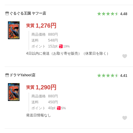
ぐるぐる王国 ヤフー店
4.48
1,276
円
実質
商品価格
880
円
送料
548
円
ポイント
152
pt
19
%
4日以内に発送（お取り寄せ販売）（休業日を除く）
ドラマYahoo!店
4.41
1,290
円
実質
商品価格
880
円
送料
450
円
ポイント
40
pt
5
%
発送日情報なし