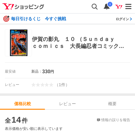
i
毎日引けるくじ 今すぐ挑戦
ログイン
伊賀の影丸 １０ （Ｓｕｎｄａｙ
ｃｏｍｉｃｓ 大長編忍者コミック
ス） 横山光輝／著 秋田書店 サンデー
コミックス
330
最安値
新品：
円
（
1
件
）
レビュー
レビュー
概要
価格比較
価格比較
14
全
件
情報の誤りを報告
表示価格が安い順に表示しています