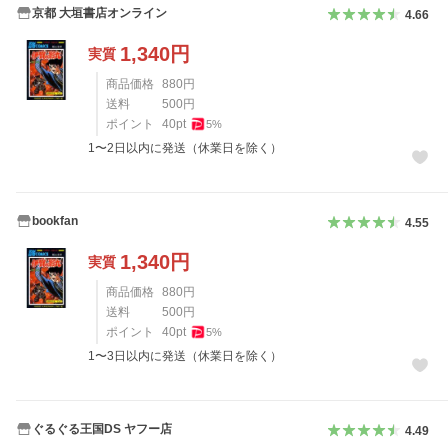
京都 大垣書店オンライン
4.66
1,340
円
実質
商品価格
880
円
送料
500
円
ポイント
40
pt
5
%
1〜2日以内に発送（休業日を除く）
bookfan
4.55
1,340
円
実質
商品価格
880
円
送料
500
円
ポイント
40
pt
5
%
1〜3日以内に発送（休業日を除く）
ぐるぐる王国DS ヤフー店
4.49