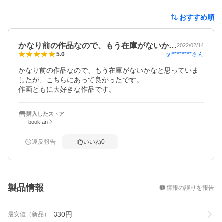
おすすめ順
かなり前の作品なので、もう在庫がないか…
2022/02/14
tyf********
さん
5.0
かなり前の作品なので、もう在庫がないかなと思っていま
したが、こちらにあって良かったです。

作画ともに大好きな作品です。
購入したストア
bookfan
違反報告
いいね
0
概要
製品情報
情報の誤りを報告
330
円
最安値（新品）