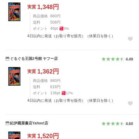
1,348
円
実質
商品価格
880
円
送料
508
円
ポイント
40
pt
5
%
4日以内に発送（お取り寄せ販売）（休業日を除く）
ぐるぐる王国2号館 ヤフー店
4.49
1,362
円
実質
商品価格
880
円
送料
618
円
ポイント
136
pt
17
%
4日以内に発送（お取り寄せ販売）（休業日を除く）
紀伊國屋書店Yahoo!店
4.60
1,520
円
実質