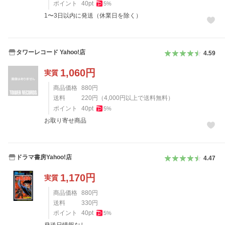
ポイント
40
pt
5
%
1〜3日以内に発送（休業日を除く）
タワーレコード Yahoo!店
4.59
1,060
円
実質
商品価格
880
円
送料
220
円
（
4,000
円以上で送料無料）
ポイント
40
pt
5
%
お取り寄せ商品
ドラマ書房Yahoo!店
4.47
1,170
円
実質
商品価格
880
円
送料
330
円
ポイント
40
pt
5
%