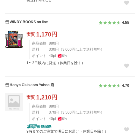
発送日情報なし
WINDY BOOKS on line
4.55
1,170
円
実質
商品価格
880
円
送料
330
円
（
3,000
円以上で送料無料）
ポイント
40
pt
5
%
1〜3日以内に発送（休業日を除く）
Honya Club.com Yahoo!店
4.70
1,210
円
実質
商品価格
880
円
送料
370
円
（
3,500
円以上で送料無料）
ポイント
40
pt
5
%
9時までのご注文で明日にお届け（休業日を除く）