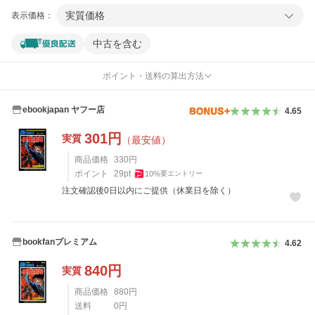
実質価格
表示価格：
中古を含む
ポイント・送料の算出方法
ebookjapan ヤフー店
4.65
301
円
実質
（最安値）
商品価格
330
円
ポイント
29
pt
10
%
要エントリー
注文確認後0日以内にご提供（休業日を除く）
bookfanプレミアム
4.62
840
円
実質
商品価格
880
円
送料
0
円