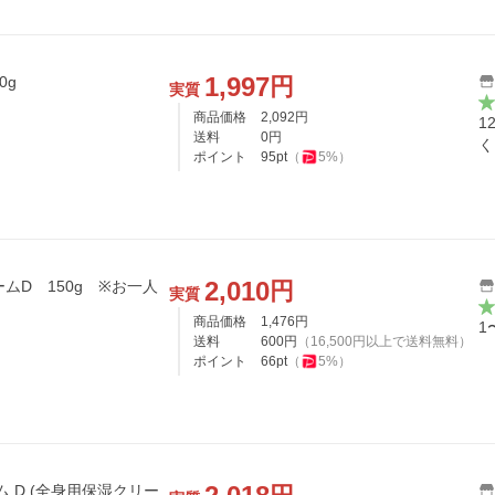
1,997
円
0g
実質
商品価格
2,092
円
1
送料
0
円
く
ポイント
95
pt
（
5
%）
2,010
円
ムD 150g ※お一人
実質
商品価格
1,476
円
1
送料
600
円
（
16,500
円以上で送料無料）
ポイント
66
pt
（
5
%）
ーム D (全身用保湿クリー