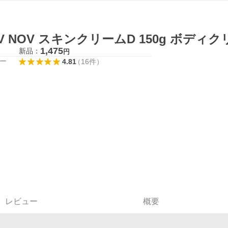
V NOV スキンクリームD 150g ボディ
1,475
新品：
円
ー
4.81
（
16
件
）
レビュー
概要