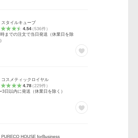
スタイルキューブ
4.54
（
536
件
）
2時までの注文で当日発送（休業日を除
）
コスメティックロイヤル
4.78
（
229
件
）
〜3日以内に発送（休業日を除く）
PURECO HOUSE forBusiness