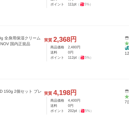
ポイント
111
pt
（
5
%）
2,368
円
0g 全身用保湿クリーム
実質
NOV 国内正規品
商品価格
2,480
円
送料
0
円
1
ポイント
112
pt
（
5
%）
4,198
円
 150g 2個セット プレ
実質
商品価格
4,400
円
7
送料
0
円
ポイント
202
pt
（
5
%）