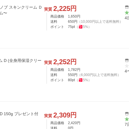
2,225
円
 ノブ スキンクリーム Ｄ
実質
ーム〜
商品価格
1,650
円
4
送料
650
円
（
10,000
円以上で送料無料）
ポイント
75
pt
（
5
%）
2,252
円
ーム D (全身用保湿クリー
実質
商品価格
1,782
円
4
送料
550
円
（
6,000
円以上で送料無料）
ポイント
80
pt
（
5
%）
2,309
円
D 150g プレゼント付
実質
商品価格
2,420
円
7
送料
0
円