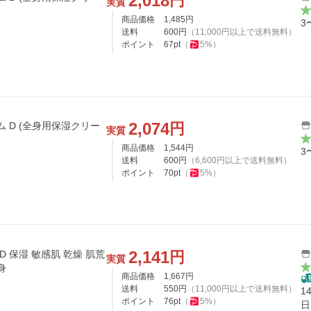
2,018
円
実質
商品価格
1,485
円
3
送料
600
円
（
11,000
円以上で送料無料）
ポイント
67
pt
（
5
%）
2,074
円
ーム D (全身用保湿クリー
実質
商品価格
1,544
円
3
送料
600
円
（
6,600
円以上で送料無料）
ポイント
70
pt
（
5
%）
2,141
円
D 保湿 敏感肌 乾燥 肌荒
実質
身
商品価格
1,667
円
送料
550
円
（
11,000
円以上で送料無料）
1
ポイント
76
pt
（
5
%）
日