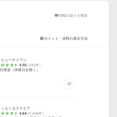
情報の誤りを報告
ポイント・送料の算出方法
ビューテイワン
4.55
（
192
件
）
日発送（休業日を除く）
くもくもスクエア
4.64
（
5,246
件
）