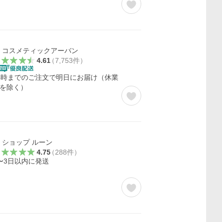
コスメティックアーバン
4.61
（
7,753
件
）
4時までのご注文で明日にお届け（休業
を除く）
ショップ ルーン
4.75
（
288
件
）
〜3日以内に発送