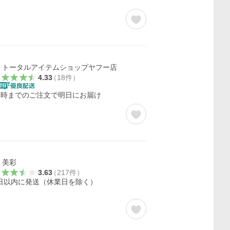
トータルアイテムショップヤフー店
4.33
（
18
件
）
2時までのご注文で明日にお届け
美彩
3.63
（
217
件
）
日以内に発送（休業日を除く）