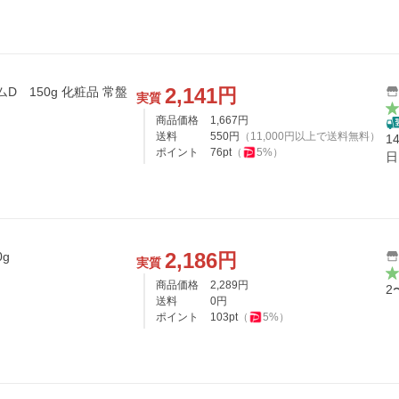
2,141
円
D 150g 化粧品 常盤
実質
商品価格
1,667
円
送料
550
円
（
11,000
円以上で送料無料）
1
ポイント
76
pt
（
5
%）
日
2,186
円
g
実質
商品価格
2,289
円
2
送料
0
円
ポイント
103
pt
（
5
%）