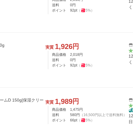
1
送料
0
円
く
ポイント
92
pt
（
5
%）
1,926
円
0g
実質
商品価格
2,018
円
1
送料
0
円
く
ポイント
92
pt
（
5
%）
1,989
円
ームD 150g[保湿クリー
実質
商品価格
1,475
円
送料
580
円
（
16,500
円以上で送料無料）
1
ポイント
66
pt
（
5
%）
日