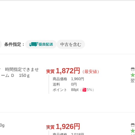
条件指定：
中古を含む
1,872
円
け 時間指定できませ
実質
（最安値）
リーム Ｄ 150ｇ
商品価格
1,960
円
翌
送料
0
円
ポイント
88
pt
（
5
%）
1,926
円
0g
実質
商品価格
2,018
円