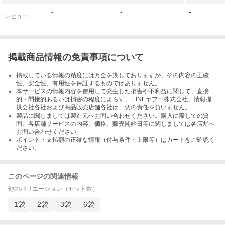
-
-
-
レビュー
掲載商品情報の免責事項について
掲載している情報の精度には万全を期しておりますが、その内容の正確
性、安全性、有用性を保証するものではありません。
本サービスの情報内容を使用して発生した損害や不利益に関して、直接
的・間接的あるいは損害の程度によらず、 LINEヤフー株式会社、情報提
供会社各社および商品販売店舗各社は一切の責任を負いません。
製品に関しましては製造元へお問い合わせください。購入に際しての質
問、各店舗サービスの内容、価格、販売開始日等に関しましては各店舗へ
お問い合わせください。
ポイント・支払額の正確な情報（付与条件・上限等）はカートをご確認く
ださい。
このページの関連情報
他のバリエーション（セット数）
1袋
2袋
3袋
6袋