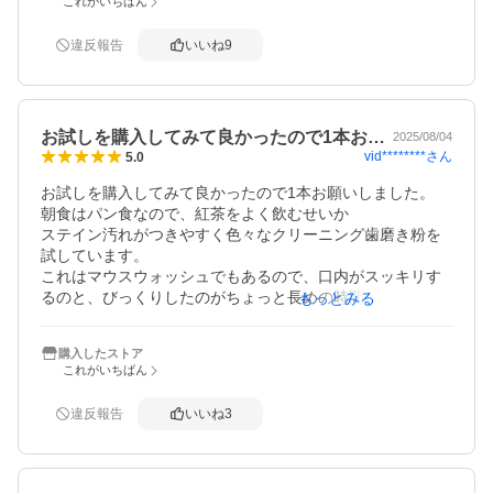
これがいちばん
があったらリピートします。

目盛り付きの軽量カップはありがたいのですが、ブレスマ
違反報告
いいね
9
イルウォッシュを出す時に勢いよく出てきて、出しにくい
ので☆マイナス1にしました。
お試しを購入してみて良かったので1本お…
2025/08/04
vid********
さん
5.0
お試しを購入してみて良かったので1本お願いしました。

朝食はパン食なので、紅茶をよく飲むせいか

ステイン汚れがつきやすく色々なクリーニング歯磨き粉を
試しています。

これはマウスウォッシュでもあるので、口内がスッキリす
るのと、びっくりしたのがちょっと長めの時間口に含んで
もっとみる
いたら、吐き出した時に茶色い色素のものが混じってい
て、紅茶か？と思いました。

購入したストア
そのまま水でゆすがずに歯ブラシをしてみたら、歯ブラシ
これがいちばん
もうっすら茶色くみえました。

見た目ピッカリ真っ白にはなりません。

違反報告
いいね
3
でも確かに新しい汚れは蓄積する前に落とせるのか
も、、、という期待が生まれます