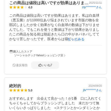
この商品は値段は高いですが効果はありま…
2025/11/11
zip********
さん
4.0
この商品は値段は高いですが効果はあります。私は白血球
（悪玉菌）が11000位あり悩まされています市販の物を全
部試しましたが全く効果がなく白血球の数値は下がりませ
んでした。でもこれを使うと数値は下がり効果がありまし
たこの商品を知る前は朝起きたら口の中がネバネバしてて
かなり苦しかったです、医者からは寝ている時に細菌が増
もっとみる
殖して胃の中に入って行く為、咳き込んだり嘔吐や胃の痛
みやムカムカ感として症状に出るそうなので寝る前と朝起
購入したストア
きての一日に2度やってます。口に含んでハブラシで磨き軽
ソーシャルテックYahoo!ショッピング店
くすすぐだけ、すすぎ過ぎると効果がなくなるので注意
を！
違反報告
いいね
7
絶対的
2024/09/20
jfx********
さん
5.0
おすすめします　出会えて良かった！が1番　口に入れてく
ちゃくちゃしてからブラッシングしました　未だかつて無
いくらいさっぱりしました　○ステリンとか○ンダミンとか