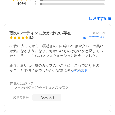
2
406
件
1
おすすめ順
朝のルーティンに欠かせない存在
2025/07/21
qvm********
さん
5.0
30代に入ってから、寝起きの口のネバつきやタバコの臭い
が気になるようになり、何かいいものはないかと探してい
たところ、こちらのマウスウォッシュに出会いました。

正直、最初は付属のカップの小ささに「これで足りるの
か？」と半信半疑でしたが、実際に使ってみると効果はし
もっとみる
っかり感じられます。刺激が少ないのに、使った後は口の
中が驚くほどスッキリ。まるで口の中の空気が入れ替わっ
購入したストア
たような感覚です。

ソーシャルテックYahoo!ショッピング店
特に嬉しかったのが、妻から「最近タバコのにおいが気に
違反報告
いいね
8
ならなくなった」と言われたこと。自分では気づかない口
臭も、周囲の反応で効果が実感できるのは嬉しいですね。

今は歯みがき粉とセットで使っていて、使い始めて2ヶ月ほ