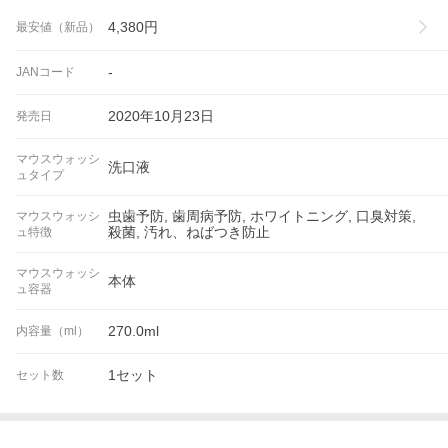
4,380
円
最安値（新品）
-
JANコード
2020年10月23日
発売日
マウスウォッシ
洗口液
ュタイプ
虫歯予防, 歯周病予防, ホワイトニング, 口臭対策,
マウスウォッシ
殺菌, 汚れ、ねばつき防止
ュ特徴
マウスウォッシ
本体
ュ容器
270.0ml
内容量（ml）
1セット
セット数