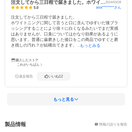
注文してから三日程で届きました。ホワイ…
2024/03/28
aoa********
さん
5.0
注文してから三日程で届きました。

ホワイトニングに関して言うと口に含んでゆすいだ後ブラ
ッシングすることにより徐々に白くなるみたいでまだ実感
はありませんが、口臭についてはかなり効果があるように
思います。普通に歯磨きした後口をこの商品でゆすぐと磨
き残しの汚れ？が結構出てきます。

もっとみる
正直この商品は高いし、個人の感想ですが味も美味しくあ
りませんが、それなりの効果は感じていますのでしばらく
購入したストア
続けたいと思います。
これがいちばん
違反報告
いいね
12
もっと見る
概要
製品情報
情報の誤りを報告