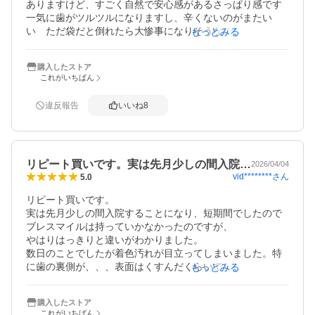
ありますけど、すごく自然で安心感があるさっぱり感です

一気に歯がツルツルになりますし、辛くないのがまたい
い　ただ袋だと倒れたら大惨事になりそうなので、注意深
もっとみる
く愛用したいと思います　値段はかなりいいですが、これ
は値段じゃない！と私は思います　これを作るのに関わっ
購入したストア
た方がたに感謝したい　かつてない気持ちよさです　期待
これがいちばん
違反報告
いいね
8
リピート買いです。実は先月少しの間入院…
2026/04/04
vid********
さん
5.0
リピート買いです。

実は先月少しの間入院することになり、短期間でしたので
ブレスマイルは持っていかなかったのですが、

やはりはっきりと違いがわかりました。

数日のことでしたが着色汚れが目立ってしまいました。特
に歯の裏側が、、、表面はくすんだくらいでしたが、裏側
もっとみる
は盲点でした。

退院して気がついてまた毎日しっかりブクブクしてから歯
購入したストア
磨きをしていたら、汚れが落ちて来ました。

これがいちばん