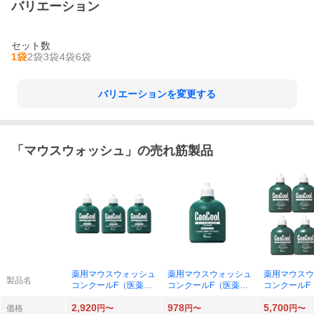
バリエーション
セット数
1袋
2袋
3袋
4袋
6袋
バリエーションを変更する
「
マウスウォッシュ
」の売れ筋製品
薬用マウスウォッシュ
薬用マウスウォッシュ
薬用マウスウ
製品名
コンクールF（医薬部
コンクールF（医薬部
コンクールF
外品）100ml（ミント
外品）100ml（ミント
外品）100m
2,920
978
5,700
味）× 3本
味）× 1本
味）× 6本
価格
円〜
円〜
円〜