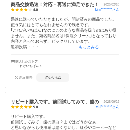
商品交換迅速！対応・再送に満足できた！
ど。歯の白さは正直まだ大きな変化はありませんが、朝の
2026/02/18
kim********
さん
4.0
口の不快感がなくなっただけでも十分満足しています。コ
スパも良く、これからも続けていきたいと思える商品で
迅速に送っていただきましたが、開封済みの商品でした。
す。
使う気にはとてもなれませんので残念です。

｢これがいちばん｣なのにこのような商品を扱うのはあり得
ません。また、宛名商品名は｢保湿クリーム｣となっており
内容と合っておらず、ビックリしています。

追加投稿・・・

もっとみる
１９日にストア様と連絡が取れ商品交換して頂けることに
なりました。丁寧な説明内容で良く理解が出来て良かった
購入したストア
です。商品の交換が済んでから改めて投稿させていただき
これがいちばん
ます。

再投稿２回目・・・

違反報告
いいね
1
２１日に再送付受領しました。問合せから迅速・丁寧な対
応でとても感謝です。商品はこれから使用ですがとても楽
しみです。試供品（TaVaTeee:ﾀﾌﾞﾚｯﾄ・ﾊﾌﾞﾗｼ）も同時にお
送り

リピート購入です。前回試してみて、歯の…
いただき効果に期待しています。

2025/09/22
vid********
さん
5.0
最初の状況を考慮し、その後の対応は満点ですが評価４と
リピート購入です。

前回試してみて、歯の漂白？まではどうかなぁ、

と思いながらも使用感は悪くないし、紅茶やコーヒーなど