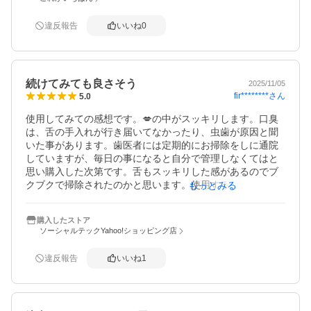
今はこのブレスマイルが一番合っていると思います。

また毎日しっかりブクブクと歯磨きを続けていきます
違反報告
いいね
0
続けてみても良さそう
2025/11/05
fir********
さん
5.0
使用してみての感想です。💋の中がスッキリします。口臭
は、舌の手入れが行き届いてなかったり、虫歯が原因と聞
いた事があります。歯医者には定期的にお掃除をしに通院
していますが、毎日の事になると自分で管理しなくてはと
思い購入した次第です。舌もスッキリした感があるのでブ
クブクで掃除されたのかと思います。使用する前に、糸よ
もっとみる
うじ等で使用した後にブレスマイルを使用しました。朝起
きて💋の中のネバつきも無く、何の違和感も無かったので
購入したストア
続けてみても良さそうな商品でした。
ソーシャルテックYahoo!ショッピング店
違反報告
いいね
1