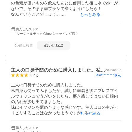
の色素が濃いものを飲んだあとに使用した後に水でゆすが
ないで、そのまま歯ブラシで磨くようにしたら！

なんということでしょう。

もっとみる
まず歯ブラシがほんのり茶色くなり、口をゆすいだ水もう
っすら茶色くなり、一番汚れが気になっていた歯並びの悪
購入したストア
い歯もいつのまにか着色汚れが薄く目立たなくなっていま
ソーシャルテックYahoo!ショッピング店
した。

嘘ではありません。

違反報告
いいね
12
私は10秒以上ブクブクと口に含んでいますが、

特に気分も悪くなりませんし、しみたり痛んだりなどもあ
りません。

ブクブクの後に歯ブラシ、試してみて下さい。

主人の口臭予防のために購入しました。私…
お値段が高いので、リピートするのは考えちゃいました
2025/04/22
ake********
さん
4.0
が、もう1本使ってみてもいいかな？と

思えた商品です
主人の口臭予防のために購入しました。

私自身も使ってみましたが、試しに歯磨き後にブレスマイ
ルウォッシュでうがいをしたら、磨き残しではない口腔内
の汚れが少し出てきました。

味はイソジンを薄めたような感じです。主人は口の中がヒ
リヒリすることはなかったようですが、私は舌の一部がヒ
もっとみる
リヒリしました。

説明書きには、歯磨き前に使用するように書いてあったの
購入したストア
で、今後はそのようにしようと思います。口臭予防の効果