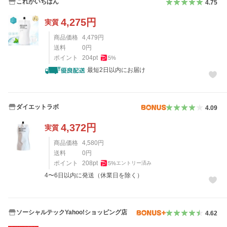
これがいちばん
4.75
4,275
円
実質
商品価格
4,479
円
送料
0
円
ポイント
204
pt
5
%
最短2日以内にお届け
ダイエットラボ
4.09
4,372
円
実質
商品価格
4,580
円
送料
0
円
ポイント
208
pt
5
%
エントリー済み
4〜6日以内に発送（休業日を除く）
ソーシャルテックYahoo!ショッピング店
4.62