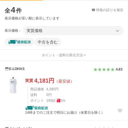
価格比較
4
全
件
情報の誤りを報告
表示価格が安い順に表示しています
実質価格
表示価格：
中古を含む
ポイント・送料の算出方法
E-LOHAS
4.83
4,181
円
実質
（最安値）
商品価格
4,380
円
送料
0
円
ポイント
199
pt
5
%
14時までのご注文で明日にお届け（休業日を除く）