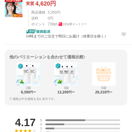
4,620
円
実質
商品価格
5,350
円
送料
0
円
ポイント
730
pt
15
%
要エントリー
14時までのご注文で明日にお届け（休業日を除く）
他のバリエーションも合わせて価格比較
2袋
3袋
6袋
8,390
12,200
26,310
円〜
円〜
円〜
※ 価格は中古価格を含む表示です。
レビュー
4.17
5
4
3