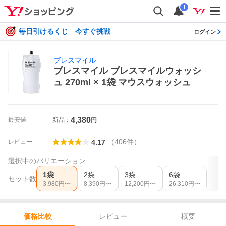
i
毎日引けるくじ 今すぐ挑戦
ログイン
ブレスマイル
ブレスマイル ブレスマイルウォッシ
ュ 270ml × 1袋 マウスウォッシュ
4,380
最安値
新品：
円
（
406
件
）
レビュー
4.17
選択中のバリエーション
1袋
2袋
3袋
6袋
セット数
3,980
円〜
8,390
円〜
12,200
円〜
26,310
円〜
レビュー
概要
価格比較