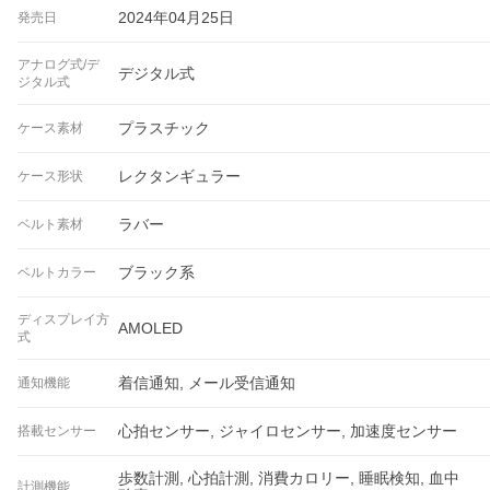
2024年04月25日
発売日
アナログ式/デ
デジタル式
ジタル式
プラスチック
ケース素材
レクタンギュラー
ケース形状
ラバー
ベルト素材
ブラック系
ベルトカラー
ディスプレイ方
AMOLED
式
着信通知, メール受信通知
通知機能
心拍センサー, ジャイロセンサー, 加速度センサー
搭載センサー
歩数計測, 心拍計測, 消費カロリー, 睡眠検知, 血中
計測機能