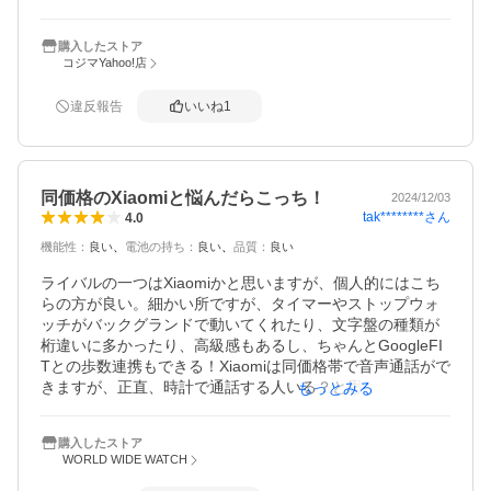
あるんですけど、大音量でスマホ鳴るのでびっくりしま
す。あと、もう少しアプリとの繋げ方が簡単にできたらと
購入したストア
思いまして、☆4にしました。他は使ってて問題ないです。
コジマYahoo!店
違反報告
いいね
1
同価格のXiaomiと悩んだらこっち！
2024/12/03
tak********
さん
4.0
機能性
：
良い
電池の持ち
：
良い
品質
：
良い
ライバルの一つはXiaomiかと思いますが、個人的にはこち
らの方が良い。細かい所ですが、タイマーやストップウォ
ッチがバックグランドで動いてくれたり、文字盤の種類が
桁違いに多かったり、高級感もあるし、ちゃんとGoogleFI
Tとの歩数連携もできる！Xiaomiは同価格帯で音声通話がで
きますが、正直、時計で通話する人いる？と思い、こちら
もっとみる
で十分。音は出ずバイブレーションだけですが、個人的に
は圧倒的にこちらが好き。地味に、月の位相がイラスト付
購入したストア
きで表示されるのがお気に入り。
WORLD WIDE WATCH