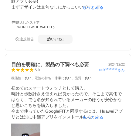
継アプリ必要)

まずデザインは文句なしにかっこいいです。黒を買いまし
もっとみる
たが他にも白などバリエーションは様々ありどれもかっこ
いいです。操作性も画面がぬるぬる動くので完璧です。GP
購入したストア
Sは入ってないですが歩数の精度はかなりのもので誤差ほぼ
WORLD WIDE WATCH
ないです。購入も割引などで6000円台で買えました。初め
てのスマートバンドでしたが全ての面で大満足でした。ス
違反報告
いいね
1
マートバンド初心者の方にはほんとにおすすめします。
目的を明確に、製品の下調べも必要
2024/12/22
ook********
さん
5.0
機能性
：
良い
電池の持ち
：
非常に良い
品質
：
良い
初めてのスマートウォッチとして購入。

時計と歩数計さえ使えれば良かったので、そこまで高価で
はなく、でも名が知られているメーカーのほうが安心かな
と思いこちらを購入しました。

今まで使っていたGoogleFITと同期するには、Huaweiアプ
リとは別に中継アプリをインストールしないといけなかっ
もっとみる
たりと、設定は少し大変でした。

説明書はなく、使い方はアプリ内動画で説明のため、時間
がないと機能を追いかけられない。
