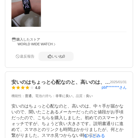
まだまだ使い方もあやふやです。

デザインは邪魔にならない大きさで、おおむね良好。

購入後フル充電してから10日間、腕から外さず使って、ま
だ電池は67%。

電池持ちは良さそうです。
購入したストア
WORLD WIDE WATCH
違反報告
いいね
0
安いのはちょっと心配なのと、高いのは、…
2025/01/31
pbf********
さん
4.0
機能性
：
普通
電池の持ち
：
非常に良い
品質
：
良い
安いのはちょっと心配なのと、高いのは、中々手が届かな
いので、聞いたことあるメーカーだったのと値段がお手頃
だったので、こちらを購入しました。初めてのスマートウ
ォッチですが、ちょうど良い大きさです。説明書通りに進
めて、スマホとのリンクも時間はかかりましたが、何とか
繋がりました。スマホ見つからない時の音鳴らすボタンが
もっとみる