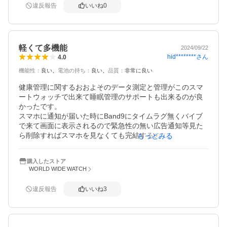
違反報告
いいね
0
軽くて多機能
2024/09/22
hid********
さん
4.0
機能性
：
良い
電池の持ち
：
良い
品質
：
非常に良い
健康管理に関するおおよそのデータ測定と管理がこのスマ
ートウォッチで出来て睡眠管理のサポートも出来るのが良
かったです。

スマホに通知が届いた時にBand9にタイムラグ無くバイブ
で来て画面に表示されるので緊急性の無い広告通知等見た
ら削除すればスマホを見なくても完結するので良かったで
もっとみる
す。

そして時計表示が何種類もあるのでTPOに合わせて切り替
購入したストア
えられるのはgood。

WORLD WIDE WATCH
今まで時間はスマホを見て確認していたのですが最近スマ
違反報告
いいね
3