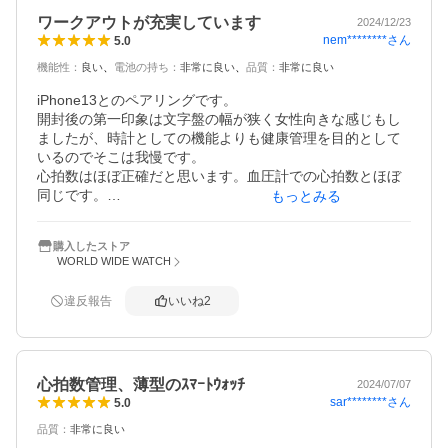
ワークアウトが充実しています
2024/12/23
nem********
さん
5.0
機能性
：
良い
電池の持ち
：
非常に良い
品質
：
非常に良い
iPhone13とのペアリングです。

開封後の第一印象は文字盤の幅が狭く女性向きな感じもし
ましたが、時計としての機能よりも健康管理を目的として
いるのでそこは我慢です。

心拍数はほぼ正確だと思います。血圧計での心拍数とほぼ
同じです。

もっとみる
バンド9を買った1番の目的はプールでの水泳の距離を測る
ことでした。25mプールで100m泳いでも75mと表示される
購入したストア
事が時々ありますが、壁の蹴り出しを強くすると正確に計
WORLD WIDE WATCH
測されるようなので現在試行錯誤中です。泳いだ種目と距
離やタイムがスマホに記録されあとから見直すのが楽しい
違反報告
いいね
2
です。

ワークアウトの運動の種類が多くプールはもちろん室内で
固定ローラーでクロスバイクにも使用していますが心拍数
から消費カロリーなども計測されこれから他の運動も試し
心拍数管理、薄型のｽﾏｰﾄｳｫｯﾁ
てみるのがとても楽しみです。

2024/07/07
sar********
さん
5.0
他のスマートウォッチは使用した事がありませんがこの機
種を選んで満足しています。電池の減りも遅く、週一位の
品質
：
非常に良い
充電で大丈夫そうです。
