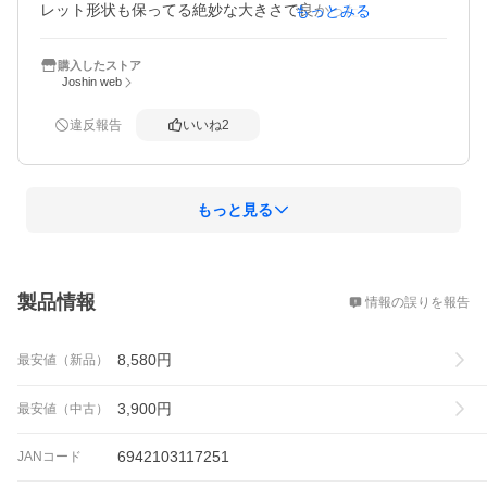
レット形状も保ってる絶妙な大きさで良かったです。あと
もっとみる
良いことは、売れ筋らしく、アフターパーツが豊富でカス
タマイズ出来ること。
購入したストア
Joshin web
違反報告
いいね
2
もっと見る
概要
製品情報
情報の誤りを報告
8,580
円
最安値（新品）
3,900
円
最安値（中古）
6942103117251
JANコード