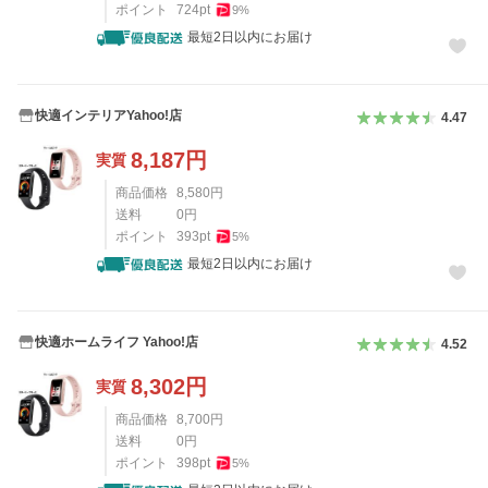
ポイント
724
pt
9
%
最短2日以内にお届け
快適インテリアYahoo!店
4.47
8,187
円
実質
商品価格
8,580
円
送料
0
円
ポイント
393
pt
5
%
最短2日以内にお届け
快適ホームライフ Yahoo!店
4.52
8,302
円
実質
商品価格
8,700
円
送料
0
円
ポイント
398
pt
5
%