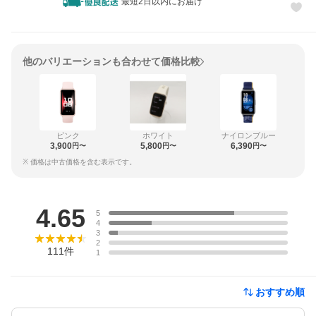
最短2日以内にお届け
他のバリエーションも合わせて価格比較
ピンク
ホワイト
ナイロンブルー
3,900
5,800
6,390
円〜
円〜
円〜
※ 価格は中古価格を含む表示です。
レビュー
4.65
5
4
3
2
111
件
1
おすすめ順