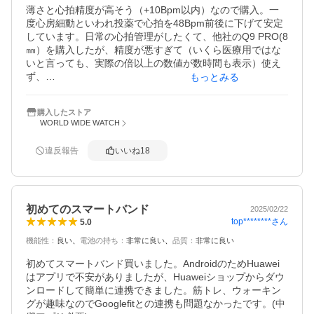
ただ、画面が小さいので老眼には少し見づらいです。
薄さと心拍精度が高そう（+10Bpm以内）なので購入。一
度心房細動といわれ投薬で心拍を48Bpm前後に下げて安定
しています。日常の心拍管理がしたくて、他社のQ9 PRO(8
㎜）を購入したが、精度が悪すぎて（いくら医療用ではな
いと言っても、実際の倍以上の数値が数時間も表示）使え
ず、

もっとみる
BAND9は厚さ9㎜弱(他は11～12㎜）なので購入。

私的には心拍管理は満足していますが、ｱﾌﾟﾘのｾｯﾃﾝｸﾞが矢
購入したストア
鱈面倒、難しい。小さいので文字も小さい(年寄りには虫眼
WORLD WIDE WATCH
鏡が欲しいくらい文字が小さい）全体にｵｼｬﾚでﾊﾞﾝﾄﾞの止め
方も使いやすく気に入っています。循環器疾患で心拍管理
違反報告
いいね
18
をしたい方にはお勧めです。睡眠記録の為、付けたまま就
寝しても違和感は少ないです。ﾊﾞﾝﾄﾞの止め方も使いやすく
気に入っています。
初めてのスマートバンド
2025/02/22
top********
さん
5.0
機能性
：
良い
電池の持ち
：
非常に良い
品質
：
非常に良い
初めてスマートバンド買いました。AndroidのためHuawei
はアプリで不安がありましたが、Huaweiショップからダウ
ンロードして簡単に連携できました。筋トレ、ウォーキン
グが趣味なのでGooglefitとの連携も問題なかったです。(中