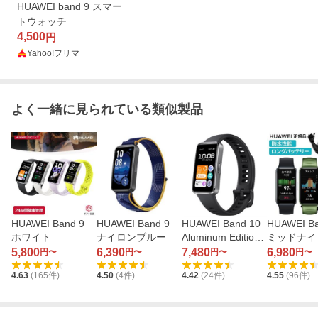
HUAWEI band 9 スマー
トウォッチ
4,500
円
Yahoo!フリマ
よく一緒に見られている類似製品
HUAWEI Band 9
HUAWEI Band 9
HUAWEI Band 10
HUAWEI Ba
ホワイト
ナイロンブルー
Aluminum Edition
ミッドナイ
マットブラック
ック
5,800
6,390
7,480
6,980
円〜
円〜
円〜
円〜
4.63
(
165
件)
4.50
(
4
件)
4.42
(
24
件)
4.55
(
96
件)