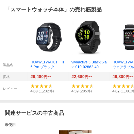
「
スマートウォッチ本体
」の売れ筋製品
HUAWEI WATCH FIT
vivoactive 5 Black/Sla
HUAWEI WA
製品名
5 Pro ブラック
te 010-02862-40
ウェアラブル
ブラック
29,480
22,660
49,800
価格
円〜
円〜
円〜
レビュー
4.68
(
1,232
件)
4.59
(
205
件)
4.62
(
1,081
件
関連サービスの中古商品
未使用