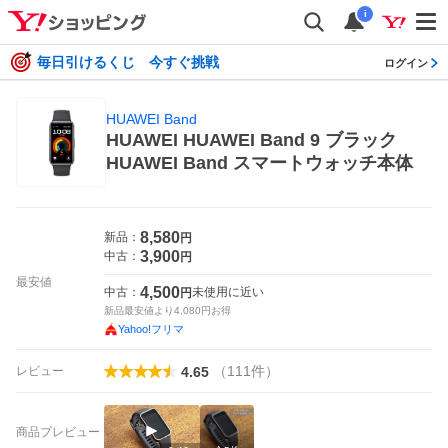
i
毎日引けるくじ 今すぐ挑戦
ログイン
HUAWEI Band
HUAWEI HUAWEI Band 9 ブラック
HUAWEI Band スマートウォッチ本体
8,580
新品：
円
3,900
中古：
円
最安値
4,500
中古：
未使用に近い
円
新品最安値より
4,080
円お得
Yahoo!フリマ
（
111
件
）
レビュー
4.65
商品プレビュー