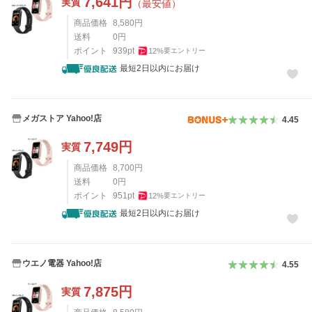
7,641
円
実質
（最安値）
商品価格
8,580
円
送料
0
円
ポイント
939
pt
12
%
要エントリー
最短2日以内にお届け
メガストア Yahoo!店
4.45
7,749
円
実質
商品価格
8,700
円
送料
0
円
ポイント
951
pt
12
%
要エントリー
最短2日以内にお届け
ウエノ電器 Yahoo!店
4.55
7,875
円
実質