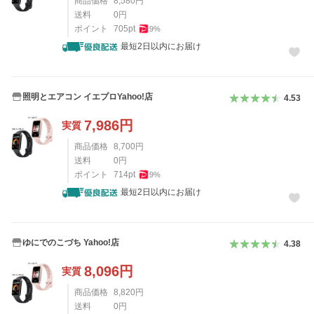
商品価格
8,580
円
送料
0
円
ポイント
705
pt
9
%
最短2日以内にお届け
照明とエアコン イエプロYahoo!店
4.53
7,986
円
実質
商品価格
8,700
円
送料
0
円
ポイント
714
pt
9
%
最短2日以内にお届け
ゆにでのこづち Yahoo!店
4.38
8,096
円
実質
商品価格
8,820
円
送料
0
円