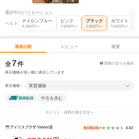
0:46
全
5
枚
選択中のバリエーション
ナイロンブルー
ピンク
ブラック
ホワイト
ベルト
6,390
円〜
3,900
円〜
3,900
円〜
5,800
円〜
レビュー
概要
価格比較
価格比較
7
全
件
情報の誤りを報告
表示価格が安い順に表示しています
実質価格
表示価格：
中古を含む
ポイント・送料の算出方法
アイリスプラザ Yahoo!店
4.42