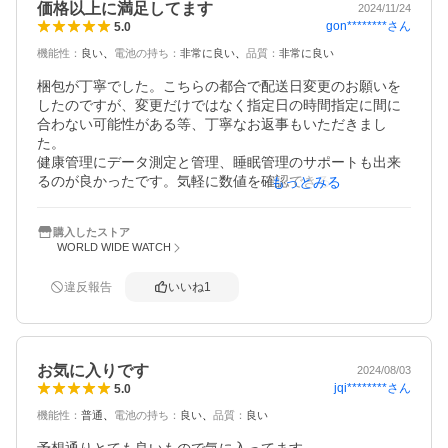
価格以上に満足してます
2024/11/24
gon********
さん
5.0
機能性
：
良い
電池の持ち
：
非常に良い
品質
：
非常に良い
梱包が丁寧でした。こちらの都合で配送日変更のお願いを
したのですが、変更だけではなく指定日の時間指定に間に
合わない可能性がある等、丁寧なお返事もいただきまし
た。

健康管理にデータ測定と管理、睡眠管理のサポートも出来
るのが良かったです。気軽に数値を確認できるので、いつ
もっとみる
の間にか運動機会も増えそうです。スマートウォッチは初
めて購入しましたが、機能は十分で満足できています。Ap
購入したストア
ple Watchと迷ってましたが、入門にはちょうど良いと感じ
WORLD WIDE WATCH
ています。
違反報告
いいね
1
お気に入りです
2024/08/03
jqi********
さん
5.0
機能性
：
普通
電池の持ち
：
良い
品質
：
良い