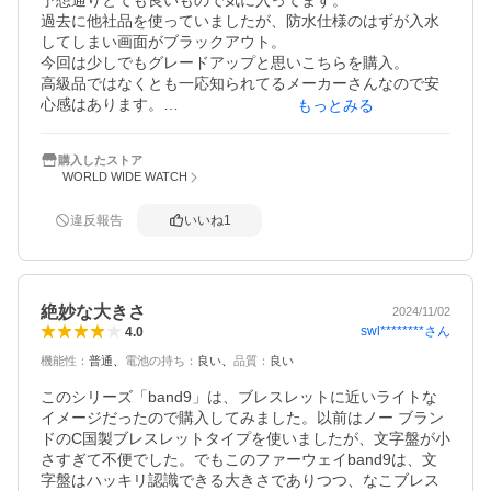
予想通りとても良いもので気に入ってます。

過去に他社品を使っていましたが、防水仕様のはずが入水
してしまい画面がブラックアウト。

今回は少しでもグレードアップと思いこちらを購入。

高級品ではなくとも一応知られてるメーカーさんなので安
心感はあります。

もっとみる
バッテリーの持ちの長さとベルトの先のロックピンが特に
気に入りました。

購入したストア
これからデータを集めて健康管理に務めます。

WORLD WIDE WATCH
アプリは少し使いずらいですが私の欲しい機能は充分です
ので満点です。
違反報告
いいね
1
絶妙な大きさ
2024/11/02
swl********
さん
4.0
機能性
：
普通
電池の持ち
：
良い
品質
：
良い
このシリーズ「band9」は、ブレスレットに近いライトな
イメージだったので購入してみました。以前はノー ブラン
ドのC国製ブレスレットタイプを使いましたが、文字盤が小
さすぎて不便でした。でもこのファーウェイband9は、文
字盤はハッキリ認識できる大きさでありつつ、なこブレス