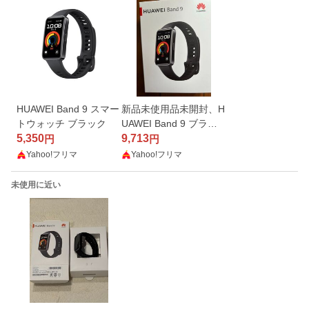
HUAWEI Band 9 スマー
新品未使用品未開封、H
トウォッチ ブラック
UAWEI Band 9 ブラッ
5,350
ク
9,713
円
円
Yahoo!フリマ
Yahoo!フリマ
未使用に近い