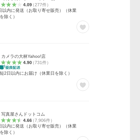
4.09
（
277
件
）
日以内に発送（お取り寄せ販売）（休業
を除く）
カメラの大林Yahoo!店
4.90
（
731
件
）
短2日以内にお届け（休業日を除く）
写真屋さんドットコム
4.66
（
7,906
件
）
日以内に発送（お取り寄せ販売）（休業
を除く）