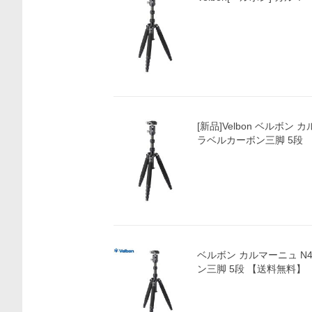
[新品]Velbon ベルボン カ
ラベルカーボン三脚 5段
価格比較
ベルボン カルマーニュ N4
ン三脚 5段 【送料無料】