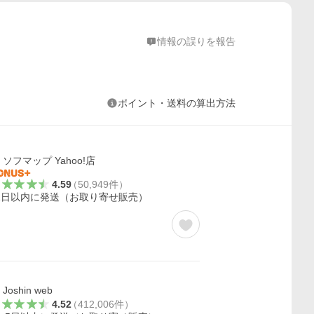
情報の誤りを報告
ポイント・送料の算出方法
ソフマップ Yahoo!店
4.59
（
50,949
件
）
1日以内に発送（お取り寄せ販売）
Joshin web
4.52
（
412,006
件
）