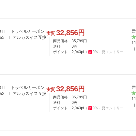
32,856
円
N453TT トラベルカーボン
実質
53 TT アルカスイス互換
商品価格
35,799
円
1
送料
0
円
（
ポイント
2,943
pt
（
9
%）
要エントリー
32,856
円
N453TT トラベルカーボン
実質
53 TT アルカスイス互換
商品価格
35,799
円
1
送料
0
円
（
ポイント
2,943
pt
（
9
%）
要エントリー