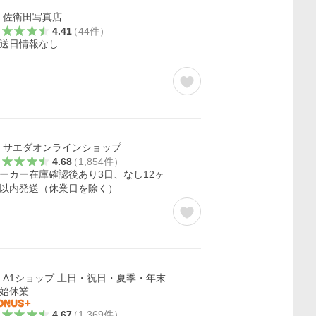
佐衛田写真店
4.41
（
44
件
）
送日情報なし
サエダオンラインショップ
4.68
（
1,854
件
）
ーカー在庫確認後あり3日、なし12ヶ
以内発送（休業日を除く）
A1ショップ 土日・祝日・夏季・年末
始休業
4.67
（
1,369
件
）