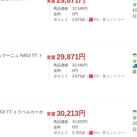
29,871
円
実質
商品価格
32,546
円
4
送料
0
円
日
ポイント
2,675
pt
（
9
%）
要エントリー
29,871
円
ルマーニュ N453 TT ト
実質
商品価格
32,546
円
送料
0
円
最
ポイント
2,675
pt
（
9
%）
要エントリー
30,213
円
53 TT トラベルカーボ
実質
商品価格
32,920
円
3
送料
0
円
日
ポイント
2,707
pt
（
9
%）
要エントリー