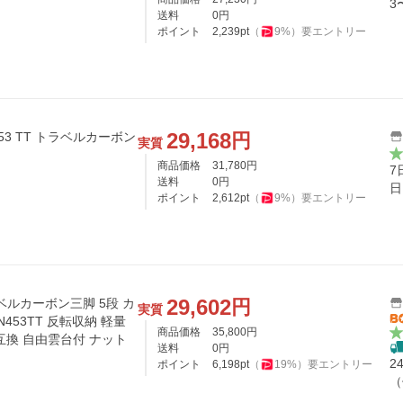
3
送料
0
円
ポイント
2,239
pt
（
9
%）
要エントリー
29,168
円
3 TT トラベルカーボン
実質
商品価格
31,780
円
7
送料
0
円
日
ポイント
2,612
pt
（
9
%）
要エントリー
29,602
円
ラベルカーボン三脚 5段 カ
実質
-N453TT 反転収納 軽量
商品価格
35,800
円
互換 自由雲台付 ナット
送料
0
円
2
ポイント
6,198
pt
（
19
%）
要エントリー
（