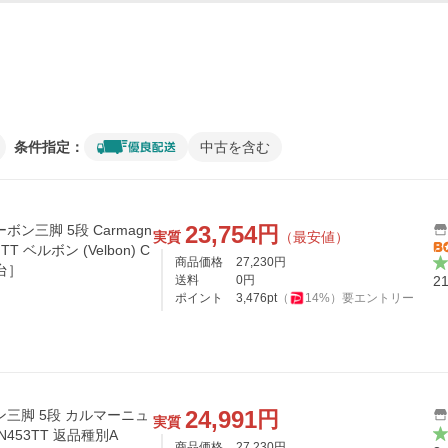
条件指定：
中古を含む
23,754
円
ン三脚 5段 Carmagn
実質
（最安値）
 ベルボン (Velbon) C
商品価格
27,230
円
雲台］
送料
0
円
2
ポイント
3,476
pt
（
14
%）
要エントリー
24,991
円
三脚 5段 カルマーニュ
実質
M-N453TT 返品種別A
商品価格
27,230
円