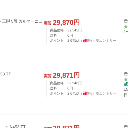
29,870
円
三脚 5段 カルマーニュ
実質
商品価格
32,545
円
1
送料
0
円
ポイント
2,675
pt
（
9
%）
要エントリー
29,871
円
453 TT
実質
商品価格
32,546
円
送料
0
円
1
ポイント
2,675
pt
（
9
%）
要エントリー
日
ニュ N453 TT