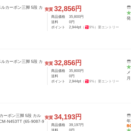
32,856
円
ベルカーボン三脚 5段 カ
実質
商品価格
35,800
円
発
送料
0
円
ポイント
2,944
pt
（
9
%）
要エントリー
32,856
円
ベルカーボン三脚 5段 カ
実質
商品価格
35,800
円
メ
送料
0
円
月
ポイント
2,944
pt
（
9
%）
要エントリー
34,193
円
ルカーボン三脚 5段 カル
実質
年
453TT (65-9087-9
商品価格
39,197
円
送料
0
円