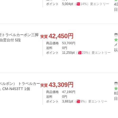
ポイント
5,004
pt
（
14
%）
要エントリー
4
日
42,450
円
 小型トラベルカーボン三脚
実質
自由雲台付 5段
商品価格
53,700
円
メ
送料
0
円
以
ポイント
11,250
pt
（
23
%）
要エントリー
43,309
円
（ベルボン） トラベルカー
実質
CM-N453TT 1個
商品価格
47,190
円
8
送料
0
円
日
ポイント
3,881
pt
（
9
%）
要エントリー