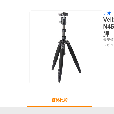
ジオ
Ve
N4
脚
最安値
レビュ
価格比較