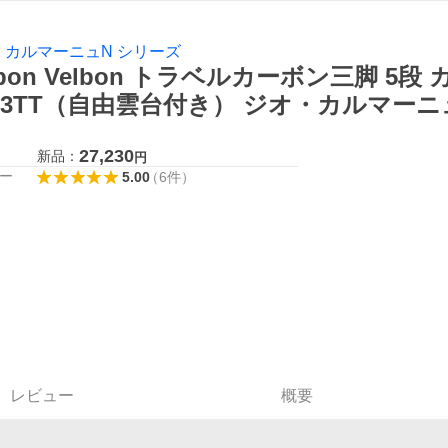
・カルマーニュN シリーズ
lbon Velbon トラベルカーボン三脚 5段 カ
53TT（自由雲台付き） ジオ・カルマーニ
27,230
新品：
円
ー
5.00
（
6
件
）
レビュー
概要