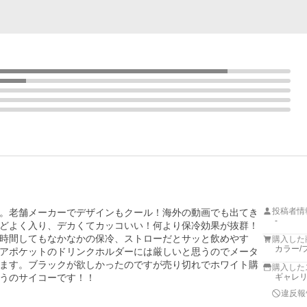
投稿者情
。老舗メーカーでデザインもクール！海外の動画でも出てき
-
どよく入り、デカくてカッコいい！何より保冷効果が抜群！
時間してもなかなかの保冷、ストローだとサッと飲めやす
購入した
カラー/
アポケットのドリンクホルダーには厳しいと思うのでメータ
ます。ブラックが欲しかったのですが売り切れでホワイト購
購入した
うのサイコーです！！
ギャレリア
違反報