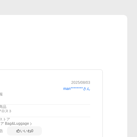
2025/08/03
man********
さん
報
商品
フロスト
ストア
 Bag&Luggage
告
いいね
0