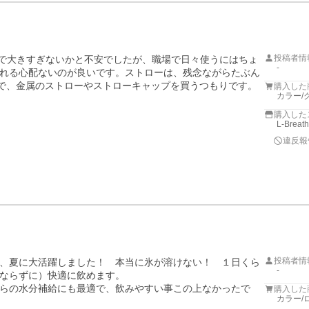
投稿者情
ので大きすぎないかと不安でしたが、職場で日々使うにはちょ
-
れる心配ないのが良いです。ストローは、残念ながらたぶん
かで、金属のストローやストローキャップを買うつもりです。
購入した
カラー/
購入した
L-Breat
違反報
投稿者情
、夏に大活躍しました！　本当に氷が溶けない！　１日くら
-
ならずに）快適に飲めます。

らの水分補給にも最適で、飲みやすい事この上なかったで
購入した
カラー/