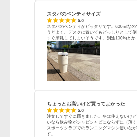
スタバのベンティサイズ
5.0
スタバのベンティがピッタリです。600mlな
うどよく、デスクに置いてもどっしりとして倒
すぐ摩耗してしまいそうです。別途100均と
レビュー
ちょっとお高いけど買ってよかった
5.0
注文してすぐに届きました。冬は使えないけど
いなら飲み物がシャビシャビにならずに（薄く
スポーツクラブでのランニングマシン使いなが
す。
