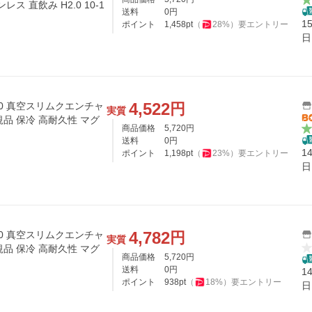
ンレス 直飲み H2.0 10-1
送料
0
円
1
ポイント
1,458
pt
（
28
%）
要エントリー
日
4,522
円
2.0 真空スリムクエンチャ
実質
本正規品 保冷 高耐久性 マグ
商品価格
5,720
円
送料
0
円
1
ポイント
1,198
pt
（
23
%）
要エントリー
日
4,782
円
2.0 真空スリムクエンチャ
実質
本正規品 保冷 高耐久性 マグ
商品価格
5,720
円
送料
0
円
1
ポイント
938
pt
（
18
%）
要エントリー
日