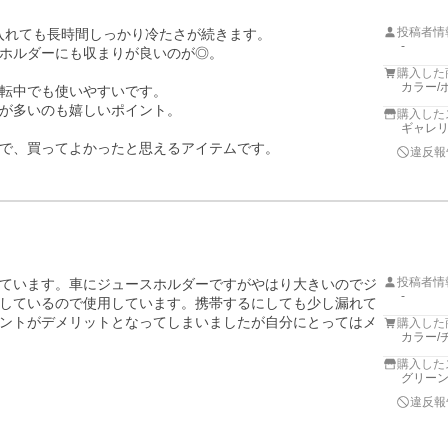
投稿者情
を入れても長時間しっかり冷たさが続きます。

-
クホルダーにも収まりが良いのが◎。

購入した
カラー/
転中でも使いやすいです。

が多いのも嬉しいポイント。

購入した
ギャレリア
で、買ってよかったと思えるアイテムです。
違反報
投稿者情
ています。車にジュースホルダーですがやはり大きいのでジ
-
しているので使用しています。携帯するにしても少し漏れて
ントがデメリットとなってしまいましたが自分にとってはメ
購入した
カラー/
購入した
グリー
違反報