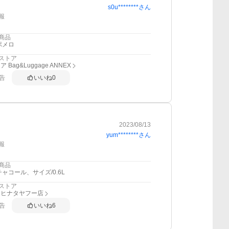
s0u********
さん
報
商品
ポメロ
ストア
 Bag&Luggage ANNEX
告
いいね
0
2023/08/13
yum********
さん
報
商品
チャコール、サイズ/0.6L
ストア
ンヒナタヤフー店
告
いいね
6