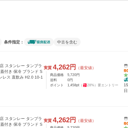
条件指定：
中古を含む
4,262
円
扱店 スタンレー タンブラ
実質
（最安値）
蓋付き 保冷 ブランド S
商品価格
5,720
円
ンレス 直飲み H2.0 10-1
送料
0
円
1
ポイント
1,458
pt
（
28
%）
要エントリー
日
4,262
円
扱店 スタンレー タンブラ
実質
（最安値）
蓋付き 保冷 ブランド S
商品価格
5,720
円