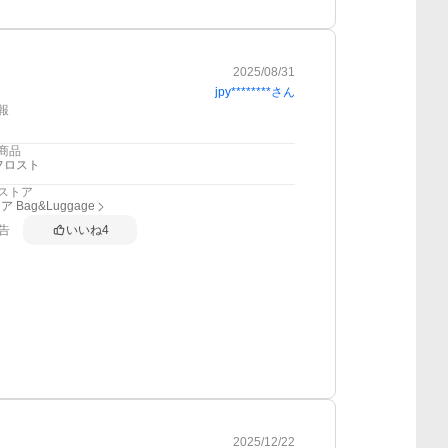
2025/08/31
jpy********
さん
報
商品
フロスト
ストア
 Bag&Luggage
告
いいね
4
2025/12/22