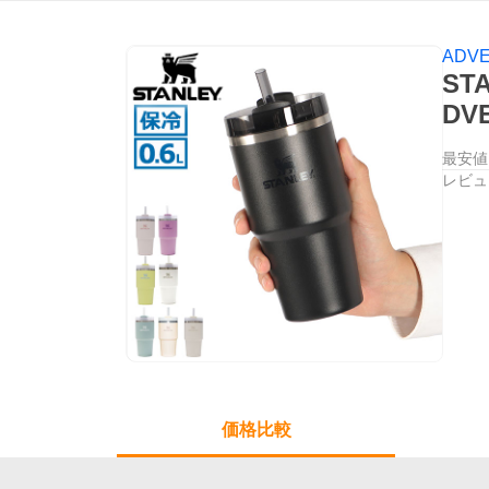
ADVE
ST
DV
最安値
レビュ
価格比較