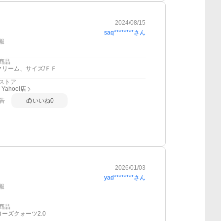
2024/08/15
saq********
さん
報
商品
クリーム、サイズ/ＦＦ
ストア
h Yahoo!店
告
いいね
0
2026/01/03
yad********
さん
報
商品
ローズクォーツ2.0