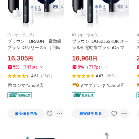
iO（オーラルB）
iO（オーラルB）
ブラウン BRAUN 電動歯
ブラウン iOG52J62KBK オー
ブラシ iOシリーズ5 ［回転
ラルB 電動歯ブラシ iO5 マッ
式］ IOG52J62KBK
トブラック 歯ブラシハンド
16,305
16,968
円
円
ル 1本 ブラシヘッド 1本 歯
磨き Oral-B
5
%
（
747
pt
）
5
%
（
777
pt
）
4.61
（
36
件
）
4.67
（
36
件
）
コジマYahoo!店
ヤマダデンキ Yahoo!店
最安値を見る
最安値を見る