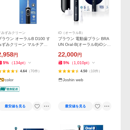
すみずみクリーン
iO（オーラルB）
ブラウン オーラルB D100 す
ブラウン 電動歯ブラシ BRA
みずみクリーン マルチアク
UN Oral-B(オーラルB)iOシリ
ション 電動歯ブラシ
ーズ iO5 IOG52J62KBK 返品
2,958
22,000
円
円
種別A
5
%
（
134
pt
）
5
%
（
1,010
pt
）
4.64
（
70
件
）
4.50
（
10
件
）
color
Joshin web
最安値を見る
最安値を見る