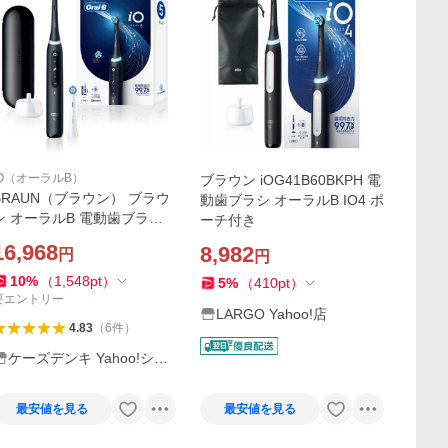
iO（オーラルB）
ブラウン iOG41B60BKPH 電
BRAUN（ブラウン） ブラウ
動歯ブラシ オーラルB IO4 ポ
ン オーラルB 電動歯ブラシ i
ーチ付き
O5 iOG52J62KBK
16,968
8,982
円
円
10
%
（
1,548
pt
）
5
%
（
410
pt
）
要エントリー
LARGO Yahoo!店
4.83
（
6
件
）
ケーズデンキ Yahoo!ショ
ップ
最安値を見る
最安値を見る