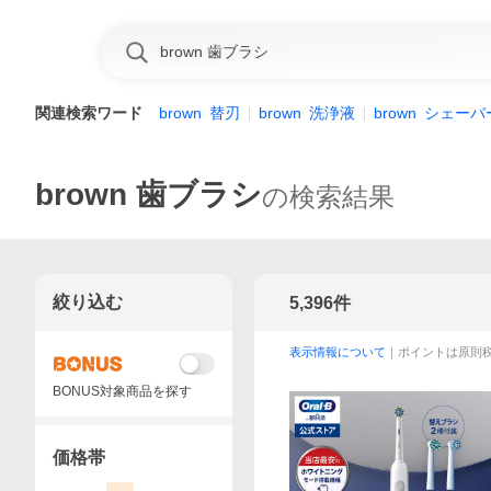
関連検索ワード
brown
替刃
brown
洗浄液
brown
シェーバ
brown 歯ブラシ
の検索結果
絞り込む
5,396
件
表示情報について
｜ポイントは原則
BONUS対象商品を探す
価格帯