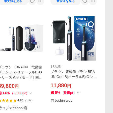
最安値を見る
最安値を見る
BRAUN
ブラウン BRAUN 電動歯
ブラウン 電動歯ブラシ BRA
ブラシ Oral-B オーラルB iO
UN Oral-B(オーラルB)iOシリ
シリーズ iO9 7モード [ 回転
ーズ iO4 IOG41B60BKPH 返
式 ] ブラックオニキス IOM
11,880
39,800
円
円
品種別A
92J22ACBKW
5
%
（
545
pt
）
14
%
（
5,083
pt
）
Joshin web
4.80
（
5
件
）
コジマYahoo!店