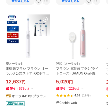
最安値を見る
最安値を見る
オーラルB
PRO（オーラルB）
電動歯ブラシ ブラウン オー
ブラウン 電動歯ブラシ(ライ
ラルB 公式ストア iO2ホワイ
トローズ) BRAUN Oral-B(オ
ト替えブラシセット Braun O
ーラルB) PRO1 D3055133L
12,637
5,020
円
円
ral-B 本体 充電式 回転式 正
R 返品種別A
規品 歯垢除去 歯磨き
5
%
（
579
pt
）
5
%
（
229
pt
）
4.58
（
19
件
）
オーラルB by ブラウン公
式
Joshin web