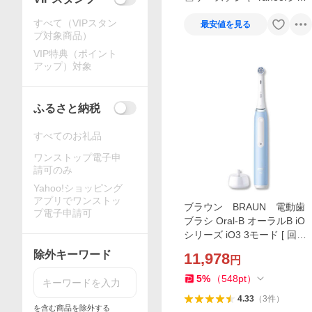
ップ
すべて（VIPスタン
最安値を見る
プ対象商品）
VIP特典（ポイント
アップ）対象
ふるさと納税
すべてのお礼品
ワンストップ電子申
請可のみ
Yahoo!ショッピング
アプリでワンストッ
ブラウン BRAUN 電動歯
プ電子申請可
ブラシ Oral-B オーラルB iO
シリーズ iO3 3モード [ 回転
式 ] アイスブルー IOG31C6
除外キーワード
11,978
円
0IBH
5
%
（
548
pt
）
4.33
（
3
件
）
を含む商品を除外する