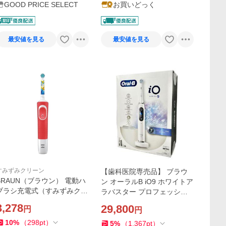
GOOD PRICE SELECT
お買いどっく
最安値を見る
最安値を見る
すみずみクリーン
【歯科医院専売品】 ブラウ
BRAUN（ブラウン） 電動ハ
ン オーラルB iO9 ホワイトア
ブラシ充電式（すみずみクリ
ラバスター プロフェッショ
ーンキッズ） D1004132KPK
ナル 充電式 (1台) 電動歯ブラ
3,278
29,800
円
円
M-RDEL
シ
10
%
（
298
pt
）
5
%
（
1,367
pt
）