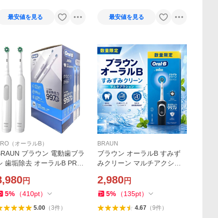
最安値を見る
最安値を見る
PRO（オーラルB）
BRAUN
BRAUN ブラウン 電動歯ブラ
ブラウン オーラルB すみず
シ 歯垢除去 オーラルB PRO
みクリーン マルチアクショ
1 1000E ２本入りセット ３D
ン 電動歯ブラシ 充電式 回転
8,980
2,980
円
円
丸型回転 歯垢除去力99.7％U
式 歯石 歯垢除去 ブラック ヘ
 D305.513.3 WHDC
ッド付き タイマー式 丸型ブ
5
%
（
410
pt
）
5
%
（
135
pt
）
ラシ BRAUN Oral-B
5.00
（
3
件
）
4.67
（
9
件
）