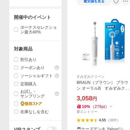
最安値を見る
開催中のイベント
ボーナスセレクショ
ン最大40%
対象商品
割引あり
クーポンあり
ソーシャルギフト
すみずみクリーン
BRAUN（ブラウン） ブラウ
定期購入
ン オーラルB すみずみクリ
お試し・
ーン D1004132-WT
サンプリング
3,058
円
10
%
（
278
pt
）
在庫なしを含む
要エントリー
4.55
（
38
件
）
ケーズデンキ Yahoo!ショ
VIPスタンプ