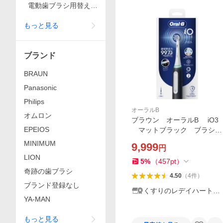
電動歯ブラシ用替えブ
ラシ
もっと見る
ブランド
BRAUN
Panasonic
Philips
オーラルB
オムロン
ブラウン オーラルB iO3
EPEIOS
マットブラック ブラシハ
ンドル(1本)+ブラシヘッド(1
MINIMUM
9,999
円
本) 1セット
LION
5
%
（
457
pt
）
奇跡の歯ブラシ
4.50
（
4
件
）
ブランド登録なし
くすりのレデイハートシ
YA‐MAN
ョップ
もっと見る