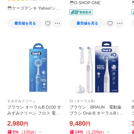
D-SHOP ONE
ケーズデンキ Yahoo!ショ
ップ
最安値を見る
最安値を見る
すみずみクリーン
iO（オーラルB）
ブラウン オーラルB D100 す
ブラウン BRAUN 電動歯
みずみクリーン フロス 電動
ブラシ Oral-B オーラルB iO
歯ブラシ
シリーズ iO2 3モード [ 回転
2,980
9,480
円
円
式 ] ホワイト IOS22I90WT
5
%
（
135
pt
）
14
%
（
1,209
pt
）