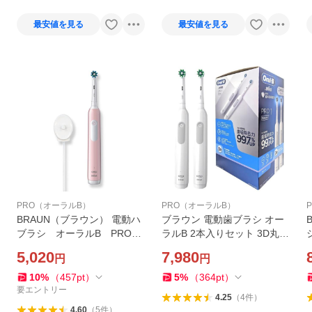
最安値を見る
最安値を見る
PRO（オーラルB）
PRO（オーラルB）
BRAUN（ブラウン） 電動ハ
ブラウン 電動歯ブラシ オー
ブラシ オーラルB PRO1
ラルB 2本入りセット 3D丸型
D3055133LR
回転 歯垢除去 PRO1 1000E
5,020
7,980
円
円
ホワイト BRAUN
P
10
%
（
457
pt
）
5
%
（
364
pt
）
要エントリー
4.25
（
4
件
）
4.60
（
5
件
）