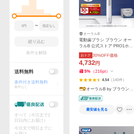
〜
オーラルB
電動歯ブラシ ブラウン オー
絞り込む
ラルB 公式ストア PRO1ホワ
イト替えブラシ1本増量セッ
条件を解除
30
%OFF価格
おトク
ト Braun Oral-B 本体 充電式
4,732
円
正規品 プロ1 歯垢除去 歯磨
き D305.523.3WT
5
%
（
216
pt
）
送料無料
4.54
（
140
件
）
条件付き送料無料
条件なし
オーラルB by ブラウン公
式
最安値を見る
すべて（今注文で2
日以内にお届け）
今注文で明日までに
お届け