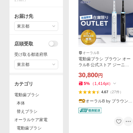
お届け先
東京都
店頭受取
オーラルB
受け取る都道府県
電動歯ブラシ ブラウン オー
東京都
ラルB 公式ストア ジーニア
スS Braun Oral-B 本体 充電
30,800
円
式 正規品 歯垢除去
5
%
（
1,414
pt
）
カテゴリ
4.67
（
27
件
）
電動歯ブラシ
オーラルB by ブラウン公
本体
式
替えブラシ
オーラルケア家電
電動歯ブラシ