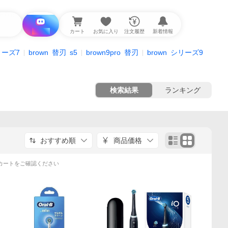
i と探す
カート
お気に入り
注文履歴
新着情報
リーズ7
brown
替刃
s5
brown9pro
替刃
brown
シリーズ9
検索結果
ランキング
おすすめ順
商品価格
カートをご確認ください