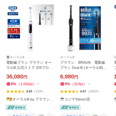
オーラルB
オーラルB
電動歯ブラシ ブラウン オー
ブラウン BRAUN 電動歯
ラルB 公式ストア iO9プロフ
ブラシ Oral-B (オーラルB)プ
ェッショナル替えブラシセッ
ロ600 ブラック D165131U
36,080
6,980
円
円
ト 歯科医院モデル Braun Or
BK
al-B 本体 充電式 回転式 正規
5
%
（
1,656
pt
）
5
%
（
319
pt
）
品 歯垢除去 歯磨き
4.65
（
23
件
）
4.47
（
195
件
）
オーラルB by ブラウン公
コジマYahoo!店
式