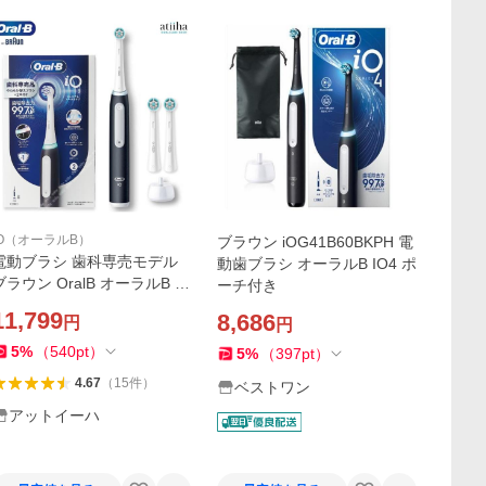
iO（オーラルB）
ブラウン iOG41B60BKPH 電
電動ブラシ 歯科専売モデル
動歯ブラシ オーラルB IO4 ポ
ブラウン OralB オーラルB iO
ーチ付き
3 歯科専売モデル マットブラ
11,799
8,686
円
円
ック 替えブラシ3本付 送料無
料 正規品
5
%
（
540
pt
）
5
%
（
397
pt
）
4.67
（
15
件
）
ベストワン
アットイーハ