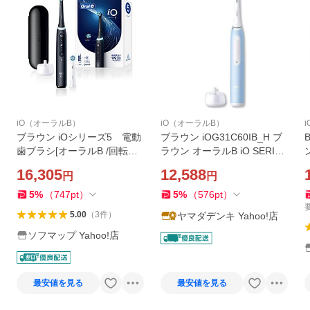
iO（オーラルB）
iO（オーラルB）
ブラウン iOシリーズ5 電動
ブラウン iOG31C60IB_H ブ
歯ブラシ[オーラルB /回転式]
ラウン オーラルB iO SERIES
IOG52J62KBK ［オーラルB /
3 電動歯ブラシ ブラシ 1本＋
16,305
12,588
円
円
回転式］
ブラシヘッド 1本 アイスブル
ー
5
%
（
747
pt
）
5
%
（
576
pt
）
5.00
（
3
件
）
ヤマダデンキ Yahoo!店
ソフマップ Yahoo!店
最安値を見る
最安値を見る