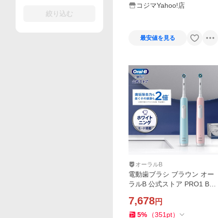
コジマYahoo!店
絞り込む
最安値を見る
オーラルB
電動歯ブラシ ブラウン オー
ラルB 公式ストア PRO1 Bra
un Oral-B 本体 充電式 正規
7,678
円
品 プロ1 歯垢除去 歯磨き LY
P
5
%
（
351
pt
）