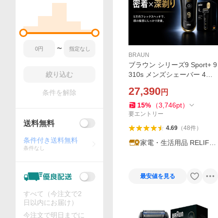
〜
BRAUN
ブラウン シリーズ9 Sport+ 9
絞り込む
310s メンズシェーバー 4枚
刃 電動 深剃り 密着 防水 充
27,390
円
条件を解除
電式 海外対応 お風呂剃り ア
トリエブラック
15
%
（
3,746
pt
）
要エントリー
送料無料
4.69
（
48
件
）
条件付き送料無料
家電・生活用品 RELIFE
条件なし
ヤフー店
最安値を見る
すべて（今注文で2
日以内にお届け）
今注文で明日までに