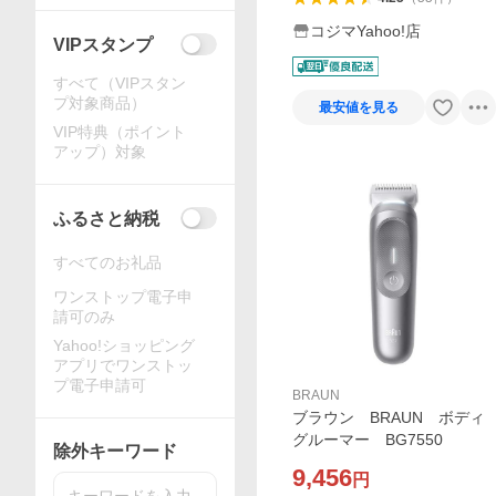
コジマYahoo!店
VIPスタンプ
すべて（VIPスタン
プ対象商品）
最安値を見る
VIP特典（ポイント
アップ）対象
ふるさと納税
すべてのお礼品
ワンストップ電子申
請可のみ
Yahoo!ショッピング
アプリでワンストッ
プ電子申請可
BRAUN
ブラウン BRAUN ボディ
グルーマー BG7550
除外キーワード
9,456
円