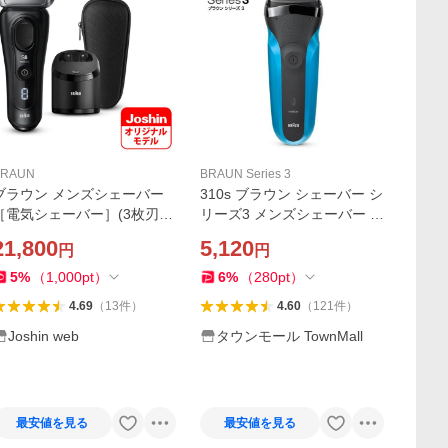
BRAUN
BRAUN Series 3
ブラウン メンズシェーバー
310s ブラウン シェーバー シ
［電気シェーバー］(3枚刃)
リーズ3 メンズシェーバー 男
(自動洗浄器付) Joshinオリジ
性用 BRAUN Series3 310S
21,800
5,120
円
円
ナルモデル BRAUN Series8
(シリーズ8) 8450CC 返品種
5
%
（
1,000
pt
）
6
%
（
280
pt
）
別A
4.69
（
13
件
）
4.60
（
121
件
）
Joshin web
タウンモール TownMall
最安値を見る
最安値を見る