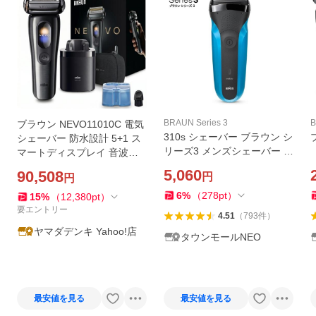
BRAUN Series 3
ブラウン NEVO11010C 電気
310s シェーバー ブラウン シ
シェーバー 防水設計 5+1 ス
リーズ3 メンズシェーバー 男
マートディスプレイ 音波振
性用 BRAUN Series3 310S
動テクノロジー 7in1洗浄器
5,060
90,508
円
円
付 4枚刃 グラファイトダスク
6
%
（
278
pt
）
15
%
（
12,380
pt
）
要エントリー
4.51
（
793
件
）
ヤマダデンキ Yahoo!店
タウンモールNEO
最安値を見る
最安値を見る