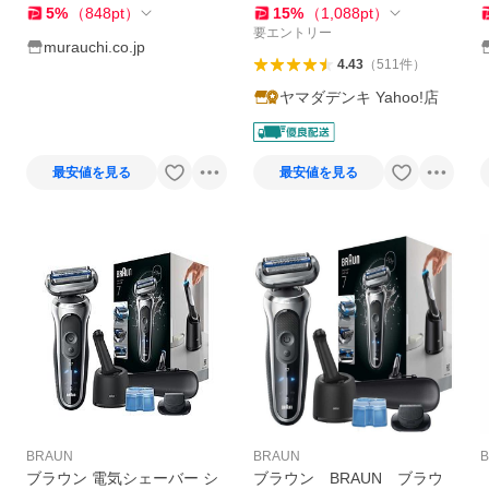
5
%
（
848
pt
）
15
%
（
1,088
pt
）
要エントリー
murauchi.co.jp
4.43
（
511
件
）
ヤマダデンキ Yahoo!店
最安値を見る
最安値を見る
BRAUN
BRAUN
B
ブラウン 電気シェーバー シ
ブラウン BRAUN ブラウ