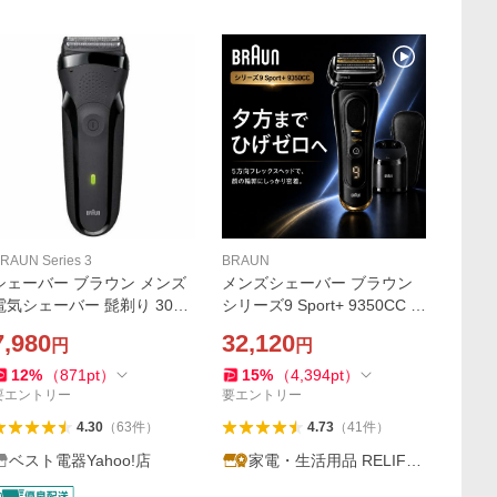
RAUN Series 3
BRAUN
シェーバー ブラウン メンズ
メンズシェーバー ブラウン
電気シェーバー 髭剃り 300S
シリーズ9 Sport+ 9350CC 電
-B シリーズ3 3枚刃 ブラック
気シェーバー 4枚刃 洗浄機付
7,980
32,120
円
円
き 深剃り お風呂剃り 防水 充
電式 海外対応 ケース付 髭剃
12
%
（
871
pt
）
15
%
（
4,394
pt
）
り BRAUN
要エントリー
要エントリー
4.30
（
63
件
）
4.73
（
41
件
）
ベスト電器Yahoo!店
家電・生活用品 RELIFE
ヤフー店