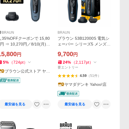
BRAUN
BRAUN
＼35%OFFクーポンで 15,80
ブラウン 53B12000S 電気シ
0円 ⇒ 10,270円／8/10(月)0:
ェーバー シリーズ5 メンズ
00〜8/17(月) 0:00までセール
防水設計 充電式 コードレス
15,800
9,700
円
円
｜BRAUN ブラウン 電動シェ
ディープキャッチ網刃 3枚刃
ーバー 充電式 シリーズ5 52-
ブルー
5
%
（
724
pt
）
24
%
（
2,117
pt
）
A1200s 男性 ヒゲ
要エントリー
ブラウン公式ストア ヤフ
4.59
（
51
件
）
ー店
ヤマダデンキ Yahoo!店
最安値を見る
最安値を見る