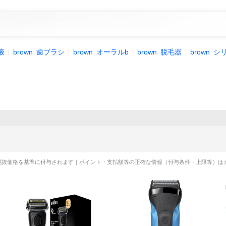
液
brown
歯ブラシ
brown
オーラルb
brown
脱毛器
brown
シ
税抜価格を基準に付与されます｜ポイント・支払額等の正確な情報（付与条件・上限等）は