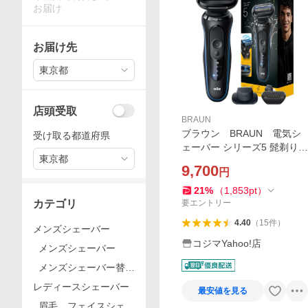
お届け
お届け先
東京都
店頭受取
BRAUN
ブラウン BRAUN 電気シ
受け取る都道府県
ェーバー シリーズ5 髭剃り
東京都
メンズ お風呂剃りシェーバ
9,700
円
ー キワぞりトリマー 防水設
計 ブルー 53-B12000S
21
%
（
1,853
pt
）
カテゴリ
要エントリー
4.40
（
15
件
）
メンズシェーバー
コジマYahoo!店
メンズシェーバー
メンズシェーバー替
刃、アクセサリー
レディースシェーバー
最安値を見る
眉毛、フェイスシェー