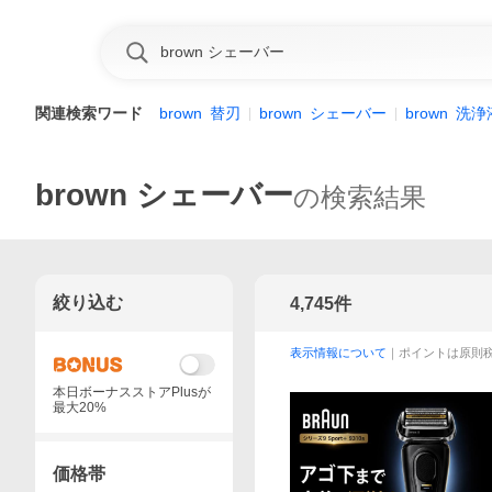
関連検索ワード
brown
替刃
brown
シェーバー
brown
洗浄
brown シェーバー
の検索結果
絞り込む
4,745
件
表示情報について
｜ポイントは原則
本日ボーナスストアPlusが
最大20%
価格帯