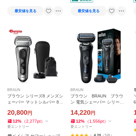
最安値を見る
最安値を見る
BRAUN
BRAUN
ブラウン シリーズ8 メンズシ
ブラウン BRAUN ブラウ
ェーバー マットシルバー 85
ン 電気シェーバー シリーズ5
17s-V | 電気シェーバー メン
＋ 電動 髭剃り メンズ お風呂
20,800
14,220
円
円
ズ 髭剃り 深剃り 充電式 8シ
剃りシェーバー 53-N52000s
リーズ ギフト プレゼント 就
ブラック 53-N52000S
12
%
（
2,277
pt
）
12
%
（
1,556
pt
）
職祝い 誕生日 9
要エントリー
要エントリー
4.20
（
5
件
）