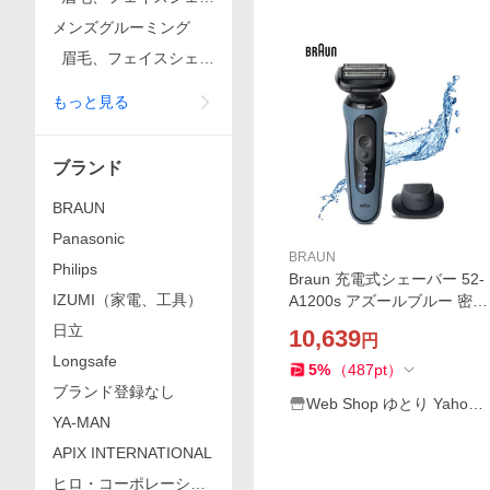
バー
メンズグルーミング
眉毛、フェイスシェー
バー
もっと見る
ブランド
BRAUN
Panasonic
BRAUN
Philips
Braun 充電式シェーバー 52-
IZUMI（家電、工具）
A1200s アズールブルー 密着
シリーズ5 ブラウン 電気シェ
日立
10,639
円
ーバー 髭剃り メンズ 深剃り
Longsafe
防水 ターボモード ギフト
5
%
（
487
pt
）
ブランド登録なし
Web Shop ゆとり Yahoo!
YA‐MAN
店
APIX INTERNATIONAL
ヒロ・コーポレーショ