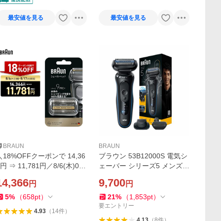
最安値を見る
最安値を見る
BRAUN
BRAUN
＼18%OFFクーポンで 14,36
ブラウン 53B12000S 電気シ
6円 ⇒ 11,781円／8/6(木)0:0
ェーバー シリーズ5 メンズ
0〜8/17(月) 0:00までセール
防水設計 充電式 コードレス
14,366
9,700
円
円
｜BRAUN ブラウン シェーバ
ディープキャッチ網刃 3枚刃
ー 髭剃り シリーズ9/9Pro/9P
ブルー
5
%
（
658
pt
）
21
%
（
1,853
pt
）
ro+用 替刃 F/C96M
要エントリー
4.93
（
14
件
）
4.13
（
8
件
）