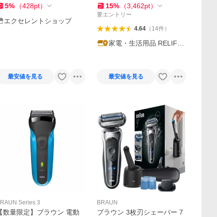
剃り 密着 防水
5
%
（
428
pt
）
15
%
（
3,462
pt
）
要エントリー
エクセレントショップ
4.64
（
14
件
）
家電・生活用品 RELIFE
ヤフー店
最安値を見る
最安値を見る
RAUN Series 3
BRAUN
【数量限定】ブラウン 電動
ブラウン 3枚刃シェーバー 7