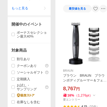
ン
もっと見る
最安値を見る
開催中のイベント
ボーナスセレクショ
ン最大40%
対象商品
割引あり
クーポンあり
BRAUN
ソーシャルギフト
ブラウン BRAUN ブラウ
定期購入
ンボディグルーマー＆フェイ
スグルーマー「PROX」 BRA
お試し・
8,767
円
サンプリング
UN ブラックグレーメタル
［AC100V-240V］ XT5300
16
%
（
1,276
pt
）
要エントリー
在庫なしを含む
4.25
（
55
件
）