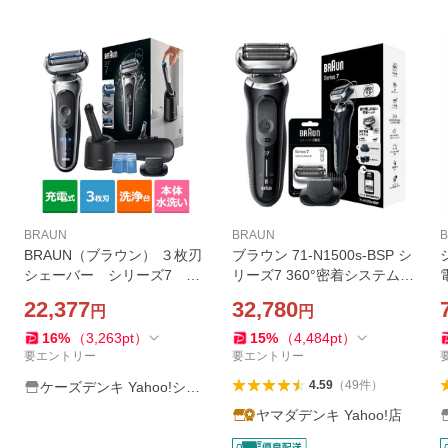
BRAUN
BRAUN
B
BRAUN（ブラウン） ３枚刃
ブラウン 71-N1500s-BSP シ
シェーバー シリーズ7 洗
リーズ7 360°密着システム採
浄機付きモデル ヒゲトリマ
用 3枚刃 ブラック
22,377
32,780
円
円
ー 73-S85010CC
16
%
（
3,263
pt
）
15
%
（
4,484
pt
）
要エントリー
要エントリー
4.59
（
49
件
）
ケーズデンキ Yahoo!ショ
ップ
ヤマダデンキ Yahoo!店