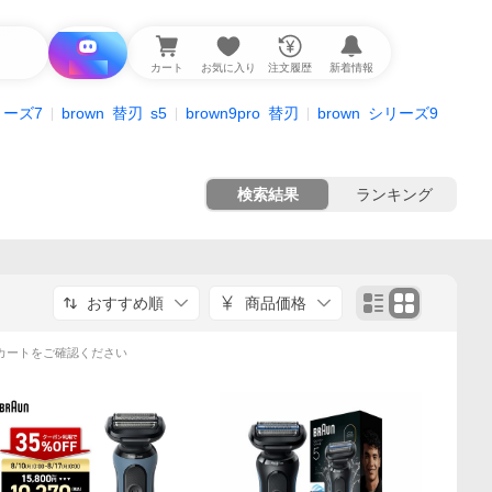
i と探す
カート
お気に入り
注文履歴
新着情報
リーズ7
brown
替刃
s5
brown9pro
替刃
brown
シリーズ9
検索結果
ランキング
おすすめ順
商品価格
カートをご確認ください