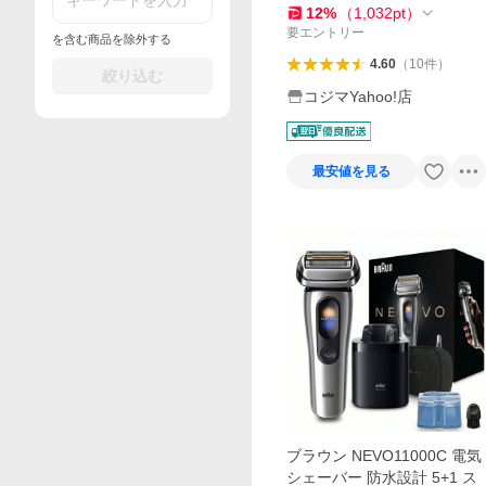
12
%
（
1,032
pt
）
要エントリー
を含む商品を除外する
4.60
（
10
件
）
絞り込む
コジマYahoo!店
最安値を見る
ブラウン NEVO11000C 電気
シェーバー 防水設計 5+1 ス