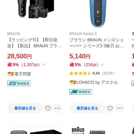
BRAUN
BRAUN Series 3
【ラッピング可】【即日発
ブラウン BRAUN メンズシェ
送】【新品】 BRAUN ブラウ
ーバー シリーズ3 3枚刃 お風
ン 電気シェーバー 洗浄機モ
呂剃り対応 310S 1台 P＆G
28,500
5,140
円
円
デル 海外対応 シリーズ9 Sp
髭剃り 水洗い 深剃り
ort+ 9350cc ブラック
5
%
（
1,307
pt
）
5
%
（
234
pt
）
4.34
（
202
件
）
電子問屋
LOHACO by アスクル
最安値を見る
最安値を見る