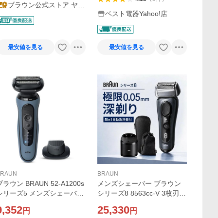
ブラウン公式ストア ヤフ
ベスト電器Yahoo!店
ー店
最安値を見る
最安値を見る
BRAUN
BRAUN
ブラウン BRAUN 52-A1200s
メンズシェーバー ブラウン
シリーズ5 メンズシェーバー
シリーズ8 8563cc-V 3枚刃
ブルー(52A1200S)
自動洗浄機付き5in1 グレー 3
9,352
25,330
円
円
枚刃 深剃り BRAUN お風呂