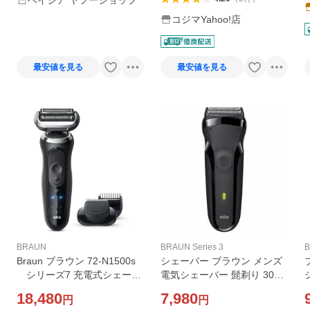
ベイシア ヤフーショップ
コジマYahoo!店
最安値を見る
最安値を見る
BRAUN
BRAUN Series 3
Braun ブラウン 72-N1500s
シェーバー ブラウン メンズ
シリーズ7 充電式シェーバ
電気シェーバー 髭剃り 300S
ー (ブラック)
-B シリーズ3 3枚刃 ブラック
18,480
7,980
円
円