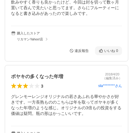
飲みやすく香りも良かったけど、今回は封を切って数ヶ月
置いて呑んで見たいと思ってます。さらにフルーティーに
なると書き込みがあったので楽しみです。
購入したストア
リカマンYahoo!店
違反報告
いいね
0
2018/4/20
ボヤキの多くなった年増
（編集済み）
3
sta********
さん
グレンモーレンジオリジナルの若さあふれる華やかさが好
きです。一方長熟もののこちらは年を取ってボヤキが多く
なった年増のような感じ。オリジナルの3倍もの投資をする
価値は疑問。瓶の形はかっこいいです。