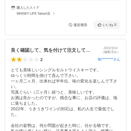
購入したストア
WHISKY LIFE Yahoo!店
違反報告
いいね
0
2022/3/14
良く確認して、気を付けて注文して下さい。
（編集済み）
2
tts********
さん
とても美味しいシングルモルトウイスキーです。

ゆっくり時間を掛けて呑んで下さい。

一ヶ月二ヶ月、出来れば半年位、味の変化を楽しんで下さ
い。

写真ぐらい（三ヶ月）経つと、美味しいです。

お酒は良かったのですが、残念な事に、お店の評価は、地
に落ちました。

2022年、うきうきワインの対応は、私の人生で最低でし
た。

会社の姿勢は、何か問題が起きた時に、分かる物です。
