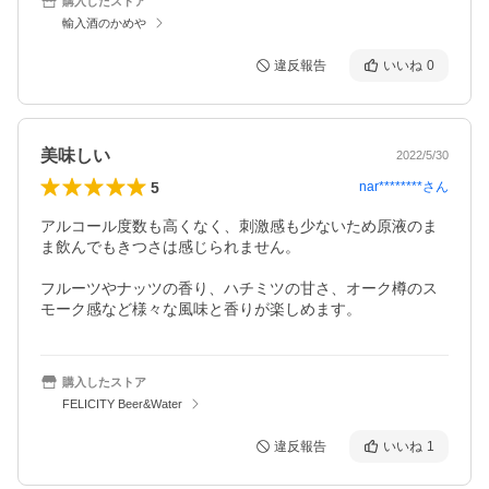
購入したストア
輸入酒のかめや
違反報告
いいね
0
美味しい
2022/5/30
5
nar********
さん
アルコール度数も高くなく、刺激感も少ないため原液のま
ま飲んでもきつさは感じられません。

フルーツやナッツの香り、ハチミツの甘さ、オーク樽のス
購入したストア
FELICITY Beer&Water
違反報告
いいね
1