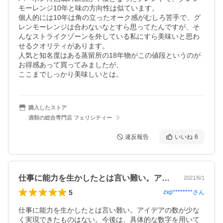
モーレンジ10年と味の方向性は似ています。

個人的には10年は角の立ったオーク感がむしろ苦手で、グ
レンモーレンジは合わないなとすら思ってたんですが、そ
んなストライクゾーンを外している私にすら美味いと思わ
せるクオリティがあります。

人気と知名度はある蒸留所の18年物がこの値段というのが
お得感あって買ってみましたが、

ここまでしっかり美味しいとは。
購入したストア
酒類の総合専門店 フェリシティー
違反報告
いいね
6
仕事に能力を生かしたとは言い難い。アイ…
2021/6/1
5
zxp********
さん
仕事に能力を生かしたとは言い難い。アイデアの数が少な
く実現できたものはない。今後は、具体的な数字を用いて