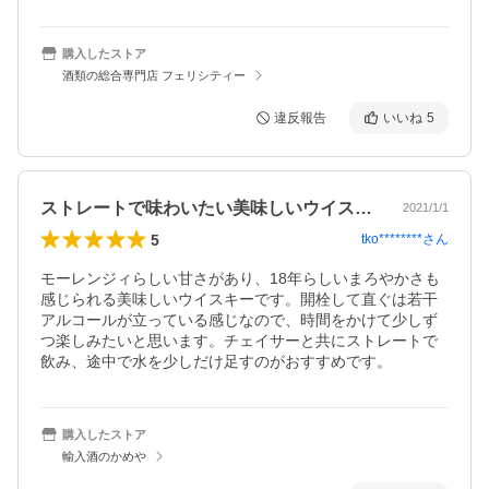
購入したストア
酒類の総合専門店 フェリシティー
違反報告
いいね
5
ストレートで味わいたい美味しいウイスキー
2021/1/1
5
tko********
さん
モーレンジィらしい甘さがあり、18年らしいまろやかさも
感じられる美味しいウイスキーです。開栓して直ぐは若干
アルコールが立っている感じなので、時間をかけて少しず
つ楽しみたいと思います。チェイサーと共にストレートで
飲み、途中で水を少しだけ足すのがおすすめです。
購入したストア
輸入酒のかめや