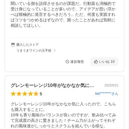
聞いている側を説得させるのが課題だ。行動面も消極的で
受け身になっていることが多いので、アイデアが思い浮か
べば積極的に発言するべきだろう。ただ、何度も実践すれ
ばコツをつかめるはずなので、困ったことがあれば気軽に
相談してほしい。
購入したストア
うきうきワインの玉手箱
違反報告
いいね
10
グレンモーレンジ10年がなかなか気に入…
2022/5/21
5
koi********
さん
グレンモーレンジ10年がなかなか気に入ったので、こちら
も購入することに。

10年も香り風味のバランスが良いのですが、飲み比べてみ
て完成度の高さに驚きました！チーム力が上がってそれぞ
れの風味達がしっかりとスクラムを組んでいる様な。
