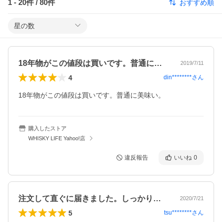
1
-
20
件 /
80
件
おすすめ順
星の数
18年物がこの値段は買いです。普通に美…
2019/7/11
4
din********
さん
18年物がこの値段は買いです。普通に美味い。
購入したストア
WHISKY LIFE Yahoo!店
違反報告
いいね
0
注文して直ぐに届きました。しっかり梱包…
2020/7/21
5
tsu********
さん