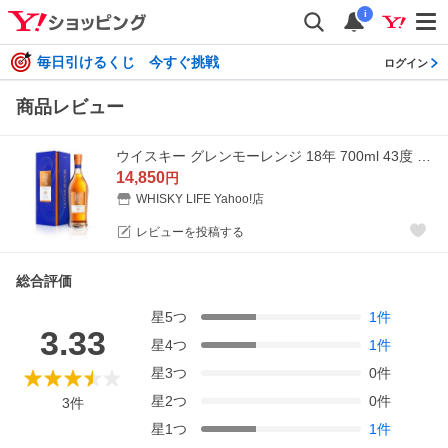
i
毎日引けるくじ 今すぐ挑戦
ログイン
商品レビュー
ウイスキー グレンモーレンジ 18年 700ml 43度 正規品 ハイランド スコッチ シングルモルトグレンモーレンジィ whisky 長S
14,850
円
WHISKY LIFE Yahoo!店
レビューを投稿する
総合評価
星
5
つ
1
件
3.33
星
4
つ
1
件
星
3
つ
0
件
星
2
つ
0
件
3
件
星
1
つ
1
件