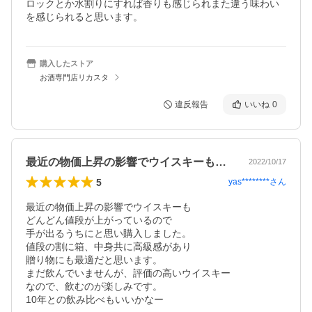
ロックとか水割りにすれば香りも感じられまた違う味わい
を感じられると思います。
購入したストア
お酒専門店リカスタ
違反報告
いいね
0
最近の物価上昇の影響でウイスキーもどん…
2022/10/17
5
yas********
さん
最近の物価上昇の影響でウイスキーも

どんどん値段が上がっているので

手が出るうちにと思い購入しました。

値段の割に箱、中身共に高級感があり

贈り物にも最適だと思います。

まだ飲んでいませんが、評価の高いウイスキー

なので、飲むのが楽しみです。

10年との飲み比べもいいかなー