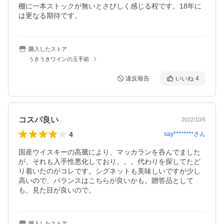
棚に一本ストックが無いとさびしく感じる程です。18年に
は更なる期待です。
購入したストア
うきうきワインの玉手箱
違反報告
いいね
4
コスパ良い
2022/10/5
4
say********
さん
国産ウイスキーの高騰により、マッカランを呑んでました
が、それも入手性悪化しており。。。代わりを探してたど
り着いたのがコレです。シグネットも美味しいですが少し
高いので、バランスはこちらが良いかも。贈答品として
も、見た目が良いので。
購入したストア