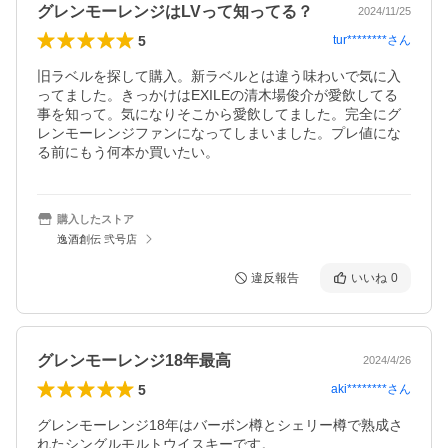
グレンモーレンジはLVって知ってる？
2024/11/25
5
tur********
さん
旧ラベルを探して購入。新ラベルとは違う味わいで気に入
ってました。きっかけはEXILEの清木場俊介が愛飲してる
事を知って。気になりそこから愛飲してました。完全にグ
レンモーレンジファンになってしまいました。プレ値にな
る前にもう何本か買いたい。
購入したストア
逸酒創伝 弐号店
違反報告
いいね
0
グレンモーレンジ18年最高
2024/4/26
5
aki********
さん
グレンモーレンジ18年はバーボン樽とシェリー樽で熟成さ
れたシングルモルトウイスキーです。
