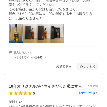
私の様に成らない様に、注意書き等をよく読み、慎重に、
気をつけて注文してください。

このお店は、後からの話し合いはできません。

残念ですが、私の店法人、私の関係する全ての取り引き
は、以後有りません！
購入したストア
うきうきワインの玉手箱
違反報告
いいね
0
10年オリジナルがイマイチだった私にすら
2023/5/2
5
zel********
さん
美味しい。

バーボン樽熟成の原酒が中核となったブレンドで、グレン