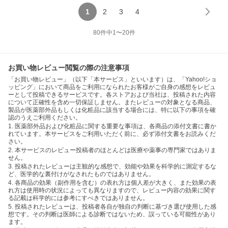
1
2
3
4
80
件中
1
〜
20
件
お買い物レビュー閲覧の際の注意事項
「お買い物レビュー」（以下「本サービス」といいます）は、「Yahoo!ショ
ッピング」において商品をご利用になられたお客様がご自身の感想をレビュ
ーとして投稿できるサービスです。各ストアおよび当社は、投稿された内容
について正確性を含め一切保証しません。またレビューの対象となる商品、
製品が医薬部外品もしくは化粧品に該当する場合には、特に以下の事項を確
認のうえご利用ください。
1. 医薬部外品および化粧品に関する重要な事項は、各商品の添付文書に書か
れています。本サービスをご利用いただく前に、必ず添付文書をお読みくだ
さい。
2. 本サービスのレビュー投稿者のほとんどは医療や薬事の専門家ではありま
せん。
3. 投稿されたレビューは主観的な感想で、効能や効果を科学的に測定するな
ど、医学的な裏付けがなされたものではありません。
4. 各商品の効果（副作用を含む）の表れ方は個人差が大きく、また効果の表
れ方は使用時の状況によっても異なりますので、レビュー内容の効果に関す
る記載は科学的には参考にすべきではありません。
5. 投稿されたレビューは、投稿者各自が独自の判断に基づき選び使用した感
想です。その判断は医師による診断ではないため、誤っている可能性があり
ます。