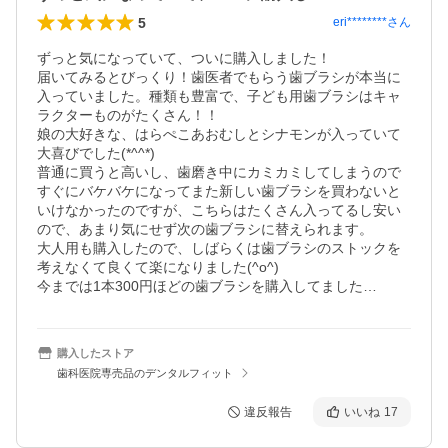
5
eri********
さん
ずっと気になっていて、ついに購入しました！

届いてみるとびっくり！歯医者でもらう歯ブラシが本当に
入っていました。種類も豊富で、子ども用歯ブラシはキャ
ラクターものがたくさん！！

娘の大好きな、はらぺこあおむしとシナモンが入っていて
大喜びでした(*^^*)

普通に買うと高いし、歯磨き中にカミカミしてしまうので
すぐにバケバケになってまた新しい歯ブラシを買わないと
いけなかったのですが、こちらはたくさん入ってるし安い
ので、あまり気にせず次の歯ブラシに替えられます。

大人用も購入したので、しばらくは歯ブラシのストックを
考えなくて良くて楽になりました(^o^)

今までは1本300円ほどの歯ブラシを購入してました…
購入したストア
歯科医院専売品のデンタルフィット
違反報告
いいね
17