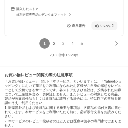
購入したストア
歯科医院専売品のデンタルフィット
違反報告
いいね
2
1
2
3
4
5
2,130
件中
1
〜
20
件
お買い物レビュー閲覧の際の注意事項
「お買い物レビュー」（以下「本サービス」といいます）は、「Yahoo!ショ
ッピング」において商品をご利用になられたお客様がご自身の感想をレビュ
ーとして投稿できるサービスです。各ストアおよび当社は、投稿された内容
について正確性を含め一切保証しません。またレビューの対象となる商品、
製品が医薬部外品もしくは化粧品に該当する場合には、特に以下の事項を確
認のうえご利用ください。
1. 医薬部外品および化粧品に関する重要な事項は、各商品の添付文書に書か
れています。本サービスをご利用いただく前に、必ず添付文書をお読みくだ
さい。
2. 本サービスのレビュー投稿者のほとんどは医療や薬事の専門家ではありま
せん。