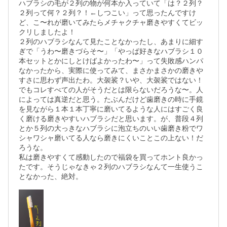
ハブラシの毛が２列の物が何本か入っていて「は？２列？
２列って何？２列？！←しつこい」って思ったんですけ
ど、こ〜れが磨いてみたらメチャクチャ磨きやすくてビッ
クリしましたよ！

２列のハブラシなんて見たことなかったし、あまりに細す
ぎで「うわ〜磨きづらそ〜」「やっぱ好きなハブラシ１０
本セットとかにしとけばよかったわ〜」って失敗感ハンパ
なかったから、実際に使ってみて、まさかまさかの磨きや
すさに思わず声出たわ。大袈裟？いや、大袈裟ではない！

でもコレすべての人がそうだとは限らないだろうな〜。人
によっては真逆だと思う。たぶんだけど歯磨きの時に手鏡
を見ながら１本１本丁寧に磨いてるような人にはすごく良
く磨ける磨きやすいハブラシだと思います。が、普段４列
とか５列の大っきなハブラシに泡立ちのいい歯磨き粉でワ
シャワシャ磨いてる人なら磨きにくいことこの上ない！だ
ろうな。

私は磨きやすくて感動したので福袋を買ってホント良かっ
たです。そうじゃなきゃ２列のハブラシなんて一生使うこ
となかった、絶対。