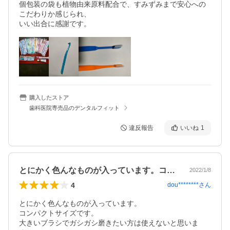
個包装の袋も植物由来原料配合で、すみずみまで安心への
こだわりか感じられ、

いい出合に感謝です。
購入したストア
歯科医院専売品のデンタルフィット
違反報告
いいね
1
とにかく色んなものが入っています。コン…
2022/1/8
4
dou********
さん
とにかく色んなものが入っています。

コンパクトサイズです。

大きいブラシでガシガシ磨きたい方は使えないと思いま