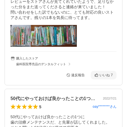
レビューをストアさんが見てくれていたようで、足りなか
った分をまた送ってくださると連絡が来ていました！

問い合わせをした訳でもないのに、とても対応の良いスト
アさんです。残りの1本を気長に待ってます。
購入したストア
歯科医院専売品のデンタルフィット
違反報告
いいね
7
50代にやっておけば良かったことの1つ…
2022/7/21
5
oay********
さん
50代にやっておけば良かったことの1つに

歯の治療メンテナンスだ、と先輩が話してくれました。
