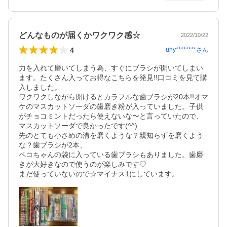
どんなものが届くかワクワク感☆
2022/10/22
4
uhy********
さん
力を入れて磨いてしまう為、すぐにブラシが開いてしまい
ます。たくさん入ってお得なこちらを発見!!口コミを見て購
入しました。

ワクワクしながら開けるとカラフルな歯ブラシが20本!!オマ
ケのマスカットソーダの歯磨き粉が入っていました。子供
がチョコミントだったら使えないな〜と言っていたので、
マスカットソーダで良かったです(^^)

先のとても小さめの溝を磨くような？親知らずを磨くよう
な？歯ブラシが2本、

ペコちゃんの袋に入っている歯ブラシもありました。歯磨
きが大好きなので使うのが楽しみです♡

まだ使っていないので☆マイナス1にしています。