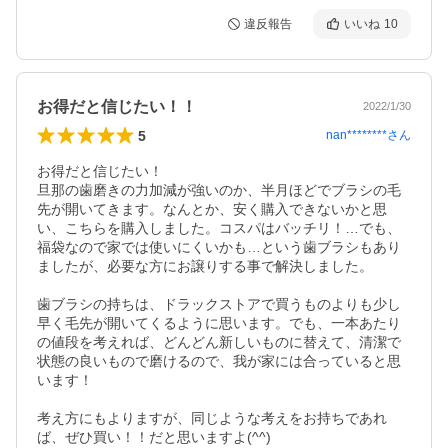
違反報告
いいね
10
お得だと信じたい！！
2022/1/30
5
nan********
さん
お得だと信じたい！

旦那の歯磨きの力加減が強いのか、半月ほどでブラシの毛
先が開いてきます。なんとか、安く購入できないかと思
い、こちらを購入しました。コスパはバッチリ！…でも、
福袋なので家では使いにくいかも…という歯ブラシもあり
ましたが、必要な方にお譲りする事で解決しました。

歯ブラシの持ちは、ドラックストアで買うものよりも少し
早く毛先が開いてくるように思います。でも、一本あたり
の値段を考えれば、どんどん新しいものに替えて、清潔で
状態の良いもので磨けるので、我が家には合っていると思
います！

考え方にもよりますが、同じような考えをお持ちであれ
ば、ぜひ買い！！だと思いますよ(^^)