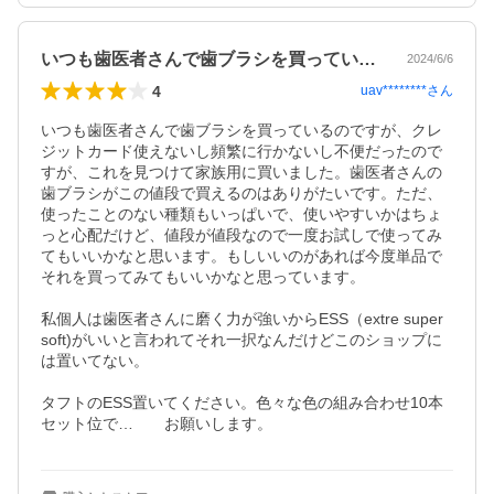
いつも歯医者さんで歯ブラシを買っている…
2024/6/6
4
uav********
さん
いつも歯医者さんで歯ブラシを買っているのですが、クレ
ジットカード使えないし頻繁に行かないし不便だったので
すが、これを見つけて家族用に買いました。歯医者さんの
歯ブラシがこの値段で買えるのはありがたいです。ただ、
使ったことのない種類もいっぱいで、使いやすいかはちょ
っと心配だけど、値段が値段なので一度お試しで使ってみ
てもいいかなと思います。もしいいのがあれば今度単品で
それを買ってみてもいいかなと思っています。

私個人は歯医者さんに磨く力が強いからESS（extre super 
soft)がいいと言われてそれ一択なんだけどこのショップに
は置いてない。

タフトのESS置いてください。色々な色の組み合わせ10本
セット位で…　　お願いします。