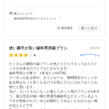
購入したストア
歯科医院専売品のデンタルフィット
違反報告
いいね
1
使い勝手が良い歯科専用歯ブラシ
2026/4/3
4
tos********
さん
たくさんの種類の歯ブラシが色とりどりで入っておりスト
ックが出来るのでとてもたすかります。

歯科専用との事で、1本当たり65円程。

クーポンがある時や、タイムセール　期間限定ポイントが
ある時はもっと安くなるのでお気に入りに入れておくとお
得だと思います。

毛が、スパイラルになった物とスポット用のブラシが1本ず
つ。後は毛先が細い物や普通毛極細毛など入っているよう
ですが包装されているため開封してみないとわからない物
がほとんどです。
