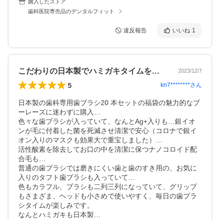
購入したストア
歯科医院専売品のデンタルフィット
違反報告
いいね
1
こだわりの日本製でハミガキタイムを楽しく
2023/12/7
5
kn7********
さん
日本製の歯科専用歯ブラシ20 本セットの福袋の魅力的なブ
ーレーズに迷わずに購入…

色々な歯ブラシが入っていて、なんとAg+入りも…銀イオ
ンが毛に付着した菌を死滅させ清潔で安心（コロナで銀イ
オン入りのマスクも効果大で重宝しました）…

活性酸素を除去してお口の中を清潔に保つナノコロイド配
合毛も…

普通の歯ブラシでは磨きにくい歯と歯のすき用の、お気に
入りのタフト歯ブラシも入っていて…

色もカラフル、ブラシも二列三列になっていて、グリップ
もさまざま、ヘッドも小さめで使いやすく、毎日の歯ブラ
シタイムが楽しみです。

なんとハミガキも日本製…
