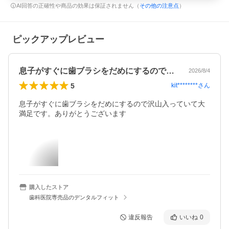
AI回答の正確性や商品の効果は保証されません（
その他の注意点
）
ピックアップレビュー
息子がすぐに歯ブラシをだめにするので沢…
2026/8/4
5
kit********
さん
息子がすぐに歯ブラシをだめにするので沢山入っていて大
満足です。ありがとうございます
購入したストア
歯科医院専売品のデンタルフィット
違反報告
いいね
0