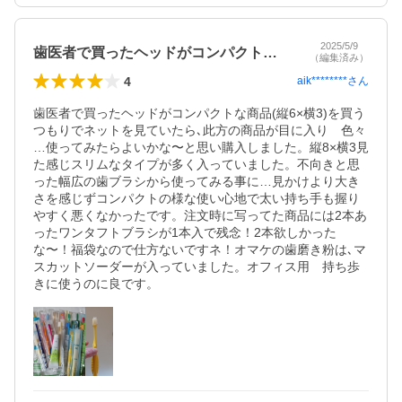
2025/5/9
歯医者で買ったヘッドがコンパクトな商品…
（編集済み）
4
aik********
さん
歯医者で買ったヘッドがコンパクトな商品(縦6×横3)を買う
つもりでネットを見ていたら､此方の商品が目に入り　色々
…使ってみたらよいかな〜と思い購入しました。縦8×横3見
た感じスリムなタイプが多く入っていました。不向きと思
った幅広の歯ブラシから使ってみる事に…見かけより大き
さを感じずコンパクトの様な使い心地で太い持ち手も握り
やすく悪くなかったです。注文時に写ってた商品には2本あ
ったワンタフトブラシが1本入で残念！2本欲しかった
な〜！福袋なので仕方ないですネ！オマケの歯磨き粉は､マ
スカットソーダーが入っていました。オフィス用　持ち歩
きに使うのに良です。