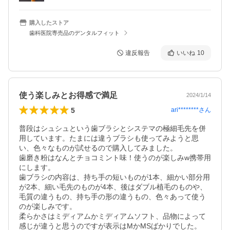
購入したストア
歯科医院専売品のデンタルフィット
違反報告
いいね
10
使う楽しみとお得感で満足
2024/1/14
5
ari********
さん
普段はシュシュという歯ブラシとシステマの極細毛先を併
用しています。たまには違うブラシも使ってみようと思
い、色々なものが試せるので購入してみました。

歯磨き粉はなんとチョコミント味！使うのが楽しみw携帯用
にします。

歯ブラシの内容は、持ち手の短いものが1本、細かい部分用
が2本、細い毛先のものが4本、後はダブル植毛のものや、
毛質の違うもの、持ち手の形の違うもの、色々あって使う
のが楽しみです。

柔らかさはミディアムかミディアムソフト、品物によって
感じが違うと思うのですが表示はMかMSばかりでした。
