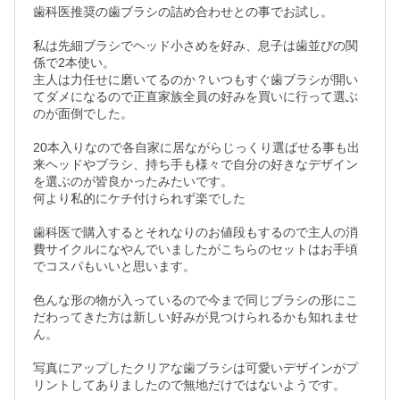
歯科医推奨の歯ブラシの詰め合わせとの事でお試し。

私は先細ブラシでヘッド小さめを好み、息子は歯並びの関
係で2本使い。

主人は力任せに磨いてるのか？いつもすぐ歯ブラシが開い
てダメになるので正直家族全員の好みを買いに行って選ぶ
のが面倒でした。

20本入りなので各自家に居ながらじっくり選ばせる事も出
来ヘッドやブラシ、持ち手も様々で自分の好きなデザイン
を選ぶのが皆良かったみたいです。

何より私的にケチ付けられず楽でした

歯科医で購入するとそれなりのお値段もするので主人の消
費サイクルになやんでいましたがこちらのセットはお手頃
でコスパもいいと思います。

色んな形の物が入っているので今まで同じブラシの形にこ
だわってきた方は新しい好みが見つけられるかも知れませ
ん。

写真にアップしたクリアな歯ブラシは可愛いデザインがプ
リントしてありましたので無地だけではないようです。
