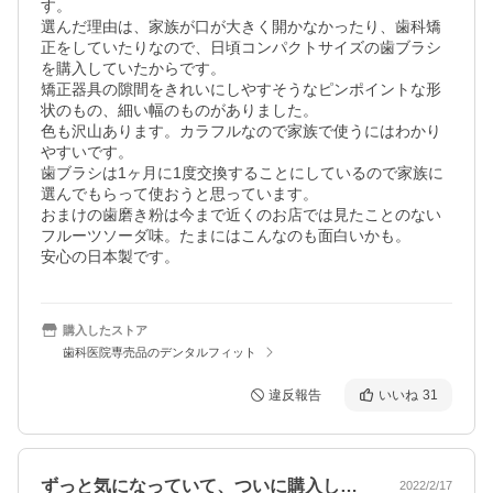
す。

選んだ理由は、家族が口が大きく開かなかったり、歯科矯
正をしていたりなので、日頃コンパクトサイズの歯ブラシ
を購入していたからです。

矯正器具の隙間をきれいにしやすそうなピンポイントな形
状のもの、細い幅のものがありました。

色も沢山あります。カラフルなので家族で使うにはわかり
やすいです。

歯ブラシは1ヶ月に1度交換することにしているので家族に
選んでもらって使おうと思っています。

おまけの歯磨き粉は今まで近くのお店では見たことのない
フルーツソーダ味。たまにはこんなのも面白いかも。

安心の日本製です。
購入したストア
歯科医院専売品のデンタルフィット
違反報告
いいね
31
ずっと気になっていて、ついに購入しまし…
2022/2/17