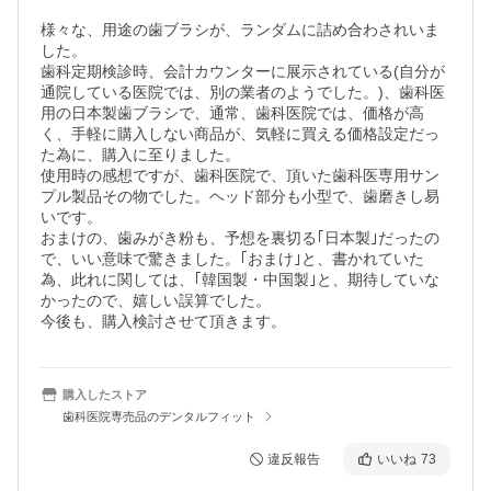
様々な、用途の歯ブラシが、ランダムに詰め合わされいま
した。

歯科定期検診時、会計カウンターに展示されている(自分が
通院している医院では、別の業者のようでした。)、歯科医
用の日本製歯ブラシで、通常、歯科医院では、価格が高
く、手軽に購入しない商品が、気軽に買える価格設定だっ
た為に、購入に至りました。

使用時の感想ですが、歯科医院で、頂いた歯科医専用サン
プル製品その物でした。ヘッド部分も小型で、歯磨きし易
いです。

おまけの、歯みがき粉も、予想を裏切る｢日本製｣だったの
で、いい意味で驚きました。｢おまけ｣と、書かれていた
為、此れに関しては、｢韓国製・中国製｣と、期待していな
かったので、嬉しい誤算でした。

今後も、購入検討させて頂きます。 
購入したストア
歯科医院専売品のデンタルフィット
違反報告
いいね
73