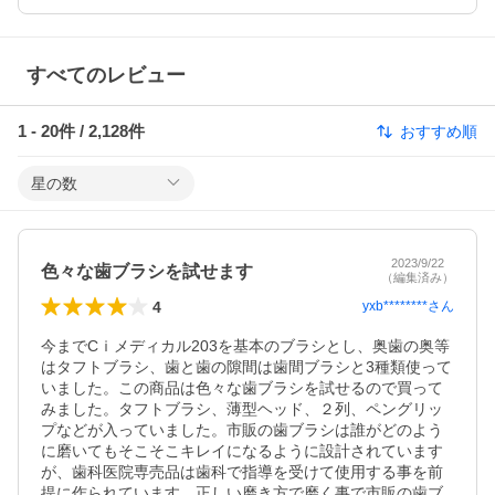
すべてのレビュー
1
-
20
件 /
2,128
件
おすすめ順
星の数
2023/9/22
色々な歯ブラシを試せます
（編集済み）
4
yxb********
さん
今までCｉメディカル203を基本のブラシとし、奥歯の奥等
はタフトブラシ、歯と歯の隙間は歯間ブラシと3種類使って
いました。この商品は色々な歯ブラシを試せるので買って
みました。タフトブラシ、薄型ヘッド、２列、ペングリッ
プなどが入っていました。市販の歯ブラシは誰がどのよう
に磨いてもそこそこキレイになるように設計されています
が、歯科医院専売品は歯科で指導を受けて使用する事を前
提に作られています。正しい磨き方で磨く事で市販の歯ブ