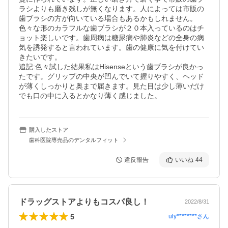
ラシよりも磨き残しが無くなります。人によっては市販の
歯ブラシの方が向いている場合もあるかもしれません。
色々な形のカラフルな歯ブラシが２０本入っているのはチ
ョット楽しいです。歯周病は糖尿病や肺炎などの全身の病
気を誘発すると言われています。歯の健康に気を付けてい
きたいです。

追記:色々試した結果私はHisenseという歯ブラシが良かっ
たです。グリップの中央が凹んでいて握りやすく、ヘッド
が薄くしっかりと奥まで届きます。見た目は少し薄いだけ
でも口の中に入るとかなり薄く感じました。
購入したストア
歯科医院専売品のデンタルフィット
違反報告
いいね
44
ドラッグストアよりもコスパ良し！
2022/8/31
5
uly********
さん