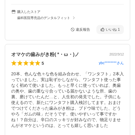
購入したストア
歯科医院専売品のデンタルフィット
違反報告
いいね
1
オマケの歯みがき粉( *・ω・)ノ
2022/3/12
5
ybc********
さん
20本、色んな色々な色を組み合わせ、「ワンタフト」2本入
っていました。実は恥ずかしながら、ワンタフト使った事
なく初めて使いました。もっと早くに使っていれば、奥歯
の奥や、歯の重なり合っている届かないような所、歯の
裏、磨けていたんだ…と、人生初の発見でした。子供にも
使えるので、新たにワンタフト購入検討してます。おまけ
でつけてくださった歯みがき粉は、ブドウ味でした、どう
やろ「ガムの味」だそうです、使いやすいって事ですか
ね！？自分は、辛口のスッキリが好みなので、物足りませ
んがオマケというのは、とっても嬉しく思いました