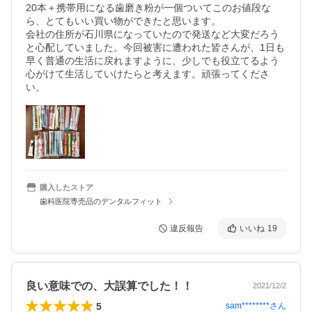
20本＋携帯用になる歯磨き粉が一個ついてこのお値段な
ら、とてもいい買い物ができたと思います。

会社の住所が石川県になっていたので発送など大変だろう
と心配していました。今回被害に遭われた皆さんが、1日も
早く普通の生活に戻れますように、少しでも役立てるよう
心がけて生活していけたらと考えます。頑張ってくださ
い。
購入したストア
歯科医院専売品のデンタルフィット
違反報告
いいね
19
良い意味での、大誤算でした！！
2021/12/2
5
sam********
さん