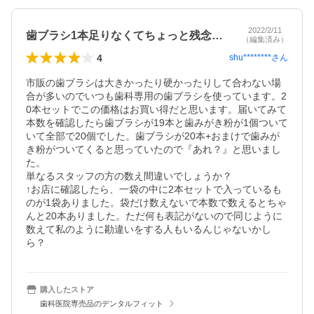
2022/2/11
歯ブラシ1本足りなくてちょっと残念・・・
（編集済み）
4
shu********
さん
市販の歯ブラシは大きかったり硬かったりして合わない場
合が多いのでいつも歯科専用の歯ブラシを使っています。2
0本セットでこの価格はお買い得だと思います。届いてみて
本数を確認したら歯ブラシが19本と歯みがき粉が1個ついて
いて全部で20個でした。歯ブラシが20本+おまけで歯みが
き粉がついてくると思っていたので『あれ？』と思いまし
た。

単なるスタッフの方の数え間違いでしょうか？

↑お店に確認したら、一袋の中に2本セットで入っているも
のが1袋ありました。袋だけ数えないで本数で数えるとちゃ
んと20本ありました。ただ何も表記がないので同じように
数えて私のように勘違いをする人もいるんじゃないかし
ら？
購入したストア
歯科医院専売品のデンタルフィット