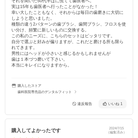
それを聞いた50代半ばに慌てて歯医者へ。

実は15年も歯医者へ行ったことがなかった！

幸い大したこともなく、それからは毎日の歯磨きに大切に
しようと思いました。

種類の違う2パターンの歯ブラシ、歯間ブラシ、フロスを使
い分け、頻繁に新しいものに交換する。

この私のニーズに、こちらのセットはピッタリです。

自分で選ぶと好みが偏りますが、これだと磨ける所も限ら
れてきます。

男性にはヘッドが小さいと感じるかもしれませんが

歯は１本づつ磨いて下さい。

本当にキレイになりますから。
購入したストア
歯科医院専売品のデンタルフィット
違反報告
いいね
1
2024/7/15
購入してよかったです
（編集済み）