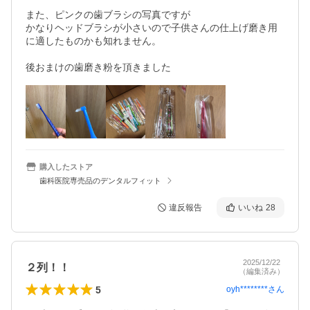
また、ピンクの歯ブラシの写真ですが

かなりヘッドブラシが小さいので子供さんの仕上げ磨き用
に適したものかも知れません。

後おまけの歯磨き粉を頂きました
購入したストア
歯科医院専売品のデンタルフィット
違反報告
いいね
28
2025/12/22
２列！！
（編集済み）
5
oyh********
さん