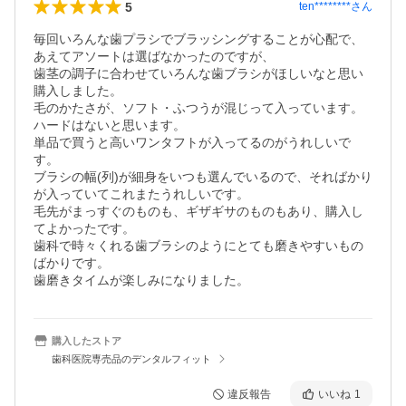
5
ten********
さん
毎回いろんな歯プラシでブラッシングすることが心配で、
あえてアソートは選ばなかったのですが、

歯茎の調子に合わせていろんな歯ブラシがほしいなと思い
購入しました。

毛のかたさが、ソフト・ふつうが混じって入っています。
ハードはないと思います。

単品で買うと高いワンタフトが入ってるのがうれしいで
す。

ブラシの幅(列)が細身をいつも選んでいるので、そればかり
が入っていてこれまたうれしいです。

毛先がまっすぐのものも、ギザギサのものもあり、購入し
てよかったです。

歯科で時々くれる歯ブラシのようにとても磨きやすいもの
ばかりです。

歯磨きタイムが楽しみになりました。
購入したストア
歯科医院専売品のデンタルフィット
違反報告
いいね
1