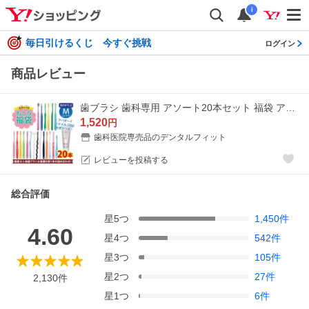
i
毎日引けるくじ 今すぐ挑戦
ログイン
商品レビュー
歯ブラシ 歯科専用 アソート20本セット 福袋 アパガードリナメル(20g) おまけつき 歯ブラシは全て日本製のこだわり福袋 歯みがき粉おまけ付 (メール便2点まで)
1,520
円
歯科医院専売品のデンタルフィット
レビューを投稿する
総合評価
星
5
つ
1,450
件
4.60
星
4
つ
542
件
星
3
つ
105
件
星
2
つ
27
件
2,130
件
星
1
つ
6
件