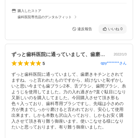
購入したストア
歯科医院専売品のデンタルフィット
違反報告
いいね
0
ずっと歯科医院に通っていまして、歯磨き…
2022/1/3
5
qpy********
さん
ずっと歯科医院に通っていまして、歯磨きキチンとされて
ますね。っと言われたものですから、続けないと恥ずかし
いと思い今までも歯ブラシ2本、舌ブラシ、歯間ブラシ、糸
ようじを使用してました。力の入れ過ぎか?直ぐ駄目になり
又新しいのを購入してました。今回購入させて頂き形も
色々入っており、歯科専用ブラシですし、先端は小さめの
方が奥までしっかり磨けると言われており、安心して使用
出来ます。しかも本数も沢山入っており、しかもお安く購
入させて頂き有り難う御座います。使いこなせる様になり