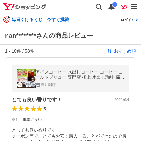
i
毎日引けるくじ 今すぐ挑戦
ログイン
nan********さんの商品レビュー
1
-
10
件 /
58
件
おすすめ順
アイスコーヒー 水出しコーヒー コーヒー コ
ールドブリュー 専門店 極上 水出し珈琲 福袋
（1袋10パック入り×2） グルメ 【RD】 【T
澤井珈琲
S】
とても良い香りです！
2021/6/4
5
香り
：
非常に良い
とっても良い香りです！

クーポン等で、とてもお安く購入することができたので購