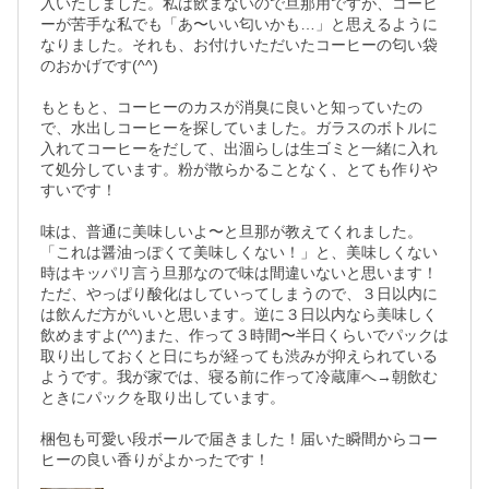
入いたしました。私は飲まないので旦那用ですが、コーヒ
ーが苦手な私でも「あ〜いい匂いかも…」と思えるように
なりました。それも、お付けいただいたコーヒーの匂い袋
のおかげです(^^)

もともと、コーヒーのカスが消臭に良いと知っていたの
で、水出しコーヒーを探していました。ガラスのボトルに
入れてコーヒーをだして、出涸らしは生ゴミと一緒に入れ
て処分しています。粉が散らかることなく、とても作りや
すいです！

味は、普通に美味しいよ〜と旦那が教えてくれました。
「これは醤油っぽくて美味しくない！」と、美味しくない
時はキッパリ言う旦那なので味は間違いないと思います！
ただ、やっぱり酸化はしていってしまうので、３日以内に
は飲んだ方がいいと思います。逆に３日以内なら美味しく
飲めますよ(^^)また、作って３時間〜半日くらいでパックは
取り出しておくと日にちが経っても渋みが抑えられている
ようです。我が家では、寝る前に作って冷蔵庫へ→朝飲む
ときにパックを取り出しています。

梱包も可愛い段ボールで届きました！届いた瞬間からコー
ヒーの良い香りがよかったです！