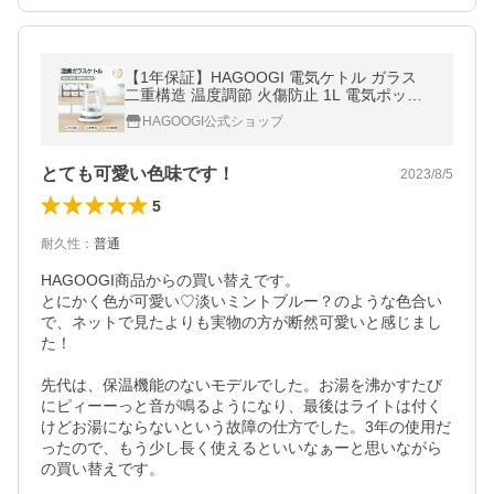
【1年保証】HAGOOGI 電気ケトル ガラス
二重構造 温度調節 火傷防止 1L 電気ポット
小型 湯沸かし器 900W 軽量ポット ギフト 御
HAGOOGI公式ショップ
歳暮
とても可愛い色味です！
2023/8/5
5
耐久性
：
普通
HAGOOGI商品からの買い替えです。

とにかく色が可愛い♡淡いミントブルー？のような色合い
で、ネットで見たよりも実物の方が断然可愛いと感じまし
た！

先代は、保温機能のないモデルでした。お湯を沸かすたび
にピィーーっと音が鳴るようになり、最後はライトは付く
けどお湯にならないという故障の仕方でした。3年の使用だ
ったので、もう少し長く使えるといいなぁーと思いながら
の買い替えです。
