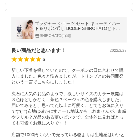
ブラジャー ショーツ セット キューティハー
ト＆リボン通し BCDEF SHIROHATOとトリ
ンプの共同企画
SHIROHATO(白鳩)
良い商品だと思います！
2022/2/28
5
新しい下着を探していたので、クーポンの日に合わせて購
入しました。色々と悩みましたが、トリンプとの共同開発
という一言でこちらにしました！

流石に人気のお品のようで、欲しいサイズのカラー展開は
３色ほどしかなく、茶色？ベージュの色を購入しました。
届いてみると、思ってた以上に可愛く、とてもお気に入り
です(^^)布地は確かにすこーし地味かもしれませんが、刺繍
やフリル？が品のある薄いピンクで、全体的に見ればとっ
ても可愛くお気に入りです！

店舗で1000円くらいで売っている物よりは生地感はいいと