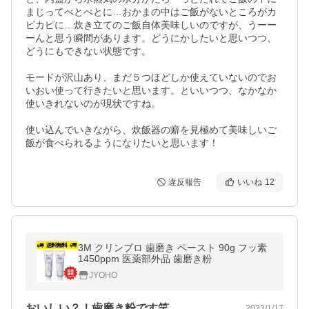
まじってべとべとに…おかまの中はご飯がないところがカ
ピカピに…炊き立てのご飯自体美味しいのですが、うーー
ーんと思う瞬間があります。どうにかしたいと思いつつ、
どうにもできない状態です。

モードが沢山あり、まだ５つほどしか使えていないのでお
いおい使って行きたいと思います。といいつつ、なかなか
使いきれないのが現状ですね。

使い込んでいきながら、炊飯器の癖を見極めて美味しいご
飯が食べられるようになりたいと思います！
違反報告
いいね
12
3M クリンプロ 歯磨き ペースト 90g フッ素
1450ppm 医薬部外品 歯磨き粉
JYOHO
おいしい？！歯磨き粉です笑
2023/1/17