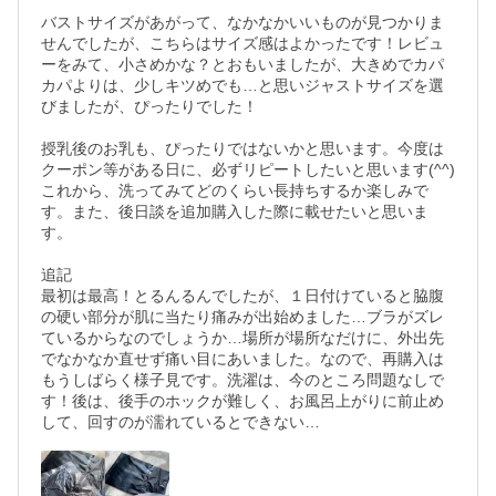
バストサイズがあがって、なかなかいいものが見つかりま
せんでしたが、こちらはサイズ感はよかったです！レビュ
ーをみて、小さめかな？とおもいましたが、大きめでカパ
カパよりは、少しキツめでも…と思いジャストサイズを選
びましたが、ぴったりでした！

授乳後のお乳も、ぴったりではないかと思います。今度は
クーポン等がある日に、必ずリピートしたいと思います(^^)
これから、洗ってみてどのくらい長持ちするか楽しみで
す。また、後日談を追加購入した際に載せたいと思いま
す。

追記

最初は最高！とるんるんでしたが、１日付けていると脇腹
の硬い部分が肌に当たり痛みが出始めました…ブラがズレ
ているからなのでしょうか…場所が場所なだけに、外出先
でなかなか直せず痛い目にあいました。なので、再購入は
もうしばらく様子見です。洗濯は、今のところ問題なしで
す！後は、後手のホックが難しく、お風呂上がりに前止め
して、回すのが濡れているとできない…