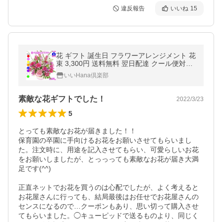
違反報告
いいね
15
花 ギフト 誕生日 フラワーアレンジメント 花
束 3,300円 送料無料 翌日配達 クール便対
応！ プレゼント メッセージカード付【200
いいHana倶楽部
円OFFクーポン進呈】 爆買
素敵な花ギフトでした！
2022/3/23
5
とっても素敵なお花が届きました！！

保育園の卒園に手向けるお花をお願いさせてもらいまし
た。注文時に、用途を記入させてもらい、可愛らしいお花
をお願いしましたが、とっっっても素敵なお花が届き大満
足です(^^)

正直ネットでお花を買うのは心配でしたが、よく考えると
お花屋さんに行っても、結局最後はお任せでお花屋さんの
センスになるので…クーポンもあり、思い切って購入させ
てもらいました。◯キューピッドで送るものより、同じく