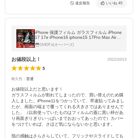
違反報告
いいね
45
iPhone 保護フィルム ガラスフィルム iPhone
17 17e iPhone16 iphone15 17Pro Max Air 1
6e 14 SE 13 pro Max plus 11 12 mini SE3 1
OVER’s(オーバーズ)
0Hガラスザムライ アイフォン
お値段以上！
2022/10/13
5
耐久性
：
普通
お値段以上だと思います！

ガラスフィルムが割れてしまったので、買い替えのため購
入しました。iPhone11をつかっていて、早速貼ってみまし
たが、画面の端まで覆ってくれる大きさではありませんで
した。（以前使っていたものはフィルムの蓋に黒い枠があ
り画面ぎりぎりいっぱいまでおおってあったので）カバー
をつけていれば、さほど気にならないかと思います。

指の感触はさらさらしていて、フリックやスライドしても