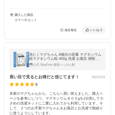
購入した商品
カラー/Ｄセット
違反報告
いいね
5
洗たくマグちゃん 8個分の容量 マグネシウム
純マグネシウム粒 400g 洗濯 お風呂 掃除 水
素浴 除菌 洗浄 消臭 DIY 水素水 高純度99.
公式 StayFree 素肌べっぴん館
9％以上
長い目で見るとお得だと信じてます！
2021/2/11
5
本家のマグちゃんから、こちらへ買い替えました。購入ペ
ージを参考にしつつ、マグネシウム８００gを2分割して小
さめの洗濯ネットに二重に入れてから利用しています。そ
して、２つのお手製マグちゃんをお風呂とお洗濯で順繰り
に使うようにしています。
