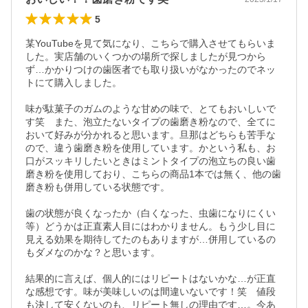
5
某YouTubeを見て気になり、こちらで購入させてもらいま
した。実店舗のいくつかの場所で探しましたが見つから
ず…かかりつけの歯医者でも取り扱いがなかったのでネッ
トにて購入しました。

味が駄菓子のガムのような甘めの味で、とてもおいしいで
す笑　また、泡立たないタイプの歯磨き粉なので、全てに
おいて好みが分かれると思います。旦那はどちらも苦手な
ので、違う歯磨き粉を使用しています。かという私も、お
口がスッキリしたいときはミントタイプの泡立ちの良い歯
磨き粉を使用しており、こちらの商品1本では無く、他の歯
磨き粉も併用している状態です。

歯の状態が良くなったか（白くなった、虫歯になりにくい
等）どうかは正直素人目にはわかりません。もう少し目に
見える効果を期待してたのもありますが…併用しているの
もダメなのかな？と思います。

結果的に言えば、個人的にはリピートはないかな…が正直
な感想です。味が美味しいのは間違いないです！笑　値段
も決して安くないのも、リピート無しの理由です…。今あ