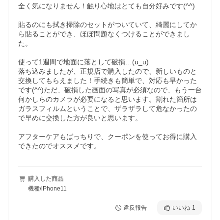
全く気になりません！触り心地はとても自分好みです(^^)

貼るのにも拭き掃除のセットがついていて、綺麗にしてか
ら貼ることができ、ほぼ問題なくつけることができまし
た。

使って1週間で地面に落として破損…(u_u)

落ち込みましたが、正規店で購入したので、新しいものと
交換してもらえました！手続きも簡単で、対応も早かった
です(^^)ただ、破損した画面の写真が必須なので、もう一台
何かしらのカメラが必要になると思います。割れた箇所は
ガラスフィルムということで、ザラザラして危なかったの
で早めに交換した方が良いと思います。

アフターケアもばっちりで、クーポンを使ってお得に購入
できたのでオススメです。
購入した商品
機種/iPhone11
違反報告
いいね
1