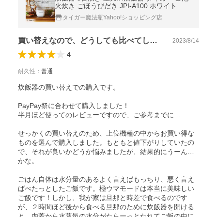
火炊き ごほうびだき JPI-A100 ホワイト
タイガー魔法瓶Yahoo!ショッピング店
買い替えなので、どうしても比べてしまう…
2023/8/14
4
耐久性
：
普通
炊飯器の買い替えでの購入です。

PayPay祭に合わせて購入しました！

半月ほど使ってのレビューですので、ご参考までに…

せっかくの買い替えのため、上位機種の中からお買い得な
ものを選んで購入しました。もともと値下がりしていたの
で、それが良いかどうか悩みましたが、結果的にうーん…
かな。

ごはん自体は水分量のあるよく言えばもっちり、悪く言え
ばべたっとしたご飯です。極ウマモードは本当に美味しい
ご飯です！しかし、我が家は旦那と時差で食べるのです
が、２時間ほど後から食べる旦那のために炊飯器を開ける
と、内蓋から水蒸気の水分がたらーっとたれてご飯の中に