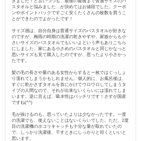
きました！と言いつつも、最後の最後まで普通サイズのバ
スタオルと悩みました…が決めてはお値段でした。クーポ
ンやポイントバックですごく安くたくさんの枚数を買うこ
とができたのでよかったです！

サイズ感は、自分自身は普通サイズのバスタオルが好きな
のですが、梅雨の時期の洗濯の乾きやすや、家族からも小
さいサイズのバスタオルでもいいよという声もありこちら
にしました。家にある小さめのバスタオルと同じかなっと
思いサイズも見て購入したのですが、思ったより小さかっ
たです。

髪の毛の長さや量のある女性からすると一枚ではぐっしょ
り濡れてしまうかもしれません。個人的に、お風呂後は、
すぐに乾かさずタオルを首にかけてウロウロしてしまうタ
イプの人間なので、それが出来ないくらいには濡れてしま
います。逆に言えば、吸水性はバッチリです！さすが国産
ですね(^^)

毛が抜けるのも、思っていたよりは少なかったです。一度
の洗濯でも、使えないことはないくらいでした。ただ、2度
目の洗濯機のホコリキャッチも十分な量が取れていたの
で、しっかり洗濯後、干すときにしっかりと叩くといいと
思います。