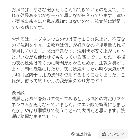
お風呂は、小さな泡がたくさん出てきているのを見て、こ
れが効果あるのかなーって思いながら入っています。違い
が実感出来るほど私が繊細ではないので、視覚的に満足し
ている感じです。

お洗濯は、マグネシウムのつけ置き１０分以上と、不安な
ので洗剤を少々、柔軟剤は匂いが好きなので規定量入れて
使用しています。概ね問題なく、洗剤代が安く上がった〜
と思いながら使わせてもらっている感じです。ただ、冬場
の夜の洗濯は乾くのに時間がかかるためか、生乾き臭がし
ます。朝の洗濯にしたり、夜に洗濯をしたい時や天気が悪
い時は室内干し用の洗剤を使用するようになりました。こ
れが、使って約１か月の我が家のやり方です！

後日談

洗濯とお風呂を分けて使ってみると、お風呂の方だけマグ
ネシウムが黒くなっていました。クエン酸で綺麗にしまし
たが、やはり順繰りで使うことって大切だと思います。洗
濯は綺麗なままでした。
違反報告
いいね
12