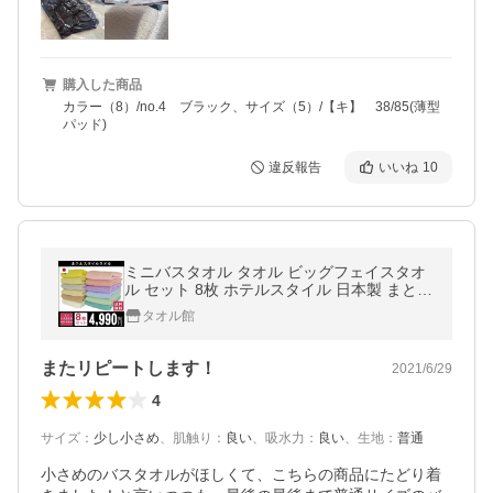
購入した商品
カラー（8）/no.4 ブラック、サイズ（5）/【キ】 38/85(薄型
パッド)
違反報告
いいね
10
ミニバスタオル タオル ビッグフェイスタオ
ル セット 8枚 ホテルスタイル 日本製 まとめ
買い 約40×100cm 泉州タオル 国産 吸水性
タオル館
ポイント利用
またリピートします！
2021/6/29
4
サイズ
：
少し小さめ
、
肌触り
：
良い
、
吸水力
：
良い
、
生地
：
普通
小さめのバスタオルがほしくて、こちらの商品にたどり着