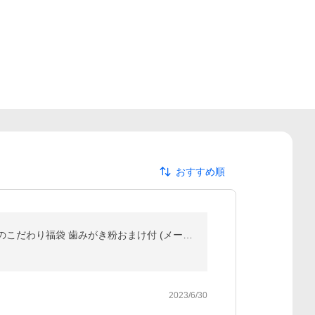
おすすめ順
歯ブラシ 歯科専用 アソート20本セット 福袋 アパガードリナメル(20g) おまけつき 歯ブラシは全て日本製のこだわり福袋 歯みがき粉おまけ付 (メール便2点まで)
2023/6/30