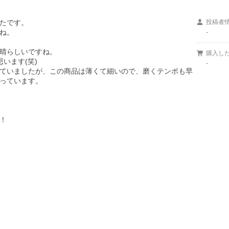
たです。

投稿者
。 

-
晴らしいですね。

購入し
ます(笑)

-
ていましたが、この商品は薄くて細いので、磨くテンポも早
っています。


