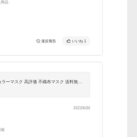
た商品
違反報告
いいね
1
マスク 不織布 立体 冷感マスク 不織布 50枚 ３Dマスク カラー 血色マスク 立体マスク 20枚 4層構造 バイカラーマスク 高評価 不織布マスク 送料無料 cicibella
2023/6/30
情報