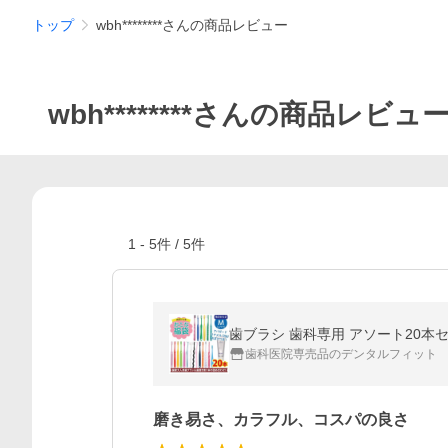
トップ
wbh********さんの商品レビュー
wbh********さんの商品レビュ
1
-
5
件 /
5
件
歯科医院専売品のデンタルフィット
磨き易さ、カラフル、コスパの良さ