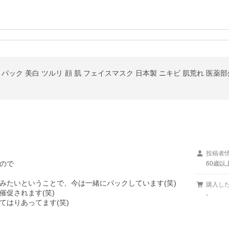
パック 美白 ツルリ 顔 肌 フェイスマスク 日本製 ニキビ 肌荒れ 医薬
投稿者
ので

60歳以
たいということで、今は一緒にパックしています(笑)

購入し
促されます(笑)

-
はりあってます(笑)
