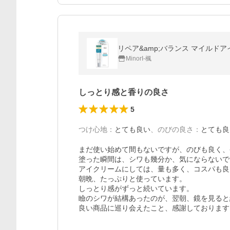
リペア&amp;バランス マイルドアイク
MinorI-楓
しっとり感と香りの良さ
5
つけ心地
：
とても良い
、
のびの良さ
：
とても良
まだ使い始めて間もないですが、のびも良く、
塗った瞬間は、シワも幾分か、気にならないで
アイクリームにしては、量も多く、コスパも良
朝晩、たっぷりと使っています。

しっとり感がずっと続いています。

瞼のシワが結構あったのが、翌朝、鏡を見ると
良い商品に巡り会えたこと、感謝しております