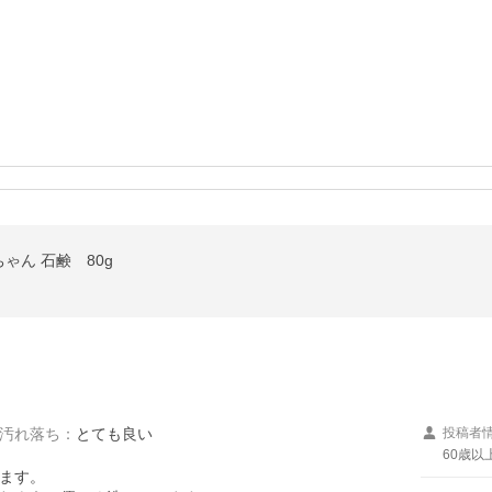
ん 石鹸 80g
汚れ落ち
：
とても良い
投稿者
60歳以
ます。
