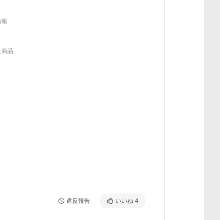
情報
た商品
違反報告
いいね
4