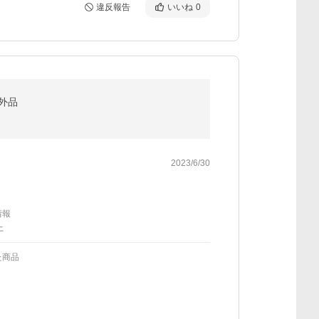
違反報告
いいね
0
部外品
2023/6/30
情報
上
た商品