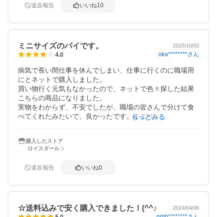
違反報告
いいね
10
ミニサイズのパイです。
2025/10/02
oka********
さん
4.0
病気で長い間仕事を休んでしまい、仕事に行くのに職場用
にとネットで購入しました。

買い物行く元気もなかったので、ネットで色々探した結果
こちらの商品になりました。

実物をわからず、不安でしたが、職場の皆さんで分けて食
べてくれたみたいで、良かったです。ミニサイズのパイで
もっとみる
とでもかわいかったです。
購入したストア
ロイスダール
違反報告
いいね
0
☆送料込みで安く購入できました！(^^♪
2024/04/06
qmb********
さん
5.0