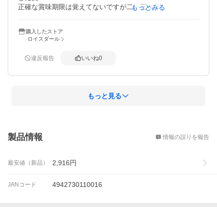
正確な賞味期限は覚えてないですが二、三ヶ月はありまし
もっとみる
たよ。
購入したストア
ロイスダール
違反報告
いいね
0
もっと見る
概要
製品情報
情報の誤りを報告
2,916
円
最安値（新品）
4942730110016
JANコード