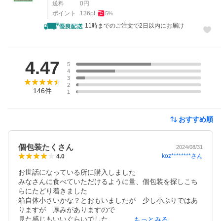
送料
0
円
ポイント
136
pt
5
%
11時までのご注文で2日以内にお届け
レビュー
4.47
5
4
3
2
146
件
1
おすすめ順
個包装たくさん
2024/08/31
koz********
さん
4.0
お世話になっている所に購入しました

みなさんに食べていただけるように量、個包装を探しこち
らにたどり着きました

箱自体小さいかな？とおもいましたが　少し小ぶりではあ
りますが　厚みがありますので

見た感じもいいぐらいでした

もっとみる