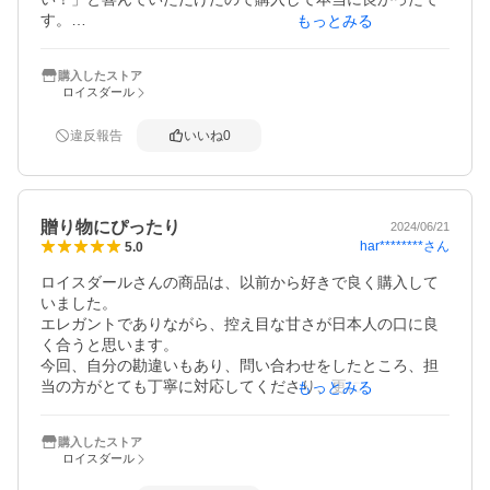
す。

もっとみる
味が気になり自分でも食べてみましたが本当にサクサクし
て美味しくて何枚も食べたくなる味でした。
購入したストア
ロイスダール
違反報告
いいね
0
贈り物にぴったり
2024/06/21
har********
さん
5.0
ロイスダールさんの商品は、以前から好きで良く購入して
いました。

エレガントでありながら、控え目な甘さが日本人の口に良
く合うと思います。

今回、自分の勘違いもあり、問い合わせをしたところ、担
当の方がとても丁寧に対応してくださり、更に好感度が上
もっとみる
がりました。

小さくてたべやすい商品なので、贈り物にもぴったりだと
購入したストア
思います。
ロイスダール