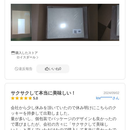
贈り物な為味も中身の見た目もわかりませんがきっと喜ん
でくれていると思います。
購入したストア
ロイスダール
違反報告
いいね
0
サクサクして本当に美味しい！
2024/09/02
lov********
さん
5.0
会社から少し休みを頂いていたので休み明けにこちらのク
ッキーを持参して出勤しました。

量が多いし、個包装でパッケージのデザインも良かったの
で選びましたが、会社の方々に「サクサクして美味し
い！」と喜んでいただけたので購入して本当に良かったで