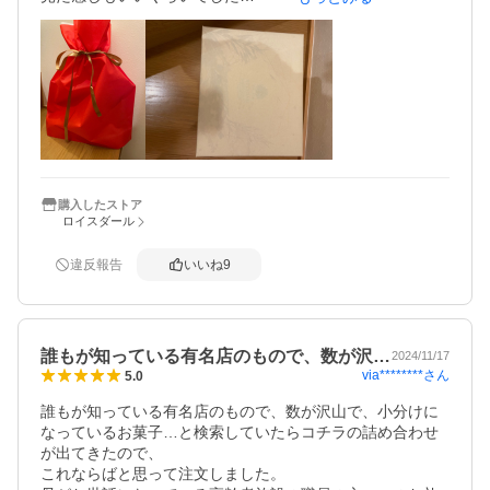
味は贈り物なのでわかりません

贈り物扱いだったのでギフト包装を選んだんですが　包装
した箱に不織布のリボンで縛る真っ赤な袋に入っててビッ
クリ！クリスマスプレゼントのような感じでし笑

購入に時　包装紙だけで良かったらギフト用は不要です　
こんなミスは私だけかもしれませんが要注意です
購入したストア
ロイスダール
違反報告
いいね
9
誰もが知っている有名店のもので、数が沢…
2024/11/17
via********
さん
5.0
誰もが知っている有名店のもので、数が沢山で、小分けに
なっているお菓子…と検索していたらコチラの詰め合わせ
が出てきたので、

これならばと思って注文しました。
