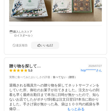
プチも敷いてありました。

なのでひとつも割れてなかったです。
購入したストア
ロイスダール
違反報告
いいね
12
贈り物を探して…
2026/07/27
hop********
さん
5.0
実際に食べてみたおいしさの評価
：
食べてない（贈答）
退職される職員方への贈り物を探してネットサーフィンを
していた所、御社のお菓子が出てきました。注文からの到
着も早く最終出勤日まで本当に日時が無かったので、知ら
ないお店でしたがポチり❗️到着は注文日翌日‼️本当に助かり
ました。手さげ袋が無かった為、袋は１００均の紙袋を準
備😊

もっとみる