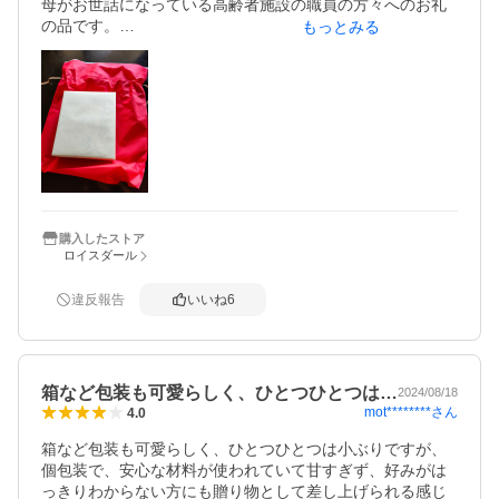
母がお世話になっている高齢者施設の職員の方々へのお礼
の品です。

もっとみる
ギフト設定してなかったのに、写真のような大きな赤い巾
着型の袋に入って届けられました。

(その袋がつぶれないように大きめの段ボール箱に梱包され
ていました）

これからの季節クリスマスに最適な、まるでサンタクロー
スからの贈り物のような可愛いラッピングでした。
購入したストア
ロイスダール
違反報告
いいね
6
箱など包装も可愛らしく、ひとつひとつは…
2024/08/18
mot********
さん
4.0
箱など包装も可愛らしく、ひとつひとつは小ぶりですが、
個包装で、安心な材料が使われていて甘すぎず、好みがは
っきりわからない方にも贈り物として差し上げられる感じ