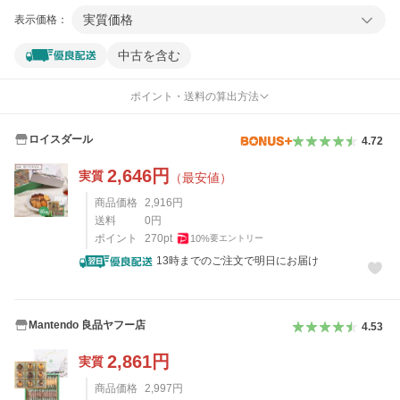
実質価格
表示価格：
中古を含む
ポイント・送料の算出方法
ロイスダール
4.72
2,646
円
実質
（最安値）
商品価格
2,916
円
送料
0
円
ポイント
270
pt
10
%
要エントリー
13時までのご注文で明日にお届け
Mantendo 良品ヤフー店
4.53
2,861
円
実質
商品価格
2,997
円