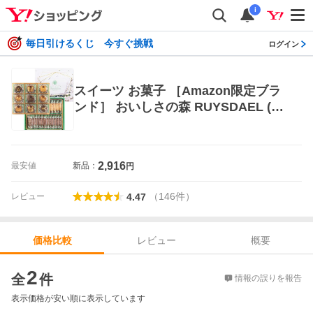
i
毎日引けるくじ 今すぐ挑戦
ログイン
スイーツ お菓子 ［Amazon限定ブラ
ンド］ おいしさの森 RUYSDAEL (ロ
イスダール) おいしさの森ギフト 【焼
菓子詰合せ】 (O
2,916
最安値
新品：
円
（
146
件
）
レビュー
4.47
レビュー
概要
価格比較
価格比較
2
全
件
情報の誤りを報告
表示価格が安い順に表示しています