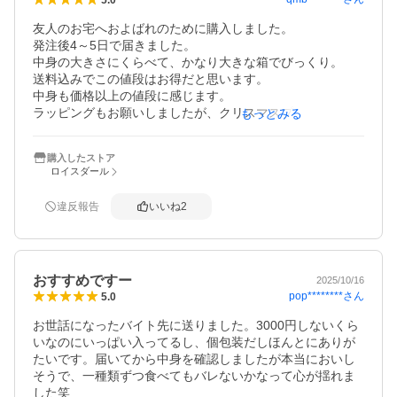
友人のお宅へおよばれのために購入しました。

発注後4～5日で届きました。

中身の大きさにくらべて、かなり大きな箱でびっくり。

送料込みでこの値段はお得だと思います。

中身も価格以上の値段に感じます。

ラッピングもお願いしましたが、クリスマスプレゼントの
もっとみる
ようでした。

また、購入したいと思います。
購入したストア
ロイスダール
違反報告
いいね
2
おすすめですー
2025/10/16
pop********
さん
5.0
お世話になったバイト先に送りました。3000円しないくら
いなのにいっぱい入ってるし、個包装だしほんとにありが
たいです。届いてから中身を確認しましたが本当においし
そうで、一種類ずつ食べてもバレないかなって心が揺れま
した笑
