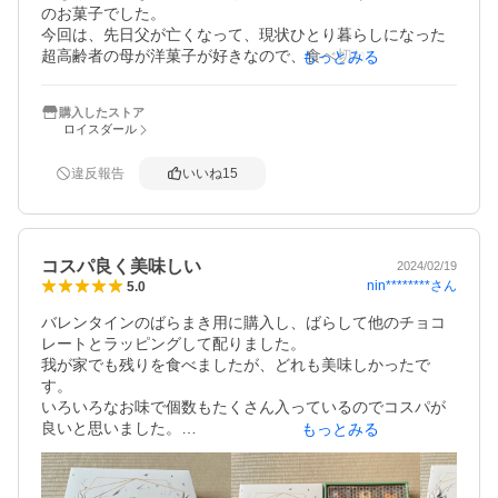
のお菓子でした。

今回は、先日父が亡くなって、現状ひとり暮らしになった
超高齢者の母が洋菓子が好きなので、食べ切れる小分け
もっとみる
で、日持ちの良い焼き菓子を買っておこうと購入しまし
た。総入れ歯ですが、ナッツの入ったクッキーなども食べ
購入したストア
ます。(味としては好きでもナッツはない方が食べやすいよ
ロイスダール
うではありますが)
違反報告
いいね
15
コスパ良く美味しい
2024/02/19
nin********
さん
5.0
バレンタインのばらまき用に購入し、ばらして他のチョコ
レートとラッピングして配りました。

我が家でも残りを食べましたが、どれも美味しかったで
す。

いろいろなお味で個数もたくさん入っているのでコスパが
良いと思いました。

もっとみる
梱包はパイとクッキーが2段に分かれて入っています。

割れないようにそれぞれ上部はセロファンで圧着されプチ