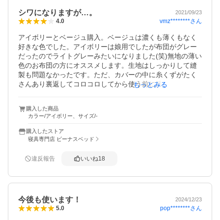
た。ボックスシーツともう1セット追加購入しましたが、そ
シワになりますが…。
2021/09/23
ちらは問題ない状態で届きました。
vmz********
さん
4.0
アイボリーとベージュ購入。ベージュは濃くも薄くもなく
好きな色でした。アイボリーは娘用でしたが布団がグレー
だったのでライトグレーみたいになりました(笑)無地の薄い
色のお布団の方にオススメします。生地はしっかりして縫
製も問題なかったです。ただ、カバーの中に糸くずがたく
さんあり裏返してコロコロしてから使う前に洗いました。
もっとみる
とても、シワになりやすいので、ネットにキレイに畳んで
入れ、洗い終えたら即、干した方がいいです。あと、起き
購入した商品
た時にちゃんと広げずそのままの状態で置いておくとシワ
カラー/アイボリー、サイズ/-
だらけになります。ちょっと、面倒くさいなぁと思いまし
たが肌触りもよくカバー自体はとても気に入ったので大事
購入したストア
に使わせていただきます。
寝具専門店 ビーナスベッド
違反報告
いいね
18
今後も使います！
2024/12/23
pop********
さん
5.0