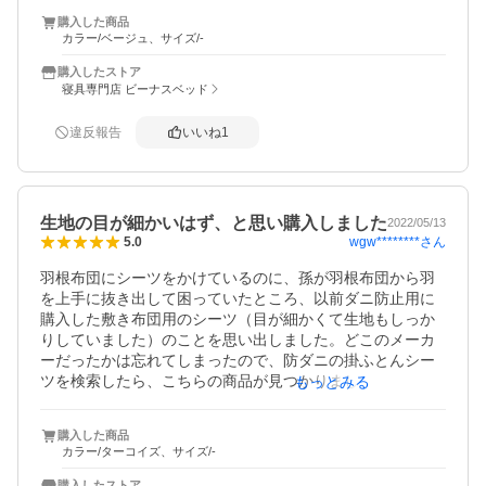
購入した商品
一か所生地に引っ掛けたような小さく糸が飛び出している
カラー/ベージュ、サイズ/-
箇所がありました。

穴は開いていないので、この部分からダニが侵入出来るの
購入したストア
かは分かりませんが、そのまま使用します。

寝具専門店 ビーナスベッド
購入後レビューを書こうとサイトを見ると購入時より値引
違反報告
いいね
1
きされていたので

仕方のない事ですが少しだけ残念でした。
生地の目が細かいはず、と思い購入しました
2022/05/13
wgw********
さん
5.0
羽根布団にシーツをかけているのに、孫が羽根布団から羽
を上手に抜き出して困っていたところ、以前ダニ防止用に
購入した敷き布団用のシーツ（目が細かくて生地もしっか
りしていました）のことを思い出しました。どこのメーカ
ーだったかは忘れてしまったので、防ダニの掛ふとんシー
ツを検索したら、こちらの商品が見つかりました。

もっとみる
防ダニ効果はわかりませんが、色は気に入りました。生肌
購入した商品
さわりもとても良いです。思っていた通り、生地の目が細
カラー/ターコイズ、サイズ/-
かいので、孫が羽根布団から羽を抜き取らなくなりまし
た。

購入したストア