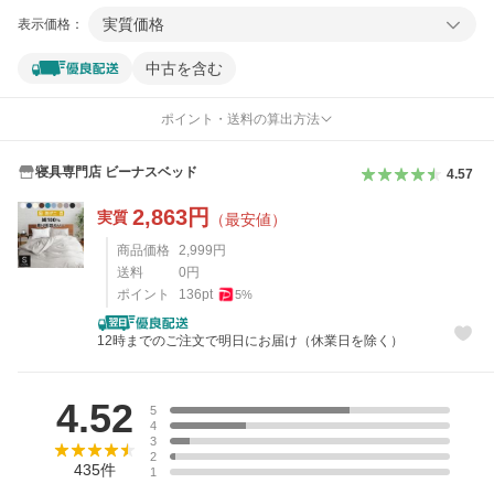
実質価格
表示価格：
中古を含む
ポイント・送料の算出方法
寝具専門店 ビーナスベッド
4.57
2,863
円
実質
（最安値）
商品価格
2,999
円
送料
0
円
ポイント
136
pt
5
%
12時までのご注文で明日にお届け（休業日を除く）
レビュー
4.52
5
4
3
2
435
件
1