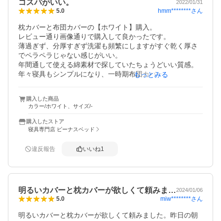
コスパがいい。
2022/01/31
hmm********
さん
5.0
枕カバーと布団カバーの【ホワイト】購入。

レビュー通り画像通りで購入して良かったです。

薄過ぎず、分厚すぎず洗濯も頻繁にしますがすぐ乾く厚さ
でペラペラじゃない感じがいい。

年間通して使える綿素材で探していたちょうどいい質感。

年々寝具もシンプルになり、一時期布団カバーもマルチカ
もっとみる
バーにしてました。

わんこがズラして大変なのと

購入した商品
布団もホワイトなので飽きのこないホワイトカバーで正解
カラー/ホワイト、サイズ/-
でした。

よい買い物ができました。
購入したストア
寝具専門店 ビーナスベッド
違反報告
いいね
1
明るいカバーと枕カバーが欲しくて頼みま…
2024/01/06
miw********
さん
5.0
明るいカバーと枕カバーが欲しくて頼みました。昨日の朝