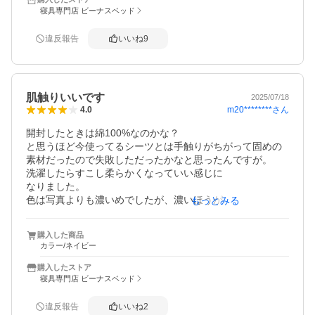
とても良い商品を購入できて満足です。
寝具専門店 ビーナスベッド
違反報告
いいね
9
肌触りいいです
2025/07/18
m20********
さん
4.0
開封したときは綿100%なのかな？

と思うほど今使ってるシーツとは手触りがちがって固めの
素材だったので失敗しただったかなと思ったんですが。

洗濯したらすこし柔らかくなっていい感じに

なりました。

色は写真よりも濃いめでしたが、濃いほうが

もっとみる
落ち着いた感じになるのでよかったです

一つだけ

購入した商品
布団にかけるときに角に穴が空いていないので

カラー/ネイビー
布団とシーツを止めるのがすこし手間がかかる。

ニトリみたいに4つ角隙間があって止めやすくなってたり、
購入したストア
固定の紐にボタンがついてたらよかったなぁと。
寝具専門店 ビーナスベッド
違反報告
いいね
2