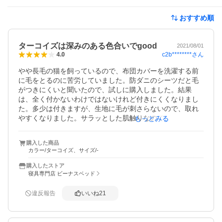
おすすめ順
ターコイズは深みのある色合いでgood
2021/08/01
c2b********
さん
4.0
やや長毛の猫を飼っているので、布団カバーを洗濯する前
に毛をとるのに苦労していました。防ダニのシーツだと毛
がつきにくいと聞いたので、試しに購入しました。結果
は、全く付かないわけではないけれど付きにくくなりまし
た。多少は付きますが、生地に毛が刺さらないので、取れ
やすくなりました。サラッとした肌触りなので、寝心地も
もっとみる
いいです。

他の方のレビューにもありましたが、すごくシワになりま
購入した商品
す。濃い色より薄い色の方がシワになりやすいように思い
カラー/ターコイズ、サイズ/-
ます。縫製もやや雑かもしれません。でも、価格を考えれ
ば妥当なのではないでしょうか。

購入したストア
同じような商品がある中で、こちらの色味が好みだったの
寝具専門店 ビーナスベッド
が決め手です。

今回掛け布団カバーと枕カバーを購入しましたが、布団カ
違反報告
いいね
21
バーの外袋がカッターのような切れ口で破れていました。
開梱に刃物は使っていないので、梱包前に切れていたのだ
と思います。商品に傷がなかったのでそのまま使用しまし