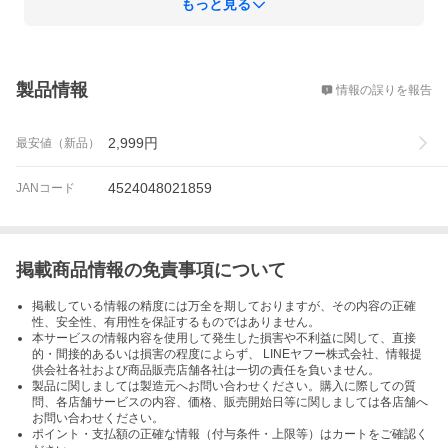
もっと見る
概要
製品情報
情報の誤りを報告
2,999
円
最安値（新品）
4524048021859
JANコード
掲載商品情報の免責事項について
掲載している情報の精度には万全を期しておりますが、その内容の正確
性、安全性、有用性を保証するものではありません。
本サービスの情報内容を使用して発生した損害や不利益に関して、直接
的・間接的あるいは損害の程度によらず、 LINEヤフー株式会社、情報提
供会社各社および商品販売店舗各社は一切の責任を負いません。
製品に関しましては製造元へお問い合わせください。購入に際しての質
問、各店舗サービスの内容、価格、販売開始日等に関しましては各店舗へ
お問い合わせください。
ポイント・支払額の正確な情報（付与条件・上限等）はカートをご確認く