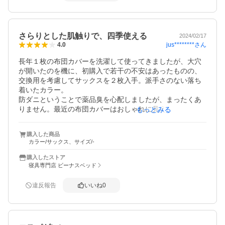
さらりとした肌触りで、四季使える
2024/02/17
jus********
さん
4.0
長年１枚の布団カバーを洗濯して使ってきましたが、大穴
が開いたのを機に、初購入で若干の不安はあったものの、
交換用を考慮してサックスを２枚入手。派手さのない落ち
着いたカラー。

防ダニということで薬品臭を心配しましたが、まったくあ
りません。最近の布団カバーはおしゃれに見える実際は多
もっとみる
孔なネット部分をなくし、編み上げ密度を細かくすること
でダニの侵入をシャットアウトしているのですね。

購入した商品
カバーの中が見えなくなるので、ボロ布団が新品に見える
カラー/サックス、サイズ/-
のがちょっと嬉しい。
購入したストア
寝具専門店 ビーナスベッド
違反報告
いいね
0