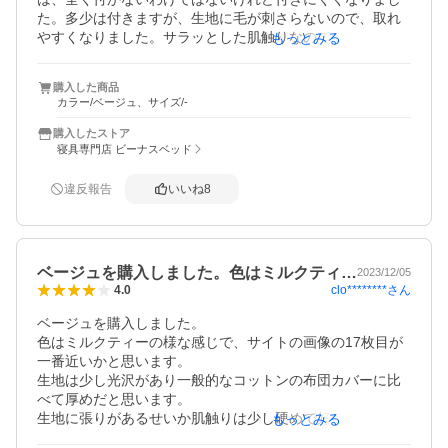
た。多少は付きますが、生地に毛が刺さらないので、取れ
やすくなりました。サラッとした肌触りなので、寝心地も
もっとみる
いいです。

他の方のレビューにもありましたが、すごくシワになりま
購入した商品
す。濃い色より薄い色の方がシワになりやすいように思い
カラー/ベージュ、サイズ/-
ます。ベージュはかなりシワが目立ちました。縫製もやや
雑かもしれません。でも、価格を考えれば妥当なのではな
購入したストア
いでしょうか。
寝具専門店 ビーナスベッド
違反報告
いいね
8
ベージュを購入しました。色はミルクティ…
2023/12/05
clo********
さん
4.0
ベージュを購入しました。

色はミルクティーの様な感じで、サイトの画像の17枚目が
一番近いかと思います。

生地は少し光沢があり一般的なコットンの布団カバーに比
べて厚めだと思います。

生地に張りがあるせいか肌触りは少し硬めで好みが分かれ
もっとみる
るかもしれません。
