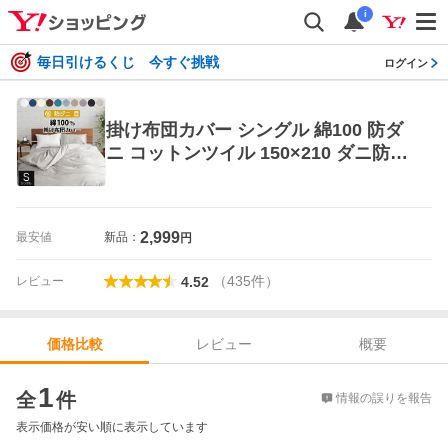
i
毎日引けるくじ 今すぐ挑戦
ログイン
掛け布団カバー シングル 綿100 防ダ
ニ コットンツイル 150×210 ダニ防止
ダニよけ 花粉 ハウスダスト アレルギ
ー対策 洗える 綿
2,999
最安値
新品：
円
（
435
件
）
レビュー
4.52
レビュー
概要
価格比較
価格比較
1
全
件
情報の誤りを報告
表示価格が安い順に表示しています