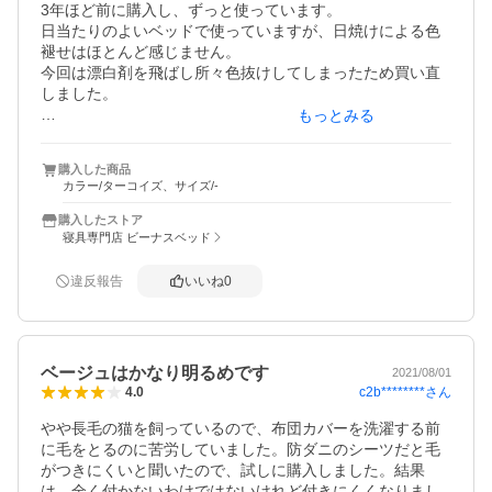
3年ほど前に購入し、ずっと使っています。

日当たりのよいベッドで使っていますが、日焼けによる色
褪せはほとんど感じません。

今回は漂白剤を飛ばし所々色抜けしてしまったため買い直
しました。

もっとみる
ターコイズは画像より濃い色合いなので、明るい青緑をイ
メージして購入すると驚くかもしれません。どちらかと言
購入した商品
うとピーコックブルーに近いと思います。

カラー/ターコイズ、サイズ/-
綿100%で適度な厚みがあり丈夫です。同じシリーズのシー
購入したストア
ツも使っています。やはり寝具は綿100%がいいですね！

寝具専門店 ビーナスベッド
防ダニ効果があるからか、使い始めて、知らないうちに何
違反報告
いいね
0
故か痒い虫刺され？（ダニ？）がなくなりました。きめ細
かい生地です。
ベージュはかなり明るめです
2021/08/01
c2b********
さん
4.0
やや長毛の猫を飼っているので、布団カバーを洗濯する前
に毛をとるのに苦労していました。防ダニのシーツだと毛
がつきにくいと聞いたので、試しに購入しました。結果
は、全く付かないわけではないけれど付きにくくなりまし